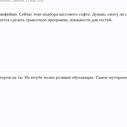
Евгений Самичев
,
17 май 2026
.
офейню. Сейчас этап подбора кассового софта. Думаю, смогу ли 
чется сделать грамотную программу лояльности для гостей.
ютером на ты. На ютубе полно роликов обучающих. Самое муторное
.