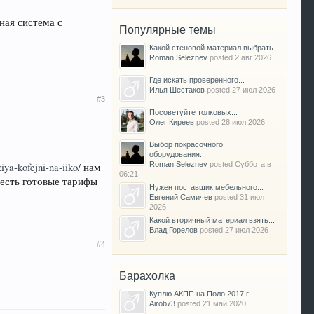
ная система с
Популярные темы
Какой стеновой материал выбрать...
Roman Seleznev
posted
2 авг 2026
Где искать проверенного...
Илья Шестаков
posted
27 июл 2026
#3
Посоветуйте толковых...
Олег Киреев
posted
28 июл 2026
Выбор покрасочного
оборудования...
Roman Seleznev
posted
Суббота в
ziya-kofejni-na-iiko/
нам
06:21
 есть готовые тарифы
Нужен поставщик мебельного...
Евгений Самичев
posted
31 июл
2026
Какой вторичный материал взять...
Влад Горелов
posted
27 июл 2026
#4
Барахолка
Куплю АКПП на Поло 2017 г.
Airob73
posted
21 май 2020