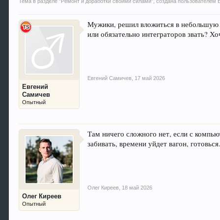
Тема в разделе "
Ремонт и доработки своими силами
", создана пользователем
Мужики, решил вложиться в небольшую к
или обязательно интеграторов звать? Хо
Евгений Самичев
,
17 май 2026
Евгений
Самичев
Опытный
Там ничего сложного нет, если с компь
забивать, времени уйдет вагон, готовься
Олег Киреев
,
18 май 2026
Олег Киреев
Опытный