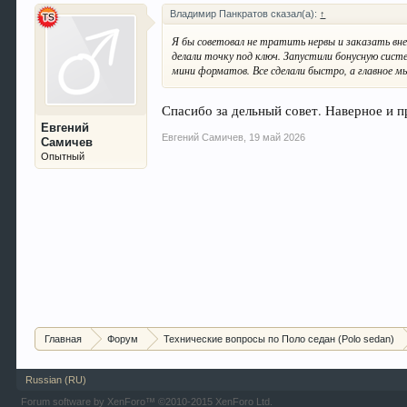
Владимир Панкратов сказал(а):
↑
Я бы советовал не тратить нервы и заказать вн
делали точку под ключ. Запустили бонусную сист
мини форматов. Все сделали быстро, а главное м
Спасибо за дельный совет. Наверное и 
Евгений
Евгений Самичев
,
19 май 2026
Самичев
Опытный
Главная
Форум
Технические вопросы по Поло седан (Polo sedan)
Russian (RU)
Forum software by XenForo™
©2010-2015 XenForo Ltd.