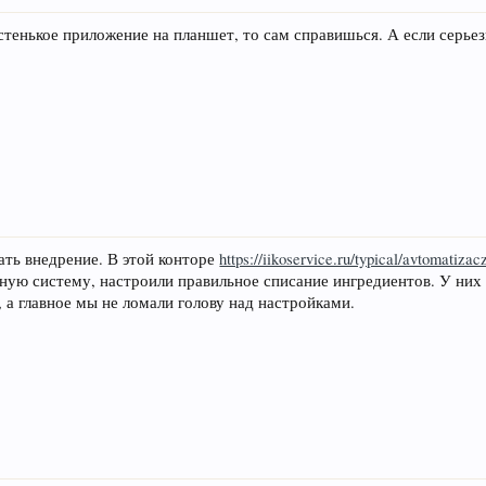
тенькое приложение на планшет, то сам справишься. А если серьез
зать внедрение. В этой конторе
https://iikoservice.ru/typical/avtomatizac
сную систему, настроили правильное списание ингредиентов. У них
 а главное мы не ломали голову над настройками.