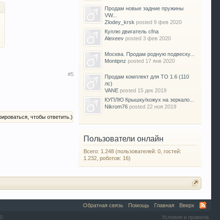
Продам новые задние пружины
VW...
Zlodey_krsk
posted
9 фев 2020
Куплю двигатель cfna
Alexeev
posted
3 фев 2020
Москва. Продам родную подвеску...
Montipnz
posted
17 янв 2020
#5
Продам комплект для ТО 1.6 (110
лс)
VANE
posted
15 дек 2019
КУПЛЮ Крышку/кожух на зеркало...
Nikrom76
posted
22 ноя 2019
рироваться, чтобы ответить.)
Пользователи онлайн
Всего: 1.248 (пользователей: 0, гостей:
1.232, роботов: 16)
Обратная связь
Помощь
Главная
Вверх
0
Условия и правила