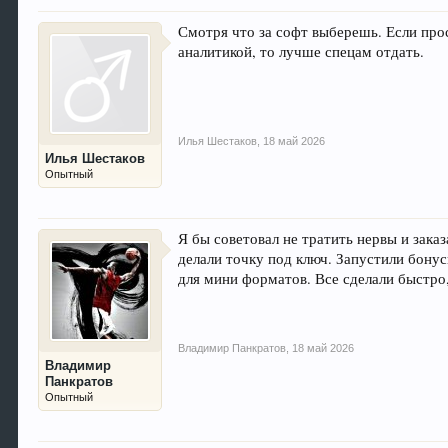
Смотря что за софт выберешь. Если прос
аналитикой, то лучше спецам отдать.
Илья Шестаков
,
18 май 2026
Илья Шестаков
Опытный
Я бы советовал не тратить нервы и зака
делали точку под ключ. Запустили бону
для мини форматов. Все сделали быстро,
Владимир Панкратов
,
18 май 2026
Владимир
Панкратов
Опытный