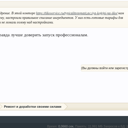
едрение. В этой конторе
https://iikoservice.ru/typical/avtomatizacziya-kofejni-na-iiko/
нам
ему, настроили правильное списание ингредиентов. У них есть готовые тарифы для
ы не ломали голову над настройками.
правда лучше доверить запуск профессионалам.
(Вы должны войти или зарегист
Ремонт и доработки своими силами
Время:
0,0660 сек.
Память:
11,991 МБ
Запросов к БД:
1