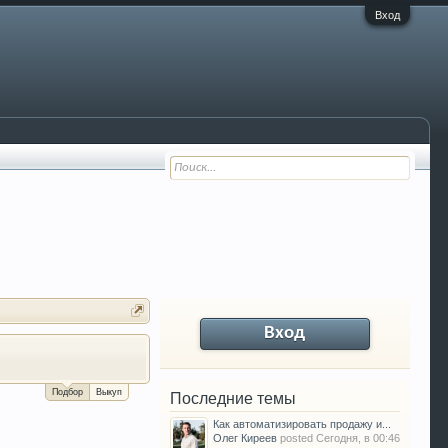
Вход
Вход
За сколько можно продать Ваш VW P
Подбор
Выкуп
Последние темы
Как автоматизировать продажу и...
Олег Киреев
posted
Сегодня, в 00:46