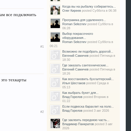
Когда вы на рыбалку собираетесь...
Олег Киреев
posted
Суббота в 06:38
сам все подключить
Программа для удаленного...
Roman Seleznev
posted
Суббота в
06:28
Выбор покрасочного
оборудования...
Roman Seleznev
posted
Суббота в
06:21
#1
Возможно ли подобрать дорогой...
Евгений Самичев
posted
Пятница в
18:30
Где заказать сантехнические...
Евгений Самичев
posted
Пятница в
18:26
 это техкарты
Как восстановить бухгалтерский...
Илья Шестаков
posted
Среда в
05:13
Как выбрать букет для...
Влад Горелов
posted
Вторник в
01:22
Если подвеска барахлит на поло...
Влад Горелов
posted
3 авг 2026
#2
Где заклеить переднюю часть...
Владимир Панкратов
posted
3 авг
2026