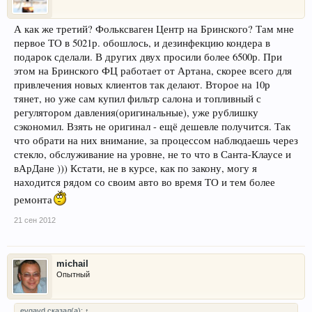
А как же третий? Фольксваген Центр на Бринского? Там мне
первое ТО в 5021р. обошлось, и дезинфекцию кондера в
подарок сделали. В других двух просили более 6500р. При
этом на Бринского ФЦ работает от Артана, скорее всего для
привлечения новых клиентов так делают. Второе на 10р
тянет, но уже сам купил фильтр салона и топливный с
регулятором давления(оригинальные), уже рублишку
сэкономил. Взять не оригинал - ещё дешевле получится. Так
что обрати на них внимание, за процессом наблюдаешь через
стекло, обслуживание на уровне, не то что в Санта-Клаусе и
вАрДане ))) Кстати, не в курсе, как по закону, могу я
находится рядом со своим авто во время ТО и тем более
ремонта
21 сен 2012
michail
Опытный
evgavd сказал(а):
↑