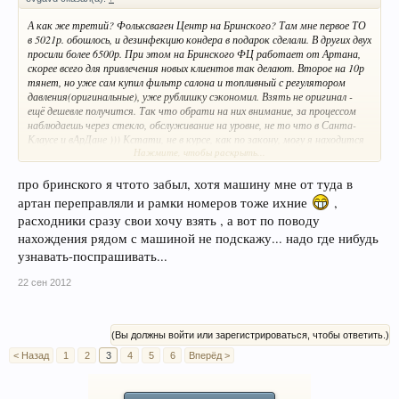
А как же третий? Фольксваген Центр на Бринского? Там мне первое ТО
в 5021р. обошлось, и дезинфекцию кондера в подарок сделали. В других двух
просили более 6500р. При этом на Бринского ФЦ работает от Артана,
скорее всего для привлечения новых клиентов так делают. Второе на 10р
тянет, но уже сам купил фильтр салона и топливный с регулятором
давления(оригинальные), уже рублишку сэкономил. Взять не оригинал -
ещё дешевле получится. Так что обрати на них внимание, за процессом
наблюдаешь через стекло, обслуживание на уровне, не то что в Санта-
Клаусе и вАрДане ))) Кстати, не в курсе, как по закону, могу я находится
Нажмите, чтобы раскрыть...
рядом со своим авто во время ТО и тем более ремонта
про бринского я чтото забыл, хотя машину мне от туда в
артан переправляли и рамки номеров тоже ихние
,
расходники сразу свои хочу взять , а вот по поводу
нахождения рядом с машиной не подскажу... надо где нибудь
узнавать-поспрашивать...
22 сен 2012
(Вы должны войти или зарегистрироваться, чтобы ответить.)
< Назад
1
2
3
4
5
6
Вперёд >