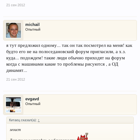
21 сен 2012
michail
Опытный
я тут предложил одному... так он так посмотрел на меня! как
будто его не на полоседановский форум пригласили, а х.з.
куда... подождем! такие люди обычно приходят на форум
когда с машинами какие то проблемы рисуются , а ОД
динамят...
21 сен 2012
evgavd
Опытный
Китаец сказал(а):
↑
эгоист