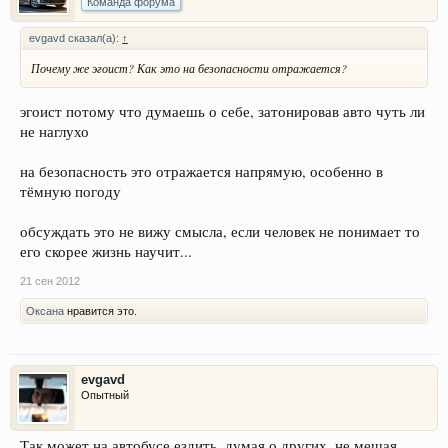
Команда форума
evgavd сказал(а):
↑
Почему же эгоист? Как это на безопасности отражается?
эгоист потому что думаешь о себе, затонировав авто чуть ли
не наглухо
на безопасность это отражается напрямую, особенно в
тёмную погоду
обсуждать это не вижу смысла, если человек не понимает то
его скорее жизнь научит...
21 сен 2012
Оксана
нравится это.
evgavd
Опытный
Так может на автобусе ездить, думая о других, не мешая