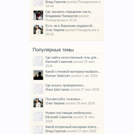
Влад Горелов
posted
Понедельник в
18:44
Где заклеить переднюю часть...
Владимир Панкратов
posted
Понедельник в 16:11
Есть ли в Воронеже недорогой...
Олег Киреев
posted
Понедельник в
00:03
Популярные темы
Где найти качественный гель для...
Евгений Самичев
posted
25 июл
2026
Какой стеновой материал выбрать...
Roman Seleznev
posted
2 авг 2026
Где искать проверенного...
Илья Шестаков
posted
27 июл 2026
Посоветуйте толковых...
Олег Киреев
posted
28 июл 2026
Нужен поставщик мебельного...
Евгений Самичев
posted
31 июл
2026
Какой вторичный материал взять...
Влад Горелов
posted
27 июл 2026