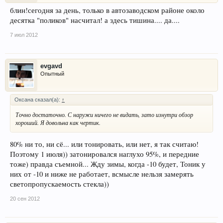
блин!сегодня за день, только в автозаводском районе около
десятка "поликов" насчитал! а здесь тишина.... да....
7 июл 2012
evgavd
Опытный
Оксана сказал(а):
↑
Точно достаточно. С наружи ничего не видать, зато изнутри обзор
хороший. Я довольна как чертик.
80% ни то, ни сё... или тонировать, или нет, я так считаю!
Поэтому 1 июля)) затонировался наглухо 95%, и передние
тоже) правда съемной... Жду зимы, когда -10 будет, Тоник у
них от -10 и ниже не работает, всмысле нельзя замерять
светопропускаемость стекла))
20 сен 2012