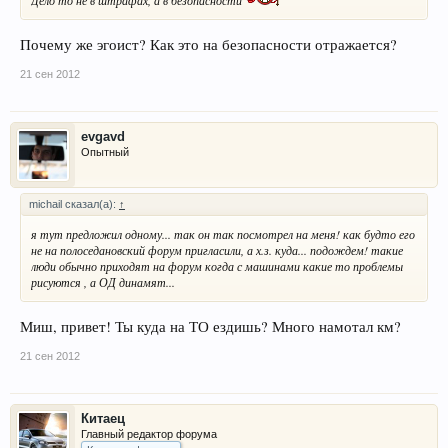
Дело то не в штрафах, а в безопасности
Почему же эгоист? Как это на безопасности отражается?
21 сен 2012
evgavd
Опытный
michail сказал(а):
↑
я тут предложил одному... так он так посмотрел на меня! как будто его
не на полоседановский форум пригласили, а х.з. куда... подождем! такие
люди обычно приходят на форум когда с машинами какие то проблемы
рисуются , а ОД динамят...
Миш, привет! Ты куда на ТО ездишь? Много намотал км?
21 сен 2012
Китаец
Главный редактор форума