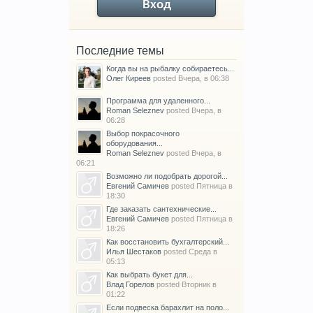
Вход
Последние темы
Когда вы на рыбалку собираетесь...
Олег Киреев
posted
Вчера, в 06:38
Программа для удаленного...
Roman Seleznev
posted
Вчера, в
06:28
Выбор покрасочного
оборудования...
Roman Seleznev
posted
Вчера, в
06:21
Возможно ли подобрать дорогой...
Евгений Самичев
posted
Пятница в
18:30
Где заказать сантехнические...
Евгений Самичев
posted
Пятница в
18:26
Как восстановить бухгалтерский...
Илья Шестаков
posted
Среда в
05:13
Как выбрать букет для...
Влад Горелов
posted
Вторник в
01:22
Если подвеска барахлит на поло...