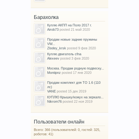
Барахолка
Куплю АКПП на Поло 2017 г.
Airob73
posted
21 май 2020
Продам новые задние пружины
VW...
Zlodey_krsk
posted
9 фев 2020
Куплю двигатель cfna
Alexeev
posted
3 фев 2020
Москва. Продам родную подвеску...
Montipnz
posted
17 янв 2020
Продам комплект для ТО 1.6 (110
лс)
VANE
posted
15 дек 2019
КУПЛЮ Крышку/кожух на зеркало...
Nikrom76
posted
22 ноя 2019
Пользователи онлайн
Всего: 366 (пользователей: 0, гостей: 325,
роботов: 41)