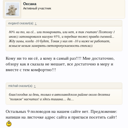
Оксана
Активный участник
evgavd сказал(а):
↑
80% ни то, ни сё... или тонировать, или нет, я так считаю! Поэтому 1
июля)) затонировался наглухо 95%, и передние тоже) правда съемной...
Жду зимы, когда -10 будет, Тоник у них от -10 и ниже не работает,
всмысле нельзя замерять светопропускаемость стекла))
Кому ни то ни сё, а кому в самый раз!!!! Мне достаточно,
обзору как я сказала не мешает, все достаточно в меру и
вместе с тем комфортно!!!
michail сказал(а):
↑
блин!сегодня за день, только в автозаводском районе около десятка
"поликов" насчитал! а здесь тишина.... да....
Остальных 9 половодов на нашем сайте нет. Предложение:
напиши на листочке адрес сайта и пригласи посетить сайт!