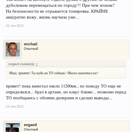
дуболомам перемещаться по городу?! При чем эгоизм?
На безопасности не отражается тонировка, КРАЙНЕ
аккуратно вожу, жизнь научила уже...
21 сен 2012
michail
Опытный
evgavd сказал(а):
↑
Миш, привет! Ты куда на ТО ездишь? Много намотал км?
привет! пока намотал около 11200км., по поводу ТО еще не
определился... брал в артане, но клаус ближе... позвоню перед
ТО пообщаюсь с обоими дилерами и сделаю выводы...
21 сен 2012
evgavd
Опытный