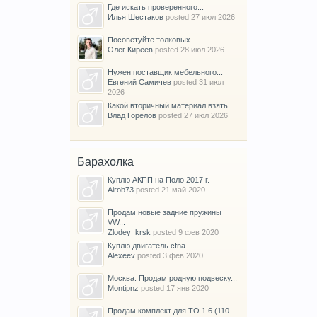
Где искать проверенного...
Илья Шестаков
posted
27 июл 2026
Посоветуйте толковых...
Олег Киреев
posted
28 июл 2026
Нужен поставщик мебельного...
Евгений Самичев
posted
31 июл
2026
Какой вторичный материал взять...
Влад Горелов
posted
27 июл 2026
Барахолка
Куплю АКПП на Поло 2017 г.
Airob73
posted
21 май 2020
Продам новые задние пружины
VW...
Zlodey_krsk
posted
9 фев 2020
Куплю двигатель cfna
Alexeev
posted
3 фев 2020
Москва. Продам родную подвеску...
Montipnz
posted
17 янв 2020
Продам комплект для ТО 1.6 (110