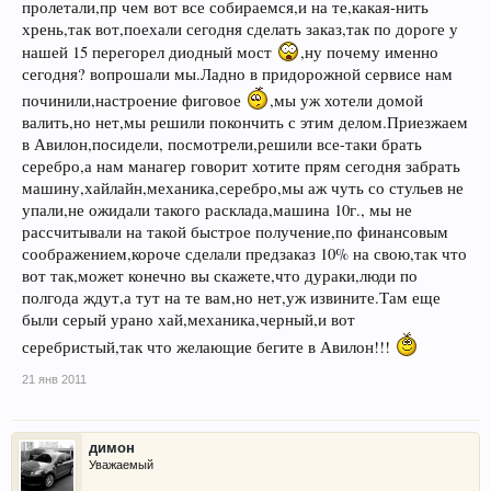
пролетали,пр чем вот все собираемся,и на те,какая-нить
хрень,так вот,поехали сегодня сделать заказ,так по дороге у
нашей 15 перегорел диодный мост
,ну почему именно
сегодня? вопрошали мы.Ладно в придорожной сервисе нам
починили,настроение фиговое
,мы уж хотели домой
валить,но нет,мы решили покончить с этим делом.Приезжаем
в Авилон,посидели, посмотрели,решили все-таки брать
серебро,а нам манагер говорит хотите прям сегодня забрать
машину,хайлайн,механика,серебро,мы аж чуть со стульев не
упали,не ожидали такого расклада,машина 10г., мы не
рассчитывали на такой быстрое получение,по финансовым
соображением,короче сделали предзаказ 10% на свою,так что
вот так,может конечно вы скажете,что дураки,люди по
полгода ждут,а тут на те вам,но нет,уж извините.Там еще
были серый урано хай,механика,черный,и вот
серебристый,так что желающие бегите в Авилон!!!
21 янв 2011
димон
Уважаемый