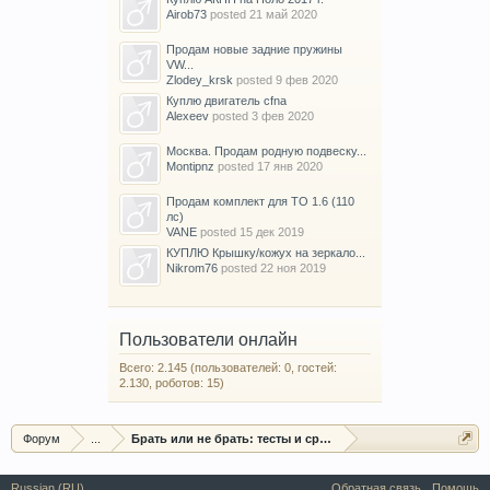
Airob73
posted
21 май 2020
Продам новые задние пружины
VW...
Zlodey_krsk
posted
9 фев 2020
Куплю двигатель cfna
Alexeev
posted
3 фев 2020
Москва. Продам родную подвеску...
Montipnz
posted
17 янв 2020
Продам комплект для ТО 1.6 (110
лс)
VANE
posted
15 дек 2019
КУПЛЮ Крышку/кожух на зеркало...
Nikrom76
posted
22 ноя 2019
Пользователи онлайн
Всего: 2.145 (пользователей: 0, гостей:
2.130, роботов: 15)
Форум
...
Брать или не брать: тесты и сравнения Поло седан
Russian (RU)
Обратная связь
Помощь