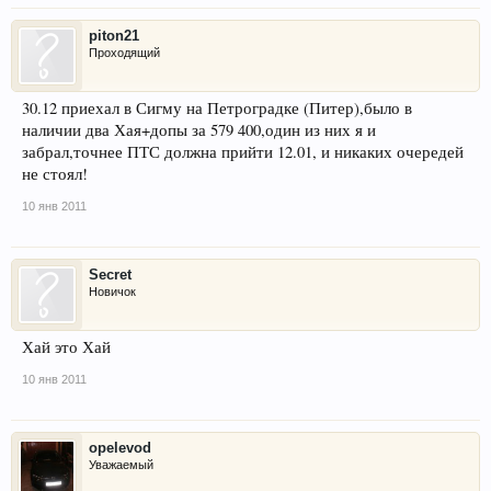
piton21
Проходящий
30.12 приехал в Сигму на Петроградке (Питер),было в
наличии два Хая+допы за 579 400,один из них я и
забрал,точнее ПТС должна прийти 12.01, и никаких очередей
не стоял!
10 янв 2011
Secret
Новичок
Хай это Хай
10 янв 2011
opelevod
Уважаемый