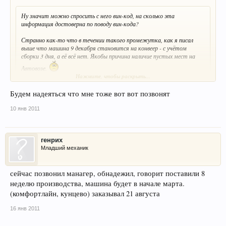
Ну значит можно спросить с него вин-код, на сколько эта
информация достоверна по поводу вин-кода?
Странно как-то что в течении такого промежутка, как я писал
выше что машина 9 декабря становится на конвеер - с учётом
сборки 3 дня, а её всё нет. Якобы причина наличие пустых мест на
Автовозе.
Нажмите, чтобы раскрыть...
заказ от 24 09, позвонили - сдали в производство 14 12 10г. 21 12 10г
Будем надеяться что мне тоже вот вот позвонят
говорят авто готов, ждите с 21 числа по 31 говорили -гололед поставвки
приостановлены, вчера 09 01 11 стоит в салоне ездил доплачивать, с 11
10 янв 2011
начнут работу банки ,12-13 забираю ПТС и авто. сроки сборки все же
разные + праздники нам попали длинные с гололедом, с 21го числа
дергаюсь от каждого тлф .звонка.
генрих
Младший механик
сейчас позвонил манагер, обнадежил, говорит поставили 8
неделю производства, машина будет в начале марта.
(комфортлайн, кунцево) заказывал 21 августа
16 янв 2011