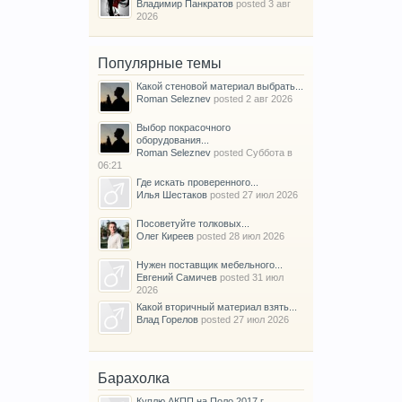
Владимир Панкратов
posted
3 авг
2026
Популярные темы
Какой стеновой материал выбрать...
Roman Seleznev
posted
2 авг 2026
Выбор покрасочного
оборудования...
Roman Seleznev
posted
Суббота в
06:21
Где искать проверенного...
Илья Шестаков
posted
27 июл 2026
Посоветуйте толковых...
Олег Киреев
posted
28 июл 2026
Нужен поставщик мебельного...
Евгений Самичев
posted
31 июл
2026
Какой вторичный материал взять...
Влад Горелов
posted
27 июл 2026
Барахолка
Куплю АКПП на Поло 2017 г.