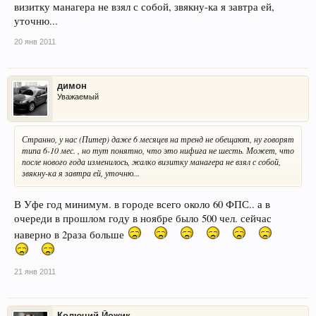
визитку манагера не взял с собой, звякну-ка я завтра ей,
уточню...
20 янв 2011
димон
Уважаемый
Странно, у нас (Питер) даже 6 месяцев на тренд не обещают, ну говорят
типа 6-10 мес. , но тут понятно, что это нифига не шесть. Может, что
после нового года изменилось, жалко визитку манагера не взял с собой,
звякну-ка я завтра ей, уточню...
В Уфе год минимум. в городе всего около 60 ФПС.. а в
очереди в прошлом году в ноябре было 500 чел. сейчас
наверно в 2раза больше
21 янв 2011
Колючий Йожик