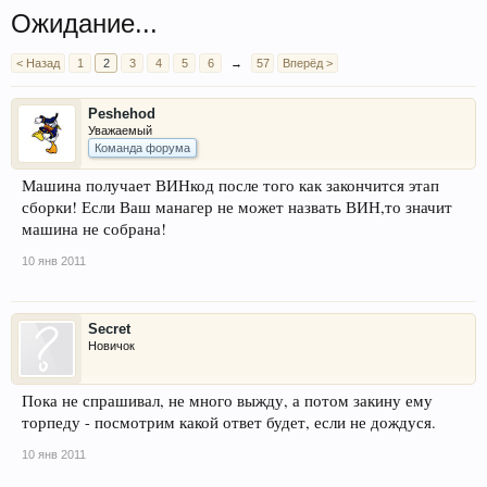
Ожидание...
< Назад
1
2
3
4
5
6
→
57
Вперёд >
Peshehod
Уважаемый
Команда форума
Машина получает ВИНкод после того как закончится этап
сборки! Если Ваш манагер не может назвать ВИН,то значит
машина не собрана!
10 янв 2011
Secret
Новичок
Пока не спрашивал, не много выжду, а потом закину ему
торпеду - посмотрим какой ответ будет, если не дождуся.
10 янв 2011