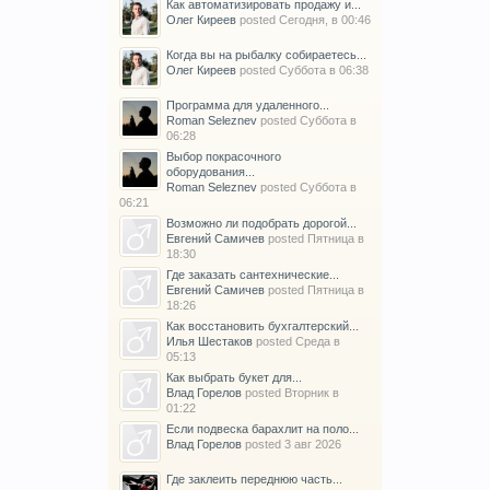
Как автоматизировать продажу и...
Олег Киреев
posted
Сегодня, в 00:46
Когда вы на рыбалку собираетесь...
Олег Киреев
posted
Суббота в 06:38
Программа для удаленного...
Roman Seleznev
posted
Суббота в
06:28
Выбор покрасочного
оборудования...
Roman Seleznev
posted
Суббота в
06:21
Возможно ли подобрать дорогой...
Евгений Самичев
posted
Пятница в
18:30
Где заказать сантехнические...
Евгений Самичев
posted
Пятница в
18:26
Как восстановить бухгалтерский...
Илья Шестаков
posted
Среда в
05:13
Как выбрать букет для...
Влад Горелов
posted
Вторник в
01:22
Если подвеска барахлит на поло...
Влад Горелов
posted
3 авг 2026
Где заклеить переднюю часть...