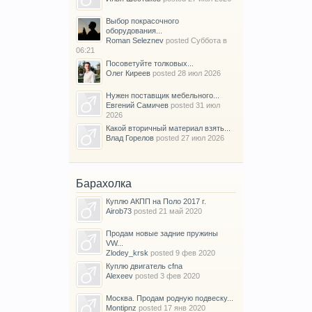
Выбор покрасочного
оборудования...
Roman Seleznev
posted
Суббота в
06:21
Посоветуйте толковых...
Олег Киреев
posted
28 июл 2026
Нужен поставщик мебельного...
Евгений Самичев
posted
31 июл
2026
Какой вторичный материал взять...
Влад Горелов
posted
27 июл 2026
Барахолка
Куплю АКПП на Поло 2017 г.
Airob73
posted
21 май 2020
Продам новые задние пружины
VW...
Zlodey_krsk
posted
9 фев 2020
Куплю двигатель cfna
Alexeev
posted
3 фев 2020
Москва. Продам родную подвеску...
Montipnz
posted
17 янв 2020