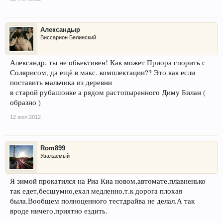
Александыр
Виссарион Белинский
Александр, ты не обьективен! Как может Приора спорить с
Солярисом, да ещё в макс. комплектации?? Это как если
поставить мальчика из деревни
в старой рубашонке а рядом растопыренного Диму Билан (
образно )
12 июл 2012
Rom899
Уважаемый
Я зимой прокатился на Риа Киа новом,автомате,плавненько
так едет,бесшумно,ехал медленно,т.к дорога плохая
была.Вообщем полноценного тестдрайва не делал.А так
вроде ничего,приятно ездить.