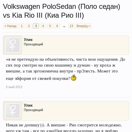
Volkswagen PoloSedan (Поло седан)
vs Kia Rio III (Киа Рио III)
< Назад
1
2
3
4
5
6
→
13
Вперёд >
Улик
Проходящий
+я не претендую на объективность, чиста мои ощущения. До
сих пор смотрю на свою машинку и думаю - ну кроха ж
внешне, а так эргономична внутри - прЭлесть. Может это
еще эйфория от свежей покупки?
5 май 2012
Улик
Проходящий
Никак не допишу))). А внешне - Рио смотрится молодежно,
чего уж там - все по азиаЦки весело-задорно, но я люблю