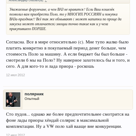
Уважаемые форумчане, а чем ВАЗ не нравится? Если Ваш кошелёк
позволил вам приобрести Поло, то у МНОГИХ РОССИЯН и покупка
ВАЗа-праздник!! Всё так же обмывают ( может напитки по проще да
закуска может отличается) эмоции точно такие как и у чела
прикупившего ПОРШЕ.
Согласна. Все в мире относительно (с). Мне тупо жалко было
платить конкретно в покупаемый период денег больше, чем
стоимость Поло за машину. А если бюджет бы был больше -
смотрели б мы на Поло? Ну наверное захотелось бы и того, и
сего. А для кого-то и лада приора - роскошь
12 июл 2012
полярник
Опытный
Сто пудов... однако же более предпочтительнее смотрится на
фоне лады приоры хёндай солярис в максимальной
комплектации. Ну а VW поло хай вааще вне конкуренции.
12 июл 2012