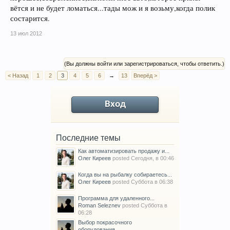
вётся и не будет ломаться...тады мож и я возьму,когда полик
состарится.
13 июл 2012
(Вы должны войти или зарегистрироваться, чтобы ответить.)
< Назад
1
2
3
4
5
6
→
13
Вперёд >
Вход
Последние темы
Как автоматизировать продажу и...
Олег Киреев
posted
Сегодня, в 00:46
Когда вы на рыбалку собираетесь...
Олег Киреев
posted
Суббота в 06:38
Программа для удаленного...
Roman Seleznev
posted
Суббота в
06:28
Выбор покрасочного
оборудования...