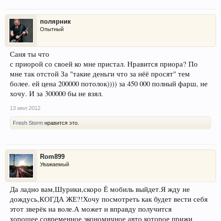
полярник
Опытный
Саня ты что
с приорой со своей ко мне пристал. Нравится приора? По
мне так отстой За "такие деньги что за нёё просят" тем
более. ей цена 200000 потолок)))) за 450 000 полный фарш, не
хочу. И за 300000 бы не взял.
13 июл 2012
Fresh Storm
нравится это.
Rom899
Уважаемый
Да ладно вам,Шурики,скоро Ё мобиль выйдет.Я жду не
дождусь,КОГДА ЖЕ?!Хочу посмотреть как будет вести себя
этот зверёк на воле.А может и вправду получится
хорошее,современное,экономичное авто,которое прижи