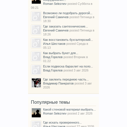
Roman Seleznev
posted
Суббота в
06:21
Возможно ли подобрать дорогой...
Евгений Самичев
posted
Пятница в
18:30
Где заказать сантехнические...
Евгений Самичев
posted
Пятница в
18:26
Как восстановить бухгалтерский...
Илья Шестаков
posted
Среда в
05:13
Как выбрать букет для...
Влад Горелов
posted
Вторник в
01:22
Если подвеска барахлит на поло...
Влад Горелов
posted
3 авг 2026
Где заклеить переднюю часть...
Владимир Панкратов
posted
3 авг
2026
Популярные темы
Какой стеновой материал выбрать...
Roman Seleznev
posted
2 авг 2026
Где искать проверенного...
Илья Шестаков
posted
27 июл 2026