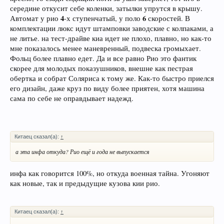
середине откусит себе коленки, затылки упрутся в крышу.
4
6
Автомат у рио
-х ступенчатый, у поло
скоростей. В
комплектации люкс идут штамповки заводские с колпаками, а
не литье. на тест-драйве киа идет не плохо, плавно, но как-то
мне показалось менее маневренный, подвеска громыхает.
Фольц более плавно едет. Да и все равно Рио это фантик
скорее для молодых показушников, внешне как пестрая
обертка и собрат Соляриса к тому же. Как-то быстро приелся
его дизайн, даже круз по виду более приятен, хотя машина
сама по себе не оправдывает надежд.
Китаец сказал(а):
↑
а эта инфа откуда? Рио ещё и года не выпускается
инфа как говорится 100%, но откуда военная тайна. Угоняют
как новые, так и предыдущие кузова кии рио.
Китаец сказал(а):
↑