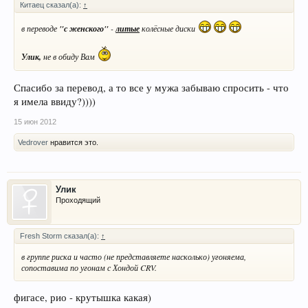
Китаец сказал(а):
↑
в переводе
"с женского"
-
литые
колёсные диски
Улик,
не в обиду Вам
Спасибо за перевод, а то все у мужа забываю спросить - что
я имела ввиду?))))
15 июн 2012
Vedrover
нравится это.
Улик
Проходящий
Fresh Storm сказал(а):
↑
в группе риска и часто (не представляете насколько) угоняема,
сопоставима по угонам с Хондой CRV.
фигасе, рио - крутышка какая)