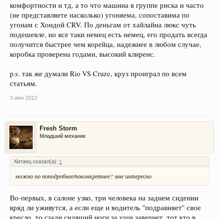
комфортности и тд, а то что машина в группе риска и часто
(не представляете насколько) угоняема, сопоставима по
угонам с Хондой CRV. По деньгам от хайлайна люкс чуть
подешевле, но все таки немец есть немец, его продать всегда
получится быстрее чем корейца, надежнее в любом случае,
коробка проверена годами, высокий клиренс.
p.s. так же думали Rio VS Cruze, круз проиграл по всем
статьям.
3 июн 2012
Fresh Storm
Младший механик
Китаец сказал(а):
↑
можно по поподробнее/поконкретнее? мне интересно
Во-первых, в салоне узко, три человека на заднем сидении
вряд ли уживутся, а если еще и водитель "подравняет" свое
кресло, то сзади сидящий ноги за уши завернет, тот кто в