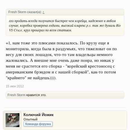
Fresh Storm сказал(а):
↑
его продать всегда получится быстрее чем корейца, надежнее в любом
случае, коробка проверена годами, высокий клиренс.p.s. так же думали Rio
VS Cruze, круз проиграл по всем статьям.
+1, нам тоже это плюсами показалось. По крузу еще я
мониторила, когда была в раздумьях, что тяжеловат он по
весу для своих лошадок, что-то там владельцы немного
жаловались. А внешне мне очень даже понра, но никак у
меня не срастется его сборка - "корейский крестоносец с
американским брэндом и с нашей сборкой", как-то потом
"крайнего" не найдешь)))).
15 июн 2012
Fresh Storm
нравится это.
Колючий Йожик
Опытный
Команда форума