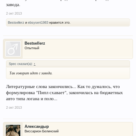
завода.
2 окт 2013
Bestsellerz
и
ebsysert1983
нравится это.
Bestsellerz
Опытный
Spec сказал(а):
↑
Так говорит идет с завода.
Литературные слова закончились... Как то думалось, что
формулировка "Пипл схавает", закончилась на бюджетных
авто типа логана и поло...
2 окт 2013
Александыр
Виссарион Белинский