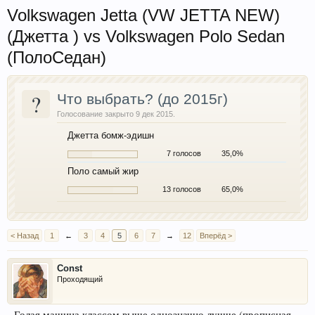
Volkswagen Jetta (VW JETTA NEW)
(Джетта ) vs Volkswagen Polo Sedan
(ПолоСедан)
?
Что выбрать? (до 2015г)
Голосование закрыто 9 дек 2015.
Джетта бомж-эдишн
7 голосов
35,0%
Поло самый жир
13 голосов
65,0%
< Назад
1
←
3
4
5
6
7
→
12
Вперёд >
Const
Проходящий
Голая машина классом выше однозначно лучше (прописная