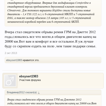
стандартное оборудование. Впервые для модификации Comfortline в
стандартной версии предлагается двухзонный климат-контроль
Climatronic. Для топового варианта Highline стали доступны новые
двигатели – 1,4 TSI (122 л.с.) с 6-ступенчатой МКПП и 7-ступенчатой
DSG, а также мотор объемом 1,6 литра (105 л.с.) с 5-ступенчатой
механической коробкой передач или 6-ступенчатой АКПП.
Вчера стал свидетелем обрыва ремня ГРМ на Джетте 2012
года,сломалось все что могло,в общем двигателю капец на
20000 км.Вот вам и комфорт и все остальное.Я уж лучше
буду со скрипом ездить на поло ,чем такие подарки семье.
2 окт 2013
ebsysert1983
нравится это.
ebsysert1983
Участник форума
Владимир2012 сказал(а):
↑
Вчера стал свидетелем обрыва ремня ГРМ на Джетте 2012
года,сломалось все что могло,в общем двигателю капец на 20000 км.Вот