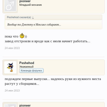
pioneer
Младший механик
Peshehod сказал(а):
↑
Вообще то Джетту в Мексике собирают...
пока что
))
завод отстроили и вроде как с июля начнет работать...
24 июн 2013
Peshehod
Уважаемый
Команда форума
подождем первые выпуски... надеюсь руки из нужного места
растут у сборщиков...
24 июн 2013
pioneer