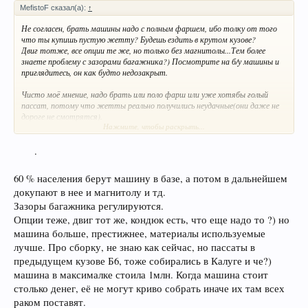
MefistoF сказал(а):
↑
Не согласен, брать машины надо с полным фаршем, ибо толку от того
что ты купишь пустую жетту? Будешь ездить в крутом кузове?
Двиг тотже, все опции те же, но только без магнитолы...Тем более
знаете проблему с зазорами багажника?) Посмотрите на б/у машины и
приглядитесь, он как будто недозакрыт.
Чисто моё мнение, надо брать или поло фарш или уже хотябы голый
пассат, потому что жетты реально получились неудачные(они даже не
дороге не смотрятся).
Нажмите, чтобы раскрыть...
P.S. посмотрел обзор...Ёмаё - тем более русская сборка, да и такая
.​
пустая, нет климата,нет магнитолы...поло однозначно лучше...​
60 % населения берут машину в базе, а потом в дальнейшем
докупают в нее и магнитолу и тд.
Зазоры багажника регулируются.
Опции теже, двиг тот же, кондюк есть, что еще надо то ?) но
машина больше, престижнее, материалы используемые
лучше. Про сборку, не знаю как сейчас, но пассаты в
предыдущем кузове Б6, тоже собирались в Калуге и че?)
машина в максималке стоила 1млн. Когда машина стоит
столько денег, её не могут криво собрать иначе их там всех
раком поставят.