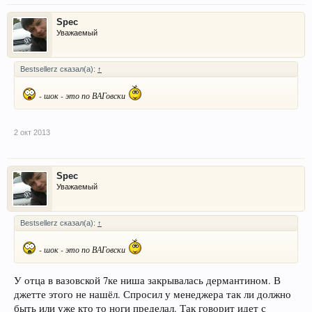
Spec
Уважаемый
Bestsellerz сказал(а):
↑
- шок - это по ВАГовски
2 окт 2013
Spec
Уважаемый
Bestsellerz сказал(а):
↑
- шок - это по ВАГовски
У отца в вазовской 7ке ниша закрывалась дермантином. В
джетте этого не нашёл. Спросил у менеджера так ли должно
быть или уже кто то ноги пределал. Так говорит идет с