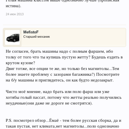
истина).
24 июн 2013
MefistoF
Старший механик
Не согласен, брать машины надо с полным фаршем, ибо
толку от того что ты купишь пустую жетту? Будешь ездить в
крутом кузове?
Двиг тотже, все опции те же, но только без магнитолы...Тем
более знаете проблему с зазорами багажника?) Посмотрите
на б/у машины и приглядитесь, он как будто недозакрыт.
Чисто моё мнение, надо брать или поло фарш или уже
хотябы голый пассат, потому что жетты реально получились
неудачные(они даже не дороге не смотрятся).
P.S. посмотрел обзор...Ёмаё - тем более русская сборка, да и
такая пустая, нет климата,нет магнитолы...поло однозначно