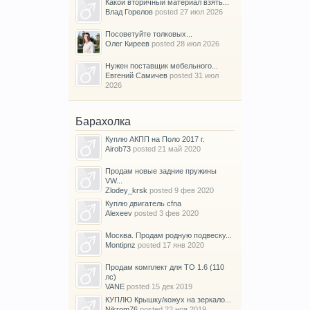
Какой вторичный материал взять...
Влад Горелов
posted
27 июл 2026
Посоветуйте толковых...
Олег Киреев
posted
28 июл 2026
Нужен поставщик мебельного...
Евгений Самичев
posted
31 июл
2026
Барахолка
Куплю АКПП на Поло 2017 г.
Airob73
posted
21 май 2020
Продам новые задние пружины
VW...
Zlodey_krsk
posted
9 фев 2020
Куплю двигатель cfna
Alexeev
posted
3 фев 2020
Москва. Продам родную подвеску...
Montipnz
posted
17 янв 2020
Продам комплект для ТО 1.6 (110
лс)
VANE
posted
15 дек 2019
КУПЛЮ Крышку/кожух на зеркало...
Nikrom76
posted
22 ноя 2019