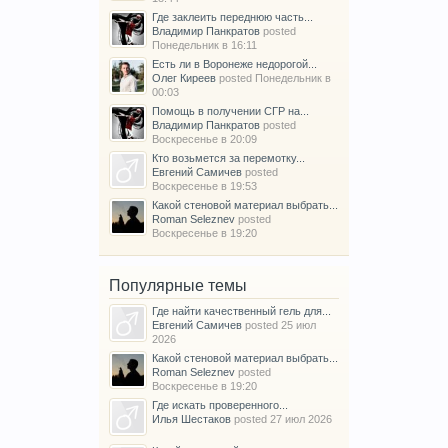
Где заклеить переднюю часть...
Владимир Панкратов
posted
Понедельник в 16:11
Есть ли в Воронеже недорогой...
Олег Киреев
posted
Понедельник в
00:03
Помощь в получении СГР на...
Владимир Панкратов
posted
Воскресенье в 20:09
Кто возьмется за перемотку...
Евгений Самичев
posted
Воскресенье в 19:53
Какой стеновой материал выбрать...
Roman Seleznev
posted
Воскресенье в 19:20
Популярные темы
Где найти качественный гель для...
Евгений Самичев
posted
25 июл
2026
Какой стеновой материал выбрать...
Roman Seleznev
posted
Воскресенье в 19:20
Где искать проверенного...
Илья Шестаков
posted
27 июл 2026