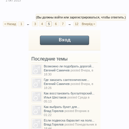
2 окт 2013
(Вы должны войти или зарегистрироваться, чтобы ответить.)
< Назад
1
←
3
4
5
6
7
→
12
Вперёд >
Вход
Последние темы
Возможно ли подобрать дорогой...
Евгений Самичев
posted
Вчера, в
18:30
Где заказать сантехнические...
Евгений Самичев
posted
Вчера, в
18:26
Как восстановить бухгалтерский...
Илья Шестаков
posted
Среда в
05:13
Как выбрать букет для...
Влад Горелов
posted
Вторник в
01:22
Если подвеска барахлит на поло...
Влад Горелов
posted
Понедельник в
18:44