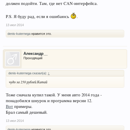
должен подойти. Там, где нет CAN-интерфейса.
P.S. Я буду рад, если я ошибаюсь
.
13 июл 2014
denis-kuternega
нравится это.
Александр__
Проходящий
denis-kuternega сказал(а):
↑
чудо за 250 рублей.Китай
Тоже сначала купил такой. У меня авто 2014 года -
понадобился шнурок и программа версии 12.
Вот
примеры.
Брал самый дешевый.
13 июл 2014
denis-kuternega
нравится это.