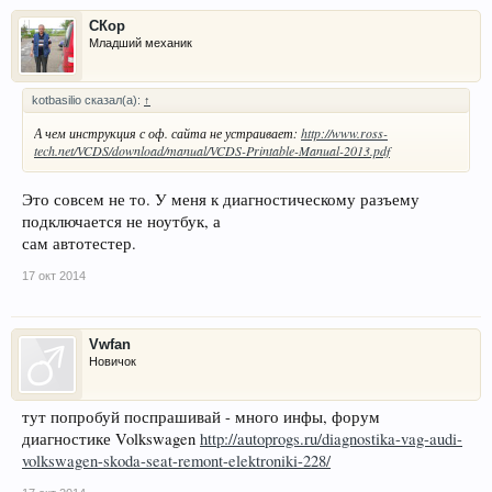
СКор
Младший механик
kotbasilio сказал(а):
↑
А чем инструкция с оф. сайта не устраивает:
http://www.ross-
tech.net/VCDS/download/manual/VCDS-Printable-Manual-2013.pdf
Это совсем не то. У меня к диагностическому разъему
подключается не ноутбук, а
сам автотестер.
17 окт 2014
Vwfan
Новичок
тут попробуй поспрашивай - много инфы, форум
диагностике Volkswagen
http://autoprogs.ru/diagnostika-vag-audi-
volkswagen-skoda-seat-remont-elektroniki-228/