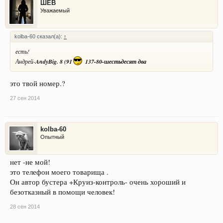
ШЕВ
Уважаемый
kolba-60 сказал(а):
↑
есть!
Андрей-
AndyBig.
8 (91
137-80-шестьдесят два
это твой номер.?
27 сен 2014
kolba-60
Опытный
нет -не мой!
это телефон моего товарища .
Он автор бустера +Круиз-контроль- очень хороший и
безотказный в помощи человек!
28 сен 2014