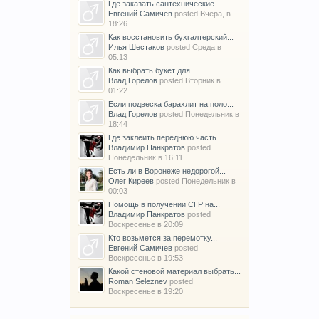
Где заказать сантехнические...
Евгений Самичев
posted
Вчера, в
18:26
Как восстановить бухгалтерский...
Илья Шестаков
posted
Среда в
05:13
Как выбрать букет для...
Влад Горелов
posted
Вторник в
01:22
Если подвеска барахлит на поло...
Влад Горелов
posted
Понедельник в
18:44
Где заклеить переднюю часть...
Владимир Панкратов
posted
Понедельник в 16:11
Есть ли в Воронеже недорогой...
Олег Киреев
posted
Понедельник в
00:03
Помощь в получении СГР на...
Владимир Панкратов
posted
Воскресенье в 20:09
Кто возьмется за перемотку...
Евгений Самичев
posted
Воскресенье в 19:53
Какой стеновой материал выбрать...
Roman Seleznev
posted
Воскресенье в 19:20