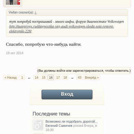
Vwfan сказал(а):
↑
тут попробуй поспрашивай - много инфы, форум диагностике Volkswagen
http://autoprogs.ru/diagnostika-vag-audi-volkswagen-skoda-seat-remont-
elektroniki-228/
Спасибо, попробую что-нибудь найти.
19 окт 2014
(Вы должны войти или зарегистрироваться, чтобы ответить.)
< Назад
1
←
14
15
16
17
18
→
43
Вперёд >
Вход
Последние темы
Возможно ли подобрать дорогой...
Евгений Самичев
posted
Вчера, в
18:30