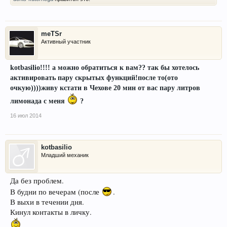
meTSr
Активный участник
kotbasilio!!!! а можно обратиться к вам?? так бы хотелось
активировать пару скрытых функций!после то(ото
очкую))))живу кстати в Чехове 20 мин от вас пару литров
лимонада с меня
?
16 июл 2014
kotbasilio
Младший механик
Да без проблем.
В будни по вечерам (после
.
В выхи в течении дня.
Кинул контакты в личку.