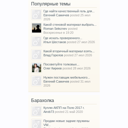
Популярные темы
Где найти качественный гель для...
Евгений Самичев
posted
25 июл
2026
Какой стеновой материал выбрать...
Roman Seleznev
posted
Воскресенье в 19:20
Где искать проверенного...
Илья Шестаков
posted
27 июл 2026
Какой вторичный материал взять...
Влад Горелов
posted
27 июл 2026
Посоветуйте толковых...
Олег Киреев
posted
28 июл 2026
Нужен поставщик мебельного...
Евгений Самичев
posted
31 июл
2026
Барахолка
Куплю АКПП на Поло 2017 г.
Airob73
posted
21 май 2020
Продам новые задние пружины
VW...