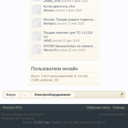
Zlodey_krsk
posted
9 фев 2020
Куплю двигатель cfna
Alexeev
posted
3 фев 2020
Москва. Продам родную подвеску...
Montipnz
posted
17 янв 2020
Продам комплект для ТО 1.6 (110
лс)
VANE
posted
15 дек 2019
КУПЛЮ Крышку/кожух на зеркало...
Nikrom76
posted
22 ноя 2019
Пользователи онлайн
Всего: 2.612 (пользователей: 0, гостей:
2.589, роботов: 23)
Форум
...
Электрооборудование
Russian (RU)
Обратная связь
Помощь
Forum software by XenForo™
Условия и правила
Перевод:
XF-Russia.ru
Время:
0,1017 сек.
Память:
15,750 МБ
Запросов к БД:
11