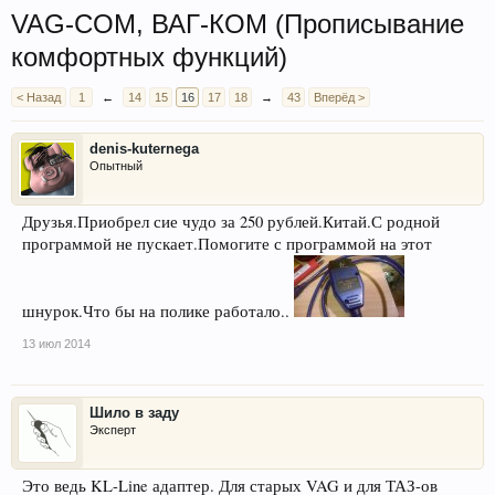
VAG-COM, ВАГ-КОМ (Прописывание
комфортных функций)
< Назад
1
←
14
15
16
17
18
→
43
Вперёд >
denis-kuternega
Опытный
Друзья.Приобрел сие чудо за 250 рублей.Китай.С родной
программой не пускает.Помогите с программой на этот
шнурок.Что бы на полике работало..
13 июл 2014
Шило в заду
Эксперт
Это ведь KL-Line адаптер. Для старых VAG и для ТАЗ-ов