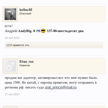
kolba-60
Опытный
есть!
AndyBig.
8 (91
137-80-шестьдесят два
Андрей-
26 сен 2014
ШЕВ
нравится это.
Elias_rus
Новичок
продам ваг адаптер, активировал все что мне нужно было,
цена 1500. Не китай, с европы привезли, могу отправить в
регионы рф. писать суда
ural_prince@mail.ru
27 сен 2014