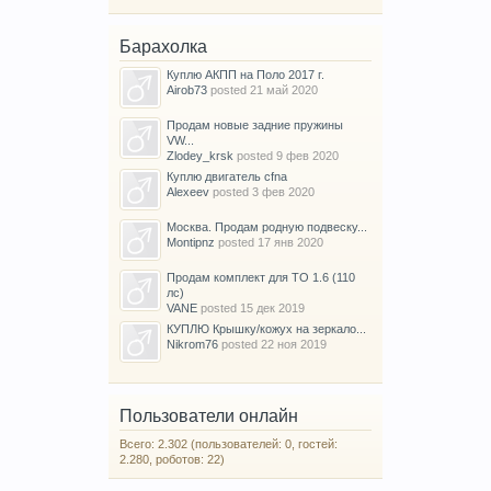
Барахолка
Куплю АКПП на Поло 2017 г.
Airob73
posted
21 май 2020
Продам новые задние пружины
VW...
Zlodey_krsk
posted
9 фев 2020
Куплю двигатель cfna
Alexeev
posted
3 фев 2020
Москва. Продам родную подвеску...
Montipnz
posted
17 янв 2020
Продам комплект для ТО 1.6 (110
лс)
VANE
posted
15 дек 2019
КУПЛЮ Крышку/кожух на зеркало...
Nikrom76
posted
22 ноя 2019
Пользователи онлайн
Всего: 2.302 (пользователей: 0, гостей:
2.280, роботов: 22)