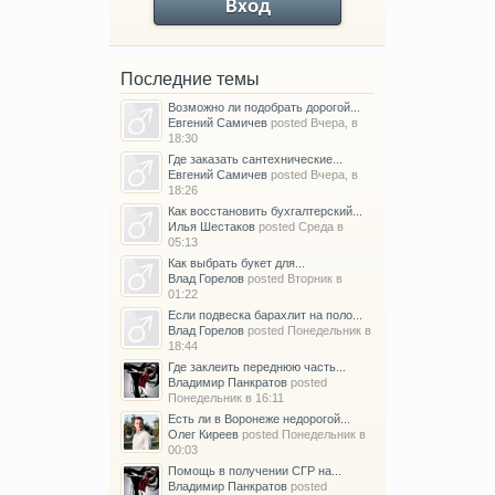
Вход
Последние темы
Возможно ли подобрать дорогой...
Евгений Самичев
posted
Вчера, в
18:30
Где заказать сантехнические...
Евгений Самичев
posted
Вчера, в
18:26
Как восстановить бухгалтерский...
Илья Шестаков
posted
Среда в
05:13
Как выбрать букет для...
Влад Горелов
posted
Вторник в
01:22
Если подвеска барахлит на поло...
Влад Горелов
posted
Понедельник в
18:44
Где заклеить переднюю часть...
Владимир Панкратов
posted
Понедельник в 16:11
Есть ли в Воронеже недорогой...
Олег Киреев
posted
Понедельник в
00:03
Помощь в получении СГР на...
Владимир Панкратов
posted