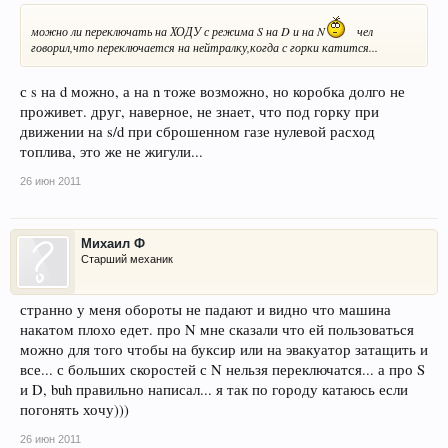
можно ли переключать на ХОДУ с режима S на D и на N
чел
говорил,что переключается на нейтралку,когда с горки катится...
с s на d можно, а на n тоже возможно, но коробка долго не
проживет. друг, наверное, не знает, что под горку при
движении на s/d при сброшенном газе нулевой расход
топлива, это же не жигули...
26 июн 2011
Михаил Ф
Старший механик
странно у меня обороты не падают и видно что машина
накатом плохо едет. про N мне сказали что ей пользоваться
можно для того чтобы на буксир или на эвакуатор затащить и
все... с больших скоростей с N нельзя переключатся... а про S
и D, buh правильно написал... я так по городу катаюсь если
погонять хочу)))
26 июн 2011