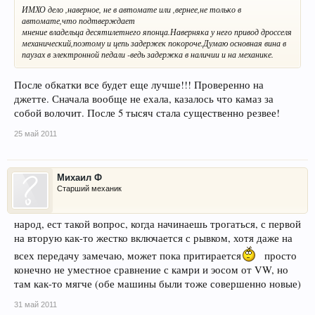
ИМХО дело ,наверное, не в автомате или ,вернее,не только в
автомате,что подтверждает
мнение владельца десятилетнего японца.Наверняка у него привод дросселя
механический,поэтому и цепь задержек покороче.Думаю основная вина в
паузах в электронной педали -ведь задержка в наличии и на механике.
После обкатки все будет еще лучше!!! Проверенно на
джетте. Сначала вообще не ехала, казалось что камаз за
собой волочит. После 5 тысяч стала существенно резвее!
25 май 2011
Михаил Ф
Старший механик
народ, ест такой вопрос, когда начинаешь трогаться, с первой
на вторую как-то жестко включается с рывком, хотя даже на
всех передачу замечаю, может пока притирается
просто
конечно не уместное сравнение с камри и эосом от VW, но
там как-то мягче (обе машины были тоже совершенно новые)
31 май 2011