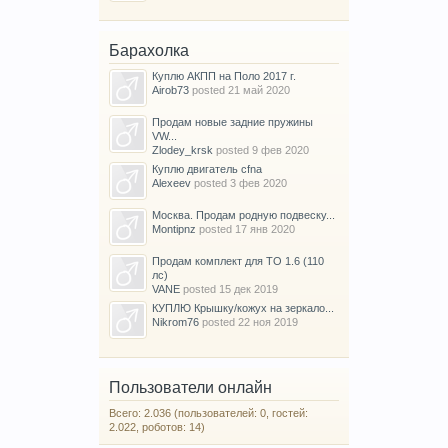
Барахолка
Куплю АКПП на Поло 2017 г.
Airob73
posted
21 май 2020
Продам новые задние пружины
VW...
Zlodey_krsk
posted
9 фев 2020
Куплю двигатель cfna
Alexeev
posted
3 фев 2020
Москва. Продам родную подвеску...
Montipnz
posted
17 янв 2020
Продам комплект для ТО 1.6 (110
лс)
VANE
posted
15 дек 2019
КУПЛЮ Крышку/кожух на зеркало...
Nikrom76
posted
22 ноя 2019
Пользователи онлайн
Всего: 2.036 (пользователей: 0, гостей:
2.022, роботов: 14)