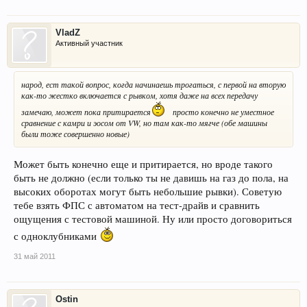
VladZ
Активный участник
народ, ест такой вопрос, когда начинаешь трогаться, с первой на вторую
как-то жестко включается с рывком, хотя даже на всех передачу
замечаю, может пока притирается
просто конечно не уместное
сравнение с камри и эосом от VW, но там как-то мягче (обе машины
были тоже совершенно новые)
Может быть конечно еще и притирается, но вроде такого
быть не должно (если только ты не давишь на газ до пола, на
высоких оборотах могут быть небольшие рывки). Советую
тебе взять ФПС с автоматом на тест-драйв и сравнить
ощущения с тестовой машиной. Ну или просто договориться
с одноклубниками
31 май 2011
Ostin