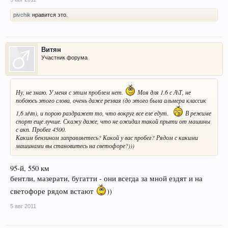
pivchik
нравится это.
Витян
Участник форума
Ну, не знаю. У меня с этим проблем нет.
Моя для 1.6 с А\Т, не
побоюсь этого слова, очень даже резвая (до этого была альмера классик
1,6 м\т), и порою раздражет то, что вокруг все еле едут.
В режиме
спорт еще лучше. Скажу даже, что не ожидал такой прыти от машины
с акп. Пробег 4500.
Каким бензином заправляетесь? Какой у вас пробег? Рядом с какими
машинами вы становитесь на светофоре?)))
95-й, 550 км
бентли, мазерати, бугатти - они всегда за мной ездят и на
светофоре рядом встают
))
5 авг 2011