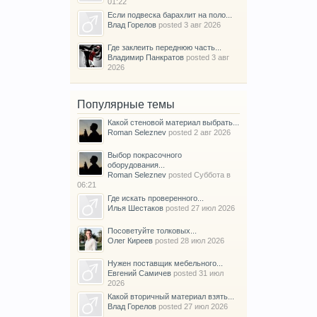
01:22
Если подвеска барахлит на поло...
Влад Горелов
posted
3 авг 2026
Где заклеить переднюю часть...
Владимир Панкратов
posted
3 авг
2026
Популярные темы
Какой стеновой материал выбрать...
Roman Seleznev
posted
2 авг 2026
Выбор покрасочного
оборудования...
Roman Seleznev
posted
Суббота в
06:21
Где искать проверенного...
Илья Шестаков
posted
27 июл 2026
Посоветуйте толковых...
Олег Киреев
posted
28 июл 2026
Нужен поставщик мебельного...
Евгений Самичев
posted
31 июл
2026
Какой вторичный материал взять...
Влад Горелов
posted
27 июл 2026