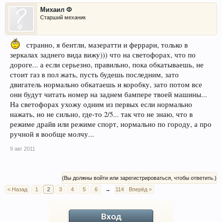
Михаил Ф
Старший механик
странно, я бентли, мазератти и феррари, только в
зеркалах заднего вида вижу))) что на светофорах, что по
дороге... а если серьезно, правильно, пока обкатываешь, не
стоит газ в пол жать, пусть будешь последним, зато
двигатель нормально обкатаешь и коробку, зато потом все
они будут читать номер на заднем бампере твоей машины...
На светофорах ухожу одним из первых если нормально
нажать, но не сильно, где-то 2/5... так что не знаю, что в
режиме драйв или режиме спорт, нормально по городу, а про
ручной я вообще молчу...
9 авг 2011
(Вы должны войти или зарегистрироваться, чтобы ответить.)
< Назад
1
2
3
4
5
6
→
114
Вперёд >
Вход