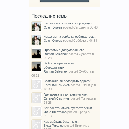
Последние темы
Как автоматизировать продажу и...
Олег Киреев
posted
Сегодня, в 00:46
Когда вы на рыбалку собираетесь...
Олег Киреев
posted
Суббота в 06:38
Программа для удаленного...
Roman Seleznev
posted
Суббота в
06:28
Выбор покрасочного
оборудования...
Roman Seleznev
posted
Суббота в
06:21
Возможно ли подобрать дорогой...
Евгений Самичев
posted
Пятница в
18:30
Где заказать сантехнические...
Евгений Самичев
posted
Пятница в
18:26
Как восстановить бухгалтерский...
Илья Шестаков
posted
Среда в
05:13
Как выбрать букет для...
Влад Горелов
posted
Вторник в