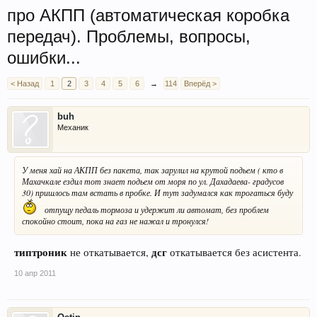
про АКПП (автоматическая коробка
передач). Проблемы, вопросы,
ошибки...
< Назад
1
2
3
4
5
6
→
114
Вперёд >
buh
Механик
У меня хай на АКПП без пакета, так зарулил на крутой подьем ( кто в
Махачкале ездил тот знает подьем от моря по ул. Дахадаева- градусов
30) пришлось там встать в пробке. И тут задумался как трогаться буду
отпущу педаль тормоза и удержит ли автомат, без проблем
спокойно стоит, пока на газ не нажал и тронулся!
типтроник
дсг
не откатывается,
откатывается без асистента.
10 апр 2011