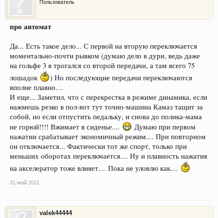
Пользователь
про автомат
Да... Есть такое дело... С первой на вторую переключается
моментально-почти рывком (думаю дело в дури, ведь даже
на гольфе 3 я трогался со второй передачи, а там всего 75
лошадок
) Но последующие передачи переключаются
вполне плавно....
И еще... Заметил, что с перекрестка в режиме динамика, если
нажмешь резко в пол-вот тут точно-машина Камаз тащит за
собой, но если отпустить педальку, и снова до полика-мама
не горюй!!!! Вжимает в сиденье....
Думаю при первом
нажатии срабатывает экономичный режим.... При повторном
он отключается... Фактически тот же спорт, только при
меньших оборотах переключается.... Ну и плавность нажатия
на акселератор тоже влияет.... Пока не уловлю как....
31 май 2011
valek44444