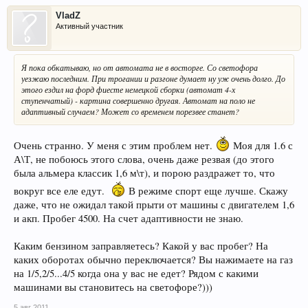
VladZ
Активный участник
Я пока обкатываю, но от автомата не в восторге. Со светофора
уезжаю последним. При трогании и разгоне думает ну уж очень долго. До
этого ездил на форд фиесте немецкой сборки (автомат 4-х
ступенчатый) - картина совершенно другая. Автомат на поло не
адаптивный случаем? Может со временем порезвее станет?
Очень странно. У меня с этим проблем нет.
Моя для 1.6 с
А\Т, не побоюсь этого слова, очень даже резвая (до этого
была альмера классик 1,6 м\т), и порою раздражет то, что
вокруг все еле едут.
В режиме спорт еще лучше. Скажу
даже, что не ожидал такой прыти от машины с двигателем 1,6
и акп. Пробег 4500. На счет адаптивности не знаю.
Каким бензином заправляетесь? Какой у вас пробег? На
каких оборотах обычно переключается? Вы нажимаете на газ
на 1/5,2/5...4/5 когда она у вас не едет? Рядом с какими
машинами вы становитесь на светофоре?)))
5 авг 2011