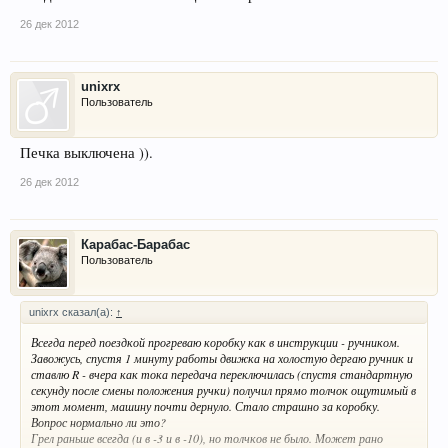
26 дек 2012
unixrx
Пользователь
Печка выключена )).
26 дек 2012
Карабас-Барабас
Пользователь
unixrx сказал(а):
↑
Всегда перед поездкой прогреваю коробку как в инструкции - ручником.
Завожусь, спустя 1 минуту работы движка на холостую дергаю ручник и
ставлю R - вчера как тока передача переключилась (спустя стандартную
секунду после смены положения ручки) получил прямо толчок ощутимый в
этот момент, машину почти дернуло. Стало страшно за коробку.
Вопрос нормально ли это?
Грел раньше всегда (и в -3 и в -10), но толчков не было. Может рано