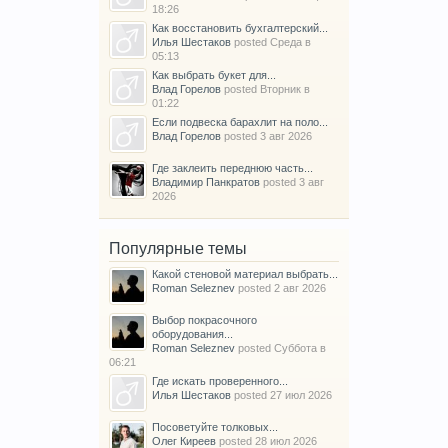
18:26
Как восстановить бухгалтерский...
Илья Шестаков
posted
Среда в
05:13
Как выбрать букет для...
Влад Горелов
posted
Вторник в
01:22
Если подвеска барахлит на поло...
Влад Горелов
posted
3 авг 2026
Где заклеить переднюю часть...
Владимир Панкратов
posted
3 авг
2026
Популярные темы
Какой стеновой материал выбрать...
Roman Seleznev
posted
2 авг 2026
Выбор покрасочного
оборудования...
Roman Seleznev
posted
Суббота в
06:21
Где искать проверенного...
Илья Шестаков
posted
27 июл 2026
Посоветуйте толковых...
Олег Киреев
posted
28 июл 2026