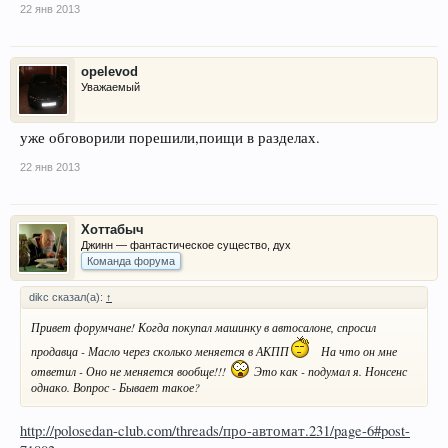
22 янв 2013
opelevod
Уважаемый
уже обговорили порешили,поищи в разделах.
22 янв 2013
Хоттабыч
Джинн — фантастическое существо, дух
Команда форума
dikc сказал(а):
↑
Привет форумчане! Когда покупал машинку в автосалоне, спросил
продавца - Масло через сколько меняется в АКПП
На что он мне
ответил - Оно не меняется вообще!!!
Это как - подумал я. Нонсенс
однако. Вопрос - Бывает такое?
http://polosedan-club.com/threads/про-автомат.231/page-6#post-