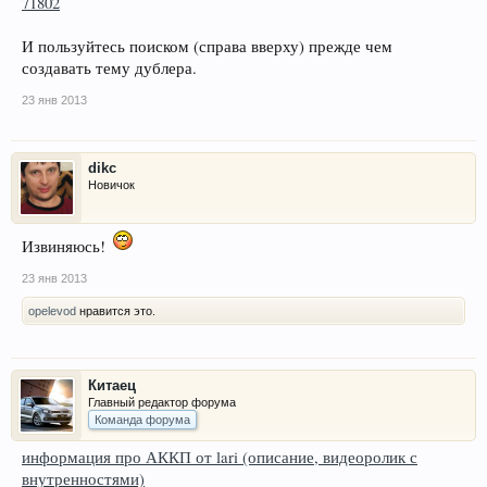
71802
И пользуйтесь поиском (справа вверху) прежде чем
создавать тему дублера.
23 янв 2013
dikc
Новичок
Извиняюсь!
23 янв 2013
opelevod
нравится это.
Китаец
Главный редактор форума
Команда форума
информация про АККП от lari (описание, видеоролик с
внутренностями)