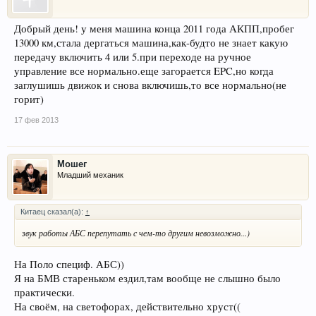
Добрый день! у меня машина конца 2011 года АКПП,пробег
13000 км,стала дергаться машина,как-будто не знает какую
передачу включить 4 или 5.при переходе на ручное
управление все нормально.еще загорается EPC,но когда
заглушишь движок и снова включишь,то все нормально(не
горит)
17 фев 2013
Мошег
Младший механик
Китаец сказал(а):
↑
звук работы АБС перепутать с чем-то другим невозможно...)
На Поло специф. АБС))
Я на БМВ стареньком ездил,там вообще не слышно было
практически.
На своём, на светофорах, действительно хруст((