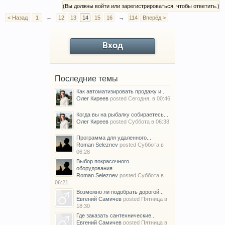
(Вы должны войти или зарегистрироваться, чтобы ответить.)
< Назад
1
←
12
13
14
15
16
→
114
Вперёд >
Вход
Последние темы
Как автоматизировать продажу и...
Олег Киреев
posted
Сегодня, в 00:46
Когда вы на рыбалку собираетесь...
Олег Киреев
posted
Суббота в 06:38
Программа для удаленного...
Roman Seleznev
posted
Суббота в
06:28
Выбор покрасочного
оборудования...
Roman Seleznev
posted
Суббота в
06:21
Возможно ли подобрать дорогой...
Евгений Самичев
posted
Пятница в
18:30
Где заказать сантехнические...
Евгений Самичев
posted
Пятница в