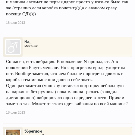
и машина автомат не первая,вдруг просто у кого-то было так
же (страшно,если коробка полетит)(((,а с авансом сразу
посещу ОД)))))
18 фев 2013
Ra_
Механик
Согласен, есть вибрация. В положении N пропадает. А в
положении P чуть меньше. Но с прогревом вроде уходит на
нет. Вообще заметил, что чем больше ппрогреты движок и
коробка тем меньше они дают о себе знать.
Один раз заметил (машыну оставлял под горку небольшую
на паркинге без ручника) пока машина грелась (заводил
дистанционно) вибрировало одно переднее колесо. Причем
заметно так. Может от этого идет вибрация по всей машине?
18 фев 2013
56регион