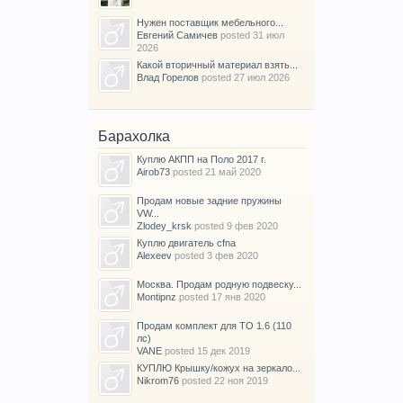
Нужен поставщик мебельного...
Евгений Самичев
posted
31 июл
2026
Какой вторичный материал взять...
Влад Горелов
posted
27 июл 2026
Барахолка
Куплю АКПП на Поло 2017 г.
Airob73
posted
21 май 2020
Продам новые задние пружины
VW...
Zlodey_krsk
posted
9 фев 2020
Куплю двигатель cfna
Alexeev
posted
3 фев 2020
Москва. Продам родную подвеску...
Montipnz
posted
17 янв 2020
Продам комплект для ТО 1.6 (110
лс)
VANE
posted
15 дек 2019
КУПЛЮ Крышку/кожух на зеркало...
Nikrom76
posted
22 ноя 2019