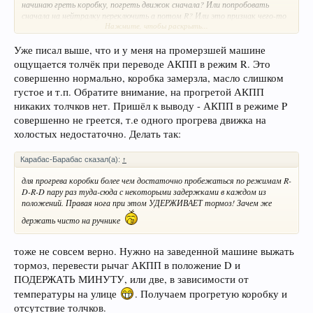
начинаю греть коробку, погреть движок сначала? Или попробовать
сначала на нейтралку переключить а потом R? Или это признак чего-то
Нажмите, чтобы раскрыть...
и скататься в сервис (гарантия по январь, так что самое время).
Уже писал выше, что и у меня на промерзшей машине
ощущается толчёк при переводе АКПП в режим R. Это
совершенно нормально, коробка замерзла, масло слишком
густое и т.п. Обратите внимание, на прогретой АКПП
никаких толчков нет. Пришёл к выводу - АКПП в режиме P
совершенно не греется, т.е одного прогрева движка на
холостых недостаточно. Делать так:
Карабас-Барабас сказал(а):
↑
для прогрева коробки более чем достаточно пробежаться по режимам R-
D-R-D пару раз туда-сюда с некоторыми задержками в каждом из
положений. Правая нога при этом УДЕРЖИВАЕТ тормоз! Зачем же
держать чисто на ручнике
тоже не совсем верно. Нужно на заведенной машине выжать
тормоз, перевести рычаг АКПП в положение D и
ПОДЕРЖАТЬ МИНУТУ, или две, в зависимости от
температуры на улице
. Получаем прогретую коробку и
отсутствие толчков.