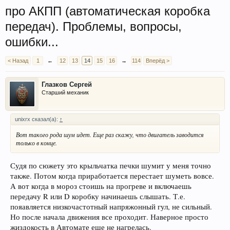
про АКПП (автоматическая коробка
передач). Проблемы, вопросы,
ошибки...
< Назад
1
←
12
13
14
15
16
→
114
Вперёд >
Глазков Сергей
Старший механик
unixrx сказал(а):
↑
Вот такого рода шум идет. Еще раз скажу, что двигатель заводится
только в конце.
Судя по сюжету это крыльчатка печки шумит у меня точно
также. Потом когда приработается перестает шуметь вовсе.
А вот когда в мороз стоишь на прогреве и включаешь
передачу R или D коробку начинаешь слышать. Т.е.
пояавляется низкочастотный напряжонный гул, не сильный.
Но после начала движения все проходит. Наверное просто
жиздокость в Автомате еще не нагрелась.