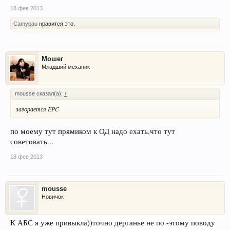
18 фев 2013
Camypau
нравится это.
Мошег
Младший механик
mousse сказал(а):
↑
загорается EPC
по моему тут прямиком к ОД надо ехать,что тут
советовать...
18 фев 2013
mousse
Новичок
К АБС я уже привыкла))точно дерганье не по -этому поводу