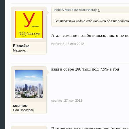
IrishkA-MilaFFkA.Al сказал(а):
↑
Все правильно,надо о себе любимой больше забот
Ага... сама не позаботишься, никто не п
Eleno4ka
,
16 июн 2012
Eleno4ka
Механик
взял в сбере 280 тыщ под 7.5% в год
cosmos
,
27 июн 2012
cosmos
Пользователь
Помню как-то первую машину (именно сво