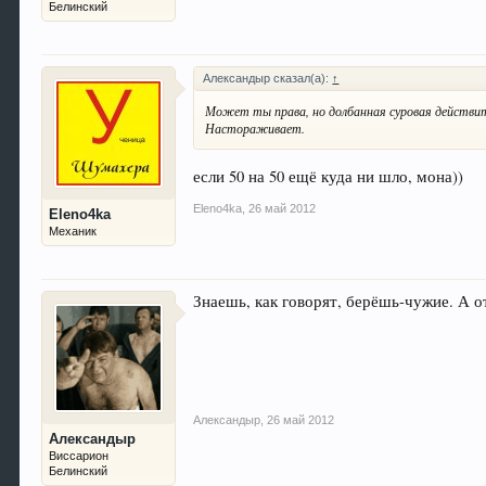
Белинский
Александыр сказал(а):
↑
Может ты права, но долбанная суровая действит
Настораживает.
если 50 на 50 ещё куда ни шло, мона))
Eleno4ka
,
26 май 2012
Eleno4ka
Механик
Знаешь, как говорят, берёшь-чужие. А
Александыр
,
26 май 2012
Александыр
Виссарион
Белинский