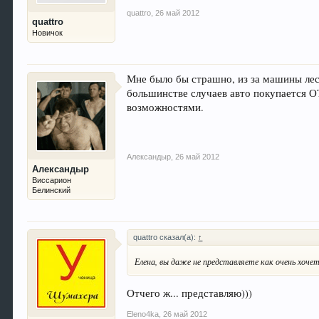
quattro
,
26 май 2012
quattro
Новичок
Мне было бы страшно, из за машины лес
большинстве случаев авто покупается 
возможностями.
Александыр
,
26 май 2012
Александыр
Виссарион
Белинский
quattro сказал(а):
↑
Елена, вы даже не представляете как очень хоче
Отчего ж... представляю)))
Eleno4ka
,
26 май 2012