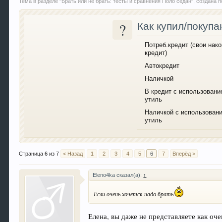
Тема в разделе "
Брать или не брать: тесты и сравнения Поло седан
", создана
?
Как купил/покуп
Потреб.кредит (свои нако
кредит)
Автокредит
Наличкой
В кредит с использовани
утиль
Наличкой с использован
утиль
Страница 6 из 7
< Назад
1
2
3
4
5
6
7
Вперёд >
Eleno4ka сказал(а):
↑
Если очень хочется надо брать
Елена, вы даже не представляете как оч