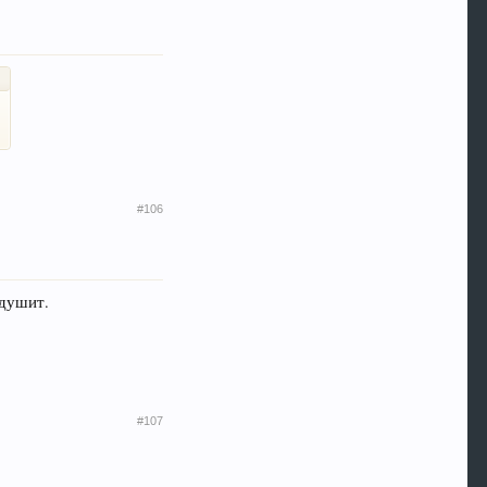
#106
 душит.
#107