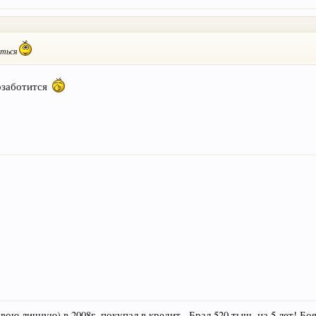
иться
озаботится
ю личную) в 2008г. покупал в кредит.. Брал 520 тыщ. на 5 лет! Бо