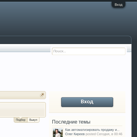
Вход
Вход
За сколько можно продать Ваш VW P
Подбор
Выкуп
Последние темы
Как автоматизировать продажу и...
Олег Киреев
posted
Сегодня, в 00:46