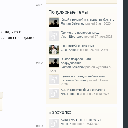
#101
Популярные темы
Какой стеновой материал выбрать...
Roman Seleznev
posted
2 авг 2026
егда, что в
Где искать проверенного...
лания совпадали с
Илья Шестаков
posted
27 июл 2026
Посоветуйте толковых...
Олег Киреев
posted
28 июл 2026
Выбор покрасочного
#102
оборудования...
Roman Seleznev
posted
Суббота в
06:21
Нужен поставщик мебельного...
Евгений Самичев
posted
31 июл
2026
Какой вторичный материал взять...
Влад Горелов
posted
27 июл 2026
Барахолка
Куплю АКПП на Поло 2017 г.
Airob73
posted
21 май 2020
#103