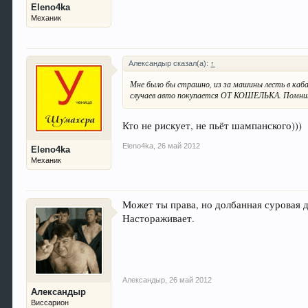
Eleno4ka
Механик
Александыр сказал(а):
↑
Мне было бы страшно, из за машины лесть в каб
случаев авто покупается ОТ КОШЕЛЬКА. Помните
Кто не рискует, не пьёт шампанского)))
Eleno4ka
,
26 май 2012
Eleno4ka
Механик
Может ты права, но долбанная суровая д
Настораживает.
Александыр
,
26 май 2012
Александыр
Виссарион