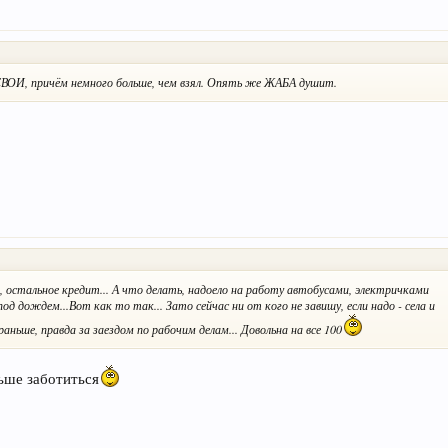
СВОИ, причём немного больше, чем взял. Опять же ЖАБА душит.
м, остальное кредит... А что делать, надоело на работу автобусами, электричками
 дождем...Вот как то так... Зато сейчас ни от кого не завишу, если надо - села и
раньше, правда за заездом по рабочим делам... Довольна на все 100
ьше заботиться