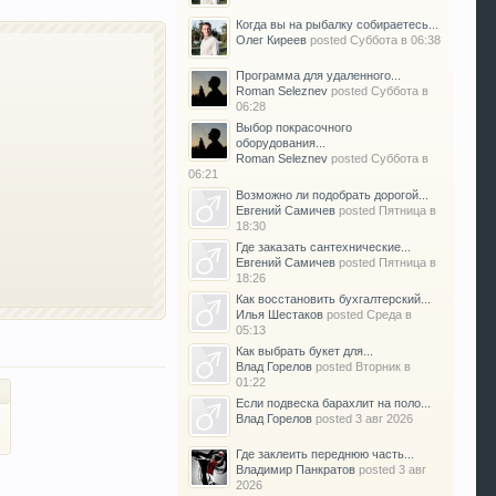
Когда вы на рыбалку собираетесь...
Олег Киреев
posted
Суббота в 06:38
Программа для удаленного...
Roman Seleznev
posted
Суббота в
06:28
Выбор покрасочного
оборудования...
Roman Seleznev
posted
Суббота в
06:21
Возможно ли подобрать дорогой...
Евгений Самичев
posted
Пятница в
18:30
Где заказать сантехнические...
Евгений Самичев
posted
Пятница в
18:26
Как восстановить бухгалтерский...
Илья Шестаков
posted
Среда в
05:13
Как выбрать букет для...
Влад Горелов
posted
Вторник в
01:22
Если подвеска барахлит на поло...
Влад Горелов
posted
3 авг 2026
Где заклеить переднюю часть...
Владимир Панкратов
posted
3 авг
2026