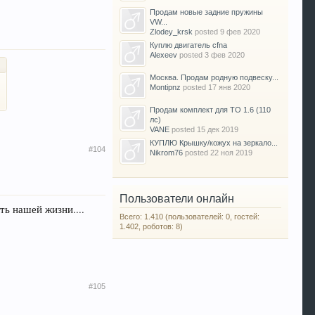
Продам новые задние пружины
VW...
Zlodey_krsk
posted
9 фев 2020
Куплю двигатель cfna
Alexeev
posted
3 фев 2020
Москва. Продам родную подвеску...
Montipnz
posted
17 янв 2020
Продам комплект для ТО 1.6 (110
лс)
VANE
posted
15 дек 2019
КУПЛЮ Крышку/кожух на зеркало...
#104
Nikrom76
posted
22 ноя 2019
Пользователи онлайн
ть нашей жизни....
Всего: 1.410 (пользователей: 0, гостей:
1.402, роботов: 8)
#105