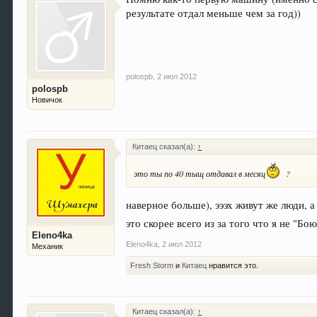
результате отдал меньше чем за год))
polospb
,
2 июл 2012
polospb
Новичок
Китаец сказал(а):
↑
это ты по 40 тыщ отдавал в месяц
?
наверное больше), эээх живут же люди, а
это скорее всего из за того что я не "Бо
Eleno4ka
Eleno4ka
,
2 июл 2012
Механик
Fresh Storm
и
Китаец
нравится это.
Китаец сказал(а):
↑