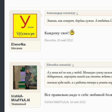
Александыр сказал(а):
↑
Знаешь, как говорят, берёшь-чужие. А отдаёшь-
Каждому своё!
Eleno4ka
,
26 май 2012
Eleno4ka
Механик
Eleno4ka сказал(а):
↑
А у меня всё не как у людей. Меньшую сумму нало
добираться, мерзнуть зимой или стоять ждать под
поехала куда надо, а с работы теперь и уехать по
Все правильно,надо о себе любимой бол
IrishkA-
MilaFFkA.Al
IrishkA-MilaFFkA.Al
,
16 июн 2012
Уважаемый