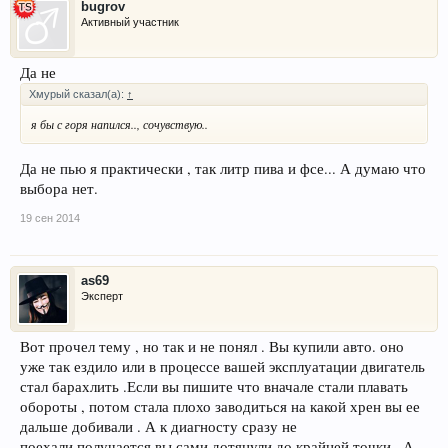
bugrov
Активный участник
Да не
Хмурый сказал(а):
↑
я бы с горя напился.., сочувствую..
Да не пью я практически , так литр пива и фсе... А думаю что
выбора нет.
19 сен 2014
as69
Эксперт
Вот прочел тему , но так и не понял . Вы купили авто. оно
уже так ездило или в процессе вашей эксплуатации двигатель
стал барахлить .Если вы пишите что вначале стали плавать
обороты , потом стала плохо заводиться на какой хрен вы ее
дальше добивали . А к диагносту сразу не
поехали.получается вы сами дотянули до крайней точки . А