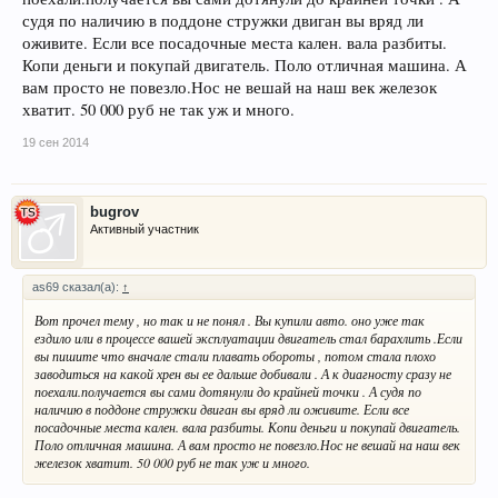
судя по наличию в поддоне стружки двиган вы вряд ли
оживите. Если все посадочные места кален. вала разбиты.
Копи деньги и покупай двигатель. Поло отличная машина. А
вам просто не повезло.Нос не вешай на наш век железок
хватит. 50 000 руб не так уж и много.
19 сен 2014
bugrov
Активный участник
as69 сказал(а):
↑
Вот прочел тему , но так и не понял . Вы купили авто. оно уже так
ездило или в процессе вашей эксплуатации двигатель стал барахлить .Если
вы пишите что вначале стали плавать обороты , потом стала плохо
заводиться на какой хрен вы ее дальше добивали . А к диагносту сразу не
поехали.получается вы сами дотянули до крайней точки . А судя по
наличию в поддоне стружки двиган вы вряд ли оживите. Если все
посадочные места кален. вала разбиты. Копи деньги и покупай двигатель.
Поло отличная машина. А вам просто не повезло.Нос не вешай на наш век
железок хватит. 50 000 руб не так уж и много.