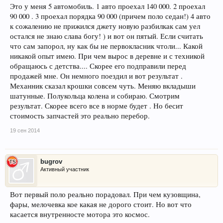
Это у меня 5 автомобиль. 1 авто проехал 140 000. 2 проехал
90 000 . 3 проехал порядка 90 000 (причем поло седан!) 4 авто
к сожалению не прижился джету новую разбилкак сам уел
остался не знаю слава богу! ) и вот он пятый. Если считать
что сам запорол, ну как бы не первокласник чтоли... Какой
никакой опыт имею. При чем вырос в деревне и с техникой
обращаюсь с детства.... Скорее его подправили перед
продажей мне. Он немного поездил и вот результат .
Механник сказал крошки совсем чуть. Меняю вкладыши
шатунные. Полукольца колена и собираю. Смотрим
результат. Скорее всего все в норме будет . Но бесит
стоимость запчастей это реально перебор.
19 сен 2014
bugrov
Активный участник
Вот первый поло реально порадовал. При чем кузовщина,
фары, мелочевка кое какая не дорого стоит. Но вот что
касается внутренносте мотора это космос.