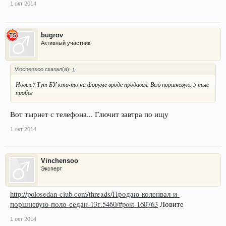
1 окт 2014
bugrov
Активный участник
Vinchensoo сказал(а):
↑
Новые? Тут БУ кто-то на форуме вроде продавал. Всю поршневую. 5 тыс
пробег
Вот тырнет с телефона... Глючит завтра по ищу
1 окт 2014
Vinchensoo
Эксперт
http://polosedan-club.com/threads/Продаю-коленвал-и-
поршневую-поло-седан-13г.5460/#post-160763
Ловите
1 окт 2014