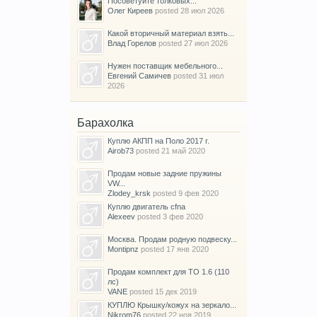
Посоветуйте толковых...
Олег Киреев
posted
28 июл 2026
Какой вторичный материал взять...
Влад Горелов
posted
27 июл 2026
Нужен поставщик мебельного...
Евгений Самичев
posted
31 июл
2026
Барахолка
Куплю АКПП на Поло 2017 г.
Airob73
posted
21 май 2020
Продам новые задние пружины
VW...
Zlodey_krsk
posted
9 фев 2020
Куплю двигатель cfna
Alexeev
posted
3 фев 2020
Москва. Продам родную подвеску...
Montipnz
posted
17 янв 2020
Продам комплект для ТО 1.6 (110
лс)
VANE
posted
15 дек 2019
КУПЛЮ Крышку/кожух на зеркало...
Nikrom76
posted
22 ноя 2019