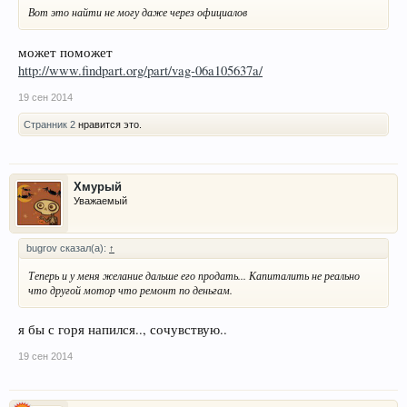
Вот это найти не могу даже через официалов
может поможет
http://www.findpart.org/part/vag-06a105637a/
19 сен 2014
Странник 2
нравится это.
Хмурый
Уважаемый
bugrov сказал(а):
↑
Теперь и у меня желание дальше его продать... Капиталить не реально
что другой мотор что ремонт по деньгам.
я бы с горя напился.., сочувствую..
19 сен 2014