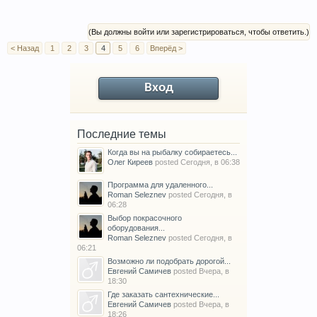
(Вы должны войти или зарегистрироваться, чтобы ответить.)
< Назад
1
2
3
4
5
6
Вперёд >
Вход
Последние темы
Когда вы на рыбалку собираетесь...
Олег Киреев
posted
Сегодня, в 06:38
Программа для удаленного...
Roman Seleznev
posted
Сегодня, в
06:28
Выбор покрасочного
оборудования...
Roman Seleznev
posted
Сегодня, в
06:21
Возможно ли подобрать дорогой...
Евгений Самичев
posted
Вчера, в
18:30
Где заказать сантехнические...
Евгений Самичев
posted
Вчера, в
18:26