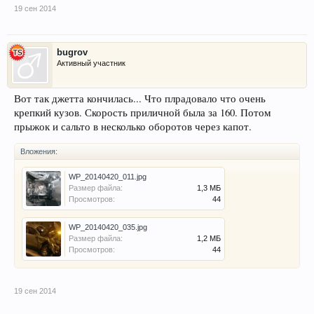
19 сен 2014
bugrov
Активный участник
Вот так джетта кончилась... Что плрадовало что очень
крепкий кузов. Скорость приличной была за 160. Потом
прыжок и сальто в несколько оборотов через капот.
Вложения:
WP_20140420_011.jpg
Размер файла:
1,3 МБ
Просмотров:
44
WP_20140420_035.jpg
Размер файла:
1,2 МБ
Просмотров:
44
19 сен 2014