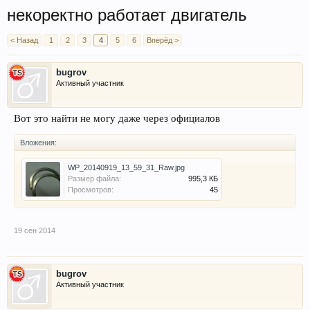
некоректно работает двигатель
< Назад
1
2
3
4
5
6
Вперёд >
bugrov
Активный участник
Вот это найти не могу даже через официалов
Вложения:
WP_20140919_13_59_31_Raw.jpg
Размер файла:
995,3 КБ
Просмотров:
45
19 сен 2014
bugrov
Активный участник