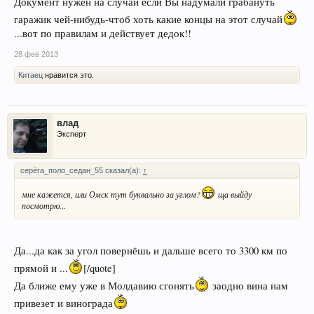
Документ нужен на случай если Вы надумали грабануть
гаражик чей-нибудь-чтоб хоть какие концы на этот случай
...вот по правилам и действует дедок!!
28 фев 2013
Китаец
нравится это.
влад
Эксперт
серёга_поло_седан_55 сказал(а):
↑
мне кажется, или Омск тут буквально за углом?
ща выйду
посмотрю...
Да...да как за угол повернёшь и дальше всего то 3300 км по
прямой и ...
[/quote]
Да ближе ему уже в Молдавию сгонять
заодно вина нам
привезет и винограда