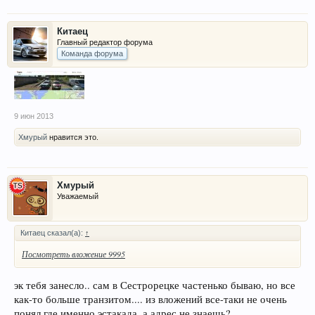
Китаец
Главный редактор форума
Команда форума
9 июн 2013
Хмурый
нравится это.
Хмурый
Уважаемый
Китаец сказал(а):
↑
Посмотреть вложение 9995
эк тебя занесло.. сам в Сестрорецке частенько бываю, но все
как-то больше транзитом.... из вложений все-таки не очень
понял где именно эстакада, а адрес не знаешь?