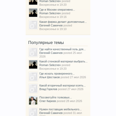
Roman Seleznev
posted
Воскресенье в 19:20
Где в Москве оперативно...
Roman Seleznev
posted
Воскресенье в 19:16
Какая фирма делает долговечные...
Евгений Самичев
posted
Воскресенье в 19:10
Популярные темы
Где найти качественный гель для...
Евгений Самичев
posted
25 июл
2026
Какой стеновой материал выбрать...
Roman Seleznev
posted
Воскресенье в 19:20
Где искать проверенного...
Илья Шестаков
posted
27 июл 2026
Какой вторичный материал взять...
Влад Горелов
posted
27 июл 2026
Посоветуйте толковых...
Олег Киреев
posted
28 июл 2026
Нужен поставщик мебельного...
Евгений Самичев
posted
31 июл