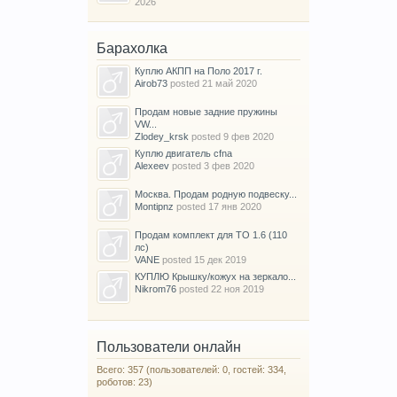
2026
Барахолка
Куплю АКПП на Поло 2017 г.
Airob73
posted
21 май 2020
Продам новые задние пружины
VW...
Zlodey_krsk
posted
9 фев 2020
Куплю двигатель cfna
Alexeev
posted
3 фев 2020
Москва. Продам родную подвеску...
Montipnz
posted
17 янв 2020
Продам комплект для ТО 1.6 (110
лс)
VANE
posted
15 дек 2019
КУПЛЮ Крышку/кожух на зеркало...
Nikrom76
posted
22 ноя 2019
Пользователи онлайн
Всего: 357 (пользователей: 0, гостей: 334,
роботов: 23)