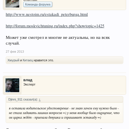
Команда форума
http://www.nestoim.ru/estakadi_peterburga.html
http://forum.moskvichtuning.ru/index.php?showtopic=1425
Может уже смотрел и многие не актуальны, но на всяк
случай.
27 фев 2013
Хмурый
и
Китаец
нравится это.
влад
Эксперт
Djinni_911 сказал(а):
↑
я оставила водительское удостоверение - не знаю зачем ему нужно было -
не стала задавать лишних вопросов =) у меня вообще было ощущение, что
он цирка ждёт - приехала девушка и спрашивает эстакаду =)