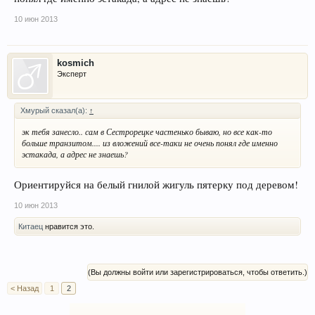
10 июн 2013
kosmich
Эксперт
Хмурый сказал(а):
↑
эк тебя занесло.. сам в Сестрорецке частенько бываю, но все как-то
больше транзитом.... из вложений все-таки не очень понял где именно
эстакада, а адрес не знаешь?
Ориентируйся на белый гнилой жигуль пятерку под деревом!
10 июн 2013
Китаец
нравится это.
(Вы должны войти или зарегистрироваться, чтобы ответить.)
< Назад
1
2