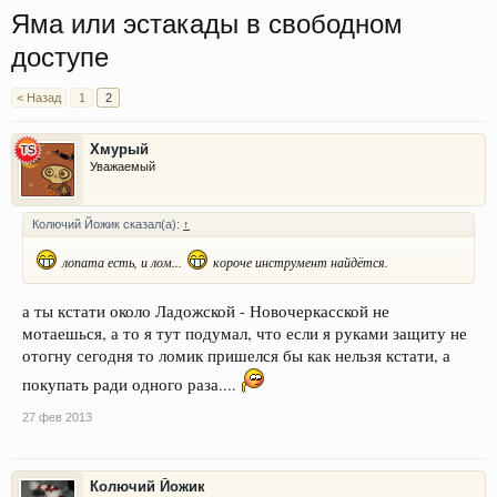
Яма или эстакады в свободном
доступе
< Назад
1
2
Хмурый
Уважаемый
Колючий Йожик сказал(а):
↑
лопата есть, и лом...
короче инструмент найдётся.
а ты кстати около Ладожской - Новочеркасской не
мотаешься, а то я тут подумал, что если я руками защиту не
отогну сегодня то ломик пришелся бы как нельзя кстати, а
покупать ради одного раза....
27 фев 2013
Колючий Йожик