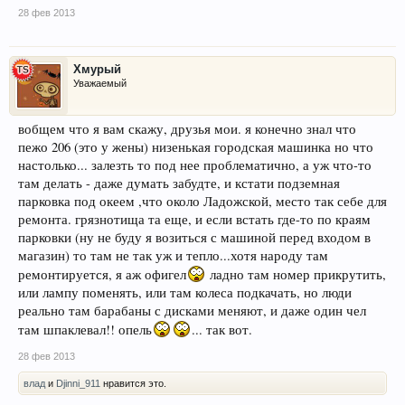
28 фев 2013
Хмурый
Уважаемый
вобщем что я вам скажу, друзья мои. я конечно знал что
пежо 206 (это у жены) низенькая городская машинка но что
настолько... залезть то под нее проблематично, а уж что-то
там делать - даже думать забудте, и кстати подземная
парковка под океем ,что около Ладожской, место так себе для
ремонта. грязнотища та еще, и если встать где-то по краям
парковки (ну не буду я возиться с машиной перед входом в
магазин) то там не так уж и тепло...хотя народу там
ремонтируется, я аж офигел
ладно там номер прикрутить,
или лампу поменять, или там колеса подкачать, но люди
реально там барабаны с дисками меняют, и даже один чел
там шпаклевал!! опель
... так вот.
28 фев 2013
влад
и
Djinni_911
нравится это.