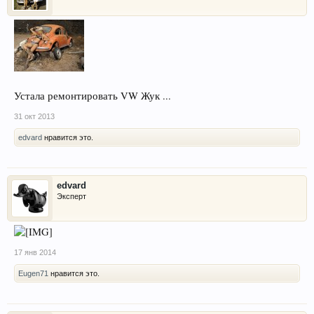
Устала ремонтировать VW Жук ...
31 окт 2013
edvard
нравится это.
edvard
Эксперт
17 янв 2014
Eugen71
нравится это.