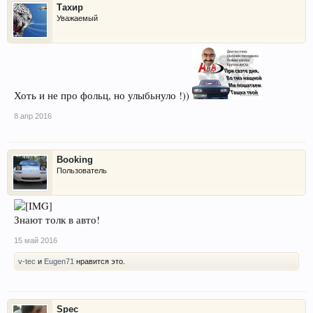
Тахир
Уважаемый
Хоть и не про фольц, но улыбьнуло !))
8 апр 2016
Booking
Пользователь
Знают толк в авто!
15 май 2016
v-tec
и
Eugen71
нравится это.
Spec