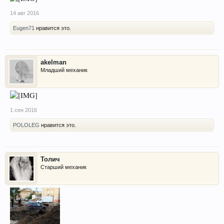
14 авг 2016
Eugen71
нравится это.
akelman
Младший механик
1 сен 2016
POLOLEG
нравится это.
Толич
Старший механик