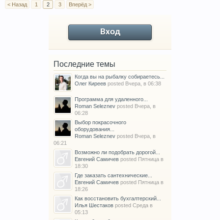
< Назад
1
2
3
Вперёд >
Вход
Последние темы
Когда вы на рыбалку собираетесь...
Олег Киреев
posted
Вчера, в 06:38
Программа для удаленного...
Roman Seleznev
posted
Вчера, в
06:28
Выбор покрасочного
оборудования...
Roman Seleznev
posted
Вчера, в
06:21
Возможно ли подобрать дорогой...
Евгений Самичев
posted
Пятница в
18:30
Где заказать сантехнические...
Евгений Самичев
posted
Пятница в
18:26
Как восстановить бухгалтерский...
Илья Шестаков
posted
Среда в
05:13