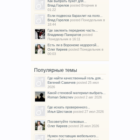
Как выбрать букет для...
Влад Горелов
posted
Вторник в
01:22
Если подвеска барахлит на поло...
Влад Горелов
posted
Понедельник в
18:44
Где заклеить переднюю часть...
Владимир Панкратов
posted
Понедельник в 16:11
Есть ли в Воронеже недорогой...
Олег Киреев
posted
Понедельник в
00:03
Популярные темы
Где найти качественный гель для...
Евгений Самичев
posted
25 июл
2026
Какой стеновой материал выбрать...
Roman Seleznev
posted
2 авг 2026
Где искать проверенного...
Илья Шестаков
posted
27 июл 2026
Посоветуйте толковых...
Олег Киреев
posted
28 июл 2026
Нужен поставщик мебельного...