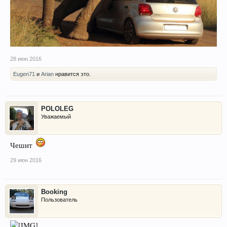
28 июн 2016
Eugen71
и
Arian
нравится это.
POLOLEG
Уважаемый
Чешит
29 июн 2016
Booking
Пользователь