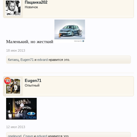
Пацанка202
Новичок
Маленький, но жесткий
18 июн 2013
Китаец
,
Eugen71
и
edvard
нравится это.
Eugen71
Опытный
12 июл 2013
opelevod
,
Cnayp
и
edvard
нравится это.