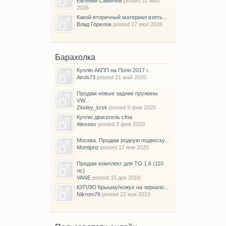
Евгений Самичев
posted
31 июл
2026
Какой вторичный материал взять...
Влад Горелов
posted
27 июл 2026
Барахолка
Куплю АКПП на Поло 2017 г.
Airob73
posted
21 май 2020
Продам новые задние пружины
VW...
Zlodey_krsk
posted
9 фев 2020
Куплю двигатель cfna
Alexeev
posted
3 фев 2020
Москва. Продам родную подвеску...
Montipnz
posted
17 янв 2020
Продам комплект для ТО 1.6 (110
лс)
VANE
posted
15 дек 2019
КУПЛЮ Крышку/кожух на зеркало...
Nikrom76
posted
22 ноя 2019