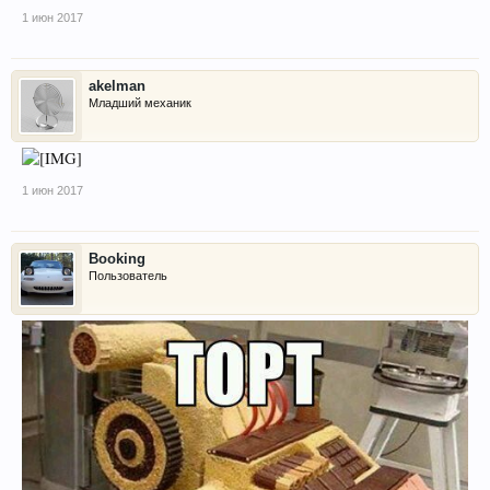
1 июн 2017
akelman
Младший механик
1 июн 2017
Booking
Пользователь