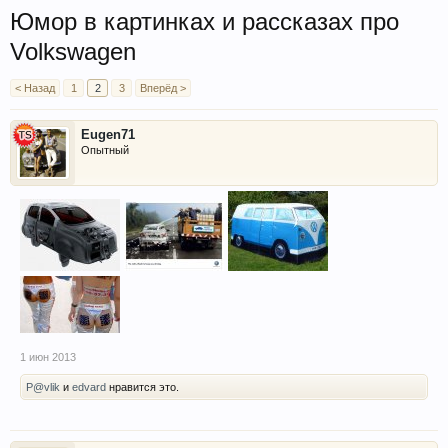
Юмор в картинках и рассказах про
Volkswagen
< Назад
1
2
3
Вперёд >
Eugen71
Опытный
1 июн 2013
P@vlik
и
edvard
нравится это.