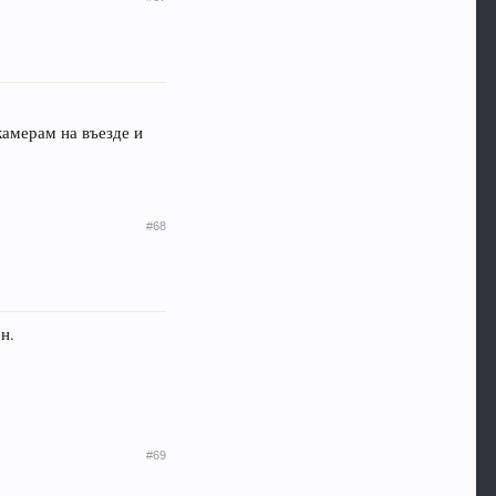
камерам на въезде и
#68
н.
#69