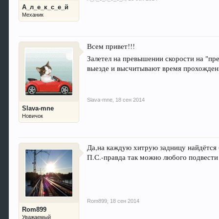
А_л_е_к_с_е_й
Механик
Всем привет!!!
Залетел на превышении скорости на "пр
выезде и высчитывают время прохождени
Slava-mne
,
18 сен 2014
Slava-mne
Новичок
Да,на каждую хитрую задницу найдётся б
П.С.-правда так можно любого подвести
Rom899
,
18 сен 2014
Rom899
Уважаемый