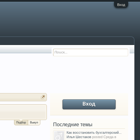
Вход
Вход
За сколько можно продать Ваш VW P
Подбор
Выкуп
Последние темы
Как восстановить бухгалтерский...
Илья Шестаков
posted
Среда в