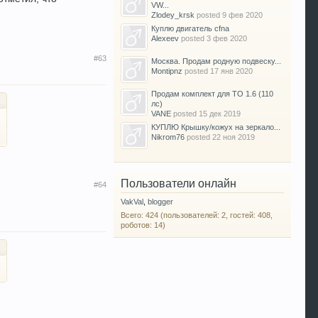
VW...
Zlodey_krsk
posted
9 фев 2020
Куплю двигатель cfna
Alexeev
posted
3 фев 2020
#63
Москва. Продам родную подвеску...
Montipnz
posted
17 янв 2020
Продам комплект для ТО 1.6 (110
лс)
VANE
posted
15 дек 2019
КУПЛЮ Крышку/кожух на зеркало...
Nikrom76
posted
22 ноя 2019
Пользователи онлайн
#64
VakVal
,
blogger
Всего: 424 (пользователей: 2, гостей: 408,
роботов: 14)