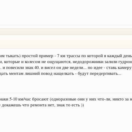
этим тыкать) простой пример - 7 км трассы по которой я каждый день
и, которые и колесом не ощущаются, недодорожники залили гудрон
и повесили знак 40. и висел он две недели... по идее - ставь камер
 дать ментам лишний повод нащелкать - будут передергивать...
знаки 5-10 км/час бросают (одноразовые они у них что-ли, никто за 
 докажешь что ремонта нет, знак то есть ))