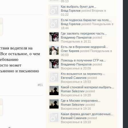
05:13
Как выбрать букет для...
Влад Горелов
posted
Вторник в
01:22
Если подвеска барахлит на поло...
Влад Горелов
posted
Понедельник в
18:44
Где заклеить переднюю часть...
Владимир Панкратов
posted
Понедельник в 16:11
ствия водителя на
Есть ли в Воронеже недорогой...
Олег Киреев
posted
Понедельник в
Все остальное, о чем
00:03
требованию
Помощь в получении СГР на...
росто может
Владимир Панкратов
posted
Воскресенье в 20:09
исьменно и письменно
Кто возьмется за перемотку...
Евгений Самичев
posted
Воскресенье в 19:53
#61
Какой стеновой материал выбрать...
Roman Seleznev
posted
Воскресенье в 19:20
Где в Москве оперативно...
Roman Seleznev
posted
Воскресенье в 19:16
Какая фирма делает долговечные...
Евгений Самичев
posted
Воскресенье в 19:10