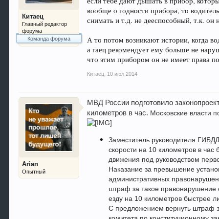
если тебе дают дышать в прибор, котор
вообще о годности прибора, то водитель
Китаец
снимать и т.д. не дееспособный, т.к. он
Главный редактор
форума
А то потом возникают истории, когда во
Команда форума
а гаец рекомендует ему больше не наруш
что этим прибором он не имеет права по
Китаец
,
10 июл 2014
МВД России подготовило законопроект
километров в час.
Московские власти п
Заместитель руководителя ГИБДД
скорости на 10 километров в час
движения под руководством перв
Arian
Наказание за превышение установ
Опытный
административных правонарушени
штраф за такое правонарушение 
езду на 10 километров быстрее л
С предложением вернуть штраф з
комитета по конституционному за