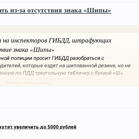
ть из-за отсутствия знака «Шипы»
 на инспекторов ГИБДД, штрафующих
твие знака «Шипы»
ной полиции просит ГИБДД разобраться с
ителей, которые ездят на шипованной резине, но не
енную по ПДД треугольную табличку с буквой «Ш».
вил начальнику ГИБДД РФ Виктору Нилову зампред
Нажмите, чтобы раскрыть...
ВД по Москве Виктор Травин.
ющие шипованные шины, обязаны информировать об
жения с помощью треугольной таблички с буквой «Ш»,
екло. Данное требование прописано в приложении к ПДД
ения по допуску транспортных средств к
хотят увеличить до 5000 рублей
рафуют водителей за езду без «треугольника» на 500