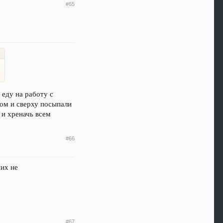
#65
 еду на работу с
ом и сверху посыпали
у и хреначь всем
#66
них не
#67