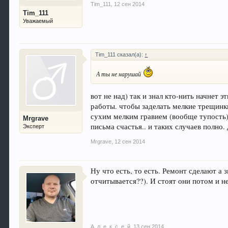
Tim_111
,
12 сен 2014
Tim_111
Уважаемый
Tim_111 сказал(а):
↑
А ты не нарушай
вот не над) так и знал кто-нить начнет 
работы. чтобы заделать мелкие трещинк
сухим мелким гравием (вообще тупость). 
Mrgrave
письма счастья.. и таких случаев полно.
Эксперт
Mrgrave
,
12 сен 2014
Ну что есть, то есть. Ремонт сделают а 
отчитывается??). И стоят они потом и не
А_л_е_к_с_е_й
,
13 сен 2014