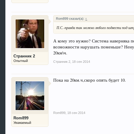
Rom899 сказал(а):
↑
П.С.-правда так можно любого подвести под шт
А кому это нужно? Система наверняка п
возможности нарушать поменьше? Ненуж
20км\ч.
Странник 2
Опытный
Странник 2
,
18 сен 2014
Пока на 20км.ч,скоро опять будет 10.
Rom899
,
18 сен 2014
Rom899
Уважаемый