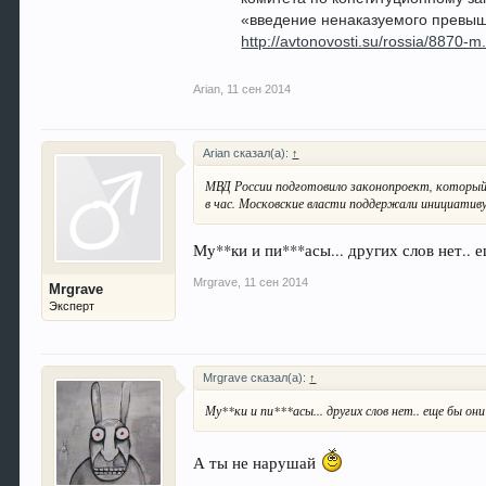
«введение ненаказуемого превыше
http://avtonovosti.su/rossia/8870-m
Arian
,
11 сен 2014
Arian сказал(а):
↑
МВД России подготовило законопроект, который 
в час. Московские власти поддержали инициатив
Му**ки и пи***асы... других слов нет..
Mrgrave
,
11 сен 2014
Mrgrave
Эксперт
Mrgrave сказал(а):
↑
Му**ки и пи***асы... других слов нет.. еще бы он
А ты не нарушай