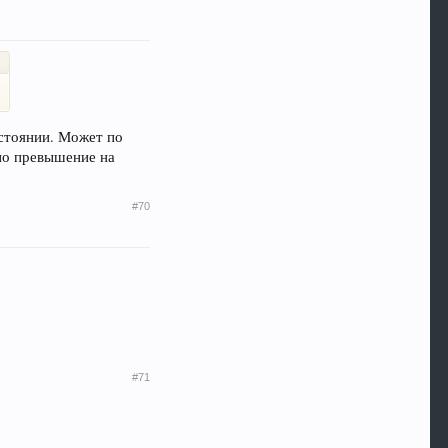
остоянии. Может по
но превышение на
#70
#71