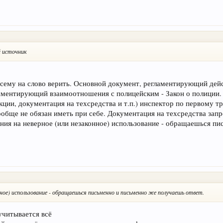
й источник
 всему на слово верить. Основной документ, регламентирующий дей
аментирующий взаимоотношения с полицейским - Закон о полиции. 
кции, документация на техсредства и т.п.) инспектор по первому 
ообще не обязан иметь при себе. Документация на техсредства зап
ения на неверное (или незаконное) использование - обращаешься п
нное) использование - обращаешься письменно и письменно же получаешь ответ.
учитывается всё