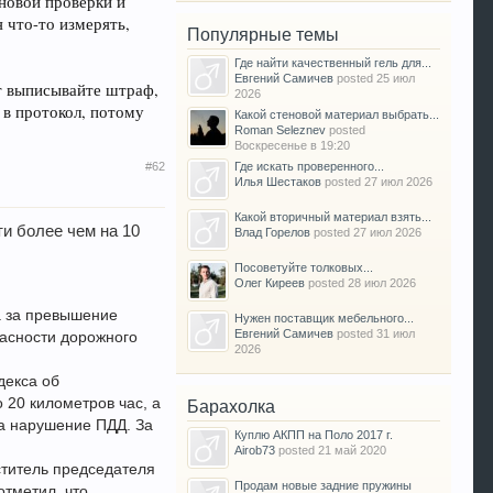
новой проверки и
я что-то измерять,
Популярные темы
Где найти качественный гель для...
Евгений Самичев
posted
25 июл
ит выписывайте штраф,
2026
 в протокол, потому
Какой стеновой материал выбрать...
Roman Seleznev
posted
Воскресенье в 19:20
Где искать проверенного...
#62
Илья Шестаков
posted
27 июл 2026
Какой вторичный материал взять...
и более чем на 10
Влад Горелов
posted
27 июл 2026
Посоветуйте толковых...
Олег Киреев
posted
28 июл 2026
а за превышение
Нужен поставщик мебельного...
Евгений Самичев
posted
31 июл
пасности дорожного
2026
декса об
20 километров час, а
Барахолка
за нарушение ПДД. За
Куплю АКПП на Поло 2017 г.
Airob73
posted
21 май 2020
ститель председателя
Продам новые задние пружины
отметил, что