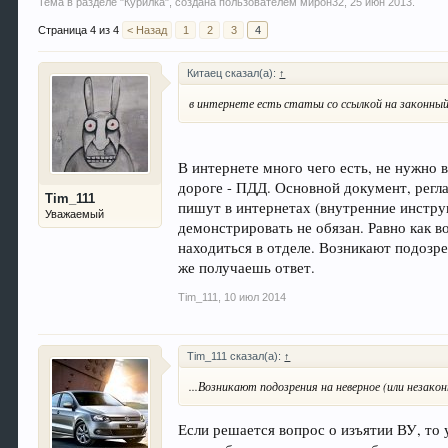
Тема в разделе "
Курилка
", создана пользователем
мирон32
,
25 июн 2013
.
Страница 4 из 4
< Назад
1
2
3
4
Китаец сказал(а):
↑
в интернете есть статьи со ссылкой на законны
В интернете много чего есть, не нужно
дороге - ПДД. Основной документ, регл
Tim_111
пишут в интернетах (внутренние инстру
Уважаемый
демонстрировать не обязан. Равно как в
находиться в отделе. Возникают подозр
же получаешь ответ.
Tim_111
,
10 июл 2014
Tim_111 сказал(а):
↑
...Возникают подозрения на неверное (или незако
Если решается вопрос о изъятии ВУ, то 