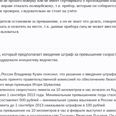
ый не прошёл поверку или не имеет сертификата о прохождении пла
 вправе отказать полицейскому, т.к. прибор, которым он собираетс
 не проверен, следовательно не стоит на учёте
дителя остановили за превышение, а он не знает что делать, говор
ать и оплатить на месте, т.к. данные прибора гаец не может ввести
льзоваться.
, который предполагает введение штраф за превышение скорост
оддержали инициативу ведомства.
 России Владимир Кузин пояснил, что решение о введении штраф
 было принято правительственной комиссией по обеспечению безо
ого вице-премьера Игоря Шувалова.
ленного скоростного лимита на 10 километров в час исчезло из Ко
ях 1 сентября 2013 года. Минимальным превышением тогда стало 
составляет 500 рублей – минимальная сумма взыскания в России 
имита до 1 сентября 2013 наказывали штрафом в 100 рублей.
а превышение на 10 километров в час в феврале выступил и заме
конодательству и госстроительству Госдумы Вячеслав Лысаков. Он 