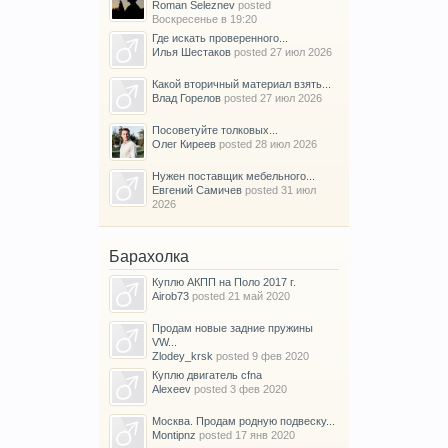
Roman Seleznev
posted
Воскресенье в 19:20
Где искать проверенного...
Илья Шестаков
posted
27 июл 2026
Какой вторичный материал взять...
Влад Горелов
posted
27 июл 2026
Посоветуйте толковых...
Олег Киреев
posted
28 июл 2026
Нужен поставщик мебельного...
Евгений Самичев
posted
31 июл
2026
Барахолка
Куплю АКПП на Поло 2017 г.
Airob73
posted
21 май 2020
Продам новые задние пружины
VW...
Zlodey_krsk
posted
9 фев 2020
Куплю двигатель cfna
Alexeev
posted
3 фев 2020
Москва. Продам родную подвеску...
Montipnz
posted
17 янв 2020