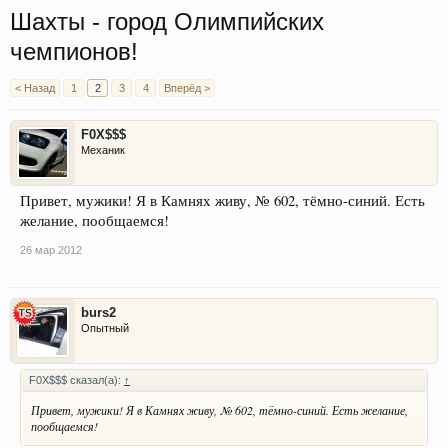
Шахты - город Олимпийских
чемпионов!
< Назад
1
2
3
4
Вперёд >
F0X$$$
Механик
Привет, мужики! Я в Камнях живу, № 602, тёмно-синий. Есть
желание, пообщаемся!
26 мар 2012
burs2
Опытный
F0X$$$ сказал(а):
↑
Привет, мужики! Я в Камнях живу, № 602, тёмно-синий. Есть желание,
пообщаемся!