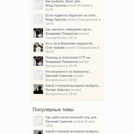
Как выбрать букет для...
Влад Горелов
posted
Вторник в
01:22
Если подвеска барахлит на поло...
Влад Горелов
posted
Понедельник в
18:44
Где заклеить переднюю часть...
Владимир Панкратов
posted
Понедельник в 16:11
Есть ли в Воронеже недорогой...
Олег Киреев
posted
Понедельник в
00:03
Помощь в получении СГР на...
Владимир Панкратов
posted
Воскресенье в 20:09
Кто возьмется за перемотку...
Евгений Самичев
posted
Воскресенье в 19:53
Какой стеновой материал выбрать...
Roman Seleznev
posted
Воскресенье в 19:20
Популярные темы
Где найти качественный гель для...
Евгений Самичев
posted
25 июл
2026
Какой стеновой материал выбрать...