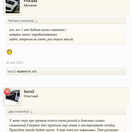
F0X$$$
Механик
Китаец сказал(а):
↑
мм, все 5 лет будешь каско платить?
наверно много зарабатываешь)
ладно, вопросов не имею, раз такие мысли
11 апр 2012
burs2
нравится это.
burs2
Опытный
дед сказал(а):
↑
У меня стук при провале колеса очень резкий и довольно сильно
слышымый.Говорят что пружина еще новая и отстреливает стойку.
Просядет тогда будет мягче. А так пока все нормально. Уже разменял