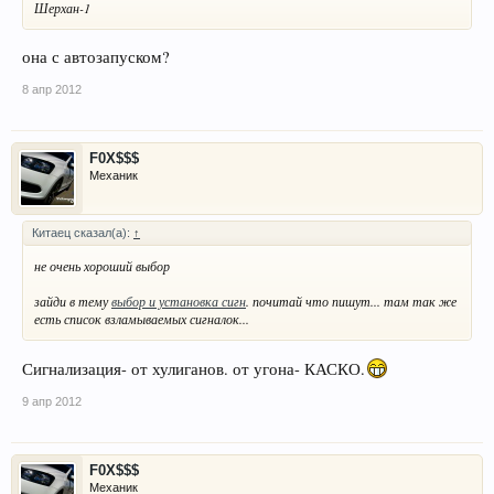
Шерхан-1
она с автозапуском?
8 апр 2012
F0X$$$
Механик
Китаец сказал(а):
↑
не очень хороший выбор
зайди в тему
выбор и установка сигн
. почитай что пишут... там так же
есть список взламываемых сигналок...
Сигнализация- от хулиганов. от угона- КАСКО.
9 апр 2012
F0X$$$
Механик