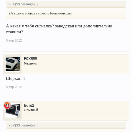
F0X$$$ сказал(а):
↑
Из салона забрал с сигой и брызговиками.
А какая у тебя сигналка? заводская или дополнительно
ставили?
8 апр 2012
F0X$$$
Механик
Шерхан-1
8 апр 2012
burs2
Опытный
F0X$$$ сказал(а):
↑