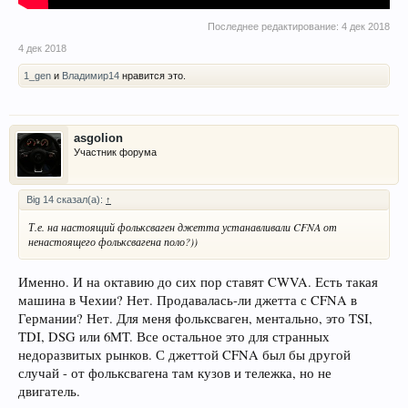
Последнее редактирование:
4 дек 2018
4 дек 2018
1_gen
и
Владимир14
нравится это.
asgolion
Участник форума
Big 14 сказал(а):
↑
Т.е. на настоящий фольксваген джетта устанавливали CFNA от
ненастоящего фольксвагена поло?))
Именно. И на октавию до сих пор ставят CWVA. Есть такая
машина в Чехии? Нет. Продавалась-ли джетта с CFNA в
Германии? Нет. Для меня фольксваген, ментально, это TSI,
TDI, DSG или 6MT. Все остальное это для странных
недоразвитых рынков. С джеттой CFNA был бы другой
случай - от фольксвагена там кузов и тележка, но не
двигатель.