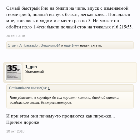
Самый быстрый Рио на 6мкпп на чипе, впуск с изменяемой
геометрией, полный выпуск безкат, легкая ковка. Попадался
мне, гонялись и ходом и с места раз по 5. Не может он
обойти поло 1.4тси 6мкпп полный сток на тяжелых r16 215/55.
30 сен 2018
1_gen
,
Ambassador
,
Владимир14
и
ещё 1-му
нравится это.
1_gen
Уважаемый
Cmfkamikaze сказал(а):
↑
Что удивляет, в корейцах до сих пор нет: ксенона, диодной оптики,
раздельного света, быстрых моторов.
И при этом они почему-то продаются как пирожки...
Причём дороже
10 окт 2018