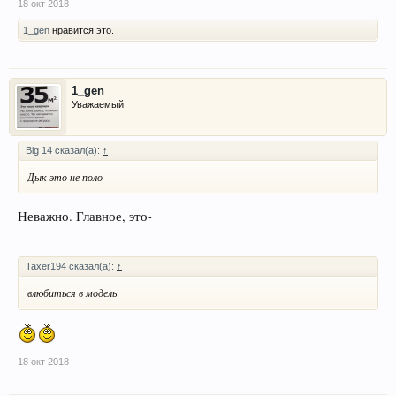
18 окт 2018
1_gen
нравится это.
1_gen
Уважаемый
Big 14 сказал(а):
↑
Дык это не поло
Неважно. Главное, это-
Taxer194 сказал(а):
↑
влюбиться в модель
18 окт 2018