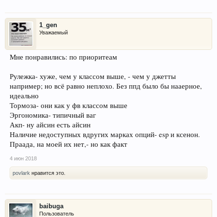
1_gen
Уважаемый
Мне понравились: по приоритеам
Рулежка- хуже, чем у классом выше, - чем у джетты
например; но всё равно неплохо. Без ппд было бы нааерное,
идеально
Тормоза- они как у фв классом выше
Эргономика- типичный ваг
Акп- ну айсин есть айсин
Наличие недоступных вдругих марках опций- esp и ксенон.
Праада, на моей их нет,- но как факт
4 июн 2018
povlark
нравится это.
baibuga
Пользователь