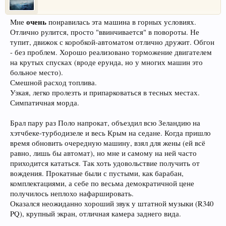
очень
Мне
понравилась эта машина в горных условиях.
Отлично рулится, просто "ввинчивается" в повороты. Не
тупит, движок с коробкой-автоматом отлично дружит. Обгон
- без проблем. Хорошо реализовано торможение двигателем
на крутых спусках (вроде ерунда, но у многих машин это
больное место).
Смешной расход топлива.
Узкая, легко пролезть и припарковаться в тесных местах.
Симпатичная морда.
Брал пару раз Поло напрокат, объездил всю Зеландию на
хэтчбеке-турбодизеле и весь Крым на седане. Когда пришло
время обновить очередную машину, взял для жены (ей всё
равно, лишь бы автомат), но мне и самому на ней часто
приходится кататься. Так хоть удовольствие получить от
вождения. Прокатные были с пустыми, как барабан,
комплектациями, а себе по весьма демократичной цене
получилось неплохо нафаршировать.
Оказался неожиданно хороший звук у штатной музыки (R340
PQ), крупный экран, отличная камера заднего вида.