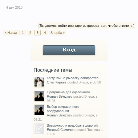
4 дек 2018
(Вы должны войти или зарегистрироваться, чтобы ответить.)
< Назад
1
2
3
4
Вперёд >
Вход
Последние темы
Когда вы на рыбалку собираетесь...
Олег Киреев
posted
Вчера, в 06:38
Программа для удаленного...
Roman Seleznev
posted
Вчера, в
06:28
Выбор покрасочного
оборудования...
Roman Seleznev
posted
Вчера, в
06:21
Возможно ли подобрать дорогой...
Евгений Самичев
posted
Пятница в
18:30