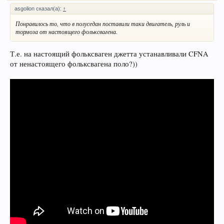
asgolion сказал(а):
↑
Понравилось то, что в полуседан поставили таки двигатель, руль и
тормоза от настоящего фольксвагена.
Т.е. на настоящий фольксваген джетта устанавливали CFNA
от ненастоящего фольксвагена поло?))