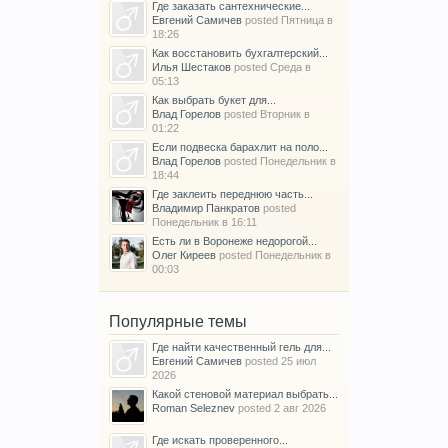
Где заказать сантехнические...
Евгений Самичев
posted
Пятница в
18:26
Как восстановить бухгалтерский...
Илья Шестаков
posted
Среда в
05:13
Как выбрать букет для...
Влад Горелов
posted
Вторник в
01:22
Если подвеска барахлит на поло...
Влад Горелов
posted
Понедельник в
18:44
Где заклеить переднюю часть...
Владимир Панкратов
posted
Понедельник в 16:11
Есть ли в Воронеже недорогой...
Олег Киреев
posted
Понедельник в
00:03
Популярные темы
Где найти качественный гель для...
Евгений Самичев
posted
25 июл
2026
Какой стеновой материал выбрать...
Roman Seleznev
posted
2 авг 2026
Где искать проверенного...