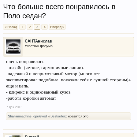
Что больше всего понравилось в
Поло седан?
< Назад
1
2
3
4
Вперёд >
САНТАнислав
Участник форума
очень понравилось:
- дизайн (четкие, гармоничные линии).
-надежный и неприхотливый мотор (много лет
эксплуатировал подобные, показали себя с лучшей стороны)+
еще и цепь.
- клиренс и оцинкованный кузов
-работа коробки автомат
7 дек 2013
Shaitanmachine
,
opelevod
и
Bestsellerz
нравится это.