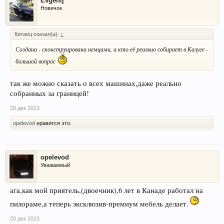
Evgenij
Новичок
Китаец сказал(а):
↑
Создана - сконструирована немцами, а кто её реально собирает в Калуге -
большой вопрос
так же можно сказать о всех машинах,даже реально
собранных за границей!
20 дек 2013
opelevod
нравится это.
opelevod
Уважаемый
ага,как мой приятель,(двоечник),6 лет в Канаде работал на
пилораме,а теперь эксклюзив-премиум мебель делает.
20 дек 2013