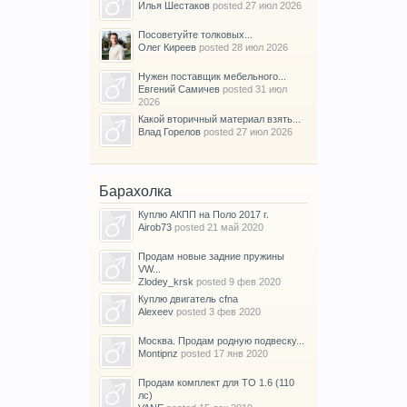
Илья Шестаков
posted
27 июл 2026
Посоветуйте толковых...
Олег Киреев
posted
28 июл 2026
Нужен поставщик мебельного...
Евгений Самичев
posted
31 июл
2026
Какой вторичный материал взять...
Влад Горелов
posted
27 июл 2026
Барахолка
Куплю АКПП на Поло 2017 г.
Airob73
posted
21 май 2020
Продам новые задние пружины
VW...
Zlodey_krsk
posted
9 фев 2020
Куплю двигатель cfna
Alexeev
posted
3 фев 2020
Москва. Продам родную подвеску...
Montipnz
posted
17 янв 2020
Продам комплект для ТО 1.6 (110
лс)