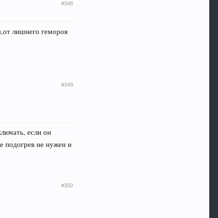
#348
я,от лишнего гемороя
#349
ключать, если он
е подогрев не нужен и
#350