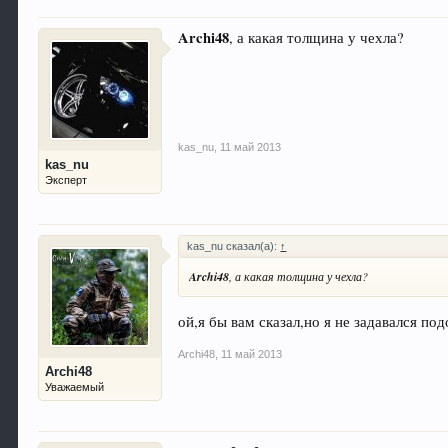
Archi48
, а какая толщина у чехла?
kas_nu
,
11 май 2013
kas_nu
Эксперт
kas_nu сказал(а):
↑
Archi48
, а какая толщина у чехла?
ой,я бы вам сказал,но я не задавался п
Archi48
,
11 май 2013
Archi48
Уважаемый