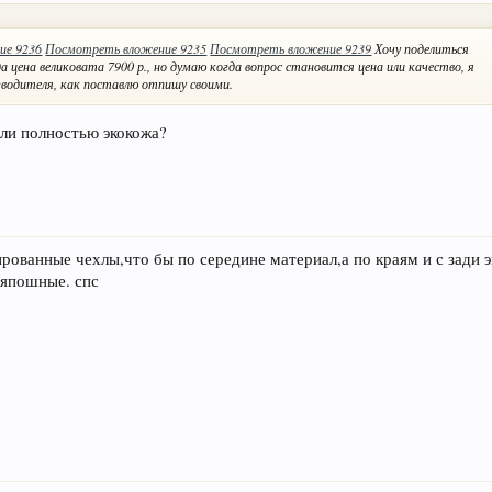
ие 9236
Посмотреть вложение 9235
Посмотреть вложение 9239
Хочу поделиться
а цена великовата 7900 р., но думаю когда вопрос становится цена или качество, я
зводителя, как поставлю отпишу своими.
ли полностью экокожа?
рованные чехлы,что бы по середине материал,а по краям и с зади э
ряпошные. спс