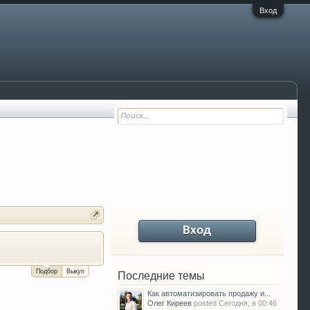
Вход
Вход
За сколько можно продать Ваш VW P
Подбор
Выкуп
Последние темы
Как автоматизировать продажу и...
Олег Киреев
posted
Сегодня, в 00:46