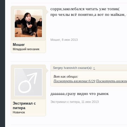
сорри,заколебался читать уже топик(
про чехлы всё понятно,а вот по майкам,
Мошег
,
8 июн 2013
Мошег
Младший механик
Sergey Ivanovich сказал(а):
↑
Вот как обещал:
Посмотреть вложение 6129
Посмотреть вложен
даааааа,сразу видно что рынок
Экстримал с питера
,
11 июн 2013
Экстримал с
питера
Новичок