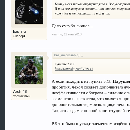
Блин,у меня такое ощущение,что я Вас уговарива
Я так же могу вам сказать,что эти же нагрева
кожу+её плотность.........и тд. и тп.
Дело сугубо личное...
kas_nu
kas_nu
,
11 май 2013
Эксперт
kas_nu сказал(а):
↑
пункты 2 и 3
http://romasky.ru/62/10443
Нарушен
А если исходить из пункта 3.(3.
пробития, чехол создает дополнительну
Archi48
неэффективности обогрева – сидение сли
Уважаемый
элементов нагревателя, что является пр
дополнительная термоизоляция,и,чем то
Так,что людям с полной конституцией т
P.S это была шутка,с элементом издёвк