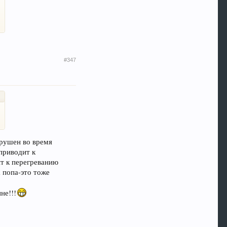
#347
зрушен во время
приводит к
ит к перегреванию
а попа-это тоже
не!!!