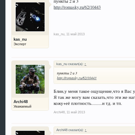
пункты 2 и 3
http://romasky.ru/62/10443
kas_nu
,
11 май 2013
kas_nu
Эксперт
kas_nu сказал(а):
↑
пункты 2 и 3
http://romasky.ru/62/10443
Блин,у меня такое ощущение,что я Вас у
Я так же могу вам сказать,что эти же 
Archi48
кожу+её плотность.........и тд. и тп.
Уважаемый
Archi48
,
11 май 2013
Archi48 сказал(а):
↑