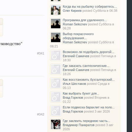
Когда вы на рыбалку собираетесь...
Олег Киреев
posted
Суббота в 06:38
Программа для удаленного...
Roman Seleznev
posted
Суббота в
06:28
Выбор покрасочного
оборудования...
Roman Seleznev
posted
Суббота в
уководство"
06:21
Возможно ли подобрать дорогой...
#341
Евгений Самичев
posted
Пятница в
18:30
Где заказать сантехнические...
Евгений Самичев
posted
Пятница в
18:26
Как восстановить бухгалтерский...
Илья Шестаков
posted
Среда в
05:13
Как выбрать букет для...
Влад Горелов
posted
Вторник в
01:22
Если подвеска барахлит на поло...
Влад Горелов
posted
3 авг 2026
#342
Где заклеить переднюю часть...
Владимир Панкратов
posted
3 авг
2026