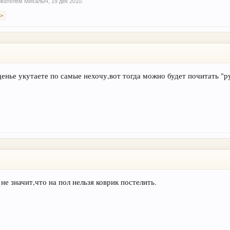
зователем
Михалыч
,
19 дек 2010
.
 >
денье укутаете по самые нехочу,вот тогда можно будет почитать "р
 не значит,что на пол нельзя коврик постелить.