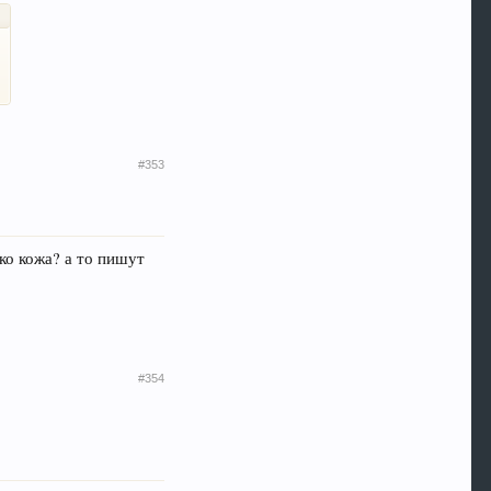
#353
ко кожа? а то пишут
#354