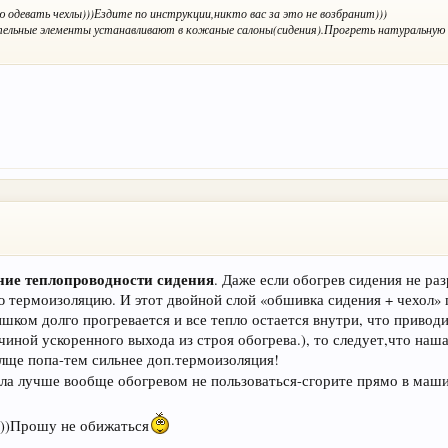
ю одевать чехлы)))Ездите по инструкции,никто вас за это не возбранит)))
тельные элементы устанавливают в кожаные салоны(сидения).Прогреть натуральную
ие теплопроводности сидения
. Даже если обогрев сидения не ра
ю термоизоляцию. И этот двойной слой «обшивка сидения + чехол» 
шком долго прогревается и все тепло остается внутри, что привод
ичиной ускоренного выхода из строя обогрева.), то следует,что наш
лще попа-тем сильнее доп.термоизоляция!
ела лучше вообще обогревом не пользоваться-сгорите прямо в маши
и)))Прошу не обижаться