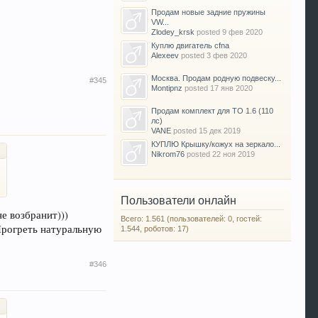
Продам новые задние пружины
VW...
Zlodey_krsk
posted
9 фев 2020
Куплю двигатель cfna
Alexeev
posted
3 фев 2020
Москва. Продам родную подвеску...
#345
Montipnz
posted
17 янв 2020
Продам комплект для ТО 1.6 (110
лс)
VANE
posted
15 дек 2019
КУПЛЮ Крышку/кожух на зеркало...
Nikrom76
posted
22 ноя 2019
Пользователи онлайн
е возбранит)))
Всего: 1.561 (пользователей: 0, гостей:
.Прогреть натуральную
1.544, роботов: 17)
#346