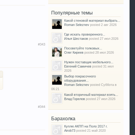
Популярные темы
Какой стеновой материал выбрать...
Roman Seleznev
posted
2 авг 2026
Где искать проверенного...
Илья Шестаков
posted
27 июл 2026
#343
Посоветуйте толковых...
Олег Киреев
posted
28 июл 2026
Нужен поставщик мебельного...
Евгений Самичев
posted
31 июл
2026
Выбор покрасочного
оборудования...
Roman Seleznev
posted
Суббота в
06:21
Какой вторичный материал взять...
Влад Горелов
posted
27 июл 2026
#344
Барахолка
Куплю АКПП на Поло 2017 г.
Airob73
posted
21 май 2020