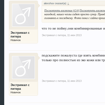
alexshuv сказал(а):
↑
Посмотреть вложение 9238
Посмотреть вложен
находкой, нашел чехлы сидят просто супер. Правд
склоняюсь к последнему. Фото пока с сайта прои
что то не пойму,они комбинированные и
Экстримал с
Экстримал с питера
,
11 июн 2013
питера
Новичок
подскажите пожалуста где взять комбини
только про полностью из эко кожи или т
Экстримал с питера
,
11 июн 2013
Экстримал с
питера
Новичок