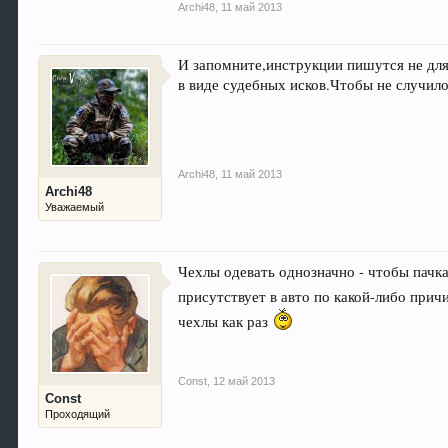
Archi48
,
11 май 2013
И запомните,инструкции пишутся не для 
в виде судебных исков.Чтобы не случило
Archi48
,
11 май 2013
Archi48
Уважаемый
Чехлы одевать однозначно - чтобы пачка
присутствует в авто по какой-либо прич
чехлы как раз
Const
,
12 май 2013
Const
Проходящий