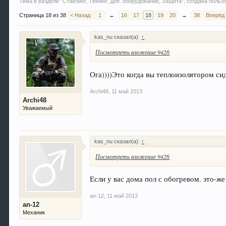
Тема в разделе "
Стайлинг, Тюнинг, Доп. оборудование, Защита
", создана поль
Страница 18 из 38
< Назад
1
←
16
17
18
19
20
→
38
Вперёд
kas_nu сказал(а):
↑
Посмотреть вложение 9426
Ога))))Это когда вы теплоизолятором си
Archi48
,
11 май 2013
Archi48
Уважаемый
kas_nu сказал(а):
↑
Посмотреть вложение 9426
Если у вас дома пол с обогревом. это-же
an-12
,
11 май 2013
an-12
Механик