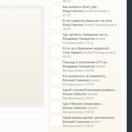
05:13
Как выбрать букет для...
Влад Горелов
posted
Вторник в
01:22
Если подвеска барахлит на поло...
Влад Горелов
posted
Понедельник в
18:44
Где заклеить переднюю часть...
Владимир Панкратов
posted
Понедельник в 16:11
Есть ли в Воронеже недорогой...
Олег Киреев
posted
Понедельник в
00:03
Помощь в получении СГР на...
Владимир Панкратов
posted
Воскресенье в 20:09
Кто возьмется за перемотку...
Евгений Самичев
posted
Воскресенье в 19:53
Какой стеновой материал выбрать...
Roman Seleznev
posted
Воскресенье в 19:20
Где в Москве оперативно...
Roman Seleznev
posted
Воскресенье в 19:16
Какая фирма делает долговечные...
Евгений Самичев
posted
Воскресенье в 19:10