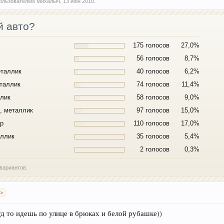
 пользователем
Михалыч
,
13 июн 2010
.
й авто?
175 голосов
27,0%
56 голосов
8,7%
еталлик
40 голосов
6,2%
еталлик
74 голосов
11,4%
ллик
58 голосов
9,0%
", металлик
97 голосов
15,0%
тр
110 голосов
17,0%
аллик
35 голосов
5,4%
2 голосов
0,3%
вариантов.
 >
д то идешь по улице в брюках и белой рубашке))