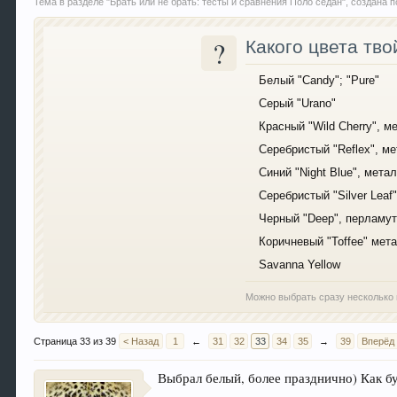
Тема в разделе "
Брать или не брать: тесты и сравнения Поло седан
", создана
?
Какого цвета тво
Белый "Candy"; "Pure"
Серый "Urano"
Красный "Wild Cherry", м
Серебристый "Reflex", м
Синий "Night Blue", мета
Серебристый "Silver Leaf
Черный "Deep", перламу
Коричневый "Toffee" мет
Savanna Yellow
Можно выбрать сразу несколько 
Страница 33 из 39
< Назад
1
←
31
32
33
34
35
→
39
Вперёд
Выбрал белый, более празднично) Как бу