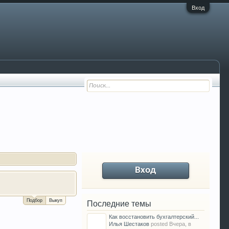
Вход
Вход
За сколько можно продать Ваш VW P
Подбор
Выкуп
Последние темы
Как восстановить бухгалтерский...
Илья Шестаков
posted
Вчера, в