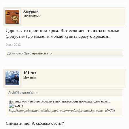
Хмурый
Уважаемый
Дороговато просто за хром. Вот если менять из-за поломки
(допустим) до может и можно купить сразу с хромом..
9 окт 2013
Джамиля
и
Spec
нравится это.
161 rus
Механик
Archi48 сказал(а):
↑
Для тех,кому это интересно-в шоп полоседане появился хром пакет
http://shop.polosedan.ru/index.php?route=product/product&product_id=708
Симпатично. А сколько стоит?