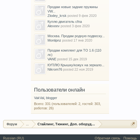
Продам новые задние пружины
VW...
Zlodey_krsk
posted
9 фев 2020
Куплю двигатель cfna
Alexeev
posted
3 фев 2020
Москва. Продам родную подвеску...
Montipnz
posted
17 янв 2020
Продам комплект для ТО 1.6 (110
лс)
VANE
posted
15 дек 2019
КУПЛЮ Крышку/кожух на зеркало...
Nikrom76
posted
22 ноя 2019
Пользователи онлайн
VakVal
,
blogger
Всего: 331 (пользователей: 2, гостей: 303,
роботов: 26)
Форум
...
Стайлинг, Тюнинг, Доп. оборудование, Защита
Russian (RU)
Обратная связь
Помощь