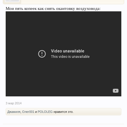
Мои пять копеек как снять окантовку воздуховода:
3 мар 2014
Джамиля
,
Олег001
и
POLOLEG
нравится это.