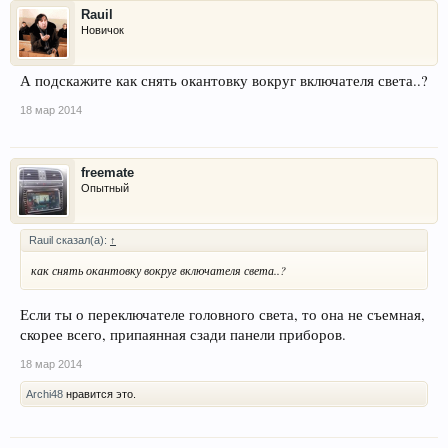
Rauil
Новичок
А подскажите как снять окантовку вокруг включателя света..?
18 мар 2014
freemate
Опытный
Rauil сказал(а):
↑
как снять окантовку вокруг включателя света..?
Если ты о переключателе головного света, то она не съемная,
скорее всего, припаянная сзади панели приборов.
18 мар 2014
Archi48
нравится это.