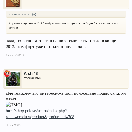
freemate сказал(а):
↑
Ну в вообще то, в 2011 году в комплектации "комфорт" кондёр был как
опция....
аааа, понятно, я то стал на поло смотреть только в конце
2012.. комфорт уже с кондеем шел видать..
12 сен 2013
Archi48
Уважаемый
Для тех,кому это интересно-в шоп полоседане появился хром
пакет
http://shop.polosedan.ru/index.php?
route=product/product&product_id=708
8 окт 2013