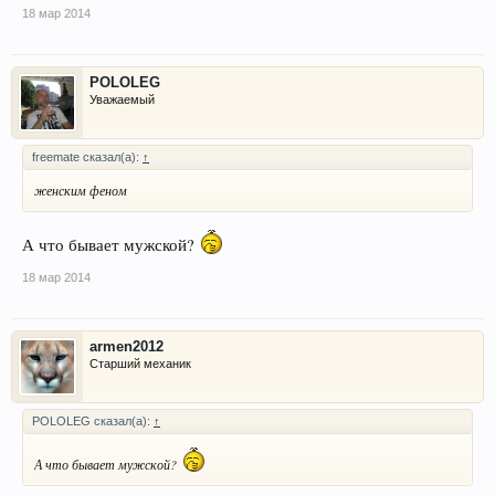
18 мар 2014
POLOLEG
Уважаемый
freemate сказал(а):
↑
женским феном
А что бывает мужской?
18 мар 2014
armen2012
Старший механик
POLOLEG сказал(а):
↑
А что бывает мужской?