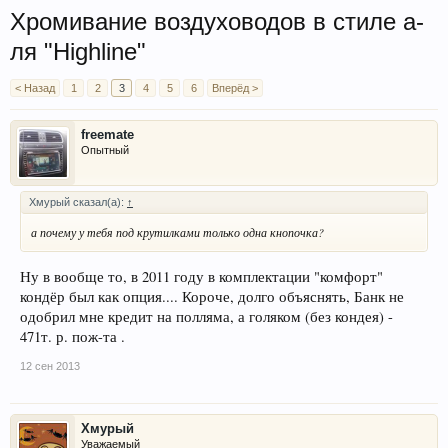
Хромивание воздуховодов в стиле а-
ля "Highline"
< Назад
1
2
3
4
5
6
Вперёд >
freemate
Опытный
Хмурый сказал(а):
↑
а почему у тебя под крутилками только одна кнопочка?
Ну в вообще то, в 2011 году в комплектации "комфорт"
кондёр был как опция.... Короче, долго объяснять, Банк не
одобрил мне кредит на полляма, а голяком (без кондея) -
471т. р. пож-та .
12 сен 2013
Хмурый
Уважаемый