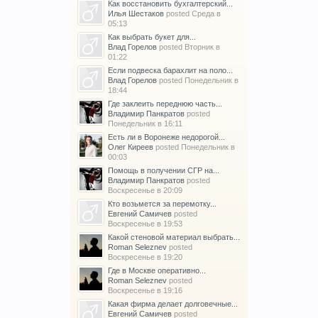
Как восстановить бухгалтерский...
Илья Шестаков
posted
Среда в
05:13
Как выбрать букет для...
Влад Горелов
posted
Вторник в
01:22
Если подвеска барахлит на поло...
Влад Горелов
posted
Понедельник в
18:44
Где заклеить переднюю часть...
Владимир Панкратов
posted
Понедельник в 16:11
Есть ли в Воронеже недорогой...
Олег Киреев
posted
Понедельник в
00:03
Помощь в получении СГР на...
Владимир Панкратов
posted
Воскресенье в 20:09
Кто возьмется за перемотку...
Евгений Самичев
posted
Воскресенье в 19:53
Какой стеновой материал выбрать...
Roman Seleznev
posted
Воскресенье в 19:20
Где в Москве оперативно...
Roman Seleznev
posted
Воскресенье в 19:16
Какая фирма делает долговечные...
Евгений Самичев
posted