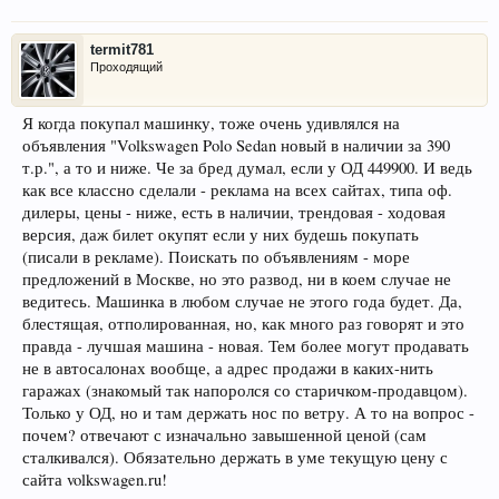
termit781
Проходящий
Я когда покупал машинку, тоже очень удивлялся на
объявления "Volkswagen Polo Sedan новый в наличии за 390
т.р.", а то и ниже. Че за бред думал, если у ОД 449900. И ведь
как все классно сделали - реклама на всех сайтах, типа оф.
дилеры, цены - ниже, есть в наличии, трендовая - ходовая
версия, даж билет окупят если у них будешь покупать
(писали в рекламе). Поискать по объявлениям - море
предложений в Москве, но это развод, ни в коем случае не
ведитесь. Машинка в любом случае не этого года будет. Да,
блестящая, отполированная, но, как много раз говорят и это
правда - лучшая машина - новая. Тем более могут продавать
не в автосалонах вообще, а адрес продажи в каких-нить
гаражах (знакомый так напоролся со старичком-продавцом).
Только у ОД, но и там держать нос по ветру. А то на вопрос -
почем? отвечают с изначально завышенной ценой (сам
сталкивался). Обязательно держать в уме текущую цену с
сайта volkswagen.ru!