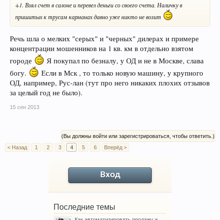
+1. Взял счет в салоне и перевел деньги со своего счета. Наличку в
пришитых к трусам карманах давно уже никто не возит
Речь шла о мелких "серых" и "черных" дилерах и примере
концентрации мошенников на 1 кв. км в отдельно взятом
городе
Я покупал по безналу, у ОД и не в Москве, слава
богу.
Если в Мск , то только новую машину, у крупного
ОД, например, Рус-лан (тут про него никаких плохих отзывов
за целый год не было).
15 сен 2013
(Вы должны войти или зарегистрироваться, чтобы ответить.)
< Назад
1
2
3
4
5
6
Вперёд >
Вход
Последние темы
Как автоматизировать продажу и...