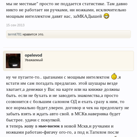
мы не местные" просто не поддается статистике. Там давно
никто не работает ни ручками, ни ножками, исключительно
мощным интеллектом давят нас, заМКАДышей
15 сен 2013
termit781
нравится это.
opelevod
Уважаемый
ну че пугаете-то.. цыганами с мощным интелектом
,я
кстати им сам погадать предлагаю. этой шушары везде
хватает,а денежки у Вас на карте или на книжке должны
быть. если не бухать и не заводить знакомства,а просто
созвонится с большим салоном ОД и ехать сразу к ним, то
все нормально будет,уверен. договор и чек на предоплату не
забыть взять и ждать авто свой. в МСКв.наверняка будет
быстрее. удачи с покупкой.
я теперь живу в
нью васюк
в новой Мскв,и ручками и
ножками работаю-фигачу ого-го, а под н.Тагилом после