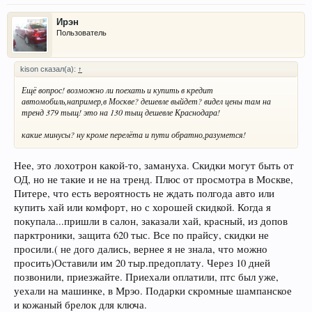
Ирэн
Пользователь
kison сказал(а):
↑
Ещё вопрос! возможно ли поехать и купить в кредит
автомобиль,например,в Москве? дешевле выйдет? видел цены там на
тренд 379 тыщ! это на 130 тыщ дешевле Краснодара!
какие минусы? ну кроме перелёта и пути обратно,разумется!
Нее, это лохотрон какой-то, замануха. Скидки могут быть от
ОД, но не такие и не на тренд. Плюс от просмотра в Москве,
Питере, что есть вероятность не ждать полгода авто или
купить хай или комфорт, но с хорошей скидкой. Когда я
покупала...пришли в салон, заказали хай, красный, из допов
парктроники, защита 620 тыс. Все по прайсу, скидки не
просили.( не дого дались, вернее я не знала, что можно
просить)Оставили им 20 тыр.предоплату. Через 10 дней
позвонили, приезжайте. Приехали оплатили, птс был уже,
уехали на машинке, в Мрэо. Подарки скромные шампанское
и кожаный брелок для ключа.