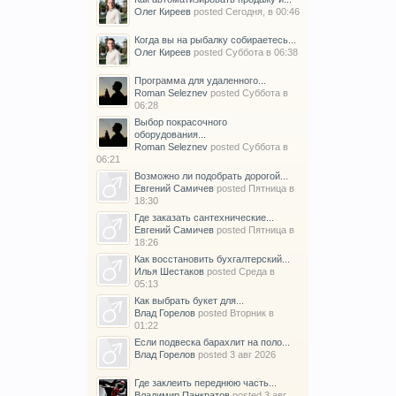
Олег Киреев
posted
Сегодня, в 00:46
Когда вы на рыбалку собираетесь...
Олег Киреев
posted
Суббота в 06:38
Программа для удаленного...
Roman Seleznev
posted
Суббота в
06:28
Выбор покрасочного
оборудования...
Roman Seleznev
posted
Суббота в
06:21
Возможно ли подобрать дорогой...
Евгений Самичев
posted
Пятница в
18:30
Где заказать сантехнические...
Евгений Самичев
posted
Пятница в
18:26
Как восстановить бухгалтерский...
Илья Шестаков
posted
Среда в
05:13
Как выбрать букет для...
Влад Горелов
posted
Вторник в
01:22
Если подвеска барахлит на поло...
Влад Горелов
posted
3 авг 2026
Где заклеить переднюю часть...
Владимир Панкратов
posted
3 авг