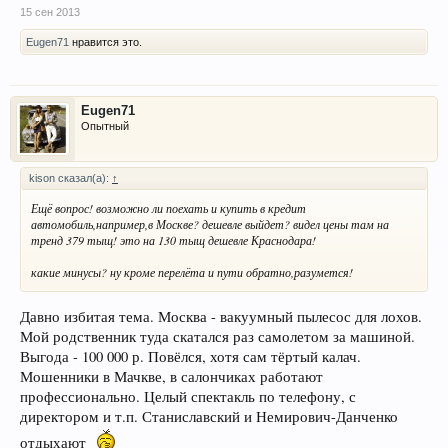
15 сен 2013
Eugen71
нравится это.
Eugen71
Опытный
kison сказал(а):
↑
Ещё вопрос! возможно ли поехать и купить в кредит
автомобиль,например,в Москве? дешевле выйдет? видел цены там на
тренд 379 тыщ! это на 130 тыщ дешевле Краснодара!
какие минусы? ну кроме перелёта и пути обратно,разумется!
Давно избитая тема. Москва - вакуумный пылесос для лохов.
Мой родственник туда скатался раз самолетом за машиной.
Выгода - 100 000 р. Повёлся, хотя сам тёртый калач.
Мошенники в Мачкве, в салончиках работают
профессионально. Целый спектакль по телефону, с
директором и т.п. Станиславский и Немирович-Данченко
отдыхают