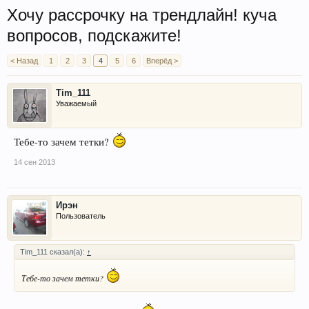
Хочу рассрочку на трендлайн! куча
вопросов, подскажите!
< Назад
1
2
3
4
5
6
Вперёд >
Tim_111
Уважаемый
Тебе-то зачем тетки?
14 сен 2013
Ирэн
Пользователь
Tim_111 сказал(а):
↑
Тебе-то зачем тетки?