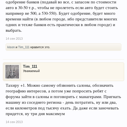
одобрение банков (подавай во все, с запасом по стоимости
авто в 30-50 т.р., чтобы не пролететь если авто будет стоить
например не 500, а 530-550). Будет одобрение, будет много
времени найти (в любом городе, ибо представители многих
одних и техже банков есть практически в любом городе) и
выбрать.
14 сен 2013
kison
и
Tim_111
нравится это.
Tim_111
Уважаемый
Тахиру +1. Можно самому обзвонить салоны, обозначить
географию интересов, а потом уже попросить ребят с
форума зайти в салоны и поговорить с манагерами. Пригнать
машину из соседнего региона - день потратить, ну или два,
если километров под тысячу ехать. Да даже если заночевать
придется, ну три дня максимум
14 сен 2013