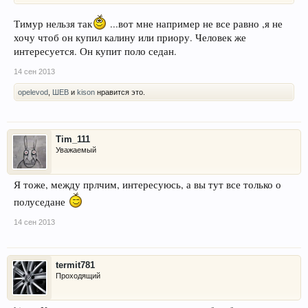
Тимур нельзя так
...вот мне например не все равно ,я не
хочу чтоб он купил калину или приору. Человек же
интересуется. Он купит поло седан.
14 сен 2013
opelevod
,
ШЕВ
и
kison
нравится это.
Tim_111
Уважаемый
Я тоже, между прлчим, интересуюсь, а вы тут все только о
полуседане
14 сен 2013
termit781
Проходящий