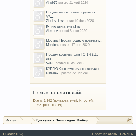
Airob73
posted
21 май 2020
Продам новые задние пружины
VW...
Zlodey_krsk
posted
9 фев 2020
Куплю двигатель cfna
Alexeev
posted
3 фев 2020
Москва. Продам родную подвеску...
Montipnz
posted
17 янв 2020
Продам комплект для ТО 1.6 (110
лс)
VANE
posted
15 дек 2019
КУПЛЮ Крышку/кожух на зеркало...
Nikrom76
posted
22 ноя 2019
Пользователи онлайн
Всего: 1.962 (пользователей: 0, гостей:
1.948, роботов: 14)
Форум
...
Где купить Поло седан. Выбор и помощь в покупке
Russian (RU)
Обратная связь
Помощь