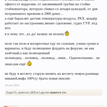
офигел от коррозии, от заклинившей трубки на стойке
стабилизатора, которую сбивал со штыря кувалдой, от дня
потраченного времени и 2000 денег...
а ещё барахлит датчик температуры воздуха, РХХ, кондёр
работает по настроению,звенит сцепление, гудит ГУР, итд
итп.
я к чему это...ах да! калину не возьму
поло так поло.в воскресенье еду по салонам, узнаю сроки и
варианты, и буду полноценно флудить на форуме, не как
залётный,а как полноценный
половодец....половец....половод....ммм... Однополчанин... не
знаю,как ещё
не буду я котлету старую менять на котлету новую.разницы
никакой,инфа 100%(у брата новая нексия)
14 сен 2013
Eugen71
,
opelevod
,
ШЕВ
и
2 другим
нравится это.