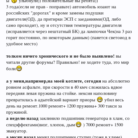
ы
улыбнули)) положительные вы ребята))
3 года(если не прав - поправьте) автомобиль юзают на
российских "дорогах" и кроме замены подушки
двигателя(ОД), да притирки ЭСП с заеданиями(ОД, либо
само проходит), ну и отсутствия температуры двигателя
(исправляется через нештатный БК) да лампочки Чек(на 3 раз
горит постоянно, по некоторым данным) (паяется светоиод в
удобное место)
толком ничего хронического и не было выявлено!
вы
читали другие форумы? Правильно! не ходите туда, это мир
боли
а у меня,например,на моей котлете, сегодня
на абсолютно
ровном асфальте, при скорости в 40 кмч сложилась вдвое
передняя левая пружина на стойке. нексия наполовину
превратилась в адыгейский вариант приоры
убил весь
день на ремонт.1000 ремонт+ 1200 пружина+ 300 такси за
пружиной.
а неделю назад
заклинило подшипник генератора в хлам, со
спецэффектами(визг, хлопок, дым
) 7000 ремонт+ 1500
эвакуатор.
а месяц назад
менял подшипники ступиц,(тоже в хламе)