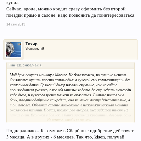
купил.
Сейчас, вроде, можно кредит сразу оформить без второй
поездки прямо в салоне, надо позвонить да поинтересоваться
14 сен 2013
Тахир
Уважаемый
Tim_111 сказал(а):
↑
Мой друг покупал машину в Москве. Не Фольксваген, но сути не меняет.
Он захотел купить просто автомобиль в нужной ему комплектации и без
навязанных допов. Брянский дилер назвал цену выше, чем на сайте
производителя указано, плюс обязательные допы, да еще ждать в очереди
надо было, и нужного цвета может не оказаться. В итоге пошел он в
банк, получил одобрение на кредит, оно не менее месяца действительно, а
то и поьолее. Обзвонил салоны московские, в нескольких нужная машина
оказалась в наличии. Поехал, посмотрел, выбрал, внес задаток тысяч 10,
плучил счет. Вернулся в Брянск, в банке заключил кредитный договор, банк
Нажмите, чтобы раскрыть...
перевел деньги салону, товарищ поехал и забрал автомобиль. Т.е. две
поездки, по деньгам они ему оьошлись в пару тысяч, а машину он тысяч
на 20 дешевле купил.
Поддерживаю... К тому же в Сбербанке одобрение действует
Сейчас, вроде, можно кредит сразу оформить без второй поездки прямо
kison
3 месяца. А в других - 6 месяцев. Так что,
, получай
в салоне, надо позвонить да поинтересоваться