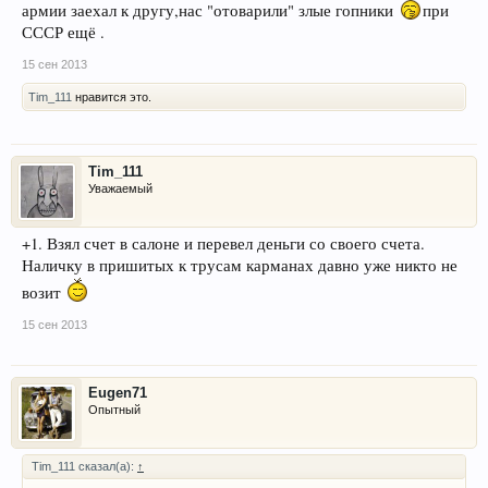
армии заехал к другу,нас "отоварили" злые гопники
при
СССР ещё .
15 сен 2013
Tim_111
нравится это.
Tim_111
Уважаемый
+1. Взял счет в салоне и перевел деньги со своего счета.
Наличку в пришитых к трусам карманах давно уже никто не
возит
15 сен 2013
Eugen71
Опытный
Tim_111 сказал(а):
↑