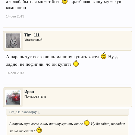
а я любабытная может быть
...разбавлю вашу мужскую
компанию
14 сен 2013
Tim_111
Уважаемый
А парень тут всего лишь машину купить хотел
Ну да
ладно, не пофиг ли, чо он купит?
14 сен 2013
Ирэн
Пользователь
Tim_111 сказал(а):
↑
А парень тут всего лишь машину купить хотел
Ну да ладно, не пофиг
ли, чо он купит?