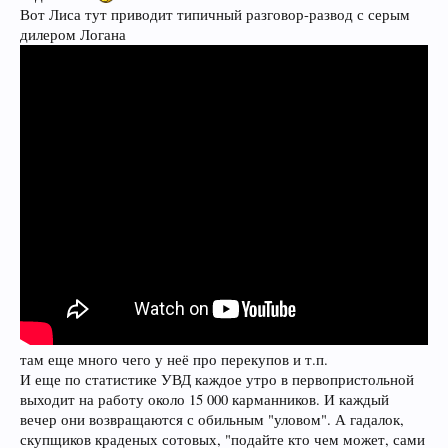
Вот Лиса тут приводит типичный разговор-развод с серым
дилером Логана
там еще много чего у неё про перекупов и т.п.
И еще по статистике УВД каждое утро в первопристольной
выходит на работу около 15 000 карманников. И каждый
вечер они возвращаются с обильным "уловом". А гадалок,
скупщиков краденых сотовых, "подайте кто чем может, сами