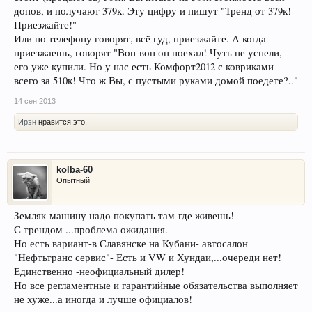
допов, и получают 379к. Эту цифру и пишут "Тренд от 379к!
Приезжайте!"
Или по телефону говорят, всё гуд, приезжайте. А когда
приезжаешь, говорят "Вон-вон он поехал! Чуть не успели,
его уже купили. Но у нас есть Комфорт2012 с ковриками
всего за 510к! Что ж Вы, с пустыми руками домой поедете?.."
14 сен 2013
Ирэн
нравится это.
kolba-60
Опытный
Земляк-машину надо покупать там-где живешь!
С трендом ...проблема ожидания.
Но есть вариант-в Славянске на Кубани- автосалон
"Нефтьтранс сервис"- Есть и VW и Хундаи,...очереди нет!
Единственно -неофициальный дилер!
Но все регламентные и гарантийные обязательства выполняет
не хуже...а иногда и лучше официалов!