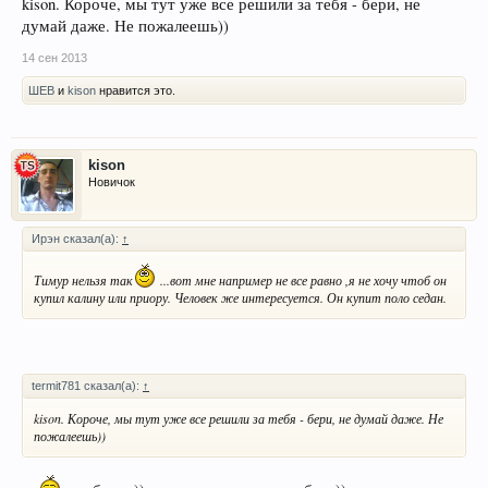
kison. Короче, мы тут уже все решили за тебя - бери, не
думай даже. Не пожалеешь))
14 сен 2013
ШЕВ
и
kison
нравится это.
kison
Новичок
Ирэн сказал(а):
↑
Тимур нельзя так
...вот мне например не все равно ,я не хочу чтоб он
купил калину или приору. Человек же интересуется. Он купит поло седан.
termit781 сказал(а):
↑
kison. Короче, мы тут уже все решили за тебя - бери, не думай даже. Не
пожалеешь))