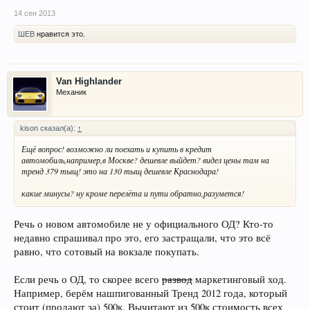
14 сен 2013
ШЕВ
нравится это.
Van Highlander
Механик
kison сказал(а):
↑
Ещё вопрос! возможно ли поехать и купить в кредит
автомобиль,например,в Москве? дешевле выйдет? видел цены там на
тренд 379 тыщ! это на 130 тыщ дешевле Краснодара!
какие минусы? ну кроме перелёта и пути обратно,разумется!
Речь о новом автомобиле не у официального ОД? Кто-то
недавно спрашивал про это, его застращали, что это всё
равно, что сотовый на вокзале покупать.
Если речь о ОД, то скорее всего
развод
маркетинговый ход.
Например, берём нашпигованный Тренд 2012 года, который
стоит (продают за) 500к. Вычитают из 500к стоимость всех