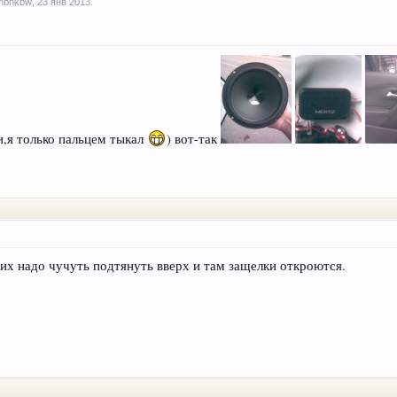
Inbhkbw
,
23 янв 2013
.
и,я только пальцем тыкал
) вот-так
 их надо чучуть подтянуть вверх и там защелки откроются.