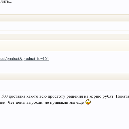
лить...
oduct/product&product_id=164
 + 500 доставка как-то всю простоту решения на корню рубят. Пока
йки. Чёт цены выросли, не привыкли мы ещё