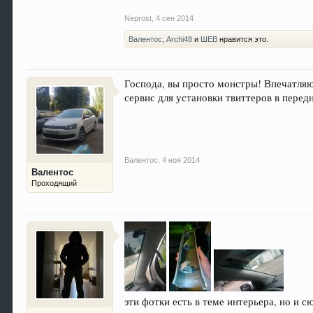
Neprost
,
4 сен 2014
Валентос
,
Archi48
и
ШЕВ
нравится это.
Господа, вы просто монстры! Впечатляющ
сервис для установки твиттеров в передн
Валентос
,
4 ноя 2014
Валентос
Проходящий
эти фотки есть в теме интерьера, но и сю