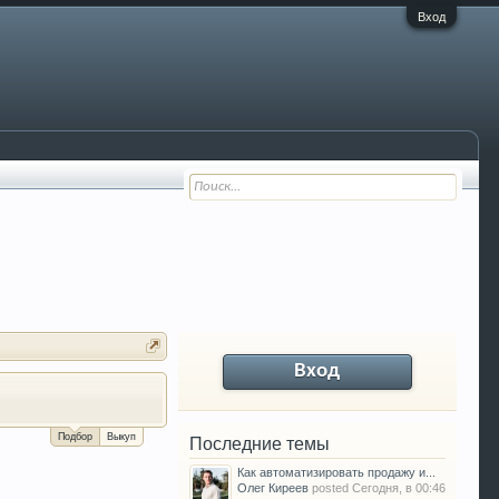
Вход
Вход
За сколько можно продать Ваш VW P
Подбор
Выкуп
Последние темы
Как автоматизировать продажу и...
Олег Киреев
posted
Сегодня, в 00:46