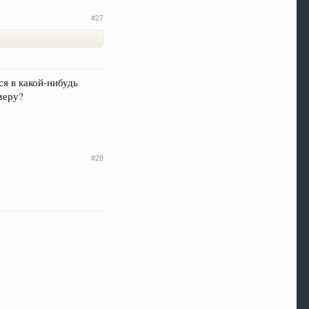
#27
ся в какой-нибудь
меру?
#28