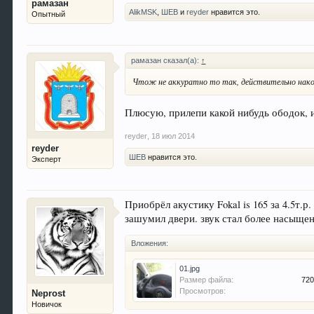
рамазан
AlikMSK
,
ШЕВ
и
reyder
нравится это.
Опытный
рамазан сказал(а):
↑
Чтож не аккуратно то так, действительно нако
Плюсую, прилепи какой нибудь ободок, и
reyder
,
18 июл 2014
reyder
ШЕВ
нравится это.
Эксперт
Приобрёл акустику Fokal is 165 за 4.5т.
зашумил двери. звук стал более насыще
Вложения:
01.jpg
Размер файла:
720
Просмотров:
Neprost
Новичок