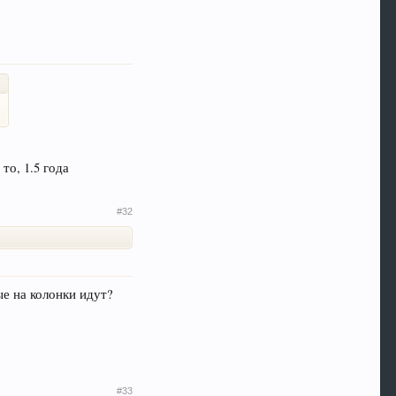
то, 1.5 года
#32
е на колонки идут?
#33