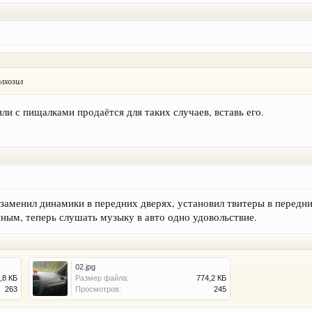
лхозил
ли с пищалками продаётся для таких случаев, вставь его.
р. заменил динамики в передних дверях, установил твитеры в перед
нным, теперь слушать музыку в авто одно удовольствие.
02.jpg
,8 КБ
Размер файла:
774,2 КБ
263
Просмотров:
245