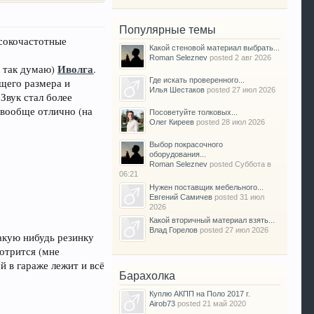
Популярные темы
ысокочастотные
Какой стеновой материал выбрать...
Roman Seleznev
posted
2 авг 2026
Иволга
я так думаю)
.
Где искать проверенного...
ющего размера и
Илья Шестаков
posted
27 июл 2026
Звук стал более
 вообще отлично (на
Посоветуйте толковых...
Олег Киреев
posted
28 июл 2026
Выбор покрасочного
оборудования...
Roman Seleznev
posted
Суббота в
06:21
Нужен поставщик мебельного...
Евгений Самичев
posted
31 июл
2026
Какой вторичный материал взять...
Влад Горелов
posted
27 июл 2026
акую нибудь резинку
мотрится (мне
й в гараже лежит и всё
Барахолка
Куплю АКПП на Поло 2017 г.
Airob73
posted
21 май 2020