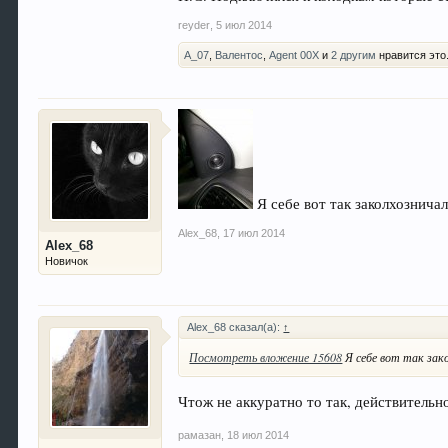
reyder
,
5 июл 2014
А_07
,
Валентос
,
Agent 00X
и
2 другим
нравится это
Я себе вот так заколхознича
Alex_68
,
17 июл 2014
Alex_68
Новичок
Alex_68 сказал(а):
↑
Посмотреть вложение 15608
Я себе вот так зак
Чтож не аккуратно то так, действительн
рамазан
,
18 июл 2014