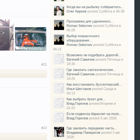
Когда вы на рыбалку собираетесь...
Олег Киреев
posted
Суббота в 06:38
Программа для удаленного...
Roman Seleznev
posted
Суббота в
06:28
Выбор покрасочного
оборудования...
Roman Seleznev
posted
Суббота в
06:21
Возможно ли подобрать дорогой...
Евгений Самичев
posted
Пятница в
18:30
#21
Где заказать сантехнические...
Евгений Самичев
posted
Пятница в
18:26
Как восстановить бухгалтерский...
Илья Шестаков
posted
Среда в
05:13
Как выбрать букет для...
Влад Горелов
posted
Вторник в
01:22
Если подвеска барахлит на поло...
Влад Горелов
posted
3 авг 2026
#22
Где заклеить переднюю часть...
Владимир Панкратов
posted
3 авг
2026