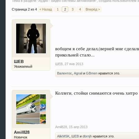
Тема в разделе "
Аудио - Видео системы автомобиля
", создана пользователем
Страница 2 из 4
< Назад
1
2
3
4
Вперёд >
вобщем я себе делал,(верней мне сделал
прикольней стало...
ШЕВ
ШЕВ
,
27 янв 2013
Уважаемый
Валентос
,
Agrail
и
GBmen
нравится это.
Коллеги, стойки снимаются очень хитро
Amil828
,
15 апр 2013
Amil828
AlikMSK
,
ШЕВ
и
dbrnjh
нравится это.
Новичок