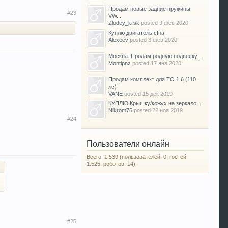
Продам новые задние пружины
#23
VW...
Zlodey_krsk
posted
9 фев 2020
Куплю двигатель cfna
Alexeev
posted
3 фев 2020
Москва. Продам родную подвеску...
Montipnz
posted
17 янв 2020
Продам комплект для ТО 1.6 (110
лс)
VANE
posted
15 дек 2019
КУПЛЮ Крышку/кожух на зеркало...
Nikrom76
posted
22 ноя 2019
#24
Пользователи онлайн
Всего: 1.539 (пользователей: 0, гостей:
1.525, роботов: 14)
#25