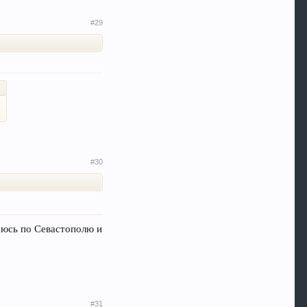
#29
#30
таюсь по Севастополю и
#31