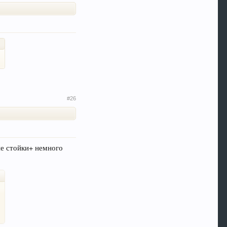
#26
ние стойки+ немного