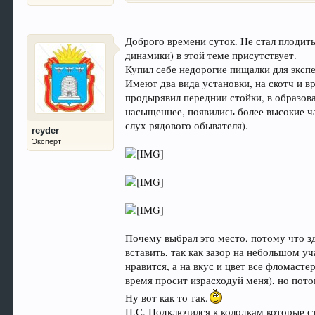
Доброго времени суток. Не стал плодить
динамики) в этой теме присутствует.
Купил себе недорогие пищалки для экспе
Имеют два вида установки, на скотч и в
продырявил переднии стойки, в образова
насыщеннее, появились более высокие ч
слух рядового обывателя).
reyder
Эксперт
Почему выбрал это место, потому что з
вставить, так как зазор на небольшом уч
нравится, а на вкус и цвет все фломасте
время просит израсходуй меня), но пот
Ну вот как то так.
П.С. Подключился к колодкам которые сто