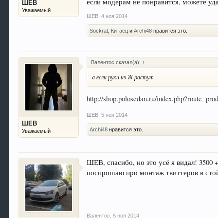
если модерам не понравится, можете уда
ШЕВ
Уважаемый
ШЕВ
,
4 ноя 2014
Sockrat
,
Китаец
и
Archi48
нравится это.
Валентос сказал(а):
↑
а если руки из Ж растут
http://shop.polosedan.ru/index.php?route=pr
ШЕВ
,
5 ноя 2014
ШЕВ
Archi48
нравится это.
Уважаемый
ШЕВ, спасибо, но это усё я видал! 3500
поспрошаю про монтаж твиттеров в сто
Валентос
,
5 ноя 2014