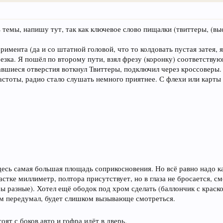
 темы, напишу тут, так как ключевое слово пищалки (твиттеры, (в
римента (да и со штатной головой, что то колдовать пустая затея, 
резка. Я пошёл по второму пути, взял фрезу (коронку) соответству
вшиеся отверстия воткнул Твиттеры, подключил через кроссоверы. 
астоты, радио стало слушать немного приятнее. С флехи или карты
десь самая большая площадь соприкосновения. Но всё равно надо к
астке миллиметр, полтора присутствует, но в глаза не бросается, с
ры разные). Хотел ещё ободок под хром сделать (баллончик с краско
ом передумал, будет слишком вызывающе смотреться.
ят с боков авто и гофра идёт в дверь.