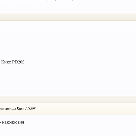
.
л Кикс PD20S
олхозничал Кикс PD20S
о наколхозил