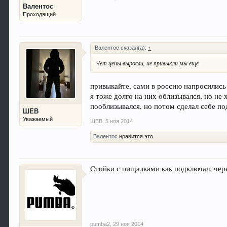
Валентос
Проходящий
Валентос сказал(а):
↑
Чёт цены выросли, не привыкли мы ещё
привыкайте, сами в россию напросилис
я тоже долго на них облизывался, но не 
пооблизывался, но потом сделал себе по
ШЕВ
Уважаемый
ШЕВ
,
5 ноя 2014
Валентос
нравится это.
Стойки с пищалками как подключал, чер
pumba2
,
29 ноя 2014