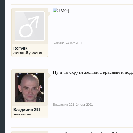
Rom4ik
,
24 окт 2011
Rom4ik
Активный участник
Ну и ты скрути желтый с красным и под
Владимир 291
,
24 окт 2011
Владимир 291
Уважаемый