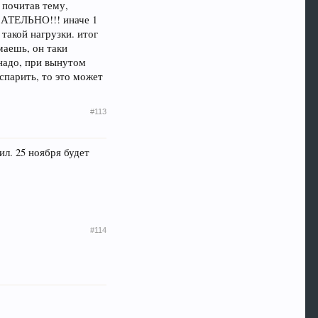
 почитав тему,
ЗАТЕЛЬНО!!! иначе 1
такой нагрузки. итог
маешь, он таки
 надо, при вынутом
 спарить, то это может
#113
л. 25 ноября будет
#114