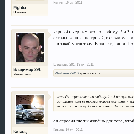
Fighter
,
19 окт 2011
Fighter
Новичок
черный с черным это по любому. 2 и 3 н
остальные пока не трогай, включи магн
и втыкай магнитолу. Если нет, пиши. По
Владимир 291
,
19 окт 2011
Владимир 291
Alexbaraka2010
нравится это.
Уважаемый
черный с черным это по любому. 2 и 3 на евро ви
остальные пока не трогай, включи магнитолу, е
втыкай магнитолу. Если нет, пиши. По идее ост
он спросил где ты живёшь для того, что
Китаец
,
19 окт 2011
Китаец