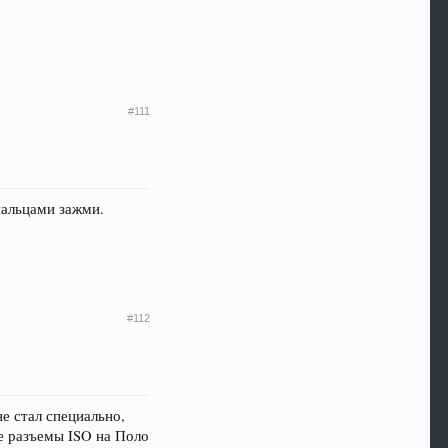
#111
пальцами зажми.
#112
не стал специально,
ые разъемы ISO на Поло