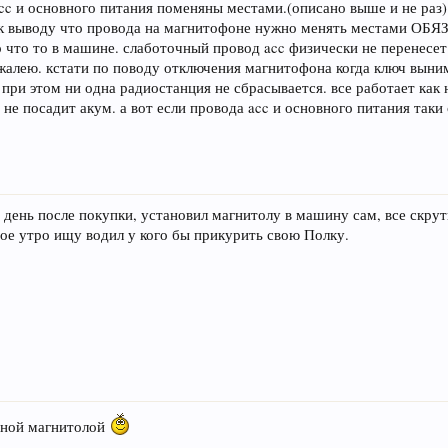
cc и основного питания поменяны местами.(описано выше и не раз)
к выводу что провода на магнитофоне нужно менять местами ОБЯ
о что то в машине. слаботочный провод acc физически не перенесет 
е жалею. кстати по поводу отключения магнитофона когда ключ выни
 при этом ни одна радиостанция не сбрасывается. все работает как
 не посадит акум. а вот если провода acc и основного питания таки
день после покупки, установил магнитолу в машину сам, все скрути
дое утро ищу водил у кого бы прикурить свою Полку.
ённой магнитолой