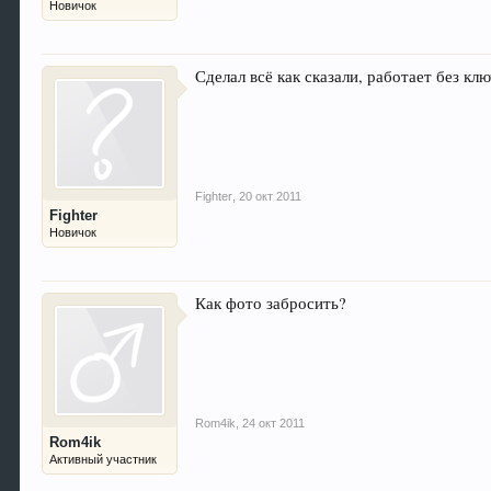
Новичок
Сделал всё как сказали, работает без к
Fighter
,
20 окт 2011
Fighter
Новичок
Как фото забросить?
Rom4ik
,
24 окт 2011
Rom4ik
Активный участник