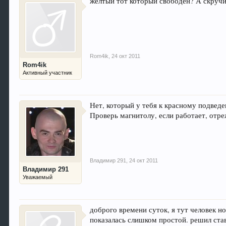
желтый тот который свободен? А скручи
Rom4ik
,
24 окт 2011
Rom4ik
Активный участник
Нет, который у тебя к красному подвед
Проверь магнитолу, если работает, отре
Владимир 291
,
24 окт 2011
Владимир 291
Уважаемый
доброго времени суток, я тут человек но
показалась слишком простой. решил стави