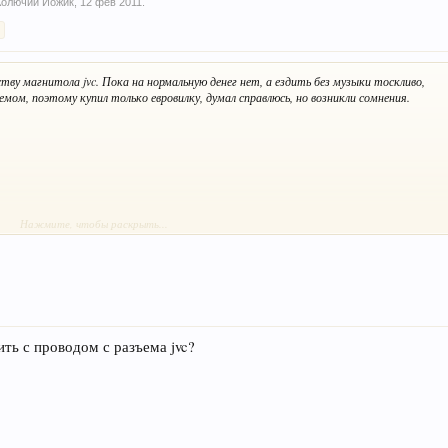
Колючий Йожик
,
12 фев 2011
.
>
тву магнитола jvc. Пока на нормальную денег нет, а ездить без музыки тоскливо,
ъемом, поэтому купил только евровилку, думал справлюсь, но возникли сомнения.
Нажмите, чтобы раскрыть...
го красный и желтый провода на jvc разъеме были скручены вместе.
ить с проводом с разъема jvc?