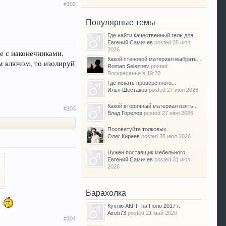
#102
Популярные темы
Где найти качественный гель для...
Евгений Самичев
posted
25 июл
2026
е с наконечниками,
Какой стеновой материал выбрать...
м ключом, то изолируй
Roman Seleznev
posted
Воскресенье в 19:20
Где искать проверенного...
Илья Шестаков
posted
27 июл 2026
Какой вторичный материал взять...
#103
Влад Горелов
posted
27 июл 2026
Посоветуйте толковых...
Олег Киреев
posted
28 июл 2026
Нужен поставщик мебельного...
Евгений Самичев
posted
31 июл
2026
Барахолка
у
Куплю АКПП на Поло 2017 г.
Airob73
posted
21 май 2020
#104