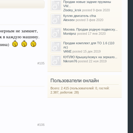
Продам новые задние пружины
VW...
Zlodey_krsk
posted
9 фев 2020
Куплю двигатель cfna
Alexeev
posted
3 фев 2020
Москва. Продам родную подвеску...
 черным не замкнет,
Montipnz
posted
17 янв 2020
тук в каждую машину.
Продам комплект для ТО 1.6 (110
ашина)
лс)
VANE
posted
15 дек 2019
КУПЛЮ Крышку/кожух на зеркало...
Nikrom76
posted
22 ноя 2019
#105
Пользователи онлайн
Всего: 2.415 (пользователей: 0, гостей:
2.387, роботов: 28)
#106