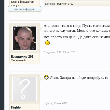
Главный редактор
Deneidz
нравится это.
форума
Команда форума
Ага, если что, я в тину. Пусть магнито
ничего не случится. Можно что хочешь с
Все просто как день. Да даже если замкн
Владимир 291
,
19 окт 2011
Владимир 291
Уважаемый
Ясно. Завтра на обеде попробую, се
Fighter
,
19 окт 2011
Fighter