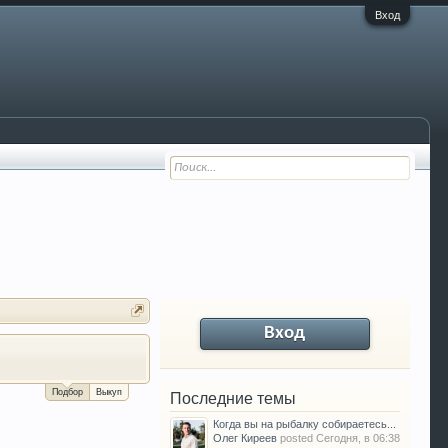
Вход
Вход
За сколько можно продать Ваш VW P
Подбор
Выкуп
Последние темы
Когда вы на рыбалку собираетесь...
Олег Киреев
posted
Сегодня, в 06:38