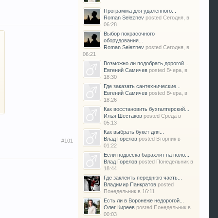
Программа для удаленного...
Roman Seleznev
posted
Сегодня, в
06:28
Выбор покрасочного
оборудования...
Roman Seleznev
posted
Сегодня, в
06:21
Возможно ли подобрать дорогой...
Евгений Самичев
posted
Вчера, в
18:30
Где заказать сантехнические...
Евгений Самичев
posted
Вчера, в
18:26
Как восстановить бухгалтерский...
Илья Шестаков
posted
Среда в
05:13
Как выбрать букет для...
Влад Горелов
posted
Вторник в
#101
01:22
Если подвеска барахлит на поло...
Влад Горелов
posted
Понедельник в
18:44
Где заклеить переднюю часть...
Владимир Панкратов
posted
Понедельник в 16:11
Есть ли в Воронеже недорогой...
Олег Киреев
posted
Понедельник в
00:03