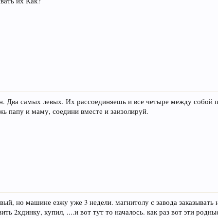
вать их Как?
ен. Два самых левых. Их рассоединяешь и все четыре между собой 
жь папу и маму, соедини вместе и заизолируй.
вый, но машине езжу уже 3 недели. магнитолу с завода заказывать 
ть 2хдинку, купил, ....и вот тут то началось. как раз вот эти родн