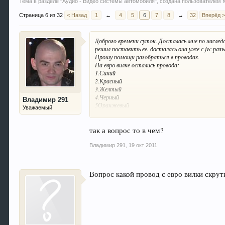
Тема в разделе "
Аудио - Видео системы автомобиля
", создана пользователем
Страница 6 из 32
< Назад
1
←
4
5
6
7
8
→
32
Вперёд 
Доброго времени суток. Досталась мне по наследс
решил поставить ее. досталась она уже с jvc раз
Прошу помощи разобраться в проводах.
На евро вилке остались провода:
1.Синий
2.Красный
3.Желтый
4.Черный
Владимир 291
5Оранжевый
Уважаемый
На jvc разъеме:
1.Красный
2.Желтый
так а вопрос то в чем?
3.Синий с белой полосой
4.Коричневый
Владимир 291
,
19 окт 2011
5.Черный
6.Оранжевый с белой полосой
Изначально была установлена у знакомомго, у не
Вопрос какой провод с евро вилки скрут