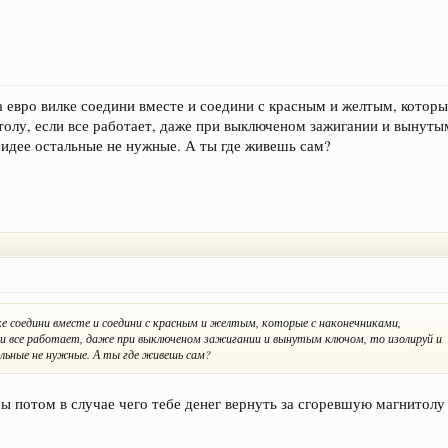
а евро вилке соедини вместе и соедини с красным и желтым, которы
итолу, если все работает, даже при выключеном зажигании и вынуты
 идее остальные не нужные. А ты где живешь сам?
лке соедини вместе и соедини с красным и желтым, которые с наконечниками,
сли все работает, даже при выключеном зажигании и вынутым ключом, то изолируй и
альные не нужные. А ты где живешь сам?
бы потом в случае чего тебе денег вернуть за сгоревшую магнитол