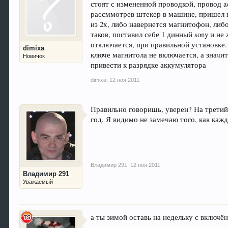
стоят с измененной проводкой, провод a
рассммотрев штекер в машине, пришел 
из 2х, либо навернется магнитофон, либ
таков, поставил себе 1 динный sony и н
отключается, при правильной установке.
dimixa
ключе магнитола не включается, а значит
Новичок
привести к разрядке аккумулятора
dimixa
,
12 ноя 2011
Правильно говоришь, уверен? На третий 
год. Я видимо не замечаю того, как каж
Владимир 291
,
12 ноя 2011
Владимир 291
Уважаемый
а ты зимой оставь на недельку с включ