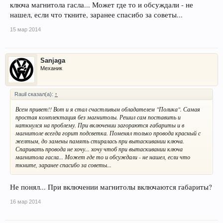
ключа магнитола гасла... Может где то и обсуждали - не
нашел, если что ткните, заранее спасибо за советы...
15 мар 2014
Sanjaga
Механик
Rauil сказал(а):
↑
Всем привет!! Вот и я стал счастливым обладателем "Полика". Самая
простая комплектация без магнитолы. Решил сам поставить и
наткнулся на проблему. При включении загораются габариты и в
магнитоле всегда горит подсветка. Поменял только провода красный с
желтым, до замены память стиралась при вытаскивании ключа.
Спаривать провода не хочу... хочу чтоб при вытаскивании ключа
магнитола гасла... Может где то и обсуждали - не нашел, если что
ткните, заранее спасибо за советы...
Не понял... При включении магнитолы включаются габариты?
16 мар 2014