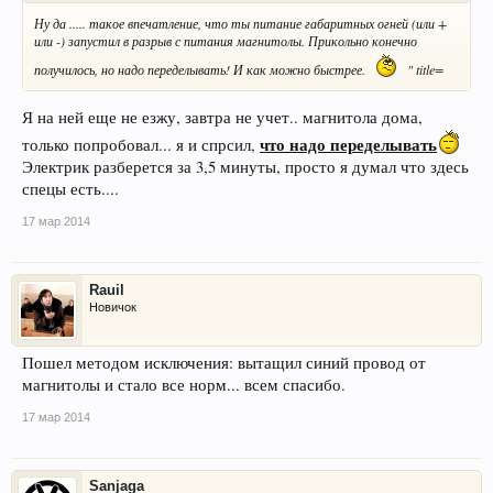
Ну да ..... такое впечатление, что ты питание габаритных огней (или +
или -) запустил в разрыв с питания магнитолы. Прикольно конечно
получилось, но надо переделывать! И как можно быстрее.
" title=
Я на ней еще не езжу, завтра не учет.. магнитола дома,
что надо переделывать
только попробовал... я и спрсил,
Электрик разберется за 3,5 минуты, просто я думал что здесь
спецы есть....
17 мар 2014
Rauil
Новичок
Пошел методом исключения: вытащил синий провод от
магнитолы и стало все норм... всем спасибо.
17 мар 2014
Sanjaga