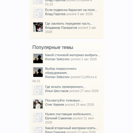
Влад Горелов
posted
Вторник в
01:22
Если подвеска барахлит на поло...
Влад Горелов
posted
3 авг 2026
Где заклеить переднюю часть...
Владимир Панкратов
posted
3 авг
2026
Популярные темы
Какой стеновой материал выбрать...
Roman Seleznev
posted
2 авг 2026
Выбор покрасочного
оборудования...
Roman Seleznev
posted
Суббота в
06:21
Где искать проверенного...
Илья Шестаков
posted
27 июл 2026
Посоветуйте толковых...
Олег Киреев
posted
28 июл 2026
Нужен поставщик мебельного...
Евгений Самичев
posted
31 июл
2026
Какой вторичный материал взять...
Влад Горелов
posted
27 июл 2026