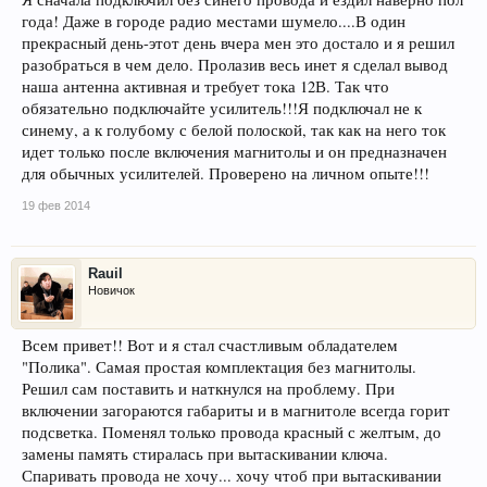
года! Даже в городе радио местами шумело....В один
прекрасный день-этот день вчера мен это достало и я решил
разобраться в чем дело. Пролазив весь инет я сделал вывод
наша антенна активная и требует тока 12В. Так что
обязательно подключайте усилитель!!!Я подключал не к
синему, а к голубому с белой полоской, так как на него ток
идет только после включения магнитолы и он предназначен
для обычных усилителей. Проверено на личном опыте!!!
19 фев 2014
Rauil
Новичок
Всем привет!! Вот и я стал счастливым обладателем
"Полика". Самая простая комплектация без магнитолы.
Решил сам поставить и наткнулся на проблему. При
включении загораются габариты и в магнитоле всегда горит
подсветка. Поменял только провода красный с желтым, до
замены память стиралась при вытаскивании ключа.
Спаривать провода не хочу... хочу чтоб при вытаскивании