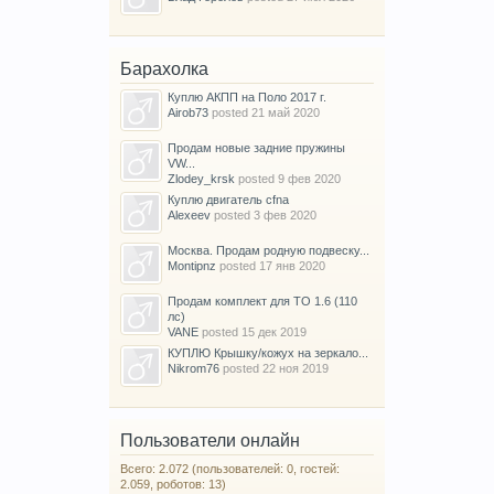
Барахолка
Куплю АКПП на Поло 2017 г.
Airob73
posted
21 май 2020
Продам новые задние пружины
VW...
Zlodey_krsk
posted
9 фев 2020
Куплю двигатель cfna
Alexeev
posted
3 фев 2020
Москва. Продам родную подвеску...
Montipnz
posted
17 янв 2020
Продам комплект для ТО 1.6 (110
лс)
VANE
posted
15 дек 2019
КУПЛЮ Крышку/кожух на зеркало...
Nikrom76
posted
22 ноя 2019
Пользователи онлайн
Всего: 2.072 (пользователей: 0, гостей:
2.059, роботов: 13)