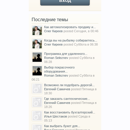
Вход
Последние темы
Как автоматизировать продажу и...
Олег Киреев
posted
Сегодня, в 00:46
Когда вы на рыбалку собираетесь...
Олег Киреев
posted
Суббота в 06:38
Программа для удаленного...
Roman Seleznev
posted
Суббота в
06:28
Выбор покрасочного
оборудования...
Roman Seleznev
posted
Суббота в
06:21
Возможно ли подобрать дорогой...
Евгений Самичев
posted
Пятница в
18:30
Где заказать сантехнические...
Евгений Самичев
posted
Пятница в
18:26
Как восстановить бухгалтерский...
Илья Шестаков
posted
Среда в
05:13
Как выбрать букет для...