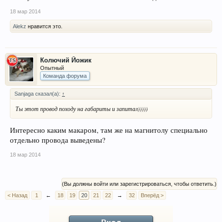
18 мар 2014
Alekz
нравится это.
Колючий Йожик
Опытный
Команда форума
Sanjaga сказал(а):
↑
Ты этот провод походу на габариты и запитал)))))
Интересно каким макаром, там же на магнитолу специально
отдельно провода выведены?
18 мар 2014
(Вы должны войти или зарегистрироваться, чтобы ответить.)
< Назад
1
←
18
19
20
21
22
→
32
Вперёд >