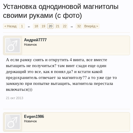
Установка однодиновой магнитолы
своими руками (с фото)
< Назад
1
←
18
19
20
21
22
→
32
Вперёд >
Андрей7777
Новичок
А если рамку снять и открутить 4 винта, все вместе
вытащить не получиться? там винт сзади еще один
держащий это все, как я понял да? и кстати какой
предохранитель отвечает за магнитолу?? а то уже где то
замкнуло при попытке вытащить, магнитола перестала
включаться)))
21 окт 2013
Evgen1986
Новичок