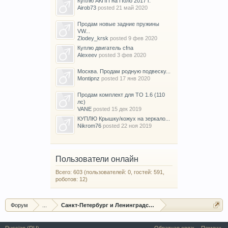
Куплю АКПП на Поло 2017 г.
Airob73
posted
21 май 2020
Продам новые задние пружины
VW...
Zlodey_krsk
posted
9 фев 2020
Куплю двигатель cfna
Alexeev
posted
3 фев 2020
Москва. Продам родную подвеску...
Montipnz
posted
17 янв 2020
Продам комплект для ТО 1.6 (110
лс)
VANE
posted
15 дек 2019
КУПЛЮ Крышку/кожух на зеркало...
Nikrom76
posted
22 ноя 2019
Пользователи онлайн
Всего: 603 (пользователей: 0, гостей: 591,
роботов: 12)
Форум
...
Санкт-Петербург и Ленинградская область