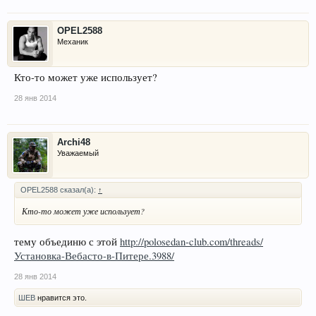
OPEL2588
Механик
Кто-то может уже использует?
28 янв 2014
Archi48
Уважаемый
OPEL2588 сказал(а):
↑
Кто-то может уже использует?
тему объединю с этой
http://polosedan-club.com/threads/
Установка-Вебасто-в-Питере.3988/
28 янв 2014
ШЕВ
нравится это.