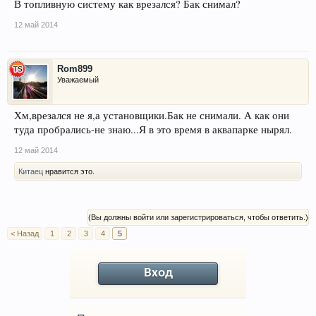
официальных дилеров Вебасто.
В топливную систему как врезался? Бак снимал?
12 май 2014
Rom899
Уважаемый
Хм,врезался не я,а установщики.Бак не снимали. А как они
туда пробрались-не знаю...Я в это время в аквапарке нырял.
12 май 2014
Китаец
нравится это.
(Вы должны войти или зарегистрироваться, чтобы ответить.)
< Назад
1
2
3
4
5
Вход