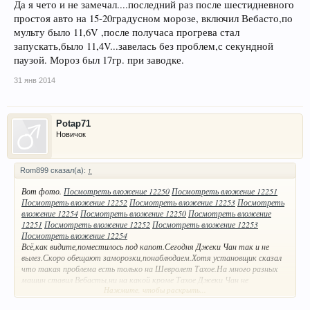
Да я чето и не замечал....последний раз после шестидневного
простоя авто на 15-20градусном морозе, включил Вебасто,по
мульту было 11,6V ,после получаса прогрева стал
запускать,было 11,4V...завелась без проблем,с секундной
паузой. Мороз был 17гр. при заводке.
31 янв 2014
Potap71
Новичок
Rom899 сказал(а):
↑
Вот фото.
Посмотреть вложение 12250
Посмотреть вложение 12251
Посмотреть вложение 12252
Посмотреть вложение 12253
Посмотреть
вложение 12254
Посмотреть вложение 12250
Посмотреть вложение
12251
Посмотреть вложение 12252
Посмотреть вложение 12253
Посмотреть вложение 12254
Всё,как видите,поместилось под капот.Сегодня Джеки Чан так и не
вылез.Скоро обещают заморозки,понаблюдаем.Хотя установщик сказал
что такая проблема есть только на Шевролет Тахое.На много разных
машин ставил Вебасты,ни на какой кроме Тахое Джеки Чан не
Нажмите, чтобы раскрыть...
светился.Может кому если на Полика и ставили с глюками Джеки,так
может это такие гаражные установщики криворукие? Я ставил у