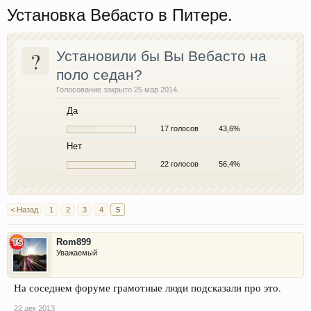
Установка Вебасто в Питере.
?
Установили бы Вы Вебасто на
поло седан?
Голосование закрыто 25 мар 2014.
Да
17 голосов
43,6%
Нет
22 голосов
56,4%
< Назад
1
2
3
4
5
Rom899
Уважаемый
На соседнем форуме грамотные люди подсказали про это.
22 дек 2013