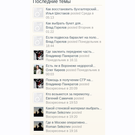
Последние темы
Как восстановить бухгалтерский...
Илья Шестаков
posted
Среда в
05:13
Как выбрать букет для...
Влад Горелов
posted
Вторник в
01:22
Если подвеска барахлит на поло...
Влад Горелов
posted
Понедельник в
18:44
Где заклеить переднюю часть...
Владимир Панкратов
posted
Понедельник в 16:11
Есть ли в Воронеже недорогой...
Олег Киреев
posted
Понедельник в
00:03
Помощь в получении СГР на...
Владимир Панкратов
posted
Воскресенье в 20:09
Кто возьмется за перемотку...
Евгений Самичев
posted
Воскресенье в 19:53
Какой стеновой материал выбрать...
Roman Seleznev
posted
Воскресенье в 19:20
Где в Москве оперативно...
Roman Seleznev
posted
Воскресенье в 19:16