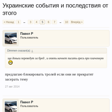
Украинские события и последствия от
этого
< Назад
1
←
3
4
5
6
7
→
10
Вперёд >
Павел Р
Пользователь
Dimmen сказал(а):
↑
ща деньги переведут за бред , и опять начнет писать ересь про плаченную
предлагаю блокировать тролей если они не прекратят
засерать тему
27 авг 2014
Павел Р
Пользователь