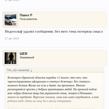
27 авг 2014
Павел Р
Пользователь
Недогольф удалил сообщения, без него тема потеряла смысл
27 авг 2014
ШЕВ
Уважаемый
Tim_111 сказал(а):
↑
Беженцев в Брянской области порядка 12 тысяч (это тех, что
зарегистрированы официально в статусе беженца). Без статуса -
намного больше Жилье им если и дают, то временное. Многие
размещаются просто у добрых приютивших людей. На прошлой неделе
вот собрал детские вещи для украинской семьи, живут в Нетьинке,
ничего не требуют. Взрослые сказали, сами как-нить перебьются, а вот
ребенка надо одеть на зиму да в школу отправить.
В общем не прав ты. Ой, как не прав. Никому не желаю побывать на