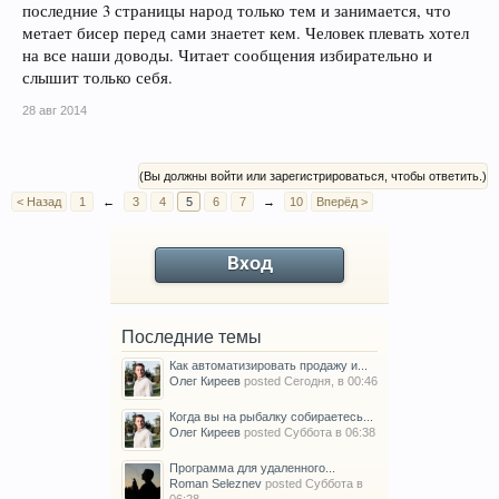
последние 3 страницы народ только тем и занимается, что
метает бисер перед сами знаетет кем. Человек плевать хотел
на все наши доводы. Читает сообщения избирательно и
слышит только себя.
28 авг 2014
(Вы должны войти или зарегистрироваться, чтобы ответить.)
< Назад
1
←
3
4
5
6
7
→
10
Вперёд >
Вход
Последние темы
Как автоматизировать продажу и...
Олег Киреев
posted
Сегодня, в 00:46
Когда вы на рыбалку собираетесь...
Олег Киреев
posted
Суббота в 06:38
Программа для удаленного...
Roman Seleznev
posted
Суббота в