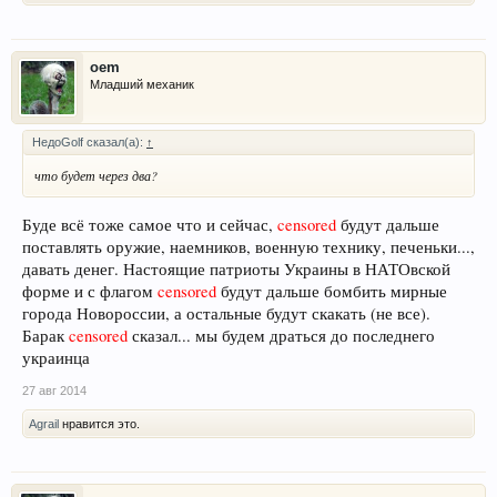
oem
Младший механик
НедоGolf сказал(а):
↑
что будет через два?
Буде всё тоже самое что и сейчас,
censored
будут дальше
поставлять оружие, наемников, военную технику, печеньки...,
давать денег. Настоящие патриоты Украины в НАТОвской
форме и с флагом
censored
будут дальше бомбить мирные
города Новороссии, а остальные будут скакать (не все).
Барак
censored
сказал... мы будем драться до последнего
украинца
27 авг 2014
Agrail
нравится это.