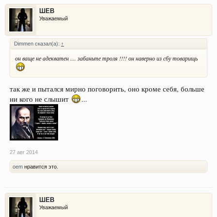
ШЕВ
Уважаемый
Dimmen сказал(а):
↑
он ваще не адекватен .... забаньте троля !!!! он наверно из сбу товарищь
так же и пытался мирно поговорить, оно кроме себя, больше
ни кого не слышит
...
27 авг 2014
oem
нравится это.
ШЕВ
Уважаемый