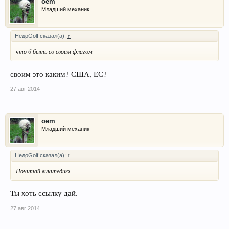
oem
Младший механик
НедоGolf сказал(а):
↑
что б быть со своим флагом
своим это каким? США, ЕС?
27 авг 2014
oem
Младший механик
НедоGolf сказал(а):
↑
Почитай википедию
Ты хоть ссылку дай.
27 авг 2014