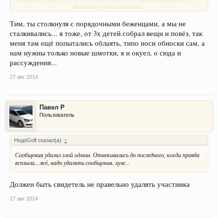
Нажмите, чтобы раскрыть...
месте этих людей. Есть, наверное, в таком большом потоке и аферисты,
и халявщики, но вот не стОит обо всех так судить.
Если что - про все "льготы" и "халяву" знаю немного больше, чем в
Тим, ты столкнуля с порядочными беженцами, а мы не
газетах и интернетах пишут, потому как сам был в подобной ситуации.
сталкивались... я тоже, от 3х детей собрал вещи и повёз, так
Мама приехала в Россию в статусе беженца (потому что родилась тут),
меня там ещё попытались облаять, типо носи обноски сам, а
отца и меня признали вынужденными переселенцами. Нихрена по этим
нам нужны только новые шмотки, я и окуел, о сюда и
документам не давали, ни квартир, ни пособий. Только штампик о
временной прописке, чтоб хоть на какую-то на работу можно было
рассуждения...
устроиться, да к поликлинике приписали на общих основаниях. Вот такая
"красота", Володя.
27 авг 2014
И это... Была ж специально отделенная в болталку тема со срачем про
Украину, зачем удаляли? Вот потому он тут и всплыл.
Павел Р
Пользователь
НедоGolf сказал(а):
↑
Сообщения удалил злой одмин. Отнекивались до последнего, когда правда
всплыла....всё, надо удалять сообщения, хуле...
Должен быть свидетель не правельно удалять участника
27 авг 2014