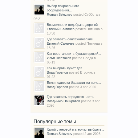
06:28
Выбор покрасочного
оборудования...
Roman Seleznev
posted
Суббота в
06:21
Возможно ли подобрать дорогой...
Евгений Самичев
posted
Пятница в
18:30
Где заказать сантехнические...
Евгений Самичев
posted
Пятница в
18:26
Как восстановить бухгалтерский...
Илья Шестаков
posted
Среда в
05:13
Как выбрать букет для...
Влад Горелов
posted
Вторник в
01:22
Если подвеска барахлит на поло...
Влад Горелов
posted
3 авг 2026
Где заклеить переднюю часть...
Владимир Панкратов
posted
3 авг
2026
Популярные темы
Какой стеновой материал выбрать...
Roman Seleznev
posted
2 авг 2026