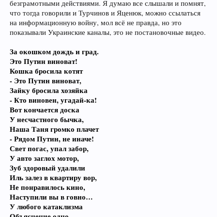
безграмотными действиями. Я думаю все слышали и помнят,
что тогда говорили и Турчинов и Яценюк, можно ссылаться
на информационную войну, мол всё не правда, но это
показывали Украинские каналы, это не постановочные видео.
За окошком дождь и град.
Это Путин виноват!
Кошка бросила котят
- Это Путин виноват,
Зайку бросила хозяйка
- Кто виновен, угадай-ка!
Вот кончается доска
У несчастного бычка,
Наша Таня громко плачет
- Рядом Путин, не иначе!
Свет погас, упал забор,
У авто заглох мотор,
Зуб здоровый удалили
Иль залез в квартиру вор,
Не понравилось кино,
Наступили вы в говно…
У любого катаклизма
Объяснение одно…