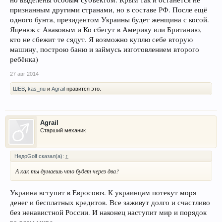
признанным другими странами, но в составе РФ. После ещё
одного бунта, президентом Украины будет женщина с косой.
Яценюк с Аваковым и Ко сбегут в Америку или Британию,
кто не сбежит те сядут. Я возможно куплю себе вторую
машину, построю баню и займусь изготовлением второго
ребёнка)
27 авг 2014
ШЕВ
,
kas_nu
и
Agrail
нравится это.
Agrail
Старший механик
НедоGolf сказал(а):
↑
А как ты думаешь что будет через два?
Украина вступит в Евросоюз. К украинцам потекут моря
денег и бесплатных кредитов. Все заживут долго и счастливо
без ненавистной России. И наконец наступит мир и порядок