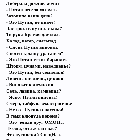
Либерала дождик мочит
- Путин весело хохочет.
Затопило вашу дачу?
- Это Путин, не иначе!
Вас гроза в пути застала?
То рука Кремля достала.
Холод, ветер, снегопад
- Снова Путин виноват.
Сносит крышу ураганом?
- Это Путин мстит баранам.
Шторм, цунами, наводненье?
- Это Путин, без сомненья!
Ливень, оползень, циклон
- Виноват конечно он
Сель, лавина, камнепад?
- Ясно: Путин виноват!
Смерч, тайфун, землетрясенье
- Нет от Путина спасенья!
В темя клюнула ворона?
- Это -юный друг ОМОНа.
Пчелы, осы жалят вас? -
Это путинский СпецНаз.