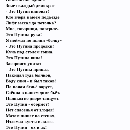
Знает каждый демократ
- Это Путин виноват!
Кто вчера в моём подъезде
Лифт зассал до потолка?
Мне, товарищи, поверьте-
Это Путина рука!
Я поймал по пьяни «белку»
- Это Путина проделки!
Куча под столом говна.
Это Путина вина!
Засорился унитаз
- Это Путина приказ,
Накидал туда бычков,
Воду слил - и был таков!
По ночам бельё ворует,
Стёкла в нашем доме бьёт.
Пьяным во дворе танцует.
Это Путин - обормот!
Нет спасенья от злодея!
Матом пишет на стенах,
Изломал кусты в аллее.
Это Путин - ох и ах!