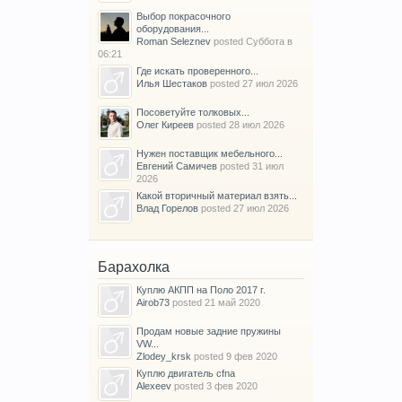
Выбор покрасочного
оборудования...
Roman Seleznev
posted
Суббота в
06:21
Где искать проверенного...
Илья Шестаков
posted
27 июл 2026
Посоветуйте толковых...
Олег Киреев
posted
28 июл 2026
Нужен поставщик мебельного...
Евгений Самичев
posted
31 июл
2026
Какой вторичный материал взять...
Влад Горелов
posted
27 июл 2026
Барахолка
Куплю АКПП на Поло 2017 г.
Airob73
posted
21 май 2020
Продам новые задние пружины
VW...
Zlodey_krsk
posted
9 фев 2020
Куплю двигатель cfna
Alexeev
posted
3 фев 2020