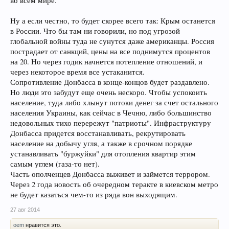
во всем мире.
Ну а если честно, то будет скорее всего так: Крым останется
в России. Что бы там ни говорили, но под угрозой
глобальной войны туда не сунутся даже американцы. Россия
пострадает от санкций, цены на все поднимутся процентов
на 20. Но через годик начнется потепление отношений, и
через некоторое время все устаканится.
Сопротивление Донбасса в конце-концов будет раздавлено.
Но люди это забудут еще очень нескоро. Чтобы успокоить
население, туда либо хлынут потоки денег за счет остального
населения Украины, как сейчас в Чечню, либо большинство
недовольных тихо перережут "патриоты". Инфраструктуру
Донбасса придется восстанавливать, рекрутировать
население на добычу угля, а также в срочном порядке
устанавливать "буржуйки" для отопления квартир этим
самым углем (газа-то нет).
Часть ополченцев Донбасса выживет и займется террором.
Через 2 года новость об очередном теракте в киевском метро
не будет казаться чем-то из ряда вон выходящим.
27 авг 2014
oem
нравится это.