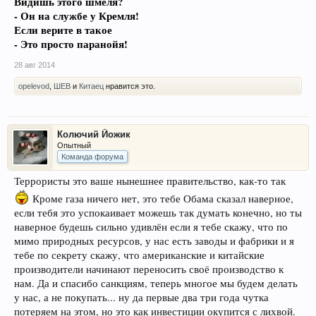
Видишь этого шмеля?
- Он на службе у Кремля!
Если верите в такое
- Это просто паранойя!
28 авг 2014
opelevod
,
ШЕВ
и
Китаец
нравится это.
Колючий Йожик
Опытный
Команда форума
Террористы это ваше нынешнее правительство, как-то так
Кроме газа ничего нет, это тебе Обама сказал наверное,
если тебя это успокаивает можешь так думать конечно, но ты
наверное будешь сильно удивлён если я тебе скажу, что по
мимо природных ресурсов, у нас есть заводы и фабрики и я
тебе по секрету скажу, что американские и китайские
производители начинают переносить своё производство к
нам. Да и спасибо санкциям, теперь многое мы будем делать
у нас, а не покупать... ну да первые два три года чутка
потеряем на этом, но это как инвестиции окупится с лихвой.