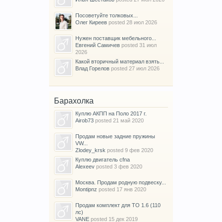
Посоветуйте толковых...
Олег Киреев
posted
28 июл 2026
Нужен поставщик мебельного...
Евгений Самичев
posted
31 июл
2026
Какой вторичный материал взять...
Влад Горелов
posted
27 июл 2026
Барахолка
Куплю АКПП на Поло 2017 г.
Airob73
posted
21 май 2020
Продам новые задние пружины
VW...
Zlodey_krsk
posted
9 фев 2020
Куплю двигатель cfna
Alexeev
posted
3 фев 2020
Москва. Продам родную подвеску...
Montipnz
posted
17 янв 2020
Продам комплект для ТО 1.6 (110
лс)
VANE
posted
15 дек 2019