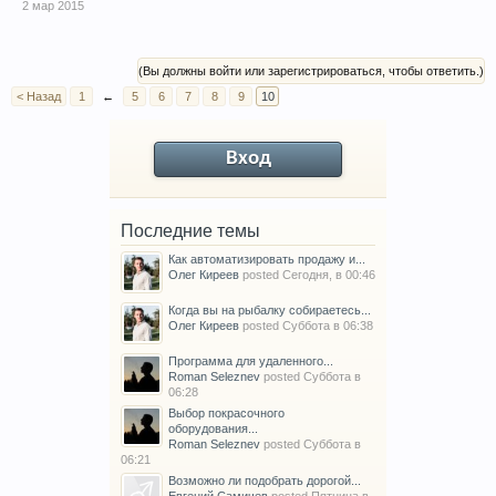
2 мар 2015
(Вы должны войти или зарегистрироваться, чтобы ответить.)
< Назад
1
←
5
6
7
8
9
10
Вход
Последние темы
Как автоматизировать продажу и...
Олег Киреев
posted
Сегодня, в 00:46
Когда вы на рыбалку собираетесь...
Олег Киреев
posted
Суббота в 06:38
Программа для удаленного...
Roman Seleznev
posted
Суббота в
06:28
Выбор покрасочного
оборудования...
Roman Seleznev
posted
Суббота в
06:21
Возможно ли подобрать дорогой...
Евгений Самичев
posted
Пятница в