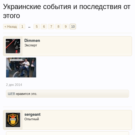
Украинские события и последствия от
этого
< Назад
1
←
5
6
7
8
9
10
Dimmen
Эксперт
2 дек 2014
ШЕВ
нравится это.
sergeant
Опытный