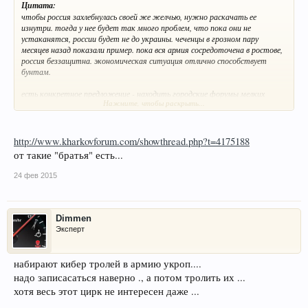
Цитата:
чтобы россия захлебнулась своей же желчью, нужно раскачать ее
изнутри. тогда у нее будет так много проблем, что пока они не
устаканятся, россии будет не до украины. чеченцы в грозном пару
месяцев назад показали пример. пока вся армия сосредоточена в ростове,
россия беззащитна. экономическая ситуация отлично способствует
бунтам.
есть конкретное предложение - находить городские форумы мелких
Нажмите, чтобы раскрыть...
городов в сибири, на урале, на дальнем востоке, на кавказе и постить
темы в духе - несовершеннолетняя жительница этого города была
зверски изнасилована и убита мажорами в москве. мама попала в
психиатрическую клинику. папа застрелился. по сообщению начальника
http://www.kharkovforum.com/showthread.php?t=4175188
мвд, уголовное дело было закрыто за отсутствием состава преступления.
от такие "братья" есть...
дальше куча фоток дорогих машин и представителей золотой молодежи.
чем качественнее помои, тем лучше. все равно российское быдло хавает
24 фев 2015
любое инфо и принимает это за правду. побольше мяса, людоедов, менты
устроили тир из трех школьниц и т.п. чернуха. сработает.
если это сделать массово и повально, градус ненависти зашкалит. у
Dimmen
россии богатый опыт восстаний. во времена ссср, в 50х-60х восставали
Эксперт
целые города.. только Правда об этом не писала.
набирают кибер тролей в армию укроп....
надо записасаться наверно ., а потом тролить их ...
хотя весь этот цирк не интересен даже ...