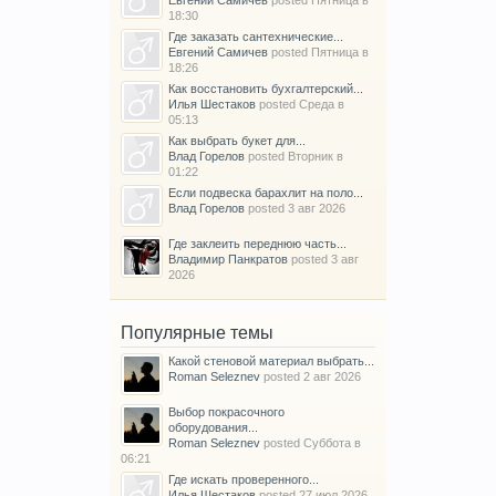
18:30
Где заказать сантехнические...
Евгений Самичев
posted
Пятница в
18:26
Как восстановить бухгалтерский...
Илья Шестаков
posted
Среда в
05:13
Как выбрать букет для...
Влад Горелов
posted
Вторник в
01:22
Если подвеска барахлит на поло...
Влад Горелов
posted
3 авг 2026
Где заклеить переднюю часть...
Владимир Панкратов
posted
3 авг
2026
Популярные темы
Какой стеновой материал выбрать...
Roman Seleznev
posted
2 авг 2026
Выбор покрасочного
оборудования...
Roman Seleznev
posted
Суббота в
06:21
Где искать проверенного...
Илья Шестаков
posted
27 июл 2026