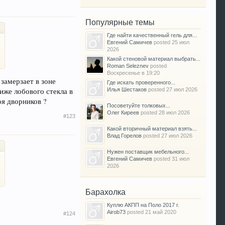
Популярные темы
Где найти качественный гель для...
Евгений Самичев
posted
25 июл
2026
Какой стеновой материал выбрать...
Roman Seleznev
posted
Воскресенье в 19:20
замерзает в зоне
Где искать проверенного...
иже лобового стекла в
Илья Шестаков
posted
27 июл 2026
оя дворников ?
Посоветуйте толковых...
Олег Киреев
posted
28 июл 2026
#123
Какой вторичный материал взять...
Влад Горелов
posted
27 июл 2026
Нужен поставщик мебельного...
Евгений Самичев
posted
31 июл
2026
Барахолка
Куплю АКПП на Поло 2017 г.
Airob73
posted
21 май 2020
#124