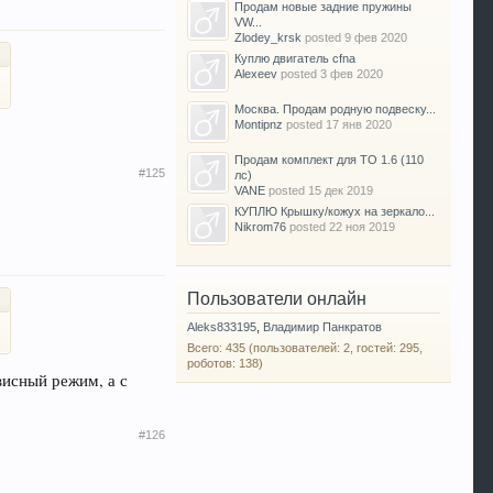
Продам новые задние пружины
VW...
Zlodey_krsk
posted
9 фев 2020
Куплю двигатель cfna
Alexeev
posted
3 фев 2020
Москва. Продам родную подвеску...
Montipnz
posted
17 янв 2020
Продам комплект для ТО 1.6 (110
#125
лс)
VANE
posted
15 дек 2019
КУПЛЮ Крышку/кожух на зеркало...
Nikrom76
posted
22 ноя 2019
Пользователи онлайн
Aleks833195
,
Владимир Панкратов
Всего: 435 (пользователей: 2, гостей: 295,
роботов: 138)
висный режим, а с
#126