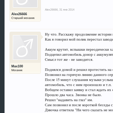
Alex26666
,
31 янв 2014
Alex26666
Старший механик
Ну что. Расскажу продолжение истории п
Как я говорил мой полик перестал завод
Аккум крутит, вспышки переодически ха
Подцепил автомобиль донор с аккумулято
Смысл тот же - не заводится.
Max100
Поднялся домой и решил протестить на 
Механик
Позвонил на горячую линию данного сер
После 15 минут слушания музыки услыша
автомобиль, что с ним произошло и т.п.
Вобщем оставил заявку и стал ждать их 
Прошло два часа. Звонка не было.
Решил "надавить на глаз" им.
Сам позвонил и после короткой беседы с
Дэвочка ответила "Ни чего сказать не мо