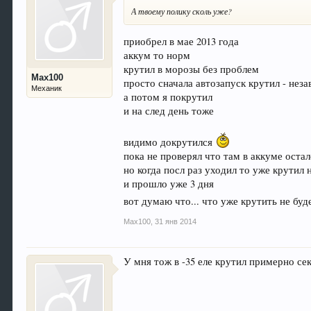
А твоему полику сколь уже?
приобрел в мае 2013 года
аккум то норм
крутил в морозы без проблем
Max100
просто сначала автозапуск крутил - неза
Механик
а потом я покрутил
и на след день тоже
видимо докрутился
пока не проверял что там в аккуме остал
но когда посл раз уходил то уже крутил 
и прошло уже 3 дня
вот думаю что... что уже крутить не бу
Max100
,
31 янв 2014
У мня тож в -35 еле крутил примерно сек