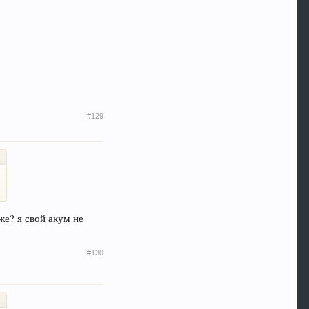
#129
же? я свой акум не
#130