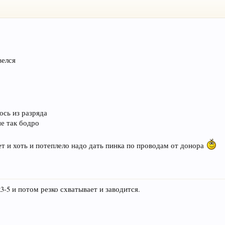
велся
ось из разряда
не так бодро
дет и хоть и потеплело надо дать пинка по проводам от донора
3-5 и потом резко схватывает и заводится.