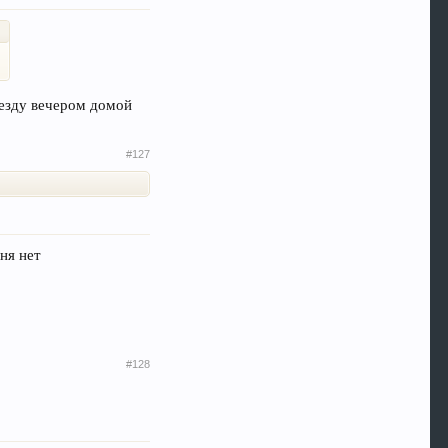
иезду вечером домой
#127
ня нет
#128