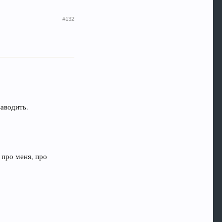
#132
заводить.
 про меня, про