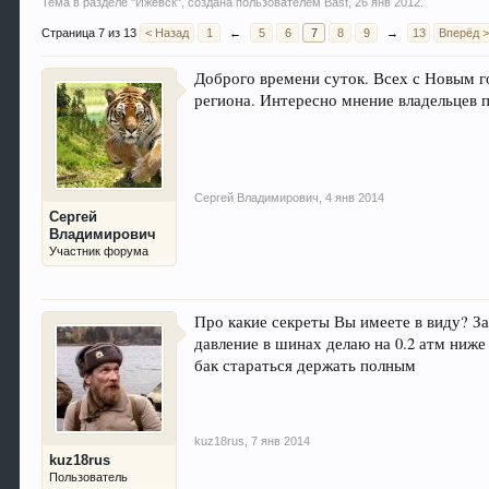
Тема в разделе "
Ижевск
", создана пользователем
Bast
,
26 янв 2012
.
Страница 7 из 13
< Назад
1
←
5
6
7
8
9
→
13
Вперёд 
Доброго времени суток. Всех с Новым г
региона. Интересно мнение владельцев 
Сергей Владимирович
,
4 янв 2014
Сергей
Владимирович
Участник форума
Про какие секреты Вы имеете в виду? За
давление в шинах делаю на 0.2 атм ниже
бак стараться держать полным
kuz18rus
,
7 янв 2014
kuz18rus
Пользователь