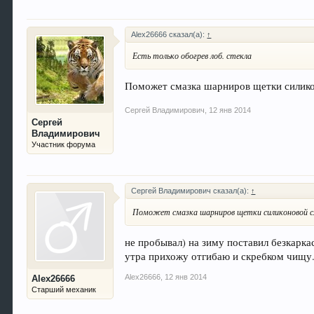
Alex26666 сказал(а):
↑
Есть только обогрев лоб. стекла
Поможет смазка шарниров щетки силико
Сергей Владимирович
,
12 янв 2014
Сергей
Владимирович
Участник форума
Сергей Владимирович сказал(а):
↑
Поможет смазка шарниров щетки силиконовой 
не пробывал) на зиму поставил безкарка
утра прихожу отгибаю и скребком чищу.
Alex26666
,
12 янв 2014
Alex26666
Старший механик