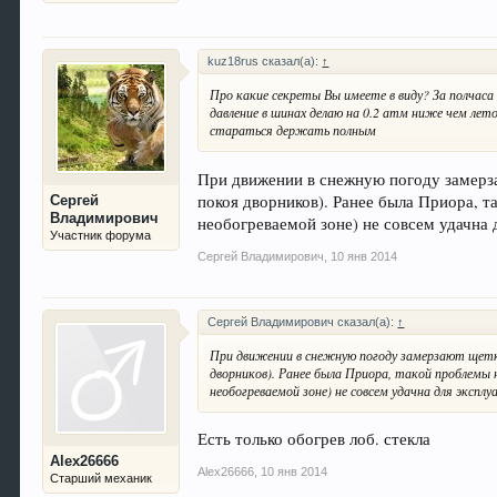
kuz18rus сказал(а):
↑
Про какие секреты Вы имеете в виду? За полчаса
давление в шинах делаю на 0.2 атм ниже чем лет
стараться держать полным
При движении в снежную погоду замерзаю
покоя дворников). Ранее была Приора, т
Сергей
Владимирович
необогреваемой зоне) не совсем удачна 
Участник форума
Сергей Владимирович
,
10 янв 2014
Сергей Владимирович сказал(а):
↑
При движении в снежную погоду замерзают щетки
дворников). Ранее была Приора, такой проблемы 
необогреваемой зоне) не совсем удачна для экспл
Есть только обогрев лоб. стекла
Alex26666
Alex26666
,
10 янв 2014
Старший механик