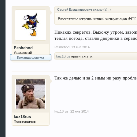
Сергей Владимирович сказал(а):
↑
Расскажите секреты зимней эксплуатации ФПС в
Никаких секретов. Выхожу утром, завож
теплая погода, ставлю дворники в серви
Peshehod
,
13 янв 2014
Peshehod
Уважаемый
kuz18rus
нравится это.
Команда форума
Так же делаю и за 2 зимы ни разу пробл
kuz18rus
,
22 янв 2014
kuz18rus
Пользователь