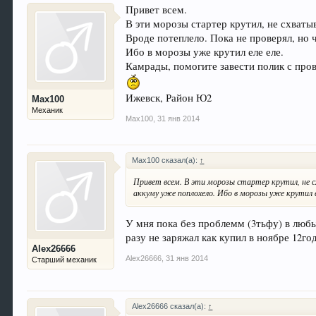
Привет всем.
В эти морозы стартер крутил, не схваты
Вроде потеплело. Пока не проверял, но 
Ибо в морозы уже крутил еле еле.
Камрады, помогите завести полик с про
Ижевск, Район Ю2
Max100
Механик
Max100
,
31 янв 2014
Max100 сказал(а):
↑
Привет всем. В эти морозы стартер крутил, не с
аккуму уже поплохело. Ибо в морозы уже крутил е
У мня пока без проблемм (3тьфу) в любы
разу не заряжал как купил в ноябре 12год
Alex26666
Alex26666
,
31 янв 2014
Старший механик
Alex26666 сказал(а):
↑