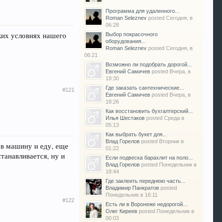
Программа для удаленного...
Roman Seleznev
posted
Сегодня, в
06:28
ких условиях нашего
Выбор покрасочного
оборудования...
Roman Seleznev
posted
Сегодня, в
06:21
Возможно ли подобрать дорогой...
Евгений Самичев
posted
Вчера, в
18:30
Где заказать сантехнические...
#121
Евгений Самичев
posted
Вчера, в
18:26
Как восстановить бухгалтерский...
Илья Шестаков
posted
Среда в
05:13
Как выбрать букет для...
Влад Горелов
posted
Вторник в
 в машину и еду, еще
01:22
танавливается, ну и
Если подвеска барахлит на поло...
Влад Горелов
posted
Понедельник в
18:44
Где заклеить переднюю часть...
Владимир Панкратов
posted
Понедельник в 16:11
#122
Есть ли в Воронеже недорогой...
Олег Киреев
posted
Понедельник в
00:03