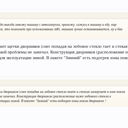
 до выезда завожу машину с автозапуска, прихожу, сажусь в машину и еду, еще
ом, это помогает при использовании ABS, машина лучше останавливается, ну и бак
т щетки дворников (снег попадая на лобовое стекло тает и стекая 
акой проблемы не замечал. Конструкция дворников (расположение н
для эксплуатации зимой. В пакете "Зимний" есть подогрев зоны пок
 дворников (снег попадая на лобовое стекло тает и стекая замерзает в зоне покоя
не замечал. Конструкция дворников (расположение ниже лобового стекла в
уатации зимой. В пакете "Зимний" есть подогрев зоны покоя дворников ?