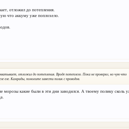
вает, отложил до потепления.
чую что аккуму уже поплохело.
водов.
хватывает, отложил до потепления. Вроде потеплело. Пока не проверял, но чую что
ле еле. Камрады, помогите завести полик с проводов.
е морозы какие были в эти дни заводился. А твоему полику сколь у
а.