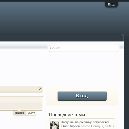
Вход
Вход
За сколько можно продать Ваш VW P
Подбор
Выкуп
Последние темы
Когда вы на рыбалку собираетесь...
Олег Киреев
posted
Сегодня, в 06:38