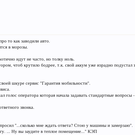
ро то как заводили авто.
ится в морозы.
отично идут не часто, но толку ноль.
ром, чтоб крутило бодрее, т.к. свой аккум уже израдно подустал 
своей шкуре сервис "Гарантия мобильности".
виса.
л голос оператора которая начала задавать стандартные вопросы -
ответного звонка.
просил "...сколько мне ждать ответа? Стою у машины и замерзаю".
гу. ... Ну вы заудите в теплое помещение..." КЭП