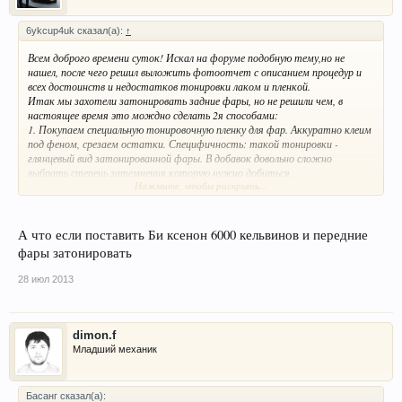
6ykcup4uk сказал(а):
↑
Всем доброго времени суток! Искал на форуме подобную тему,но не
нашел, после чего решил выложить фотоотчет с описанием процедур и
всех достоинств и недостатков тонировки лаком и пленкой.
Итак мы захотели затонировать задние фары, но не решили чем, в
настоящее время это мождно сделать 2я способами:
1. Покупаем специальную тонировочную пленку для фар. Аккуратно клеим
под феном, срезаем остатки. Специфичность: такой тонировки -
глянцевый вид затонированной фары. В добавок довольно сложно
выбрать степень затемнения которую нужно добиться.
Нажмите, чтобы раскрыть...
2. Покупаем специальный тонировочный лак. Специфичность: наносится
слоями до получения желаемого затемнения, тонированная фара
приобретает матовый вид.
Ввиду вышесказанного я решил выбрать для тонирования именно лак. Для
А что если поставить Би ксенон 6000 кельвинов и передние
того чтобы всё было как надо нам понадобится (фото 1):
фары затонировать
1. Лак для тонировки фар
2. Обезжириватель
28 июл 2013
3. Малярный скотч (я выбрал скотч примерно 1,5-2см шириной)
4. Защитная покрасочная пленка
5. Бумажные салфетки
dimon.f
Перед тем как приступать к тонированию необходимо защитить все
Младший механик
элементы которые мы красить не желаем (фото 2) для этого можно
взять плёнку или газеты (кому как удобно). При этом лучше как бы
запихнуть скотч между фарой и корпусом в зазор (если он там есть), а
Басанг сказал(а):
не в нахлёст (фото 3). После того как у нас всё заклеено тщательно моем