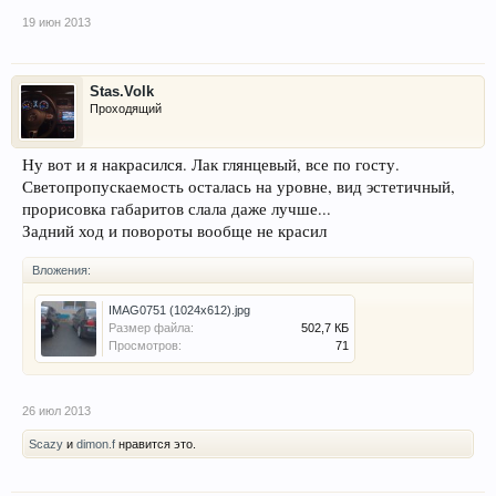
19 июн 2013
Stas.Volk
Проходящий
Ну вот и я накрасился. Лак глянцевый, все по госту.
Светопропускаемость осталась на уровне, вид эстетичный,
прорисовка габаритов слала даже лучше...
Задний ход и повороты вообще не красил
Вложения:
IMAG0751 (1024x612).jpg
Размер файла:
502,7 КБ
Просмотров:
71
26 июл 2013
Scazy
и
dimon.f
нравится это.