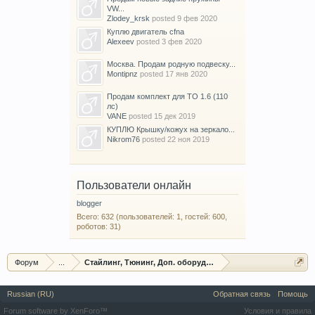
VW...
Zlodey_krsk
posted
9 фев 2020
Куплю двигатель cfna
Alexeev
posted
3 фев 2020
Москва. Продам родную подвеску...
Montipnz
posted
17 янв 2020
Продам комплект для ТО 1.6 (110
лс)
VANE
posted
15 дек 2019
КУПЛЮ Крышку/кожух на зеркало...
Nikrom76
posted
22 ноя 2019
Пользователи онлайн
blogger
Всего: 632 (пользователей: 1, гостей: 600,
роботов: 31)
Форум
...
Стайлинг, Тюнинг, Доп. оборудование, Защита
Russian (RU)
Обратная связь
Помощь
Forum software by XenForo™
Условия и правила