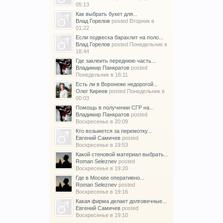
05:13
Как выбрать букет для...
Влад Горелов
posted
Вторник в
01:22
Если подвеска барахлит на поло...
Влад Горелов
posted
Понедельник в
18:44
Где заклеить переднюю часть...
Владимир Панкратов
posted
Понедельник в 16:11
Есть ли в Воронеже недорогой...
Олег Киреев
posted
Понедельник в
00:03
Помощь в получении СГР на...
Владимир Панкратов
posted
Воскресенье в 20:09
Кто возьмется за перемотку...
Евгений Самичев
posted
Воскресенье в 19:53
Какой стеновой материал выбрать...
Roman Seleznev
posted
Воскресенье в 19:20
Где в Москве оперативно...
Roman Seleznev
posted
Воскресенье в 19:16
Какая фирма делает долговечные...
Евгений Самичев
posted
Воскресенье в 19:10