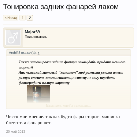
Тонировка задних фанарей лаком
< Назад
1
2
Major39
Пользователь
Archi48 сказал(а):
↑
Также затонировал задние фонари лаком,дабы придать немного
шарма)))
Лак немецкий,матовый "хамалеон",под разными углами имеет
разную степень затемненности,поэтому не могу передать
фотографией полную картину
Нажмите, чтобы раскрыть...
Лак:
Чисто мое мнение. так как будто фары старые, машинка
блестит. а фонари нет.
20 май 2013