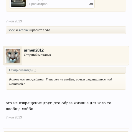
Просмотров:
39
7 ноя 2013
Spec
и
Archi48
нравится это.
armen2012
Старший механик
Тахир сказал(а):
↑
Колхоз всё это ребята. У вас же не авоВаз, зачем извращаться над
машиной?
это не извращение друг ,это образ жизни а для кого то
вообще хобби
7 ноя 2013