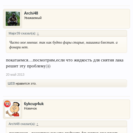
Результат:
Archi48
Уважаемый
Major39 сказал(а):
↑
Чисто мое мнение. так как будто фары старые, машинка блестит. а
фонари нет.
покатаемся....посмотрим,если что жидкость для снятия лака
решит эту проблему)))
20 май 2013
ШЕВ
нравится это.
6ykcup4uk
Новичок
Archi48 сказал(а):
↑
покатаемся....посмотрим,если что жидкость для снятия лака решит