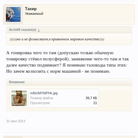
Тахир
Уважаемый
Archi48 сказал(а):
↑
))))))но и не фольксваген,в привычном мировом качестве))))
А тонировка чего то там (допускаю только обычную
тонировку стёкол полусферой), занижение чего-то там и так
далее качество поднимает? Я понимаю тазоводы типа этих:
Но зачем колхозить с норм машиной - не понимаю.
Вложения:
mIbUMY6tPHk.jpg
Размер файла:
39,7 КБ
Просмотров:
21
31 июл 2013