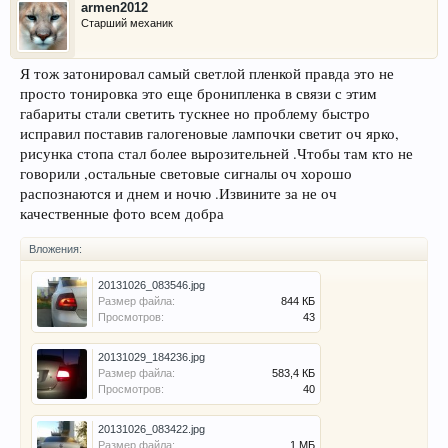
armen2012
Старший механик
Я тож затонировал самый светлой пленкой правда это не
просто тонировка это еще бронипленка в связи с этим
габариты стали светить тускнее но проблему быстро
исправил поставив галогеновые лампочки светит оч ярко,
рисунка стопа стал более вырозительней .Чтобы там кто не
говорили ,остальные световые сигналы оч хорошо
распознаются и днем и ночю .Извините за не оч
качественные фото всем добра
Вложения:
20131026_083546.jpg
Размер файла:
844 КБ
Просмотров:
43
20131029_184236.jpg
Размер файла:
583,4 КБ
Просмотров:
40
20131026_083422.jpg
Размер файла:
1 МБ