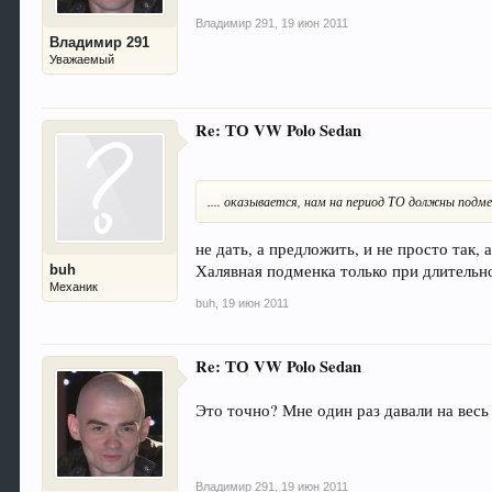
Владимир 291
,
19 июн 2011
Владимир 291
Уважаемый
Re: ТО VW Polo Sedan
.... оказывается, нам на период ТО должны подме
не дать, а предложить, и не просто так, 
Халявная подменка только при длительн
buh
Механик
buh
,
19 июн 2011
Re: ТО VW Polo Sedan
Это точно? Мне один раз давали на весь
Владимир 291
,
19 июн 2011