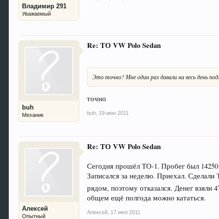
Владимир 291
Уважаемый
Re: ТО VW Polo Sedan
Это точно? Мне один раз давали на весь день под
точно
buh
buh
,
19 июн 2011
Механик
Re: ТО VW Polo Sedan
Сегодня прошёл ТО-1. Пробег был 14250 
Записался за неделю. Приехал. Сделали 
рядом, поэтому отказался. Денег взяли 4
общем ещё полгода можно кататься.
Алексей
Алексей
,
17 июл 2011
Опытный