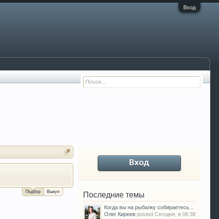
Вход
Вход
За сколько можно продать Ваш VW P
Подбор
Выкуп
Последние темы
Когда вы на рыбалку собираетесь...
Олег Киреев
posted
Сегодня, в 06:38