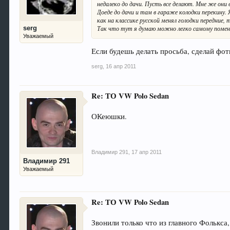
недалеко до дачи. Пусть все делают. Мне же они 
Доеде до дачи и там в гараже колодки перекину.
как на классике русской менял голодки передние
serg
Так что тут я думаю можно легко самому помен
Уважаемый
Если будешь делать просьба, сделай фо
serg
,
16 апр 2011
Re: ТО VW Polo Sedan
ОКеюшки.
Владимир 291
,
17 апр 2011
Владимир 291
Уважаемый
Re: ТО VW Polo Sedan
Звонили только что из главного Фолькса