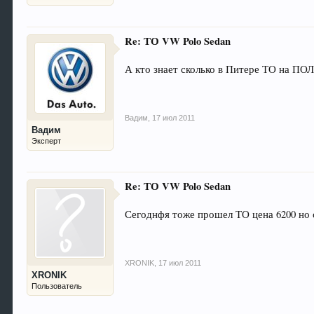
Re: ТО VW Polo Sedan
А кто знает сколько в Питере ТО на ПО
Вадим
,
17 июл 2011
Вадим
Эксперт
Re: ТО VW Polo Sedan
Сегоднфя тоже прошел ТО цена 6200 но о
XRONIK
,
17 июл 2011
XRONIK
Пользователь