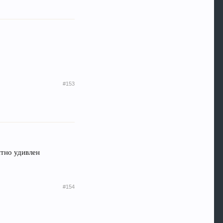
#153
ятно удивлен
#154