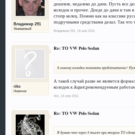
дешевле, недалеко до дачи. Пусть все де
колодок и прочее. Доеде до дачи и там 
стопр колец. Помню как на классике рус
подручными средствами делал. Так что 
Владимир 291
Уважаемый
Владимир 291
,
16 апр 2011
Re: ТО VW Polo Sedan
А самому колодки поменять проблематично? Нуж
А такой случай разве не является форм
колодок к &quot;рекомендуемым работам
riks
Новичок
riks
,
16 апр 2011
Re: ТО VW Polo Sedan
Я думаю что через 8 тысяч при втором ТО сделаю