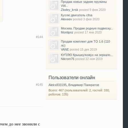
Продам новые задние пружины
VW...
Zlodey_krsk
posted
9 фев 2020
Куплю двигатель cfna
Alexeev
posted
3 фев 2020
Москва. Продам родную подвеску...
Montipnz
posted
17 янв 2020
#144
Продам комплект для ТО 1.6 (110
лс)
VANE
posted
15 дек 2019
КУПЛЮ Крышку/кожух на зеркало...
Nikrom76
posted
22 ноя 2019
Пользователи онлайн
#145
Aleks833195
,
Владимир Панкратов
Всего: 467 (пользователей: 2, гостей: 330,
роботов: 135)
ичем до нее звонили с