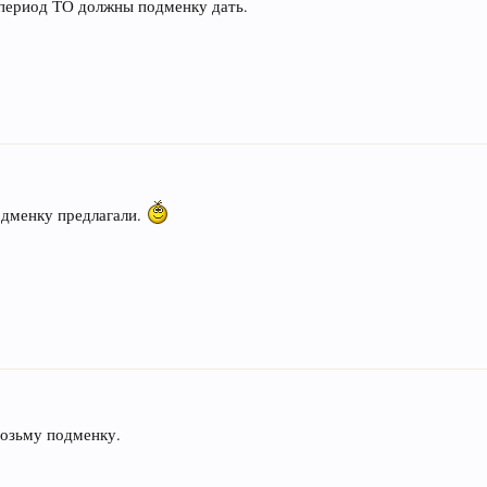
а период ТО должны подменку дать.
одменку предлагали.
возьму подменку.