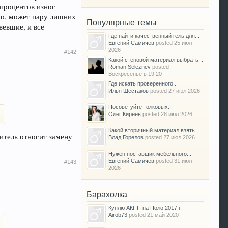
 процентов износ
дно, может пару лишних
Популярные темы
вевшие, и все
Где найти качественный гель для...
Евгений Самичев
posted
25 июл
2026
#142
Какой стеновой материал выбрать...
Roman Seleznev
posted
Воскресенье в 19:20
Где искать проверенного...
Илья Шестаков
posted
27 июл 2026
Посоветуйте толковых...
Олег Киреев
posted
28 июл 2026
Какой вторичный материал взять...
дитель относит замену
Влад Горелов
posted
27 июл 2026
Нужен поставщик мебельного...
Евгений Самичев
posted
31 июл
#143
2026
Барахолка
Куплю АКПП на Поло 2017 г.
Airob73
posted
21 май 2020