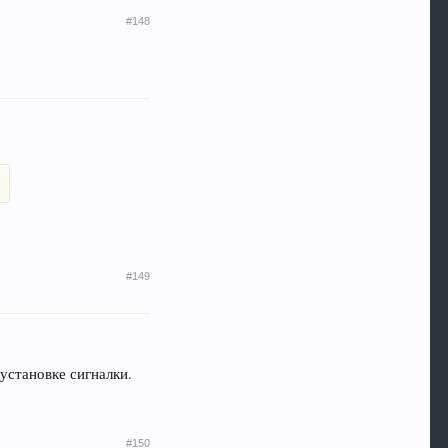
#148
#149
 установке сигналки.
#150