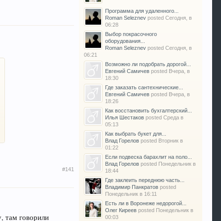
Программа для удаленного...
Roman Seleznev
posted
Сегодня, в
06:28
Выбор покрасочного
оборудования...
Roman Seleznev
posted
Сегодня, в
06:21
Возможно ли подобрать дорогой...
Евгений Самичев
posted
Вчера, в
18:30
Где заказать сантехнические...
Евгений Самичев
posted
Вчера, в
18:26
Как восстановить бухгалтерский...
Илья Шестаков
posted
Среда в
05:13
Как выбрать букет для...
Влад Горелов
posted
Вторник в
01:22
Если подвеска барахлит на поло...
Влад Горелов
posted
Понедельник в
#141
18:44
Где заклеить переднюю часть...
Владимир Панкратов
posted
Понедельник в 16:11
Есть ли в Воронеже недорогой...
Олег Киреев
posted
Понедельник в
, там говорили
00:03