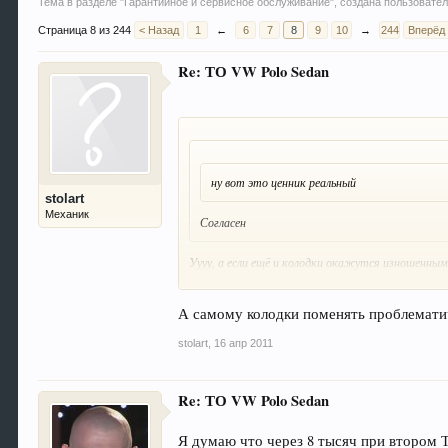
Тема в разделе "
Гарантийное и сервисное обслуживание
", создана пользоват
Страница 8 из 244
< Назад
1
←
6
7
8
9
10
→
244
Вперёд
Re: ТО VW Polo Sedan
ну вот это ценник реальный
stolart
Механик
Согласен
Уууу, а если ещё и колодки окажутся изношенным
ТО 30 000
= 13 280+4762(передние минимум)+122
ТО 45 000
= 13980+5712(задние минимум)+1050(0
А это правильно, что нормочасы дилера больше 
А самому колодки поменять проблемати
stolart
,
16 апр 2011
Re: ТО VW Polo Sedan
Я думаю что через 8 тысяч при втором 