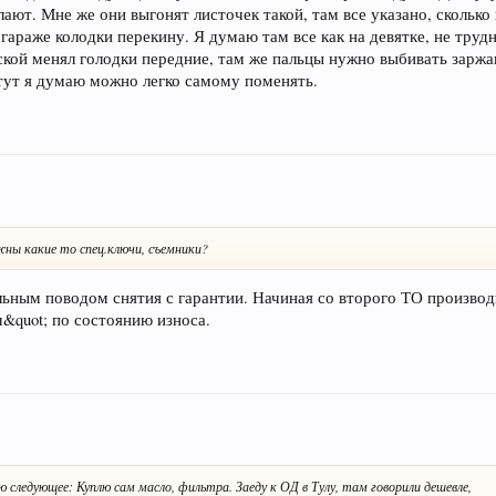
лают. Мне же они выгонят листочек такой, там все указано, сколько
в гараже колодки перекину. Я думаю там все как на девятке, не тру
ской менял голодки передние, там же пальцы нужно выбивать заржа
тут я думаю можно легко самому поменять.
ны какие то спец.ключи, съемники?
альным поводом снятия с гарантии. Начиная со второго ТО произво
&quot; по состоянию износа.
 следующее: Куплю сам масло, фильтра. Заеду к ОД в Тулу, там говорили дешевле,