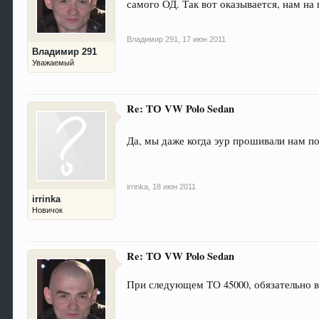
самого ОД. Так вот оказывается, нам н
Владимир 291
,
17 июн 2011
Владимир 291
Уважаемый
Re: ТО VW Polo Sedan
Да, мы даже когда эур прошивали нам п
irrinka
,
18 июн 2011
irrinka
Новичок
Re: ТО VW Polo Sedan
При следующем ТО 45000, обязательно 