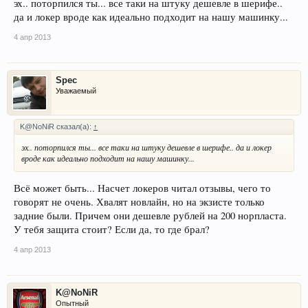
эх.. поторпился ты... все таки на штуку дешевле в шерифе..
да и локер вроде как идеально подходит на нашу машинку...
4 апр 2013
Spec
Уважаемый
K@NoNiR сказал(а):
↑
эх.. поторпился ты... все таки на штуку дешевле в шерифе.. да и локер
вроде как идеально подходит на нашу машинку...
Всё может быть... Насчет локеров читал отзывы, чего то
говорят не очень. Хвалят новлайн, но на экзисте только
задние были. Причем они дешевле рублей на 200 норпласта.
У тебя защита стоит? Если да, то где брал?
4 апр 2013
K@NoNiR
Опытный