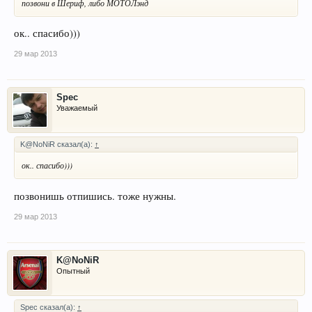
позвони в Шериф, либо МОТОЛэнд
ок.. спасибо)))
29 мар 2013
Spec
Уважаемый
K@NoNiR сказал(а):
↑
ок.. спасибо)))
позвонишь отпишись. тоже нужны.
29 мар 2013
K@NoNiR
Опытный
Spec сказал(а):
↑