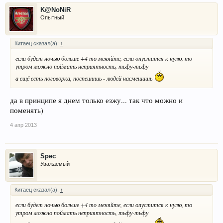
K@NoNiR
Опытный
Китаец сказал(а):
↑
если будет ночью больше +4 то меняйте, если опустится к нулю, то
утром можно поймать неприятность, тьфу-тьфу
а ещё есть поговорка, поспешишь - людей насмешишь
да в принципе я днем только езжу... так что можно и
поменять)
4 апр 2013
Spec
Уважаемый
Китаец сказал(а):
↑
если будет ночью больше +4 то меняйте, если опустится к нулю, то
утром можно поймать неприятность, тьфу-тьфу