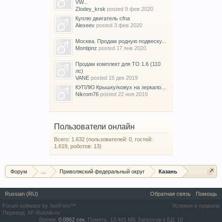
VW...
Zlodey_krsk
posted
9 фев 2020
Куплю двигатель cfna
Alexeev
posted
3 фев 2020
Москва. Продам родную подвеску...
Montipnz
posted
17 янв 2020
Продам комплект для ТО 1.6 (110
лс)
VANE
posted
15 дек 2019
КУПЛЮ Крышку/кожух на зеркало...
Nikrom76
posted
22 ноя 2019
Пользователи онлайн
Всего: 1.632 (пользователей: 0, гостей:
1.619, роботов: 13)
Форум
...
Приволжский федеральный округ
Казань
Russian (RU)
Обратная связь
Помощь
Forum software by XenForo™
Условия и правила
Перевод:
XF-Russia.ru
Время:
0,0862 сек.
Память:
13,401 МБ
Запросов к БД:
10