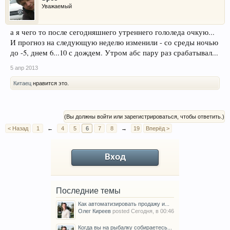
Уважаемый
а я чего то после сегодняшнего утреннего гололеда очкую...
И прогноз на следующую неделю изменили - со среды ночью
до -5, днем 6...10 с дождем. Утром абс пару раз срабатывал...
5 апр 2013
Китаец
нравится это.
(Вы должны войти или зарегистрироваться, чтобы ответить.)
< Назад
1
←
4
5
6
7
8
→
19
Вперёд >
Вход
Последние темы
Как автоматизировать продажу и...
Олег Киреев
posted
Сегодня, в 00:46
Когда вы на рыбалку собираетесь...