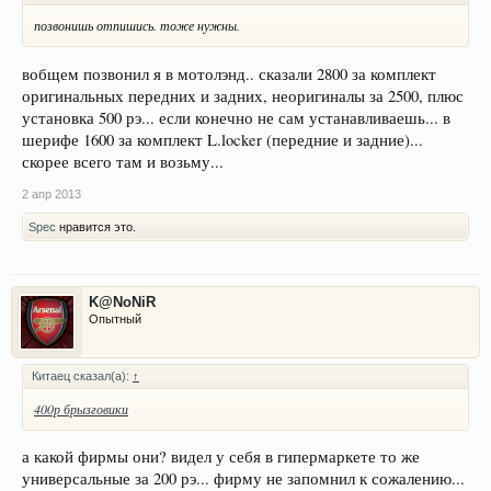
позвонишь отпишись. тоже нужны.
вобщем позвонил я в мотолэнд.. сказали 2800 за комплект
оригинальных передних и задних, неоригиналы за 2500, плюс
установка 500 рэ... если конечно не сам устанавливаешь... в
шерифе 1600 за комплект L.locker (передние и задние)...
скорее всего там и возьму...
2 апр 2013
Spec
нравится это.
K@NoNiR
Опытный
Китаец сказал(а):
↑
400р брызговики
а какой фирмы они? видел у себя в гипермаркете то же
универсальные за 200 рэ... фирму не запомнил к сожалению...