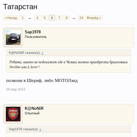
Татарстан
< Назад
1
←
4
5
6
7
8
→
19
Вперёд >
Sap1978
Пользователь
K@NoNiR сказал(а):
↑
Ребята, никто не подскажет где в Челнах можно приобрести брызговики
Novline или L.locer?
позвони в Шериф, либо МОТОЛэнд
29 мар 2013
K@NoNiR
Опытный
Sap1978 сказал(а):
↑