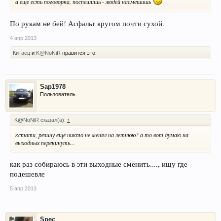
а ещё есть поговорка, поспешишь - людей насмешишь
По рукам не бей! Асфальт кругом почти сухой.
4 апр 2013
Китаец
и
K@NoNiR
нравится это.
Sap1978
Пользователь
K@NoNiR сказал(а):
↑
кстати, резину еще никто не менял на летнюю? а то вот думаю на
выходных перекинуть...
как раз собираюсь в эти выходные сменить...., ищу где
подешевле
5 апр 2013
Spec