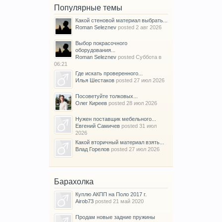
Популярные темы
Какой стеновой материал выбрать...
Roman Seleznev
posted
2 авг 2026
Выбор покрасочного
оборудования...
Roman Seleznev
posted
Суббота в
06:21
Где искать проверенного...
Илья Шестаков
posted
27 июл 2026
Посоветуйте толковых...
Олег Киреев
posted
28 июл 2026
Нужен поставщик мебельного...
Евгений Самичев
posted
31 июл
2026
Какой вторичный материал взять...
Влад Горелов
posted
27 июл 2026
Барахолка
Куплю АКПП на Поло 2017 г.
Airob73
posted
21 май 2020
Продам новые задние пружины