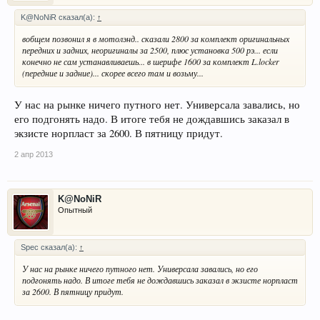
K@NoNiR сказал(а):
↑
вобщем позвонил я в мотолэнд.. сказали 2800 за комплект оригинальных
передних и задних, неоригиналы за 2500, плюс установка 500 рэ... если
конечно не сам устанавливаешь... в шерифе 1600 за комплект L.locker
(передние и задние)... скорее всего там и возьму...
У нас на рынке ничего путного нет. Универсала завались, но
его подгонять надо. В итоге тебя не дождавшись заказал в
экзисте норпласт за 2600. В пятницу придут.
2 апр 2013
K@NoNiR
Опытный
Spec сказал(а):
↑
У нас на рынке ничего путного нет. Универсала завались, но его
подгонять надо. В итоге тебя не дождавшись заказал в экзисте норпласт
за 2600. В пятницу придут.