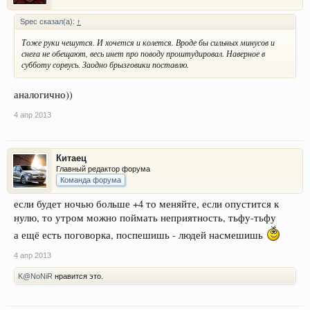
Spec сказал(а):
↑
Тоже руки чешутся. И хочется и колется. Вроде бы сильных минусов и
снега не обещают, весь инет про поводу проштудировал. Наверное в
субботу сорвусь. Заодно брызговики поставлю.
аналогично))
4 апр 2013
Китаец
Главный редактор форума
Команда форума
если будет ночью больше +4 то меняйте, если опустится к
нулю, то утром можно поймать неприятность, тьфу-тьфу
а ещё есть поговорка, поспешишь - людей насмешишь
4 апр 2013
K@NoNiR
нравится это.