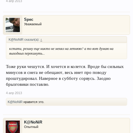
4 апр 2013
Spec
Уважаемый
K@NoNiR сказал(а):
↑
кстати, резину еще никто не менял на летнюю? а то вот думаю на
выходных перекинуть...
Тоже руки чешутся. И хочется и колется. Вроде бы сильных
минусов и снега не обещают, весь инет про поводу
проштудировал. Наверное в субботу сорвусь. Заодно
брызговики поставлю.
4 апр 2013
K@NoNiR
нравится это.
K@NoNiR
Опытный