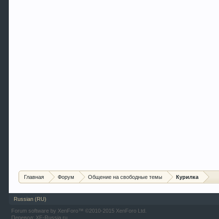
Главная
Форум
Общение на свободные темы
Курилка
Russian (RU)
Forum software by XenForo™
©2010-2015 XenForo Ltd.
Перевод:
XF-Russia.ru