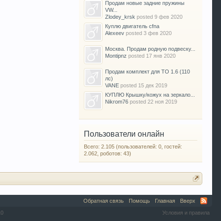
Продам новые задние пружины
VW...
Zlodey_krsk
posted
9 фев 2020
Куплю двигатель cfna
Alexeev
posted
3 фев 2020
Москва. Продам родную подвеску...
Montipnz
posted
17 янв 2020
Продам комплект для ТО 1.6 (110
лс)
VANE
posted
15 дек 2019
КУПЛЮ Крышку/кожух на зеркало...
Nikrom76
posted
22 ноя 2019
Пользователи онлайн
Всего: 2.105 (пользователей: 0, гостей:
2.062, роботов: 43)
Обратная связь
Помощь
Главная
Вверх
10
Условия и правила