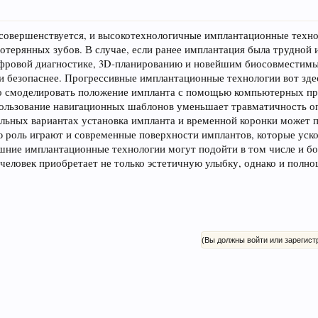
совершенствуется, и высокотехнологичные имплантационные техно
отерянных зубов. В случае, если ранее имплантация была трудной 
цифровой диагностике, 3D-планированию и новейшим биосовместим
 и безопаснее. Прогрессивные имплантационные технологии вот зд
но смоделировать положение импланта с помощью компьютерных п
спользование навигационных шаблонов уменьшает травматичность о
ельных вариантах установка импланта и временной коронки может п
 роль играют и современные поверхности имплантов, которые уск
ешние имплантационные технологии могут подойти в том числе и б
 человек приобретает не только эстетичную улыбку, однако и полн
(Вы должны войти или зарегист