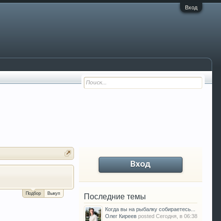
Вход
Вход
За сколько можно продать Ваш VW P
Подбор
Выкуп
Последние темы
Когда вы на рыбалку собираетесь...
Олег Киреев
posted
Сегодня, в 06:38