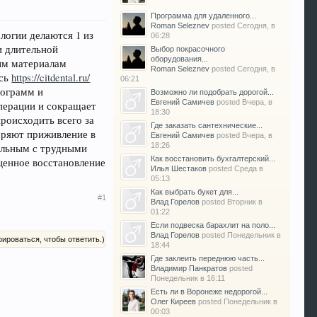
Программа для удаленного...
Roman Seleznev
posted
Сегодня, в
логии делаются 1 из
06:28
и длительной
Выбор покрасочного
оборудования...
ым материалам
Roman Seleznev
posted
Сегодня, в
есь
https://citdental.ru/
06:21
рограмм и
Возможно ли подобрать дорогой...
Евгений Самичев
posted
Вчера, в
перации и сокращает
18:30
роисходить всего за
Где заказать сантехнические...
оряют приживление в
Евгений Самичев
posted
Вчера, в
18:26
ольным с трудными
Как восстановить бухгалтерский...
оценное восстановление
Илья Шестаков
posted
Среда в
05:13
Как выбрать букет для...
#1
Влад Горелов
posted
Вторник в
01:22
Если подвеска барахлит на поло...
Влад Горелов
posted
Понедельник в
рироваться, чтобы ответить.)
18:44
Где заклеить переднюю часть...
Владимир Панкратов
posted
Понедельник в 16:11
Есть ли в Воронеже недорогой...
Олег Киреев
posted
Понедельник в
00:03