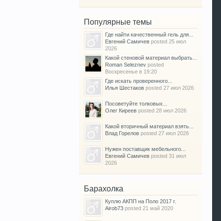
Популярные темы
Где найти качественный гель для...
Евгений Самичев
posted
25 июл
2026
Какой стеновой материал выбрать...
Roman Seleznev
posted
Воскресенье в 19:20
Где искать проверенного...
Илья Шестаков
posted
27 июл 2026
Посоветуйте толковых...
Олег Киреев
posted
28 июл 2026
Какой вторичный материал взять...
Влад Горелов
posted
27 июл 2026
Нужен поставщик мебельного...
Евгений Самичев
posted
31 июл
2026
Барахолка
Куплю АКПП на Поло 2017 г.
Airob73
posted
21 май 2020