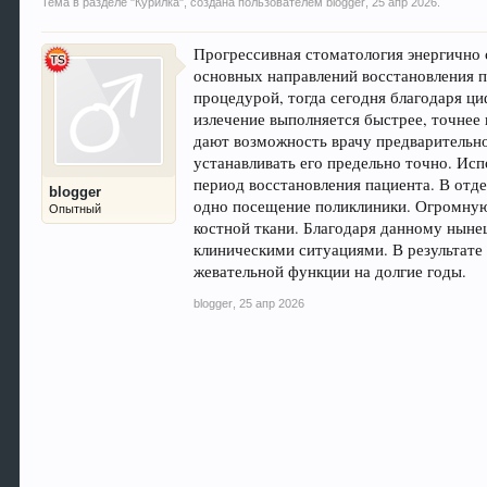
Тема в разделе "
Курилка
", создана пользователем
blogger
,
25 апр 2026
.
Прогрессивная стоматология энергично 
основных направлений восстановления п
процедурой, тогда сегодня благодаря 
излечение выполняется быстрее, точнее
дают возможность врачу предваритель
устанавливать его предельно точно. И
период восстановления пациента. В отд
blogger
одно посещение поликлиники. Огромную
Опытный
костной ткани. Благодаря данному нын
клиническими ситуациями. В результате
жевательной функции на долгие годы.
blogger
,
25 апр 2026