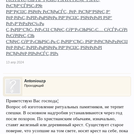
РєСЂР°СЃРЅС‹Р№
РїР°РјСЏС‚РЅРёРє РєСЂРµСЃС‚ РёР· РіСЂР°РЅРёС‚Р°
РёР·РіРѕС‚РѕРІР»РµРЅРёРµ РїР°РјСЏС‚РЅРёРєРѕРІ РЅР°
РєР»Р°РґР±РёС‰Рµ
С‚РѕРІР°СЂС‹ РґР»СЏ СЂРёС‚СѓР°Р»СЊРЅС‹С… СѓСЃР»СѓРі
РєСѓРїРёС‚СЊ
СЂРёС‚СѓР°Р»СЊРЅС‹Рµ С‚РѕРІР°СЂС‹ РЅР°РґРіСЂРѕР±РёСЏ
РёР·РіРѕС‚РѕРІР»РµРЅРёРµ РїР°РјСЏС‚РЅРёРєРѕРІ
РїСЂРѕРёР·РІРѕРґСЃС‚РІРѕ
13 апр 2024
Antoniouzp
Проходящий
Приветствую Вас господа
!
Вопрос об изготовление ритуальных памятников, не терпит
спешки. В основном надгробия устанавливаются через год
после похорон. По христианским обычаям, изначально,
ставят железный или деревянный крест. Существует старое
поверие, что усопшие на том свете, носят крест на себе, пока