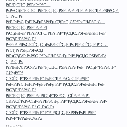
РїР°РјСЏС‚РЅРёРєР°С…
РѕР±СЂР°Р·С†С‹ РїР°РјСЏС‚РЅРёРєРѕРІ РёР· РіСЂР°РЅРёС‚Р°
С„РѕС‚Рѕ
РёР·РіРѕС‚РѕРІР»РµРЅРёРµ СЂРёС‚СѓР°Р»СЊРЅС‹С…
РїР°РјСЏС‚РЅРёРєРѕРІ
РїСЂРѕРёР·РІРѕРґСЃС‚РІРѕ РїР°РјСЏС‚РЅРёРєРѕРІ РёР·
РіСЂР°РЅРёС‚Р°
Р±Р»Р°РіРѕСѓСЃС‚СЂРѕР№СЃС‚РІРѕ РјРµСЃС‚ Р·Р°С…
РѕСЂРѕРЅРµРЅРёСЏ
РіРѕСЂРёР·РѕРЅС‚Р°Р»СЊРЅС‹Рµ РїР°РјСЏС‚РЅРёРєРё
С„РѕС‚Рѕ
РґРІРѕР№РЅС‹Рµ РїР°РјСЏС‚РЅРёРєРё РёР· РіСЂР°РЅРёС‚Р°
С†РµРЅР°
СѓСЃС‚Р°РЅРѕРІРєР° РѕРіСЂР°РґС‹ С†РµРЅР°
РёР·РіРѕС‚РѕРІР»РµРЅРёРµ РїР°РјСЏС‚РЅРёРєРѕРІ РёР·
РіСЂР°РЅРёС‚Р°
РїР°РјСЏС‚РЅРёРє РіСЂР°РЅРёС‚ СЃРєР°Р»Р°
СЌРєСЃРєР»СЋР·РёРІРЅС‹Рµ РїР°РјСЏС‚РЅРёРєРё РёР·
РіСЂР°РЅРёС‚Р° С„РѕС‚Рѕ
СѓСЃС‚Р°РЅРѕРІРєР° РїР°РјСЏС‚РЅРёРєРѕРІ РЅР°
РєР»Р°РґР±РёС‰Рµ
13 апр 2024