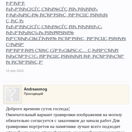
Р·Р°РєР°Р·
Р±Р»Р°РіРѕСѓСЃС‚СЂРѕР№СЃС‚РІРѕ РјРѕРіРёР»
Р·РµР»РµРЅС‹Р№ РіСЂР°РЅРёС‚ РїР°РјСЏС‚РЅРёРєРё
С„РѕС‚Рѕ
Р±Р»Р°РіРѕСѓСЃС‚СЂРѕР№СЃС‚РІРѕ РјРѕРіРёР»С‹
РєР»Р°РґР±РёС‰Рµ РЅРёР¶РЅРёР№
РєР°СЂРµР»СЊСЃРєРёР№ РіСЂР°РЅРёС‚ РїР°РјСЏС‚РЅРёРєРё
С†РµРЅР°
РјР°РіР°Р·РёРЅ СЂРёС‚СѓР°Р»СЊРЅС‹С… С‚РѕРІР°СЂРѕРІ
РѕР±СЂР°Р·С†С‹ РїР°РјСЏС‚РЅРёРєРѕРІ РёР· РјСЂР°РјРѕСЂР°
Рё РіСЂР°РЅРёС‚Р°
13 апр 2024
Andreasmog
Проходящий
Доброго времени суток господа
!
Окончательный вариант гравировки изображения на могилу
обязательно согласуется с заказчиком до начала работ.Для
гравировки портретов на памятнике лучше всего подходит