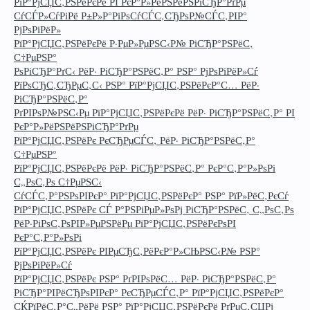
РїР°РјСЏС‚РЅРёРєРё РІ РєР°Р»РёРЅРёРЅРіСЂР°РґРµ
СѓСЃР»СѓРіРё Р±Р»Р°РіРѕСѓСЃС‚СЂРѕР№СЃС‚РІР°
РјРѕРіРёР»
РїР°РјСЏС‚РЅРёРєРё Р·РµР»РµРЅС‹Р№ РіСЂР°РЅРёС‚
С†РµРЅР°
РѕРіСЂР°РґС‹ РёР· РіСЂР°РЅРёС‚Р° РЅР° РјРѕРіРёР»Сѓ
РїРѕСЂС‚СЂРµС‚С‹ РЅР° РїР°РјСЏС‚РЅРёРєР°С… РёР·
РіСЂР°РЅРёС‚Р°
РґРІРѕР№РЅС‹Рµ РїР°РјСЏС‚РЅРёРєРё РёР· РіСЂР°РЅРёС‚Р° РІ
РєР°Р»РёРЅРёРЅРіСЂР°РґРµ
РїР°РјСЏС‚РЅРёРє РєСЂРµСЃС‚ РёР· РіСЂР°РЅРёС‚Р°
С†РµРЅР°
РїР°РјСЏС‚РЅРёРєРё РёР· РіСЂР°РЅРёС‚Р° РєР°С‚Р°Р»РѕРі
С„РѕС‚Рѕ С†РµРЅС‹
СѓСЃС‚Р°РЅРѕРІРєР° РїР°РјСЏС‚РЅРёРєР° РЅР° РїР»РёС‚РєСѓ
РїР°РјСЏС‚РЅРёРє СЃ Р°РЅРіРµР»РѕРј РіСЂР°РЅРёС‚ С„РѕС‚Рѕ
РёР·РіРѕС‚РѕРІР»РµРЅРёРµ РїР°РјСЏС‚РЅРёРєРѕРІ
РєР°С‚Р°Р»РѕРі
РїР°РјСЏС‚РЅРёРє РІРµСЂС‚РёРєР°Р»СЊРЅС‹Р№ РЅР°
РјРѕРіРёР»Сѓ
РїР°РјСЏС‚РЅРёРє РЅР° РґРІРѕРёС… РёР· РіСЂР°РЅРёС‚Р°
РіСЂР°РІРёСЂРѕРІРєР° РєСЂРµСЃС‚Р° РїР°РјСЏС‚РЅРёРєР°
СЌРїРёС‚Р°С„РёРё РЅР° РїР°РјСЏС‚РЅРёРєРё РґРµС‚СЏРј