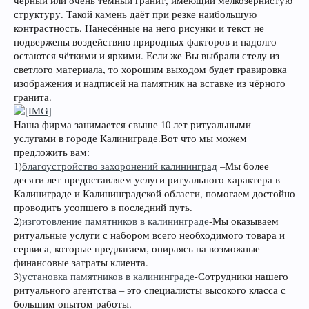
чёрный или очень тёмный гранит, имеющий мелкозернистую
структуру. Такой камень даёт при резке наибольшую
контрастность. Нанесённые на него рисунки и текст не
подвержены воздействию природных факторов и надолго
остаются чёткими и яркими. Если же Вы выбрали стелу из
светлого материала, то хорошим выходом будет гравировка
изображения и надписей на памятник на вставке из чёрного
гранита.
Наша фирма занимается свыше 10 лет ритуальными
услугами в городе Калиниграде.Вот что мы можем
предложить вам:
1)
благоустройство захоронений калининград
–Мы более
десяти лет предоставляем услуги ритуального характера в
Калиниграде и Калининградской области, помогаем достойно
проводить усопшего в последний путь.
2)
изготовление памятников в калининграде
-Мы оказываем
ритуальные услуги с набором всего необходимого товара и
сервиса, которые предлагаем, опираясь на возможные
финансовые затраты клиента.
3)
установка памятников в калининграде
-Сотрудники нашего
ритуального агентства – это специалисты высокого класса с
большим опытом работы.