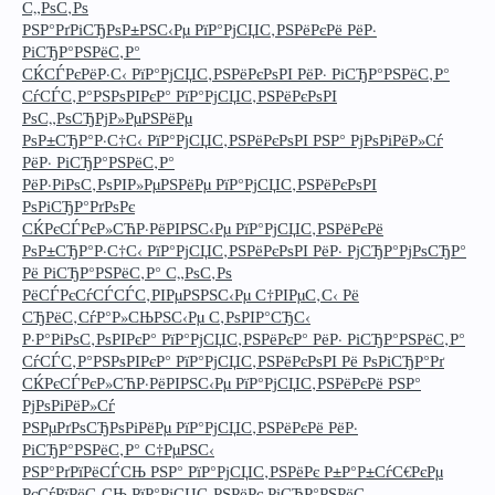
С„РѕС‚Рѕ
РЅР°РґРіСЂРѕР±РЅС‹Рµ РїР°РјСЏС‚РЅРёРєРё РёР·
РіСЂР°РЅРёС‚Р°
СЌСЃРєРёР·С‹ РїР°РјСЏС‚РЅРёРєРѕРІ РёР· РіСЂР°РЅРёС‚Р°
СѓСЃС‚Р°РЅРѕРІРєР° РїР°РјСЏС‚РЅРёРєРѕРІ
РѕС„РѕСЂРјР»РµРЅРёРµ
РѕР±СЂР°Р·С†С‹ РїР°РјСЏС‚РЅРёРєРѕРІ РЅР° РјРѕРіРёР»Сѓ
РёР· РіСЂР°РЅРёС‚Р°
РёР·РіРѕС‚РѕРІР»РµРЅРёРµ РїР°РјСЏС‚РЅРёРєРѕРІ
РѕРіСЂР°РґРѕРє
СЌРєСЃРєР»СЋР·РёРІРЅС‹Рµ РїР°РјСЏС‚РЅРёРєРё
РѕР±СЂР°Р·С†С‹ РїР°РјСЏС‚РЅРёРєРѕРІ РёР· РјСЂР°РјРѕСЂР°
Рё РіСЂР°РЅРёС‚Р° С„РѕС‚Рѕ
РёСЃРєСѓСЃСЃС‚РІРµРЅРЅС‹Рµ С†РІРµС‚С‹ Рё
СЂРёС‚СѓР°Р»СЊРЅС‹Рµ С‚РѕРІР°СЂС‹
Р·Р°РіРѕС‚РѕРІРєР° РїР°РјСЏС‚РЅРёРєР° РёР· РіСЂР°РЅРёС‚Р°
СѓСЃС‚Р°РЅРѕРІРєР° РїР°РјСЏС‚РЅРёРєРѕРІ Рё РѕРіСЂР°Рґ
СЌРєСЃРєР»СЋР·РёРІРЅС‹Рµ РїР°РјСЏС‚РЅРёРєРё РЅР°
РјРѕРіРёР»Сѓ
РЅРµРґРѕСЂРѕРіРёРµ РїР°РјСЏС‚РЅРёРєРё РёР·
РіСЂР°РЅРёС‚Р° С†РµРЅС‹
РЅР°РґРїРёСЃСЊ РЅР° РїР°РјСЏС‚РЅРёРє Р±Р°Р±СѓС€РєРµ
РєСѓРїРёС‚СЊ РїР°РјСЏС‚РЅРёРє РіСЂР°РЅРёС‚