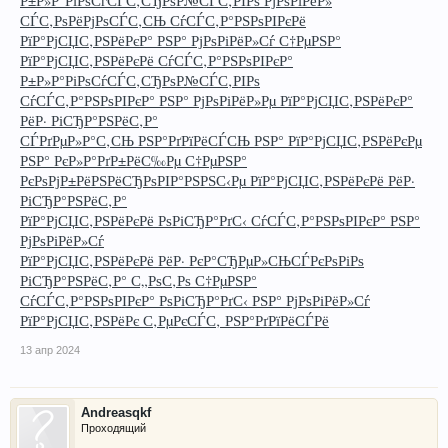
Р±Р»Р°РіРѕСѓСЃС‚СЂРѕР№СЃС‚РІРѕ РјРѕРіРёР»
СЃС‚РѕРёРјРѕСЃС‚СЊ СѓСЃС‚Р°РЅРѕРІРєРё
РїР°РјСЏС‚РЅРёРєР° РЅР° РјРѕРіРёР»Сѓ С†РµРЅР°
РїР°РјСЏС‚РЅРёРєРё СѓСЃС‚Р°РЅРѕРІРєР°
Р±Р»Р°РіРѕСѓСЃС‚СЂРѕР№СЃС‚РІРѕ
СѓСЃС‚Р°РЅРѕРІРєР° РЅР° РјРѕРіРёР»Рµ РїР°РјСЏС‚РЅРёРєР°
РёР· РіСЂР°РЅРёС‚Р°
СЃРґРµР»Р°С‚СЊ РЅР°РґРїРёСЃСЊ РЅР° РїР°РјСЏС‚РЅРёРєРµ
РЅР° РєР»Р°РґР±РёС‰Рµ С†РµРЅР°
РєРѕРјР±РёРЅРёСЂРѕРІР°РЅРЅС‹Рµ РїР°РјСЏС‚РЅРёРєРё РёР·
РіСЂР°РЅРёС‚Р°
РїР°РјСЏС‚РЅРёРєРё РѕРіСЂР°РґС‹ СѓСЃС‚Р°РЅРѕРІРєР° РЅР°
РјРѕРіРёР»Сѓ
РїР°РјСЏС‚РЅРёРєРё РёР· РєР°СЂРµР»СЊСЃРєРѕРіРѕ
РіСЂР°РЅРёС‚Р° С„РѕС‚Рѕ С†РµРЅР°
СѓСЃС‚Р°РЅРѕРІРєР° РѕРіСЂР°РґС‹ РЅР° РјРѕРіРёР»Сѓ
РїР°РјСЏС‚РЅРёРє С‚РµРєСЃС‚ РЅР°РґРїРёСЃРё
13 апр 2024
Andreasqkf
Проходящий