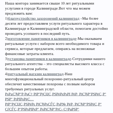
Наша контора занимается свыше 10 лет ритуальными
услугами в городе Калиниграде.Вот что мы можем
предложить вам:
1)
благоустройство захоронений калининград
–Мы более
десяти лет предоставляем услуги ритуального характера в
Калиниграде и Калининградской области, помогаем достойно
проводить усопшего в последний путь.
2)
изготовление памятников в калининграде
-Мы оказываем
ритуальные услуги с набором всего необходимого товара и
сервиса, которые предлагаем, опираясь на возможные
финансовые затраты клиента.
3)
установка памятников в калининграде
-Сотрудники нашего
ритуального агентства – это специалисты высокого класса с
большим опытом работы.
4)
ритуальный магазин калининград
-Наш
многофункциональный похоронно-ритуальный центр
обеспечит качественные похороны с полным набором
требуемых ритуальных услуг.
РѕР±СЂР°Р·РµС† РїР°РјСЏС‚РЅРёРєРѕРІ РёР· РіСЂР°РЅРёС‚Р°
РЅР° РґРІРѕРёС…
РїР°РјСЏС‚РЅРёРє РїСЂРѕСЃС‚РѕР№ РёР· РіСЂР°РЅРёС‚Р°
СѓСЃС‚Р°РЅРѕРІРєР° РѕРіСЂР°РґС‹ С†РµРЅР°