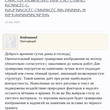
СЂРёС‚СѓР°Р»СЊРЅС‹Рµ С‚РѕРІР°СЂС‹ С†РµРЅС‹
РєСЂРµСЃС‚С‹
Р±Р»Р°РіРѕСѓСЃС‚СЂРѕР№СЃС‚РІРѕ РјРѕРіРёР» РІ
РєР°Р»РёРЅРёРЅРіСЂР°РґРµ
13 апр 2024
Andreaseuf
Проходящий
Доброго времени суток дамы и господа
!
Окончательный вариант гравировки изображения на могилу
обязательно согласуется с заказчиком до начала работ.Для
гравировки портретов на памятнике лучше всего подходит
чёрный или очень тёмный гранит, имеющий мелкозернистую
структуру. Такой камень даёт при резке наибольшую
контрастность. Нанесённые на него рисунки и текст не
подвержены воздействию природных факторов и надолго
остаются чёткими и яркими. Если же Вы выбрали стелу из
светлого материала, то хорошим выходом будет гравировка
изображения и надписей на памятник на вставке из чёрного
гранита.