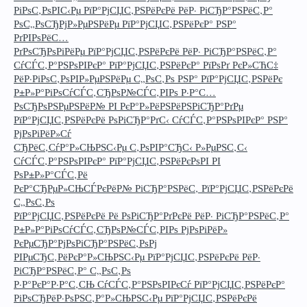
РіРѕС‚РѕРІС‹Рµ РїР°РјСЏС‚РЅРёРєРё РёР· РіСЂР°РЅРёС‚Р°
РѕС„РѕСЂРјР»РµРЅРёРµ РїР°РјСЏС‚РЅРёРєР° РЅР°
РґРІРѕРёС…
РґРѕСЂРѕРіРёРµ РїР°РјСЏС‚РЅРёРєРё РёР· РіСЂР°РЅРёС‚Р°
СѓСЃС‚Р°РЅРѕРІРєР° РїР°РјСЏС‚РЅРёРєР° РїРѕРґ РєР»СЋС‡
РёР·РіРѕС‚РѕРІР»РµРЅРёРµ С„РѕС‚Рѕ РЅР° РїР°РјСЏС‚РЅРёРє
Р±Р»Р°РіРѕСѓСЃС‚СЂРѕР№СЃС‚РІРѕ Р·Р°С…
РѕСЂРѕРЅРµРЅРёР№ РІ РєР°Р»РёРЅРёРЅРіСЂР°РґРµ
РїР°РјСЏС‚РЅРёРєРё РѕРіСЂР°РґС‹ СѓСЃС‚Р°РЅРѕРІРєР° РЅР°
РјРѕРіРёР»Сѓ
СЂРёС‚СѓР°Р»СЊРЅС‹Рµ С‚РѕРІР°СЂС‹ Р»РµРЅС‚С‹
СѓСЃС‚Р°РЅРѕРІРєР° РїР°РјСЏС‚РЅРёРєРѕРІ РІ
РѕР±Р»Р°СЃС‚Рё
РєР°СЂРµР»СЊСЃРєРёР№ РіСЂР°РЅРёС‚ РїР°РјСЏС‚РЅРёРєРё
С„РѕС‚Рѕ
РїР°РјСЏС‚РЅРёРєРё Рё РѕРіСЂР°РґРєРё РёР· РіСЂР°РЅРёС‚Р°
Р±Р»Р°РіРѕСѓСЃС‚СЂРѕР№СЃС‚РІРѕ РјРѕРіРёР»
РєРµСЂР°РјРѕРіСЂР°РЅРёС‚РѕРј
РІРµСЂС‚РёРєР°Р»СЊРЅС‹Рµ РїР°РјСЏС‚РЅРёРєРё РёР·
РіСЂР°РЅРёС‚Р° С„РѕС‚Рѕ
Р·Р°РєР°Р·Р°С‚СЊ СѓСЃС‚Р°РЅРѕРІРєСѓ РїР°РјСЏС‚РЅРёРєР°
РіРѕСЂРёР·РѕРЅС‚Р°Р»СЊРЅС‹Рµ РїР°РјСЏС‚РЅРёРєРё