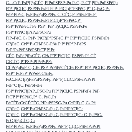
С…СѓРґРѕР¶РµСЃС‚РІРµРЅРЅРѕРµ РѕС„РѕСЂРјР»РµРЅРёРµ
РїР°РјСЏС‚РЅРёРєРѕРІ РёР· РіСЂР°РЅРёС‚Р° С„РѕС‚Рѕ
РёР·РіРѕС‚РѕРІР»РµРЅРёРµ СѓСЃС‚Р°РЅРѕРІРєР°
РїР°РјСЏС‚РЅРёРєРѕРІ РіСЂР°РЅРёС‚Р°
РЅР°РґРїРёСЃРё РЅР° РїР°РјСЏС‚РЅРёРєРё
РЅР°РґРіСЂРѕР±РЅС‹Рµ
РїР»РёС‚С‹ РёР· РіСЂР°РЅРёС‚Р° РїР°РјСЏС‚РЅРёРєРё
СЂРёС‚СѓР°Р»СЊРЅС‹Р№ РјР°РіР°Р·РёРЅ
РєР°Р»РёРЅРёРЅРіСЂР°Рґ
СЃС‚РѕРёРјРѕСЃС‚СЊ РїР°РјСЏС‚РЅРёРєР° СЃ
СѓСЃС‚Р°РЅРѕРІРєРѕР№
СЃРґРµР»Р°С‚СЊ РЅР°РґРїРёСЃСЊ РЅР° РїР°РјСЏС‚РЅРёРєРµ
РЅР° РєР»Р°РґР±РёС‰Рµ
РѕС„РѕСЂРјР»РµРЅРёРµ РїР°РјСЏС‚РЅРёРєРѕРІ
РєР°СЂС‚РёРЅРєРё
РЅР°РґРіСЂРѕР±РЅС‹Рµ РїР°РјСЏС‚РЅРёРєРё РёР·
РіСЂР°РЅРёС‚Р° С„РѕС‚Рѕ
РёСЃРєСѓСЃСЃС‚РІРµРЅРЅС‹Рµ С†РІРµС‚С‹ Рё
СЂРёС‚СѓР°Р»СЊРЅС‹Рµ С‚РѕРІР°СЂС‹
СЂРёС‚СѓР°Р»СЊРЅС‹Рµ С‚РѕРІР°СЂС‹ С†РµРЅС‹
РєСЂРµСЃС‚С‹
РёР·РіРѕС‚РѕРІР»РµРЅРёРµ РїР°РјСЏС‚РЅРёРєРѕРІ