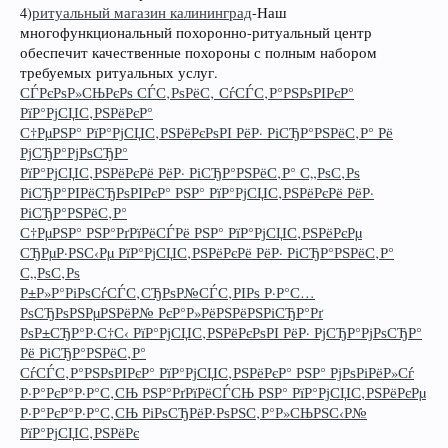
4)
ритуальный магазин калининград
-Наш
многофункциональный похоронно-ритуальный центр
обеспечит качественные похороны с полным набором
требуемых ритуальных услуг.
СЃРєРѕР»СЊРєРѕ СЃС‚РѕРёС‚ СѓСЃС‚Р°РЅРѕРІРєР°
РїР°РјСЏС‚РЅРёРєР°
С†РµРЅР° РїР°РјСЏС‚РЅРёРєРѕРІ РёР· РіСЂР°РЅРёС‚Р° Рё
РјСЂР°РјРѕСЂР°
РїР°РјСЏС‚РЅРёРєРё РёР· РіСЂР°РЅРёС‚Р° С„РѕС‚Рѕ
РіСЂР°РІРёСЂРѕРІРєР° РЅР° РїР°РјСЏС‚РЅРёРєРё РёР·
РіСЂР°РЅРёС‚Р°
С†РµРЅР° РЅР°РґРїРёСЃРё РЅР° РїР°РјСЏС‚РЅРёРєРµ
СЂРµР·РЅС‹Рµ РїР°РјСЏС‚РЅРёРєРё РёР· РіСЂР°РЅРёС‚Р°
С„РѕС‚Рѕ
Р±Р»Р°РіРѕСѓСЃС‚СЂРѕР№СЃС‚РІРѕ Р·Р°С…
РѕСЂРѕРЅРµРЅРёР№ РєР°Р»РёРЅРёРЅРіСЂР°Рґ
РѕР±СЂР°Р·С†С‹ РїР°РјСЏС‚РЅРёРєРѕРІ РёР· РјСЂР°РјРѕСЂР°
Рё РіСЂР°РЅРёС‚Р°
СѓСЃС‚Р°РЅРѕРІРєР° РїР°РјСЏС‚РЅРёРєР° РЅР° РјРѕРіРёР»Сѓ
Р·Р°РєР°Р·Р°С‚СЊ РЅР°РґРїРёСЃСЊ РЅР° РїР°РјСЏС‚РЅРёРєРµ
Р·Р°РєР°Р·Р°С‚СЊ РіРѕСЂРёР·РѕРЅС‚Р°Р»СЊРЅС‹Р№
РїР°РјСЏС‚РЅРёРє