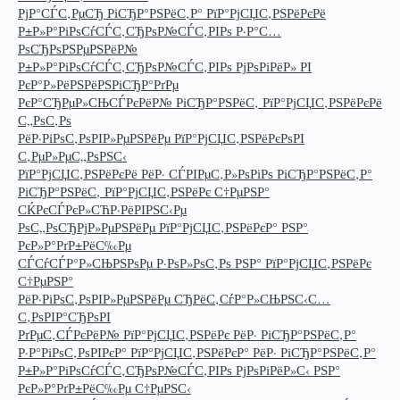
РјР°СЃС‚РµСЂ РіСЂР°РЅРёС‚Р° РїР°РјСЏС‚РЅРёРєРё
Р±Р»Р°РіРѕСѓСЃС‚СЂРѕР№СЃС‚РІРѕ Р·Р°С…
РѕСЂРѕРЅРµРЅРёР№
Р±Р»Р°РіРѕСѓСЃС‚СЂРѕР№СЃС‚РІРѕ РјРѕРіРёР» РІ
РєР°Р»РёРЅРёРЅРіСЂР°РґРµ
РєР°СЂРµР»СЊСЃРєРёР№ РіСЂР°РЅРёС‚ РїР°РјСЏС‚РЅРёРєРё
С„РѕС‚Рѕ
РёР·РіРѕС‚РѕРІР»РµРЅРёРµ РїР°РјСЏС‚РЅРёРєРѕРІ
С‚РµР»РµС„РѕРЅС‹
РїР°РјСЏС‚РЅРёРєРё РёР· СЃРІРµС‚Р»РѕРіРѕ РіСЂР°РЅРёС‚Р°
РіСЂР°РЅРёС‚ РїР°РјСЏС‚РЅРёРє С†РµРЅР°
СЌРєСЃРєР»СЋР·РёРІРЅС‹Рµ
РѕС„РѕСЂРјР»РµРЅРёРµ РїР°РјСЏС‚РЅРёРєР° РЅР°
РєР»Р°РґР±РёС‰Рµ
СЃСѓСЃР°Р»СЊРЅРѕРµ Р·РѕР»РѕС‚Рѕ РЅР° РїР°РјСЏС‚РЅРёРє
С†РµРЅР°
РёР·РіРѕС‚РѕРІР»РµРЅРёРµ СЂРёС‚СѓР°Р»СЊРЅС‹С…
С‚РѕРІР°СЂРѕРІ
РґРµС‚СЃРєРёР№ РїР°РјСЏС‚РЅРёРє РёР· РіСЂР°РЅРёС‚Р°
Р·Р°РіРѕС‚РѕРІРєР° РїР°РјСЏС‚РЅРёРєР° РёР· РіСЂР°РЅРёС‚Р°
Р±Р»Р°РіРѕСѓСЃС‚СЂРѕР№СЃС‚РІРѕ РјРѕРіРёР»С‹ РЅР°
РєР»Р°РґР±РёС‰Рµ С†РµРЅС‹