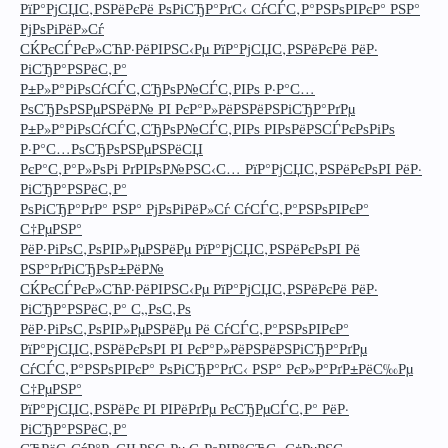
РїР°РјСЏС‚РЅРёРєРё РѕРіСЂР°РґС‹ СѓСЃС‚Р°РЅРѕРІРєР° РЅР°
РјРѕРіРёР»Сѓ
СЌРєСЃРєР»СЋР·РёРІРЅС‹Рµ РїР°РјСЏС‚РЅРёРєРё РёР·
РіСЂР°РЅРёС‚Р°
Р±Р»Р°РіРѕСѓСЃС‚СЂРѕР№СЃС‚РІРѕ Р·Р°С…
РѕСЂРѕРЅРµРЅРёР№ РІ РєР°Р»РёРЅРёРЅРіСЂР°РґРµ
Р±Р»Р°РіРѕСѓСЃС‚СЂРѕР№СЃС‚РІРѕ РІРѕРёРЅСЃРєРѕРіРѕ
Р·Р°С…РѕСЂРѕРЅРµРЅРёСЏ
РєР°С‚Р°Р»РѕРі РґРІРѕР№РЅС‹С… РїР°РјСЏС‚РЅРёРєРѕРІ РёР·
РіСЂР°РЅРёС‚Р°
РѕРіСЂР°РґР° РЅР° РјРѕРіРёР»Сѓ СѓСЃС‚Р°РЅРѕРІРєР°
С†РµРЅР°
РёР·РіРѕС‚РѕРІР»РµРЅРёРµ РїР°РјСЏС‚РЅРёРєРѕРІ Рё
РЅР°РґРіСЂРѕР±РёР№
СЌРєСЃРєР»СЋР·РёРІРЅС‹Рµ РїР°РјСЏС‚РЅРёРєРё РёР·
РіСЂР°РЅРёС‚Р° С„РѕС‚Рѕ
РёР·РіРѕС‚РѕРІР»РµРЅРёРµ Рё СѓСЃС‚Р°РЅРѕРІРєР°
РїР°РјСЏС‚РЅРёРєРѕРІ РІ РєР°Р»РёРЅРёРЅРіСЂР°РґРµ
СѓСЃС‚Р°РЅРѕРІРєР° РѕРіСЂР°РґС‹ РЅР° РєР»Р°РґР±РёС‰Рµ
С†РµРЅР°
РїР°РјСЏС‚РЅРёРє РІ РІРёРґРµ РєСЂРµСЃС‚Р° РёР·
РіСЂР°РЅРёС‚Р°