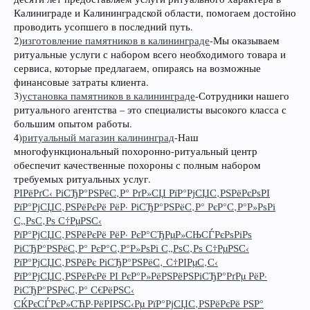
Калиниграде и Калининградской области, помогаем достойно
проводить усопшего в последний путь.
2)
изготовление памятников в калининграде
-Мы оказываем
ритуальные услуги с набором всего необходимого товара и
сервиса, которые предлагаем, опираясь на возможные
финансовые затраты клиента.
3)
установка памятников в калининграде
-Сотрудники нашего
ритуального агентства – это специалисты высокого класса с
большим опытом работы.
4)
ритуальный магазин калининград
-Наш
многофункциональный похоронно-ритуальный центр
обеспечит качественные похороны с полным набором
требуемых ритуальных услуг.
РІРёРґС‹ РіСЂР°РЅРёС‚Р° РґР»СЏ РїР°РјСЏС‚РЅРёРєРѕРІ
РїР°РјСЏС‚РЅРёРєРё РёР· РіСЂР°РЅРёС‚Р° РєР°С‚Р°Р»РѕРі
С„РѕС‚Рѕ С†РµРЅС‹
РїР°РјСЏС‚РЅРёРєРё РёР· РєР°СЂРµР»СЊСЃРєРѕРіРѕ
РіСЂР°РЅРёС‚Р° РєР°С‚Р°Р»РѕРі С„РѕС‚Рѕ С†РµРЅС‹
РїР°РјСЏС‚РЅРёРє РіСЂР°РЅРёС‚ С†РІРµС‚С‹
РїР°РјСЏС‚РЅРёРєРё РІ РєР°Р»РёРЅРёРЅРіСЂР°РґРµ РёР·
РіСЂР°РЅРёС‚Р° С€РёРЅС‹
СЌРєСЃРєР»СЋР·РёРІРЅС‹Рµ РїР°РјСЏС‚РЅРёРєРё РЅР°