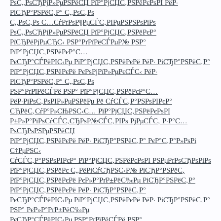
РѕС„РѕСЂРјР»РµРЅРёСЏ РїР°РјСЏС‚РЅРёРєРѕРІ РёР·
РіСЂР°РЅРёС‚Р° С„РѕС‚Рѕ
С„РѕС‚Рѕ С…СѓРґРѕР¶РµСЃС‚РІРµРЅРЅРѕРіРѕ
РѕС„РѕСЂРјР»РµРЅРёСЏ РїР°РјСЏС‚РЅРёРєР°
РїСЂРёРјРµСЂС‹ РЅР°РґРїРёСЃРµР№ РЅР°
РїР°РјСЏС‚РЅРёРєР°С…
РєСЂР°СЃРёРІС‹Рµ РїР°РјСЏС‚РЅРёРєРё РёР· РіСЂР°РЅРёС‚Р°
РїР°РјСЏС‚РЅРёРєРё РєРѕРјРїР»РµРєСЃС‹ РёР·
РіСЂР°РЅРёС‚Р° С„РѕС‚Рѕ
РЅР°РґРїРёСЃРё РЅР° РїР°РјСЏС‚РЅРёРєР°С…
РёР·РіРѕС‚РѕРІР»РµРЅРёРµ Рё СѓСЃС‚Р°РЅРѕРІРєР°
СЂРёС‚СѓР°Р»СЊРЅС‹С… РїР°РјСЏС‚РЅРёРєРѕРІ
Р±Р»Р°РіРѕСѓСЃС‚СЂРѕР№СЃС‚РІРѕ РјРµСЃС‚ Р·Р°С…
РѕСЂРѕРЅРµРЅРёСЏ
РїР°РјСЏС‚РЅРёРєРё РёР· РіСЂР°РЅРёС‚Р° РєР°С‚Р°Р»РѕРі
С†РµРЅС‹
СѓСЃС‚Р°РЅРѕРІРєР° РїР°РјСЏС‚РЅРёРєРѕРІ РЅРµРґРѕСЂРѕРіРѕ
РїР°РјСЏС‚РЅРёРє С„РёРіСѓСЂРЅС‹Р№ РіСЂР°РЅРёС‚
РїР°РјСЏС‚РЅРёРєРё РєР»Р°РґР±РёС‰Рµ РіСЂР°РЅРёС‚Р°
РїР°РјСЏС‚РЅРёРєРё РёР· РіСЂР°РЅРёС‚Р°
РєСЂР°СЃРёРІС‹Рµ РїР°РјСЏС‚РЅРёРєРё РёР· РіСЂР°РЅРёС‚Р°
РЅР° РєР»Р°РґР±РёС‰Рµ
РєСЂР°СЃРёРІС‹Рµ РЅР°РґРїРёСЃРё РЅР°