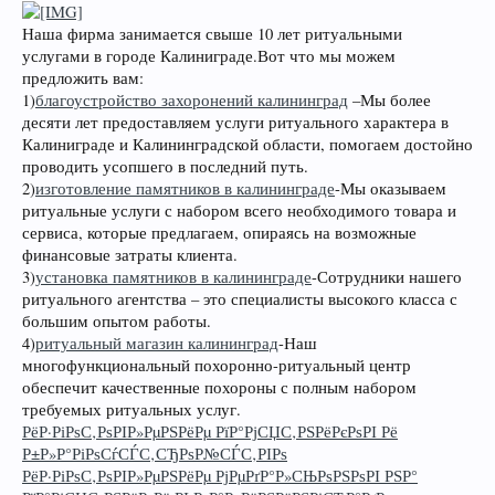
Наша фирма занимается свыше 10 лет ритуальными
услугами в городе Калиниграде.Вот что мы можем
предложить вам:
1)
благоустройство захоронений калининград
–Мы более
десяти лет предоставляем услуги ритуального характера в
Калиниграде и Калининградской области, помогаем достойно
проводить усопшего в последний путь.
2)
изготовление памятников в калининграде
-Мы оказываем
ритуальные услуги с набором всего необходимого товара и
сервиса, которые предлагаем, опираясь на возможные
финансовые затраты клиента.
3)
установка памятников в калининграде
-Сотрудники нашего
ритуального агентства – это специалисты высокого класса с
большим опытом работы.
4)
ритуальный магазин калининград
-Наш
многофункциональный похоронно-ритуальный центр
обеспечит качественные похороны с полным набором
требуемых ритуальных услуг.
РёР·РіРѕС‚РѕРІР»РµРЅРёРµ РїР°РјСЏС‚РЅРёРєРѕРІ Рё
Р±Р»Р°РіРѕСѓСЃС‚СЂРѕР№СЃС‚РІРѕ
РёР·РіРѕС‚РѕРІР»РµРЅРёРµ РјРµРґР°Р»СЊРѕРЅРѕРІ РЅР°