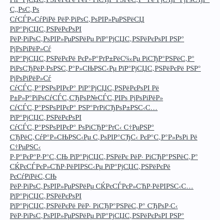
С„РѕС‚Рѕ
СѓСЃР»СѓРіРё РёР·РіРѕС‚РѕРІР»РµРЅРёСЏ
РїР°РјСЏС‚РЅРёРєРѕРІ
РёР·РіРѕС‚РѕРІР»РµРЅРёРµ РїР°РјСЏС‚РЅРёРєРѕРІ РЅР°
РјРѕРіРёР»Сѓ
РїР°РјСЏС‚РЅРёРєРё РєР»Р°РґР±РёС‰Рµ РіСЂР°РЅРёС‚Р°
РіРѕСЂРёР·РѕРЅС‚Р°Р»СЊРЅС‹Рµ РїР°РјСЏС‚РЅРёРєРё РЅР°
РјРѕРіРёР»Сѓ
СѓСЃС‚Р°РЅРѕРІРєР° РїР°РјСЏС‚РЅРёРєРѕРІ Рё
Р±Р»Р°РіРѕСѓСЃС‚СЂРѕР№СЃС‚РІРѕ РјРѕРіРёР»
СѓСЃС‚Р°РЅРѕРІРєР° РЅР°РґРіСЂРѕР±РЅС‹С…
РїР°РјСЏС‚РЅРёРєРѕРІ
СѓСЃС‚Р°РЅРѕРІРєР° РѕРіСЂР°РґС‹ С†РµРЅР°
СЂРёС‚СѓР°Р»СЊРЅС‹Рµ С‚РѕРІР°СЂС‹ РєР°С‚Р°Р»РѕРі Рё
С†РµРЅС‹
Р·Р°РєР°Р·Р°С‚СЊ РїР°РјСЏС‚РЅРёРє РёР· РіСЂР°РЅРёС‚Р°
СЌРєСЃРєР»СЋР·РёРІРЅС‹Рµ РїР°РјСЏС‚РЅРёРєРё
РєСѓРїРёС‚СЊ
РёР·РіРѕС‚РѕРІР»РµРЅРёРµ СЌРєСЃРєР»СЋР·РёРІРЅС‹С…
РїР°РјСЏС‚РЅРёРєРѕРІ
РїР°РјСЏС‚РЅРёРєРё РёР· РіСЂР°РЅРёС‚Р° СЂРѕР·С‹
РёР·РіРѕС‚РѕРІР»РµРЅРёРµ РїР°РјСЏС‚РЅРёРєРѕРІ РЅР°