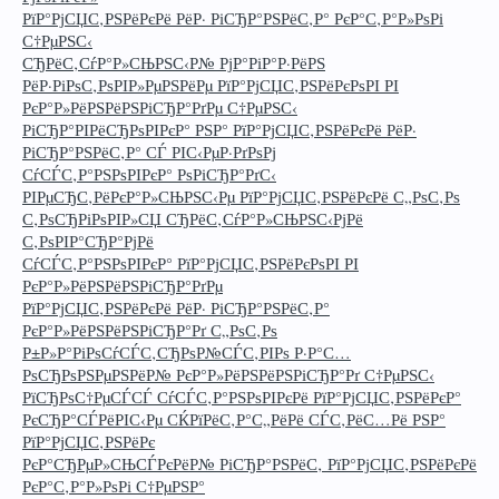
РїР°РјСЏС‚РЅРёРєРё РёР· РіСЂР°РЅРёС‚Р° РєР°С‚Р°Р»РѕРі
С†РµРЅС‹
СЂРёС‚СѓР°Р»СЊРЅС‹Р№ РјР°РіР°Р·РёРЅ
РёР·РіРѕС‚РѕРІР»РµРЅРёРµ РїР°РјСЏС‚РЅРёРєРѕРІ РІ
РєР°Р»РёРЅРёРЅРіСЂР°РґРµ С†РµРЅС‹
РіСЂР°РІРёСЂРѕРІРєР° РЅР° РїР°РјСЏС‚РЅРёРєРё РёР·
РіСЂР°РЅРёС‚Р° СЃ РІС‹РµР·РґРѕРј
СѓСЃС‚Р°РЅРѕРІРєР° РѕРіСЂР°РґС‹
РІРµСЂС‚РёРєР°Р»СЊРЅС‹Рµ РїР°РјСЏС‚РЅРёРєРё С„РѕС‚Рѕ
С‚РѕСЂРіРѕРІР»СЏ СЂРёС‚СѓР°Р»СЊРЅС‹РјРё
С‚РѕРІР°СЂР°РјРё
СѓСЃС‚Р°РЅРѕРІРєР° РїР°РјСЏС‚РЅРёРєРѕРІ РІ
РєР°Р»РёРЅРёРЅРіСЂР°РґРµ
РїР°РјСЏС‚РЅРёРєРё РёР· РіСЂР°РЅРёС‚Р°
РєР°Р»РёРЅРёРЅРіСЂР°Рґ С„РѕС‚Рѕ
Р±Р»Р°РіРѕСѓСЃС‚СЂРѕР№СЃС‚РІРѕ Р·Р°С…
РѕСЂРѕРЅРµРЅРёР№ РєР°Р»РёРЅРёРЅРіСЂР°Рґ С†РµРЅС‹
РїСЂРѕС†РµСЃСЃ СѓСЃС‚Р°РЅРѕРІРєРё РїР°РјСЏС‚РЅРёРєР°
РєСЂР°СЃРёРІС‹Рµ СЌРїРёС‚Р°С„РёРё СЃС‚РёС…Рё РЅР°
РїР°РјСЏС‚РЅРёРє
РєР°СЂРµР»СЊСЃРєРёР№ РіСЂР°РЅРёС‚ РїР°РјСЏС‚РЅРёРєРё
РєР°С‚Р°Р»РѕРі С†РµРЅР°