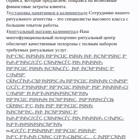
сервиса, которые предлагаем, опираясь на возможные
финансовые затраты клиента.
3)
установка памятников в калининграде
-Сотрудники нашего
ритуального агентства – это специалисты высокого класса с
большим опытом работы.
4)
ритуальный магазин калининград
-Наш
многофункциональный похоронно-ритуальный центр
обеспечит качественные похороны с полным набором
требуемых ритуальных услуг.
РєР°СЂС‚РёРЅРєРё РїР°РјСЏС‚РЅРёРє РёР· РіСЂР°РЅРёС‚Р°
Р±Р»Р°РіРѕСѓСЃС‚СЂРѕР№СЃС‚РІРѕ РјРѕРіРёР»
РїР°РјСЏС‚РЅРёРє РєСЂРµСЃС‚ РёР· РіСЂР°РЅРёС‚Р°
С†РµРЅР°
СЌРєСЃРєР»СЋР·РёРІРЅС‹Рµ РїР°РјСЏС‚РЅРёРєРё С†РµРЅР°
СѓСЃС‚Р°РЅРѕРІРєР° РїР°РјСЏС‚РЅРёРєР° РЅР° РјРѕРіРёР»Сѓ
С†РµРЅР° РІ РєР°Р»РёРЅРёРЅРіСЂР°РґРµ
РїР°РјСЏС‚РЅРёРєРё РіСЂР°РЅРёС‚ РЅР°РґРїРёСЃСЊ
СЌРїРёС‚Р°С„РёРё РЅР° РїР°РјСЏС‚РЅРёРє
РѕРіСЂР°РґС‹ РёР· РіСЂР°РЅРёС‚Р°
Р±Р»Р°РіРѕСѓСЃС‚СЂРѕР№СЃС‚РІРѕ РјРѕРіРёР» С†РµРЅС‹
РєР°Р»РёРЅРёРЅРіСЂР°РґРµ
п»ї
СѓСЃС‚Р°РЅРѕРІРєР° РїР°РјСЏС‚РЅРёРєР°
РєР°С‚Р°Р»РѕРі СЂРёС‚СѓР°Р»СЊРЅС‹С… С‚РѕРІР°СЂРѕРІ