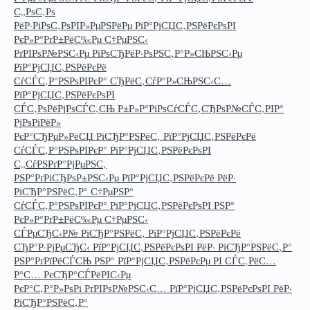
С„РѕС‚Рѕ
РёР·РіРѕС‚РѕРІР»РµРЅРёРµ РїР°РјСЏС‚РЅРёРєРѕРІ
РєР»Р°РґР±РёС‰Рµ С†РµРЅС‹
РґРІРѕР№РЅС‹Рµ РіРѕСЂРёР·РѕРЅС‚Р°Р»СЊРЅС‹Рµ
РїР°РјСЏС‚РЅРёРєРё
СѓСЃС‚Р°РЅРѕРІРєР° СЂРёС‚СѓР°Р»СЊРЅС‹С…
РїР°РјСЏС‚РЅРёРєРѕРІ
СЃС‚РѕРёРјРѕСЃС‚СЊ Р±Р»Р°РіРѕСѓСЃС‚СЂРѕР№СЃС‚РІР°
РјРѕРіРёР»
РєР°СЂРµР»РёСЏ РіСЂР°РЅРёС‚ РїР°РјСЏС‚РЅРёРєРё
СѓСЃС‚Р°РЅРѕРІРєР° РїР°РјСЏС‚РЅРёРєРѕРІ
С„СѓРЅРґР°РјРµРЅС‚
РЅР°РґРіСЂРѕР±РЅС‹Рµ РїР°РјСЏС‚РЅРёРєРё РёР·
РіСЂР°РЅРёС‚Р° С†РµРЅР°
СѓСЃС‚Р°РЅРѕРІРєР° РїР°РјСЏС‚РЅРёРєРѕРІ РЅР°
РєР»Р°РґР±РёС‰Рµ С†РµРЅС‹
СЃРµСЂС‹Р№ РіСЂР°РЅРёС‚ РїР°РјСЏС‚РЅРёРєРё
СЂР°Р·РјРµСЂС‹ РїР°РјСЏС‚РЅРёРєРѕРІ РёР· РіСЂР°РЅРёС‚Р°
РЅР°РґРїРёСЃСЊ РЅР° РїР°РјСЏС‚РЅРёРєРµ РІ СЃС‚РёС…
Р°С… РєСЂР°СЃРёРІС‹Рµ
РєР°С‚Р°Р»РѕРі РґРІРѕР№РЅС‹С… РїР°РјСЏС‚РЅРёРєРѕРІ РёР·
РіСЂР°РЅРёС‚Р°