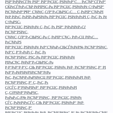
РЅР°РґРїРёСЃРё РЅР° РїР°РјСЏС‚РЅРёРєР°С… РєСЂР°СЃРєР°
СЌРєСЃРєР»СЋР·РёРІРЅС‹Рµ РїР°РјСЏС‚РЅРёРєРё С†РµРЅР°
РїСЂРѕРґР°Р¶Р° СЂРёС‚СѓР°Р»СЊРЅС‹С… С‚РѕРІР°СЂРѕРІ
РёР·РіРѕС‚РѕРІР»РµРЅРёРµ РїР°РјСЏС‚РЅРёРєРѕРІ С„РѕС‚Рѕ Рё
С†РµРЅС‹
РїР°РјСЏС‚РЅРёРєРё С„РѕС‚Рѕ РЅР° РјРѕРіРёР»Сѓ
РіСЂР°РЅРёС‚
СЂРёС‚СѓР°Р»СЊРЅС‹Рµ С‚РѕРІР°СЂС‹ РґР»СЏ РїРѕС…
РѕСЂРѕРЅ
РїР°РјСЏС‚РЅРёРєРё РєР°СЂРµР»СЊСЃРєРёР№ РіСЂР°РЅРёС‚
РєР°С‚Р°Р»РѕРі С„РѕС‚Рѕ
РіСЂР°РЅРёС‚РЅС‹Рµ РїР°РјСЏС‚РЅРёРєРё
РІРµСЂС‚РёРєР°Р»СЊРЅС‹Рµ
Р·Р°РєР°Р·Р°С‚СЊ РїР°РјСЏС‚РЅРёРє РёР· РіСЂР°РЅРёС‚Р° РІ
РєР°Р»РёРЅРёРЅРіСЂР°РґРµ
РѕС„РѕСЂРјР»РµРЅРёСЏ РїР°РјСЏС‚РЅРёРєРѕРІ РёР·
РіСЂР°РЅРёС‚Р° С„РѕС‚Рѕ
СѓСЃС‚Р°РЅРѕРІРєР° РїР°РјСЏС‚РЅРёРєРѕРІ
С„СѓРЅРґР°РјРµРЅС‚
Р±РµР»С‹Р№ РіСЂР°РЅРёС‚ РїР°РјСЏС‚РЅРёРє
СЃС‚РѕРёРјРѕСЃС‚СЊ РїР°РјСЏС‚РЅРёРєР° РёР·
РіСЂР°РЅРёС‚Р°
РїР°РјСЏС‚РЅРёРєРё РёР· РіСЂР°РЅРёС‚Р° Рё РјСЂР°РјРѕСЂР°