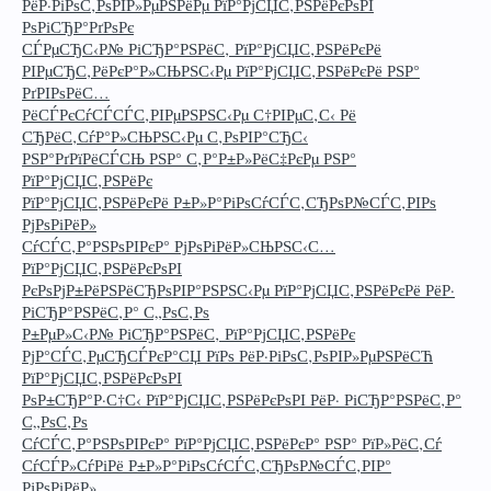
РёР·РіРѕС‚РѕРІР»РµРЅРёРµ РїР°РјСЏС‚РЅРёРєРѕРІ
РѕРіСЂР°РґРѕРє
СЃРµСЂС‹Р№ РіСЂР°РЅРёС‚ РїР°РјСЏС‚РЅРёРєРё
РІРµСЂС‚РёРєР°Р»СЊРЅС‹Рµ РїР°РјСЏС‚РЅРёРєРё РЅР°
РґРІРѕРёС…
РёСЃРєСѓСЃСЃС‚РІРµРЅРЅС‹Рµ С†РІРµС‚С‹ Рё
СЂРёС‚СѓР°Р»СЊРЅС‹Рµ С‚РѕРІР°СЂС‹
РЅР°РґРїРёСЃСЊ РЅР° С‚Р°Р±Р»РёС‡РєРµ РЅР°
РїР°РјСЏС‚РЅРёРє
РїР°РјСЏС‚РЅРёРєРё Р±Р»Р°РіРѕСѓСЃС‚СЂРѕР№СЃС‚РІРѕ
РјРѕРіРёР»
СѓСЃС‚Р°РЅРѕРІРєР° РјРѕРіРёР»СЊРЅС‹С…
РїР°РјСЏС‚РЅРёРєРѕРІ
РєРѕРјР±РёРЅРёСЂРѕРІР°РЅРЅС‹Рµ РїР°РјСЏС‚РЅРёРєРё РёР·
РіСЂР°РЅРёС‚Р° С„РѕС‚Рѕ
Р±РµР»С‹Р№ РіСЂР°РЅРёС‚ РїР°РјСЏС‚РЅРёРє
РјР°СЃС‚РµСЂСЃРєР°СЏ РїРѕ РёР·РіРѕС‚РѕРІР»РµРЅРёСЋ
РїР°РјСЏС‚РЅРёРєРѕРІ
РѕР±СЂР°Р·С†С‹ РїР°РјСЏС‚РЅРёРєРѕРІ РёР· РіСЂР°РЅРёС‚Р°
С„РѕС‚Рѕ
СѓСЃС‚Р°РЅРѕРІРєР° РїР°РјСЏС‚РЅРёРєР° РЅР° РїР»РёС‚Сѓ
СѓСЃР»СѓРіРё Р±Р»Р°РіРѕСѓСЃС‚СЂРѕР№СЃС‚РІР°
РјРѕРіРёР»