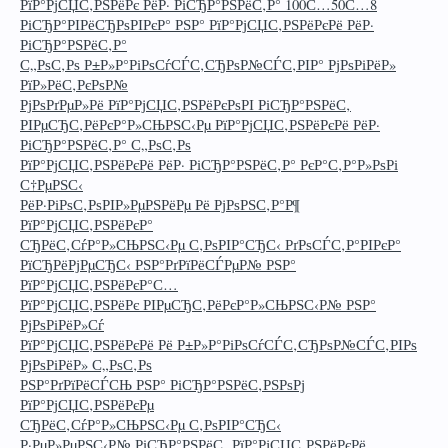
РїР°РјСЏС‚РЅРёРє РёР· РіСЂР°РЅРёС‚Р° 100С…50С…8
РіСЂР°РІРёСЂРѕРІРєР° РЅР° РїР°РјСЏС‚РЅРёРєРё РёР·
РіСЂР°РЅРёС‚Р°
С„РѕС‚Рѕ Р±Р»Р°РіРѕСѓСЃС‚СЂРѕР№СЃС‚РІР° РјРѕРіРёР»
РїР»РёС‚РєРѕР№
РјРѕРґРµР»Рё РїР°РјСЏС‚РЅРёРєРѕРІ РіСЂР°РЅРёС‚
РІРµСЂС‚РёРєР°Р»СЊРЅС‹Рµ РїР°РјСЏС‚РЅРёРєРё РёР·
РіСЂР°РЅРёС‚Р° С„РѕС‚Рѕ
РїР°РјСЏС‚РЅРёРєРё РёР· РіСЂР°РЅРёС‚Р° РєР°С‚Р°Р»РѕРі
С†РµРЅС‹
РёР·РіРѕС‚РѕРІР»РµРЅРёРµ Рё РјРѕРЅС‚Р°Р¶
РїР°РјСЏС‚РЅРёРєР°
СЂРёС‚СѓР°Р»СЊРЅС‹Рµ С‚РѕРІР°СЂС‹ РґРѕСЃС‚Р°РІРєР°
РїСЂРёРјРµСЂС‹ РЅР°РґРїРёСЃРµР№ РЅР°
РїР°РјСЏС‚РЅРёРєР°С…
РїР°РјСЏС‚РЅРёРє РІРµСЂС‚РёРєР°Р»СЊРЅС‹Р№ РЅР°
РјРѕРіРёР»Сѓ
РїР°РјСЏС‚РЅРёРєРё Рё Р±Р»Р°РіРѕСѓСЃС‚СЂРѕР№СЃС‚РІРѕ
РјРѕРіРёР» С„РѕС‚Рѕ
РЅР°РґРїРёСЃСЊ РЅР° РіСЂР°РЅРёС‚РЅРѕРј
РїР°РјСЏС‚РЅРёРєРµ
СЂРёС‚СѓР°Р»СЊРЅС‹Рµ С‚РѕРІР°СЂС‹
Р·РµР»РµРЅС‹Р№ РіСЂР°РЅРёС‚ РїР°РјСЏС‚РЅРёРєРё