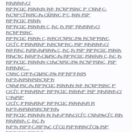
РјРѕРіРёР»Сѓ
РїР°РјСЏС‚РЅРёРєРё РёР· РіСЂР°РЅРёС‚Р° СЂРѕР·С‹
РєСЂР°СЃРёРІС‹Рµ СЌРїРёС‚Р°С„РёРё РЅР°
РїР°РјСЏС‚РЅРёРє
РїР°РјСЏС‚РЅРёРєРё С„РѕС‚Рѕ РЅР° РјРѕРіРёР»Сѓ
РіСЂР°РЅРёС‚
РїР°РјСЏС‚РЅРёРє С„РёРіСѓСЂРЅС‹Р№ РіСЂР°РЅРёС‚
СѓСЃС‚Р°РЅРѕРІРєР° РѕРіСЂР°РґС‹ РЅР° РјРѕРіРёР»Сѓ
РёР·РіРѕС‚РѕРІР»РµРЅРёРµ С„РѕС‚Рѕ РЅР° РїР°РјСЏС‚РЅРёРє
РІРµСЂС‚РёРєР°Р»СЊРЅС‹Рµ РїР°РјСЏС‚РЅРёРєРё С„РѕС‚Рѕ
РїР°РјСЏС‚РЅРёРєРё С‡РµСЂРЅС‹Р№ РіСЂР°РЅРёС‚ РЅР°
РґРІРѕРёС…
СЂРёС‚СѓР°Р»СЊРЅС‹Р№ РјР°РіР°Р·РёРЅ
РєР°Р»РёРЅРёРЅРіСЂР°Рґ
СЂРµР·РЅС‹Рµ РїР°РјСЏС‚РЅРёРєРё РёР· РіСЂР°РЅРёС‚Р°
СѓСЃС‚Р°РЅРѕРІРєР° РїР°РјСЏС‚РЅРёРєР° РЅР° РјРѕРіРёР»Сѓ
С†РµРЅР°
СѓСЃС‚Р°РЅРѕРІРєР° РїР°РјСЏС‚РЅРёРєРѕРІ РІ
РєР°Р»РёРЅРёРЅРіСЂР°РґРµ
РїР°РјСЏС‚РЅРёРєРё Рё Р±Р»Р°РіРѕСѓСЃС‚СЂРѕР№СЃС‚РІРѕ
РјРѕРіРёР» С„РѕС‚Рѕ
РєР°Рє РЅР°Р·С‹РІР°РµС‚СЃСЏ РЅР°РґРїРёСЃСЊ РЅР°