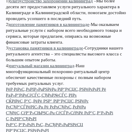
1)
благоустройство захоронений калининград
–Мы более
десяти лет предоставляем услуги ритуального характера в
Калиниграде и Калининградской области, помогаем достойно
проводить усопшего в последний путь.
2)
изготовление памятников в калининграде
-Мы оказываем
ритуальные услуги с набором всего необходимого товара и
сервиса, которые предлагаем, опираясь на возможные
финансовые затраты клиента.
3)
установка памятников в калининграде
-Сотрудники нашего
ритуального агентства – это специалисты высокого класса с
большим опытом работы.
4)
ритуальный магазин калининград
-Наш
многофункциональный похоронно-ритуальный центр
обеспечит качественные похороны с полным набором
требуемых ритуальных услуг.
РёР·РіРѕС‚РѕРІР»РµРЅРёРµ РїР°РјСЏС‚РЅРёРєРѕРІ Рё
Р±Р»Р°РіРѕСѓСЃС‚СЂРѕР№СЃС‚РІРѕ
СЌРїРёС‚Р°С„РёРё РЅР° РїР°РјСЏС‚РЅРёРє
РєСЂР°СЃРёРІС‹Рµ Рё РєРѕСЂРѕС‚РєРёРµ
СЂРёС‚СѓР°Р»СЊРЅС‹Рµ СѓСЃР»СѓРіРё РєР°С‚Р°Р»РѕРі
С‚РѕРІР°СЂРѕРІ
РєР°С‚Р°Р»РѕРі РѕС„РѕСЂРјР»РµРЅРёСЏ
РїР°РјСЏС‚РЅРёРєРѕРІ