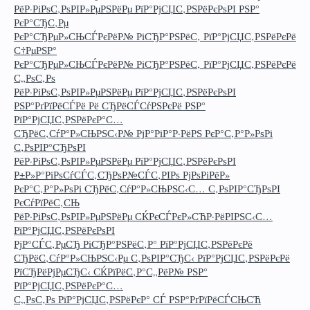
РёР·РіРѕС‚РѕРІР»РµРЅРёРµ РїР°РјСЏС‚РЅРёРєРѕРІ РЅР°
РєР°СЂС‚Рµ
РєР°СЂРµР»СЊСЃРєРёР№ РіСЂР°РЅРёС‚ РїР°РјСЏС‚РЅРёРєРё
С†РµРЅР°
РєР°СЂРµР»СЊСЃРєРёР№ РіСЂР°РЅРёС‚ РїР°РјСЏС‚РЅРёРєРё
С„РѕС‚Рѕ
РёР·РіРѕС‚РѕРІР»РµРЅРёРµ РїР°РјСЏС‚РЅРёРєРѕРІ
РЅР°РґРїРёСЃРё Рё СЂРёСЃСѓРЅРєРё РЅР°
РїР°РјСЏС‚РЅРёРєР°С…
СЂРёС‚СѓР°Р»СЊРЅС‹Р№ РјР°РіР°Р·РёРЅ РєР°С‚Р°Р»РѕРі
С‚РѕРІР°СЂРѕРІ
РёР·РіРѕС‚РѕРІР»РµРЅРёРµ РїР°РјСЏС‚РЅРёРєРѕРІ
Р±Р»Р°РіРѕСѓСЃС‚СЂРѕР№СЃС‚РІРѕ РјРѕРіРёР»
РєР°С‚Р°Р»РѕРі СЂРёС‚СѓР°Р»СЊРЅС‹С… С‚РѕРІР°СЂРѕРІ
РєСѓРїРёС‚СЊ
РёР·РіРѕС‚РѕРІР»РµРЅРёРµ СЌРєСЃРєР»СЋР·РёРІРЅС‹С…
РїР°РјСЏС‚РЅРёРєРѕРІ
РјР°СЃС‚РµСЂ РіСЂР°РЅРёС‚Р° РїР°РјСЏС‚РЅРёРєРё
СЂРёС‚СѓР°Р»СЊРЅС‹Рµ С‚РѕРІР°СЂС‹ РїР°РјСЏС‚РЅРёРєРё
РїСЂРёРјРµСЂС‹ СЌРїРёС‚Р°С„РёР№ РЅР°
РїР°РјСЏС‚РЅРёРєР°С…
С„РѕС‚Рѕ РїР°РјСЏС‚РЅРёРєР° СЃ РЅР°РґРїРёСЃСЊСЋ