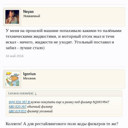
Neyas
Уважаемый
У меня на прошлой машине попахивало какими-то палёными
техническими жидкостями, и моторный отсек мыл и течи
искал - ничего, жидкости не уходят. Угольный поставил и
забил - лучше стало)
16 май 2016
Igorius
Механик
Lexaxa сказал(а):
↑
6Q0 820 367 B
нужно покупать еще и рамку под фильтр 6Q0819647
6R0 820 367
обычный фильтр
6R0 819 653
фильтр угольный
Коллеги! А для рестайлингового поло коды фильтров те же?