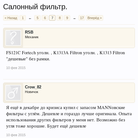
Салонный фильтр.
< Назад
1
←
5
6
7
8
9
→
17
Вперёд >
RSB
Механик
FS121C Fortech уголн. , K1313A Filtron уголн. , K1313 Filtron
"дешевые" без рамки.
10 фев 2015
Crow_82
Новичок
Я ещё в декабре до кризиса купил с запасом MANNовские
фильтры с углём. Дешевле и гораздо лучше оригинала. Опыта
использования других фильтров у меня нет. Возможно без
угля тоже хорошие. Будет ещё дешевле
10 фев 2015