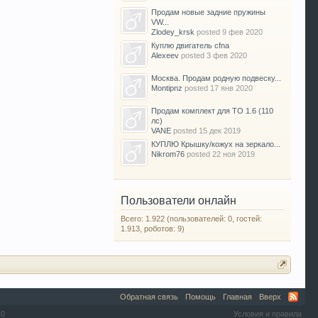
Продам новые задние пружины
VW...
Zlodey_krsk
posted
9 фев 2020
Куплю двигатель cfna
Alexeev
posted
3 фев 2020
Москва. Продам родную подвеску...
Montipnz
posted
17 янв 2020
Продам комплект для ТО 1.6 (110
лс)
VANE
posted
15 дек 2019
КУПЛЮ Крышку/кожух на зеркало...
Nikrom76
posted
22 ноя 2019
Пользователи онлайн
Всего: 1.922 (пользователей: 0, гостей:
1.913, роботов: 9)
Обратная связь
Помощь
Главная
Вверх
10
Условия и правила