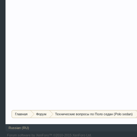
Главная
Форум
Технические вопросы по Поло седан (Polo sedan)
Russian (RU)
Forum software by XenForo™
©2010-2015 XenForo Ltd.