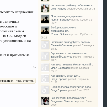
Когда вы на рыбалку собираетесь...
Олег Киреев
posted
Суббота в 06:38
 высокого напряжения,
Программа для удаленного...
Roman Seleznev
posted
Суббота в
 в различных
06:28
полюсные и
Выбор покрасочного
полюсная схемы
оборудования...
Roman Seleznev
posted
Суббота в
З-110-СК. Модели
06:21
ть установлены и на
Возможно ли подобрать дорогой...
Евгений Самичев
posted
Пятница в
18:30
Где заказать сантехнические...
мент и приемлемые
Евгений Самичев
posted
Пятница в
18:26
Как восстановить бухгалтерский...
#1
Илья Шестаков
posted
Среда в
05:13
Как выбрать букет для...
Влад Горелов
posted
Вторник в
рироваться, чтобы ответить.)
01:22
Если подвеска барахлит на поло...
Влад Горелов
posted
3 авг 2026
Где заклеить переднюю часть...
Владимир Панкратов
posted
3 авг
2026