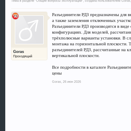
Тема в разделе "
Общие вопросы эксплуатации
", создана пользователем
Goras
Разъединители РДЗ предназначены для в
а также заземления отключенных участк
Разъединители РДЗ производятся в виде
конфигурациях. Для моделей, рассчитан
трёхполюсные варианты установки. В с
монтажа на горизонтальной плоскости. 
разъединителей РДЗ, рассчитанные на кл
Goras
вертикальной плоскости.
Проходящий
Все подробности в каталоге Разъединит
цены
Goras
,
26 июн 2026