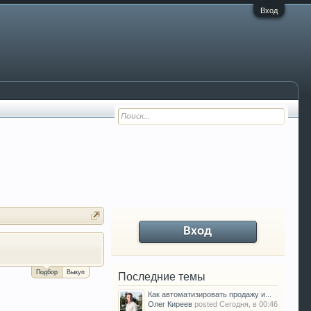
Вход
Вход
За сколько можно продать Ваш VW P
Подбор
Выкуп
Последние темы
Как автоматизировать продажу и...
Олег Киреев
posted
Сегодня, в 00:46