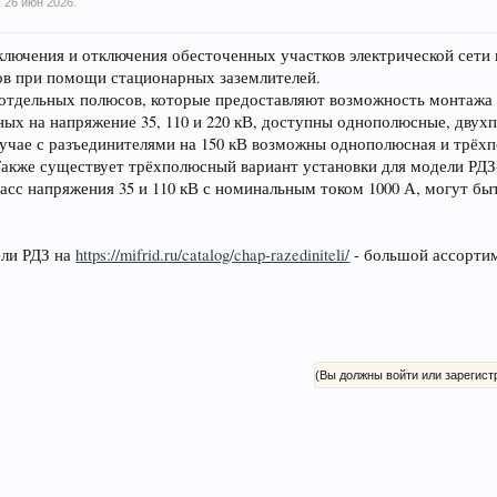
,
26 июн 2026
.
ключения и отключения обесточенных участков электрической сети
ов при помощи стационарных заземлителей.
 отдельных полюсов, которые предоставляют возможность монтажа
ных на напряжение 35, 110 и 220 кВ, доступны однополюсные, двух
лучае с разъединителями на 150 кВ возможны однополюсная и трёх
Также существует трёхполюсный вариант установки для модели РД
асс напряжения 35 и 110 кВ с номинальным током 1000 А, могут бы
ели РДЗ на
https://mifrid.ru/catalog/chap-razediniteli/
- большой ассорти
(Вы должны войти или зарегист