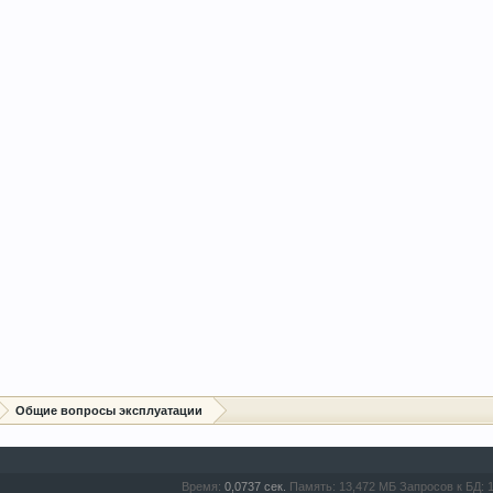
Общие вопросы эксплуатации
Время:
0,0737 сек.
Память:
13,472 МБ
Запросов к БД: