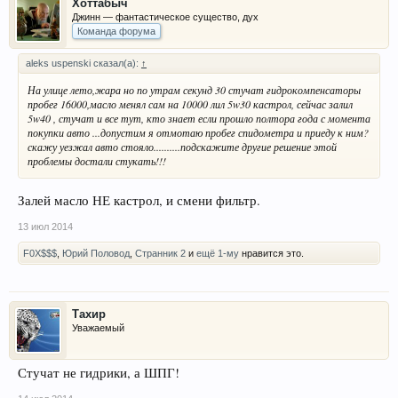
Хоттабыч
Джинн — фантастическое существо, дух
Команда форума
aleks uspenski сказал(а):
↑
На улице лето,жара но по утрам секунд 30 стучат гидрокомпенсаторы
пробег 16000,масло менял сам на 10000 лил 5w30 кастрол, сейчас залил
5w40 , стучат и все тут, кто знает если прошло полтора года с момента
покупки авто ...допустим я отмотаю пробег спидометра и приеду к ним?
скажу уезжал авто стояло..........подскажите другие решение этой
проблемы достали стукать!!!
Залей масло НЕ кастрол, и смени фильтр.
13 июл 2014
F0X$$$
,
Юрий Половод
,
Странник 2
и
ещё 1-му
нравится это.
Тахир
Уважаемый
Стучат не гидрики, а ШПГ!