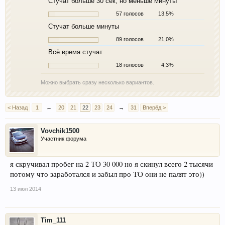
Стучат больше 30 сек, но меньше минуты
57 голосов
13,5%
Стучат больше минуты
89 голосов
21,0%
Всё время стучат
18 голосов
4,3%
Можно выбрать сразу несколько вариантов.
< Назад
1
←
20
21
22
23
24
→
31
Вперёд >
Vovchik1500
Участник форума
я скручивал пробег на 2 ТО 30 000 но я скинул всего 2 тысячи
потому что заработался и забыл про ТО они не палят это))
13 июл 2014
Tim_111