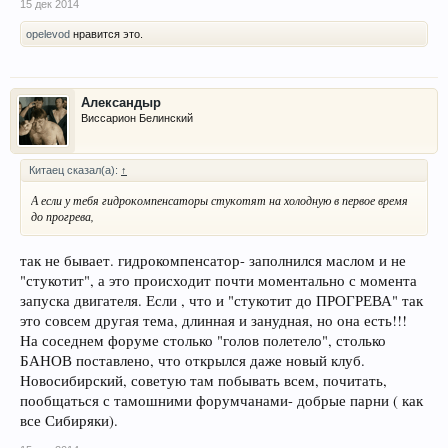
15 дек 2014
opelevod
нравится это.
Александыр
Виссарион Белинский
Китаец сказал(а):
↑
А если у тебя гидрокомпенсаторы стукотят на холодную в первое время
до прогрева,
так не бывает. гидрокомпенсатор- заполнился маслом и не
"стукотит", а это происходит почти моментально с момента
запуска двигателя. Если , что и "стукотит до ПРОГРЕВА" так
это совсем другая тема, длинная и занудная, но она есть!!!
На соседнем форуме столько "голов полетело", столько
БАНОВ поставлено, что открылся даже новый клуб.
Новосибирский, советую там побывать всем, почитать,
пообщаться с тамошними форумчанами- добрые парни ( как
все Сибиряки).