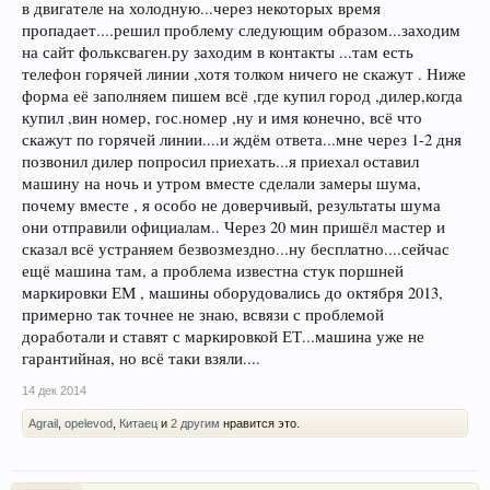
в двигателе на холодную...через некоторых время
пропадает....решил проблему следующим образом...заходим
на сайт фольксваген.ру заходим в контакты ...там есть
телефон горячей линии ,хотя толком ничего не скажут . Ниже
форма её заполняем пишем всё ,где купил город ,дилер,когда
купил ,вин номер, гос.номер ,ну и имя конечно, всё что
скажут по горячей линии....и ждём ответа...мне через 1-2 дня
позвонил дилер попросил приехать...я приехал оставил
машину на ночь и утром вместе сделали замеры шума,
почему вместе , я особо не доверчивый, результаты шума
они отправили официалам.. Через 20 мин пришёл мастер и
сказал всё устраняем безвозмездно...ну бесплатно....сейчас
ещё машина там, а проблема известна стук поршней
маркировки ЕМ , машины оборудовались до октября 2013,
примерно так точнее не знаю, всвязи с проблемой
доработали и ставят с маркировкой ЕТ...машина уже не
гарантийная, но всё таки взяли....
14 дек 2014
Agrail
,
opelevod
,
Китаец
и
2 другим
нравится это.