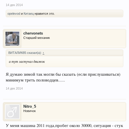
14 дек 2014
opelevod
и
Китаец
нравится это.
chervonets
Старший механик
ВИТАЛИК85 сказал(а):
↑
а тут застучал движок
Я думаю зимой так могли бы сказать (если прислушиваться)
минимум треть половодцев......
14 дек 2014
Nitro_5
Новичок
У меня машина 2011 года,пробег около 30000, ситуация - стук