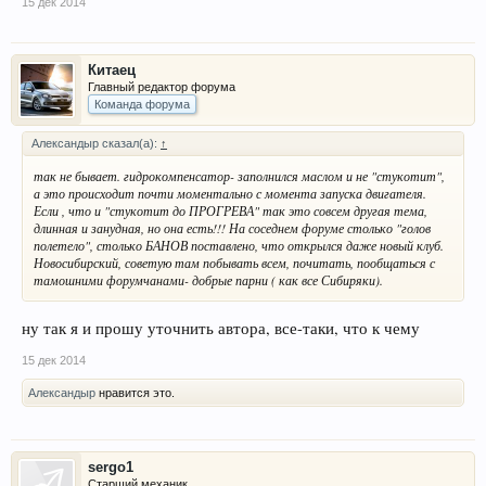
15 дек 2014
Китаец
Главный редактор форума
Команда форума
Александыр сказал(а):
↑
так не бывает. гидрокомпенсатор- заполнился маслом и не "стукотит",
а это происходит почти моментально с момента запуска двигателя.
Если , что и "стукотит до ПРОГРЕВА" так это совсем другая тема,
длинная и занудная, но она есть!!! На соседнем форуме столько "голов
полетело", столько БАНОВ поставлено, что открылся даже новый клуб.
Новосибирский, советую там побывать всем, почитать, пообщаться с
тамошними форумчанами- добрые парни ( как все Сибиряки).
ну так я и прошу уточнить автора, все-таки, что к чему
15 дек 2014
Александыр
нравится это.
sergo1
Старший механик