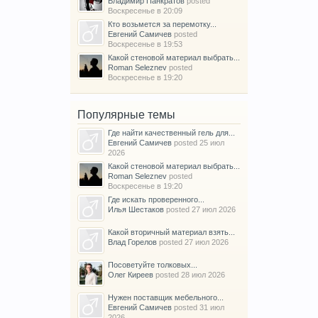
Владимир Панкратов
posted
Воскресенье в 20:09
Кто возьмется за перемотку...
Евгений Самичев
posted
Воскресенье в 19:53
Какой стеновой материал выбрать...
Roman Seleznev
posted
Воскресенье в 19:20
Популярные темы
Где найти качественный гель для...
Евгений Самичев
posted
25 июл
2026
Какой стеновой материал выбрать...
Roman Seleznev
posted
Воскресенье в 19:20
Где искать проверенного...
Илья Шестаков
posted
27 июл 2026
Какой вторичный материал взять...
Влад Горелов
posted
27 июл 2026
Посоветуйте толковых...
Олег Киреев
posted
28 июл 2026
Нужен поставщик мебельного...
Евгений Самичев
posted
31 июл
2026