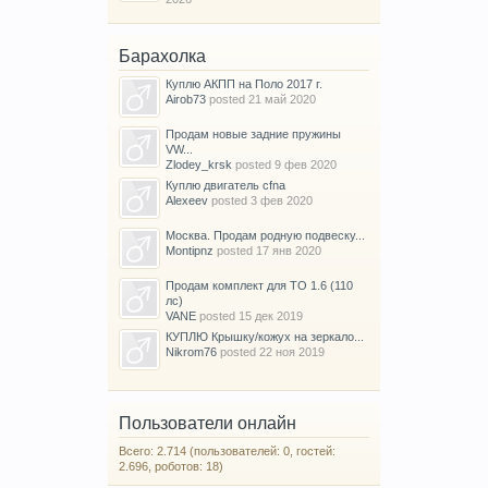
Барахолка
Куплю АКПП на Поло 2017 г.
Airob73
posted
21 май 2020
Продам новые задние пружины
VW...
Zlodey_krsk
posted
9 фев 2020
Куплю двигатель cfna
Alexeev
posted
3 фев 2020
Москва. Продам родную подвеску...
Montipnz
posted
17 янв 2020
Продам комплект для ТО 1.6 (110
лс)
VANE
posted
15 дек 2019
КУПЛЮ Крышку/кожух на зеркало...
Nikrom76
posted
22 ноя 2019
Пользователи онлайн
Всего: 2.714 (пользователей: 0, гостей:
2.696, роботов: 18)