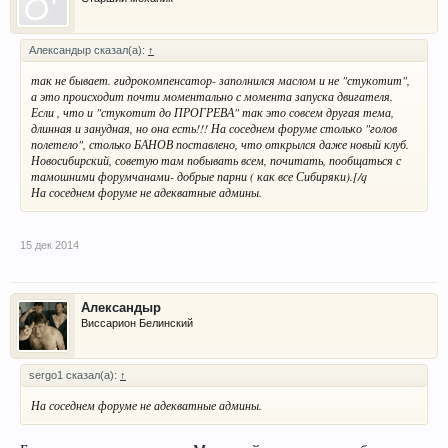
Александыр сказал(а):
↑
так не бывает. гидрокомпенсатор- заполнился маслом и не "стукотит",
а это происходит почти моментально с момента запуска двигателя.
Если , что и "стукотит до ПРОГРЕВА" так это совсем другая тема,
длинная и занудная, но она есть!!! На соседнем форуме столько "голов
полетело", столько БАНОВ поставлено, что открылся даже новый клуб.
Новосибирский, советую там побывать всем, почитать, пообщаться с
тамошними форумчанами- добрые парни ( как все Сибиряки).[/q
На соседнем форуме не адекватные админы.
15 дек 2014
Александыр
Виссарион Белинский
sergo1 сказал(а):
↑
На соседнем форуме не адекватные админы.