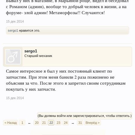
Бывал у них в магазине, в Марьиной роще, видел и беседовал
с Романом (админ), вообще то добрый человек в жизни, а на
форуме- злой админ! Метаморфозы!! Случаются!
15 дек 2014
sergo1
нравится это.
sergo1
Старший механик
Самое интересное я был у них постоянный клиент по
запчастям. При этом меня банили 2 раза пожизнено не
объясняя за что. После этого я запретил своим сотрудникам
покупать у них запчасти.
15 дек 2014
(Вы должны войти или зарегистрироваться, чтобы ответить.)
< Назад
1
←
20
21
22
23
24
→
31
Вперёд >