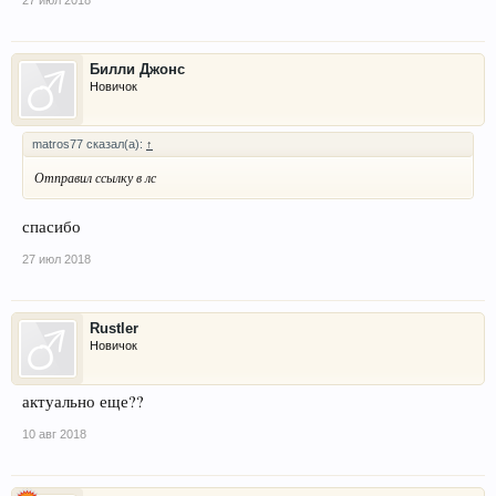
27 июл 2018
Билли Джонс
Новичок
matros77 сказал(а):
↑
Отправил ссылку в лс
спасибо
27 июл 2018
Rustler
Новичок
актуально еще??
10 авг 2018