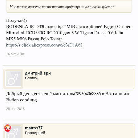
Мне тоже можете посоветовать продавца на али, пожалуйста?
Получай))
BODENLA RCD330 плюс 6,5 "MIB автомобилей Радио Стерео
Mirrorlink RCD330G RCD510 для VW Tiguan Гольф 5 6 Jetta
MK5 MK6 Passat Polo Touran
https://s.click.aliexpress.com/e/c3rD1A6I
16 окт 2018
дмитрий врн
Новичок
Добрый день,есть ещё магнитолы?89304068886 в Вотсапп или
Вибер сообщи)
28 ноя 2018
matros77
Проходящий