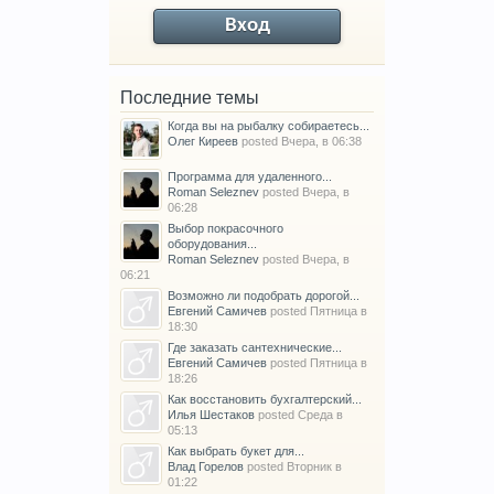
Вход
Последние темы
Когда вы на рыбалку собираетесь...
Олег Киреев
posted
Вчера, в 06:38
Программа для удаленного...
Roman Seleznev
posted
Вчера, в
06:28
Выбор покрасочного
оборудования...
Roman Seleznev
posted
Вчера, в
06:21
Возможно ли подобрать дорогой...
Евгений Самичев
posted
Пятница в
18:30
Где заказать сантехнические...
Евгений Самичев
posted
Пятница в
18:26
Как восстановить бухгалтерский...
Илья Шестаков
posted
Среда в
05:13
Как выбрать букет для...
Влад Горелов
posted
Вторник в
01:22