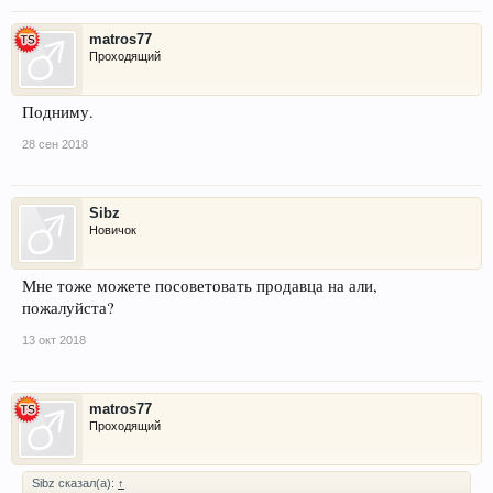
matros77
Проходящий
Подниму.
28 сен 2018
Sibz
Новичок
Мне тоже можете посоветовать продавца на али,
пожалуйста?
13 окт 2018
matros77
Проходящий
Sibz сказал(а):
↑