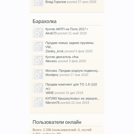
Влад Горелов
posted
27 июл 2026
Барахолка
Куплю АКПП на Поло 2017 г.
Airob73
posted
21 май 2020
Продам новые задние пружины
VW...
Zlodey_krsk
posted
9 фев 2020
Куплю двигатель cfna
Alexeev
posted
3 фев 2020
Москва. Продам родную подвеску...
Montipnz
posted
17 янв 2020
Продам комплект для ТО 1.6 (110
лс)
VANE
posted
15 дек 2019
КУПЛЮ Крышку/кожух на зеркало...
Nikrom76
posted
22 ноя 2019
Пользователи онлайн
Всего: 2.336 (пользователей: 0, гостей:
2.301, роботов: 35)