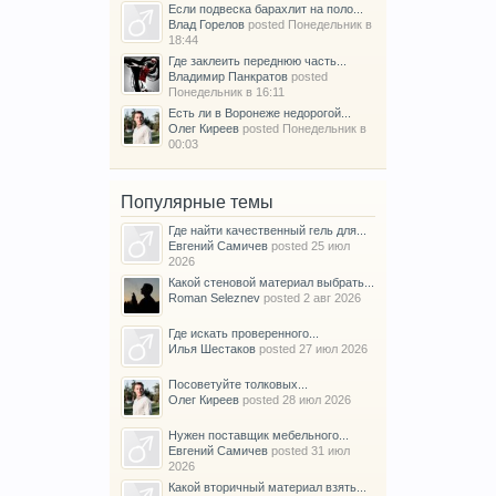
Если подвеска барахлит на поло...
Влад Горелов
posted
Понедельник в
18:44
Где заклеить переднюю часть...
Владимир Панкратов
posted
Понедельник в 16:11
Есть ли в Воронеже недорогой...
Олег Киреев
posted
Понедельник в
00:03
Популярные темы
Где найти качественный гель для...
Евгений Самичев
posted
25 июл
2026
Какой стеновой материал выбрать...
Roman Seleznev
posted
2 авг 2026
Где искать проверенного...
Илья Шестаков
posted
27 июл 2026
Посоветуйте толковых...
Олег Киреев
posted
28 июл 2026
Нужен поставщик мебельного...
Евгений Самичев
posted
31 июл
2026
Какой вторичный материал взять...