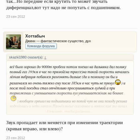
так...Но передние если крутить то может звучать
диференциал,вот тут надо не попутать с подшипником.
23 сен 2012
Хоттабыч
Джинн — фантастическое существо, дух
Команда форума
skazki1980 сказал(а):
↑
всё было хорошо до 9000т пробега потом поехал на дальняка дал полику
полный газ 193км в час по прямой(на трассе)на такой скорости началась
лёгкая вибрация побаялся разгонять дальше (да и помоиму он бы и
разагнался но очень тяжко ему после 185км в час чуть не пукнул
) и
после той поездки стал отчётливо прослушиваться гул\вой а при
торможении с уменьшением скорости гул уменьшается(как на боинге
) вообщем грешил на подшипники но попой чую не они походу резина
подтёрлась и петь начала.Прочёл выше сказанное и вопрос как то начал
отпадать но сомнения остаются.А может ПОДШИПНИКИ!
Нажмите, чтобы раскрыть...
(посмотрим по ходу пьессы)Но если это они то это не фолькцваген а
Звук пропадает или меняется при изменении траектории
ведро поло
(кривая вправо, или влево)?
23 сен 2012