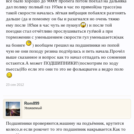
всё было хорошо до 9000т пробега потом поехал на дальняка
дал полику полный газ 193км в час по прямой(на трассе)на
такой скорости началась лёгкая вибрация побаялся разгонять
дальше (да и помоиму он бы и разагнался но очень тяжко
ему после 185км в час чуть не пукнул
) и после той
поездки стал отчётливо прослушиваться гул\вой а при
торможении с уменьшением скорости гул уменьшается(как
на боинге
) вообщем грешил на подшипники но попой
чую не они походу резина подтёрлась и петь начала.Прочёл
выше сказанное и вопрос как то начал отпадать но сомнения
остаются.А может ПОДШИПНИКИ!(посмотрим по ходу
пьессы)Но если это они то это не фолькцваген а ведро поло
23 сен 2012
Rom899
Уважаемый
Подшипники проверяются,машину на подъёмник, крутится
колесо,и если рокочет то это подшипник накрывается.Как то