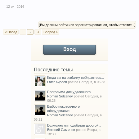
12 окт 2016
(Вы должны войти или зарегистрироваться, чтобы ответить.)
< Назад
1
2
3
Вперёд >
Вход
Последние темы
Когда вы на рыбалку собираетесь...
Олег Киреев
posted
Сегодня, в 06:38
Программа для удаленного...
Roman Seleznev
posted
Сегодня, в
06:28
Выбор покрасочного
оборудования...
Roman Seleznev
posted
Сегодня, в
06:21
Возможно ли подобрать дорогой...
Евгений Самичев
posted
Вчера, в
18:30