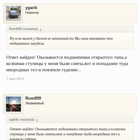
ygarik
Новичок
Rom899 сказал(а):
↑
Ну если вылет у дисков не штатный,то Вы сами виноваты что
подшипники загудели.
Ответ найден! Оказывается подшипники открытого типа,а
колпачки ступицы у меня были сняты,вот и попадание туда
инородных тел и повлекло гудение...
7 июл 2014
Rom899
Уважаемый
ygarik сказал(а):
↑
Ответ найден! Оказывается подшипники открытого типа,а колпачки
ступицы у меня были сняты,вот и попадание туда инородных тел и
повлекло гудение...