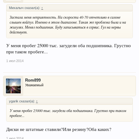
Михалыч сказал(а):
↑
Застала меня неприятность. На скорости 40-70 отчетливо в салоне
слышен вой/гул. Именно в этом диапазоне. Такая же проблема была и на
жигулях. Менял подшипник. Буду записываться в сервис. Гул на нервы
действует.
У меня пробег 25000 тыс. загудели оба подшипника. Грустно
при таком пробеге...
1 июл 2014
Rom899
Уважаемый
ygarik сказал(а):
↑
У меня пробег 25000 тыс. загудели оба подшипника. Грустно при таком
пробеге...
Диски не штатные ставили?Или резину?Оба каких?
1 июл 2014