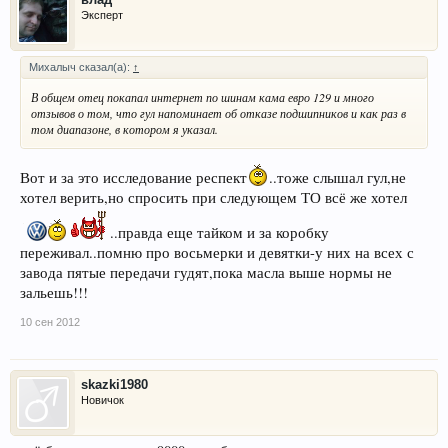
Эксперт
Михалыч сказал(а):
↑
В общем отец покапал интернет по шинам кама евро 129 и много
отзывов о том, что гул напоминает об отказе подшипников и как раз в
том диапазоне, в котором я указал.
Вот и за это исследование респект
..тоже слышал гул,не
хотел верить,но спросить при следующем ТО всё же хотел
..правда еще тайком и за коробку
переживал..помню про восьмерки и девятки-у них на всех с
завода пятые передачи гудят,пока масла выше нормы не
зальешь!!!
10 сен 2012
skazki1980
Новичок