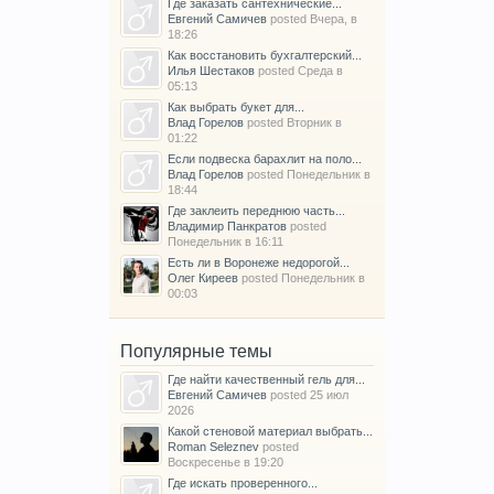
Где заказать сантехнические...
Евгений Самичев
posted
Вчера, в
18:26
Как восстановить бухгалтерский...
Илья Шестаков
posted
Среда в
05:13
Как выбрать букет для...
Влад Горелов
posted
Вторник в
01:22
Если подвеска барахлит на поло...
Влад Горелов
posted
Понедельник в
18:44
Где заклеить переднюю часть...
Владимир Панкратов
posted
Понедельник в 16:11
Есть ли в Воронеже недорогой...
Олег Киреев
posted
Понедельник в
00:03
Популярные темы
Где найти качественный гель для...
Евгений Самичев
posted
25 июл
2026
Какой стеновой материал выбрать...
Roman Seleznev
posted
Воскресенье в 19:20
Где искать проверенного...