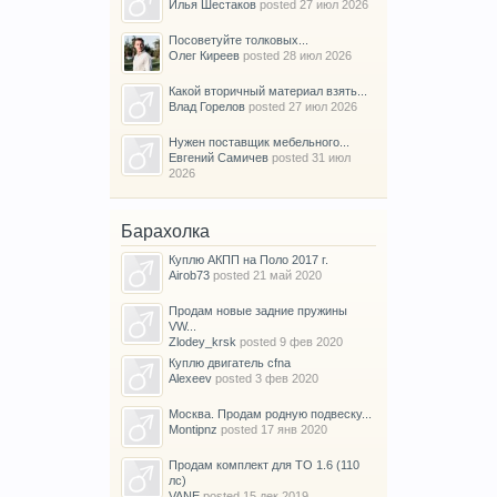
Илья Шестаков
posted
27 июл 2026
Посоветуйте толковых...
Олег Киреев
posted
28 июл 2026
Какой вторичный материал взять...
Влад Горелов
posted
27 июл 2026
Нужен поставщик мебельного...
Евгений Самичев
posted
31 июл
2026
Барахолка
Куплю АКПП на Поло 2017 г.
Airob73
posted
21 май 2020
Продам новые задние пружины
VW...
Zlodey_krsk
posted
9 фев 2020
Куплю двигатель cfna
Alexeev
posted
3 фев 2020
Москва. Продам родную подвеску...
Montipnz
posted
17 янв 2020
Продам комплект для ТО 1.6 (110
лс)
VANE
posted
15 дек 2019