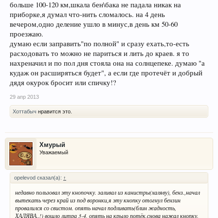
больше 100-120 км,шкала бен\бака не падала никак на
приборке,я думал что-нить сломалось. на 4 день
вечером,одно деление ушло в минус,в день км 50-60
проезжаю.
думаю если заправить"по полной" и сразу ехать,то-есть
расходовать то можно не париться и лить до краев. я то
нахреначил и по пол дня стояла она на солнцепеке. думаю "а
кудаж он расширяться будет", а если где протечёт и добрый
дядя окурок бросит или спичку!?
29 апр 2013
Хоттабыч
нравится это.
Хмурый
Уважаемый
opelevod сказал(а):
↑
недавно пользовал эту кнопочку. заливал из канистры(халяву), бенз.,начал
вытекать через край из под воронки,я эту кнопку отогнул бензин
провалился со свистом. опять начал подливать(блин жадность,
ХАЛЯВА..!) вошло литра 3-4, опять на крыло потёк,снова нажал кнопку.