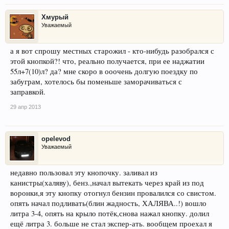
Хмурый
Уважаемый
а я вот спрошу местных старожил - кто-нибудь разобрался с
этой кнопкой?! что, реально получается, при ее наджатии
55л+7(10)л? да? мне скоро в ооочень долгую поездку по
забуграм, хотелось бы поменьше заморачиваться с
заправкой.
29 апр 2013
opelevod
Уважаемый
недавно пользовал эту кнопочку. заливал из
канистры(халяву), бенз.,начал вытекать через край из под
воронки,я эту кнопку отогнул бензин провалился со свистом.
опять начал подливать(блин жадность, ХАЛЯВА..!) вошло
литра 3-4, опять на крыло потёк,снова нажал кнопку. долил
ещё литра 3. больше не стал экспер-ать. вообщем проехал я