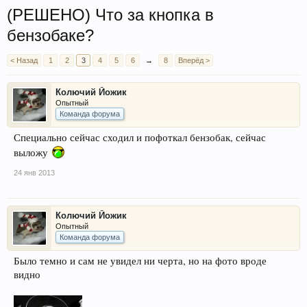
(РЕШЕНО) Что за кнопка в
бензобаке?
< Назад
1
2
3
4
5
6
→
8
Вперёд >
Колючий Йожик
Опытный
Команда форума
Специально сейчас сходил и пофоткал бензобак, сейчас
выложу
24 янв 2013
Колючий Йожик
Опытный
Команда форума
Было темно и сам не увидел ни черта, но на фото вроде
видно