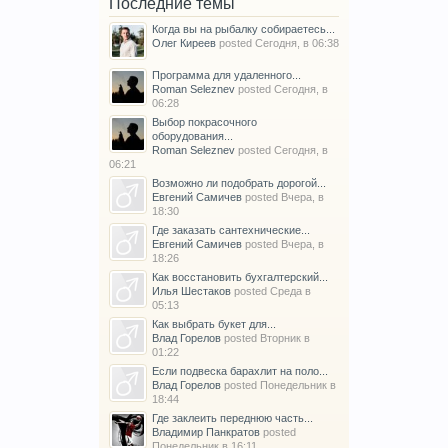
Последние темы
Когда вы на рыбалку собираетесь...
Олег Киреев
posted
Сегодня, в 06:38
Программа для удаленного...
Roman Seleznev
posted
Сегодня, в
06:28
Выбор покрасочного
оборудования...
Roman Seleznev
posted
Сегодня, в
06:21
Возможно ли подобрать дорогой...
Евгений Самичев
posted
Вчера, в
18:30
Где заказать сантехнические...
Евгений Самичев
posted
Вчера, в
18:26
Как восстановить бухгалтерский...
Илья Шестаков
posted
Среда в
05:13
Как выбрать букет для...
Влад Горелов
posted
Вторник в
01:22
Если подвеска барахлит на поло...
Влад Горелов
posted
Понедельник в
18:44
Где заклеить переднюю часть...
Владимир Панкратов
posted
Понедельник в 16:11