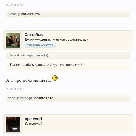
26 янв 2013
Китаец
нравится это.
Хоттабыч
Джинн — фантастическое существо, дух
Команда форума
denis-kuternega сказал(а):
↑
Так кто нибудь ткнет, где про это написано?
А... про поло ни гдее...
26 янв 2013
denis-kuternega
нравится это.
opelevod
Уважаемый