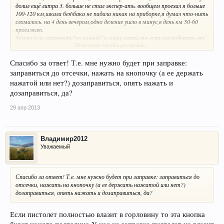
долил ещё литра 3. больше не стал экспер-ать. вообщем проехал я больше
100-120 км,шкала бен\бака не падала никак на приборке,я думал что-нить
сломалось. на 4 день вечером,одно деление ушло в минус,в день км 50-60
проезжаю.
думаю если заправить"по полной" и сразу ехать,то-есть расходовать то
Нажмите, чтобы раскрыть...
можно не париться и лить до краев. я то нахреначил и по пол дня стояла
она на солнцепеке. думаю "а кудаж он расширяться будет", а если где
протечёт и добрый дядя окурок бросит или спичку!?
Спасибо за ответ! Т.е. мне нужно будет при заправке:
заправиться до отсечки, нажать на кнопочку (а ее держать
нажатой или нет?) дозаправиться, опять нажать и
дозаправиться, да?
29 апр 2013
Владимир2012
Уважаемый
Спасибо за ответ! Т.е. мне нужно будет при заправке: заправиться до
отсечки, нажать на кнопочку (а ее держать нажатой или нет?)
дозаправиться, опять нажать и дозаправиться, да?
Если пистолет полностью влазит в горловину то эта кнопка