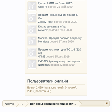
Куплю АКПП на Поло 2017 г.
Airob73
posted
21 май 2020
Продам новые задние пружины
VW...
Zlodey_krsk
posted
9 фев 2020
Куплю двигатель cfna
Alexeev
posted
3 фев 2020
Москва. Продам родную подвеску...
Montipnz
posted
17 янв 2020
Продам комплект для ТО 1.6 (110
лс)
VANE
posted
15 дек 2019
КУПЛЮ Крышку/кожух на зеркало...
Nikrom76
posted
22 ноя 2019
Пользователи онлайн
Всего: 2.459 (пользователей: 0, гостей:
2.416, роботов: 43)
Форум
...
Вопросы возникшие при эксплуатации автомобиля