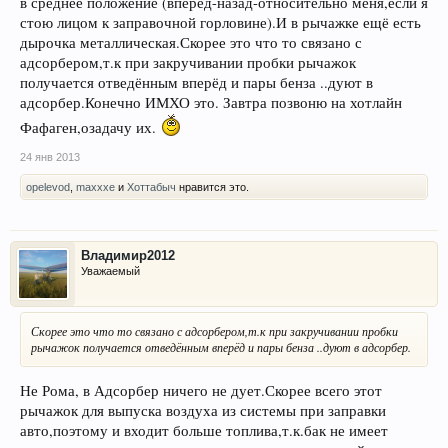
в среднее положение (вперёд-назад-относительно меня,если я
стою лицом к заправочной горловине).И в рычажке ещё есть
дырочка металлическая.Скорее это что то связано с
адсорбером,т.к при закручивании пробки рычажок
получается отведённым вперёд и пары бенза ..дуют в
адсорбер.Конечно ИМХО это. Завтра позвоню на хотлайн
Фафаген,озадачу их.
24 янв 2013
opelevod
,
maxxxe
и
Хоттабыч
нравится это.
Владимир2012
Уважаемый
Скорее это что то связано с адсорбером,т.к при закручивании пробки
рычажок получается отведённым вперёд и пары бенза ..дуют в адсорбер.
Не Рома, в Адсорбер ничего не дует.Скорее всего этот
рычажок для выпуска воздуха из системы при заправки
авто,поэтому и входит больше топлива,т.к.бак не имеет