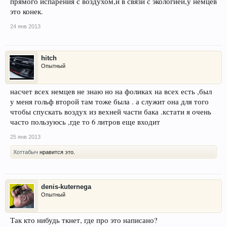
прямого испарения с воздухом,и в связи с экологией,у немцев
это конек.
24 янв 2013
hitch
Опытный
насчет всех немцев не знаю но на фоликах на всех есть ,был
у меня гольф второй там тоже была . а служит она для того
чтобы спускать воздух из вехней части бака .кстати я очень
часто пользуюсь ,где то 6 литров еще входит
25 янв 2013
Хоттабыч
нравится это.
denis-kuternega
Опытный
Так кто нибудь ткнет, где про это написано?