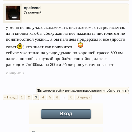
opelevod
Уважаемый
у меня не получалось,нажимать пистолетом,-отстреливается.
да и кнопка как-бы сбоку,как на неё нажимать пистолетом не
понятно,ствол узкий... я бы пальцем придержал и всё (просто
совет
) кто знает как получится...
сейчас уже тепло на улице,думаю по хорошей трассе 800 км.
даже с полной загрузкой пройдёте спокойно, даже с
расходом 7л\100км. на 800км 56 литров уж точно влезет.
29 апр 2013
(Вы должны войти или зарегистрироваться, чтобы ответить.)
< Назад
1
2
3
4
5
6
→
8
Вперёд >
Вход