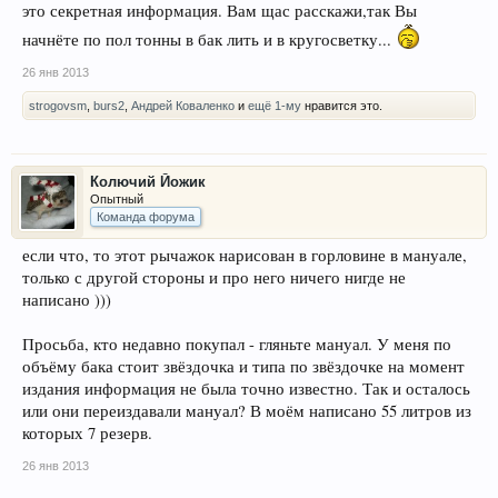
это секретная информация. Вам щас расскажи,так Вы
начнёте по пол тонны в бак лить и в кругосветку...
26 янв 2013
strogovsm
,
burs2
,
Андрей Коваленко
и
ещё 1-му
нравится это.
Колючий Йожик
Опытный
Команда форума
если что, то этот рычажок нарисован в горловине в мануале,
только с другой стороны и про него ничего нигде не
написано )))
Просьба, кто недавно покупал - гляньте мануал. У меня по
объёму бака стоит звёздочка и типа по звёздочке на момент
издания информация не была точно известно. Так и осталось
или они переиздавали мануал? В моём написано 55 литров из
которых 7 резерв.
26 янв 2013