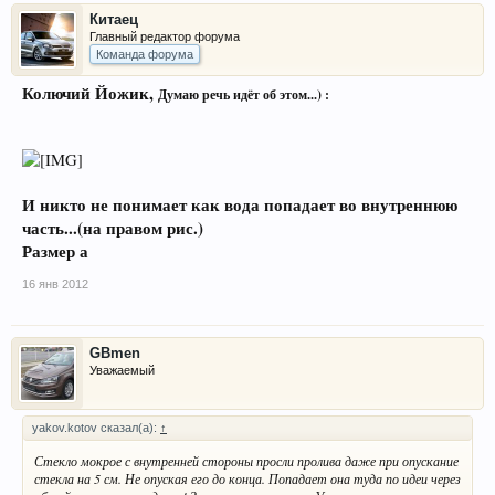
Китаец
Главный редактор форума
Команда форума
Колючий Йожик,
Думаю речь идёт об этом...) :
И никто не понимает как вода попадает во внутреннюю
часть...(на правом рис.)
Размер а
16 янв 2012
GBmen
Уважаемый
yakov.kotov сказал(а):
↑
Стекло мокрое с внутренней стороны просли пролива даже при опускание
стекла на 5 см. Не опуская его до конца. Попадает она туда по идеи через