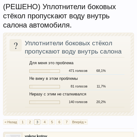
(РЕШЕНО) Уплотнители боковых
стёкол пропускают воду внутрь
салона автомобиля.
?
Уплотнители боковых стёкол
пропускают воду внутрь салона
Для меня это проблема
471 голосов
68,1%
Не вижу в этом проблемы
81 голосов
11,7%
Ниразу с этим не сталкивался
140 голосов
20,2%
< Назад
1
2
3
4
5
6
7
Вперёд >
yakov.kotov