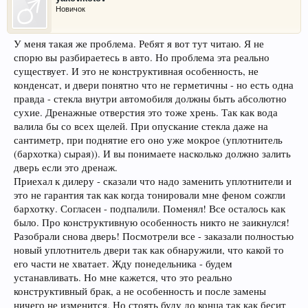
Новичок
У меня такая же проблема. Ребят я вот тут читаю. Я не
спорю вы разбираетесь в авто. Но проблема эта реально
существует. И это не конструктивная особенность, не
конденсат, и двери понятно что не герметичны - но есть одна
правда - стекла внутри автомобиля должны быть абсолютно
сухие. Дренажные отверстия это тоже хрень. Так как вода
валила бы со всех щелей. При опускание стекла даже на
сантиметр, при поднятие его оно уже мокрое (уплотнитель
(бархотка) сырая)). И вы понимаете насколько должно залить
дверь если это дренаж.
Приехал к дилеру - сказали что надо заменить уплотнители и
это не гарантия так как когда тонировали мне феном сожгли
бархотку. Согласен - подпалили. Поменял! Все осталось как
было. Про конструктивную особенность никто не заикнулся!
Разобрали снова дверь! Посмотрели все - заказали полностью
новый уплотнитель двери так как обнаружили, что какой то
его части не хватает. Жду понедельника - будем
устанавливать. Но мне кажется, что это реально
конструктивный брак, а не особенность и после замены
ничего не изменится. Но стоять буду до конца так как бесит