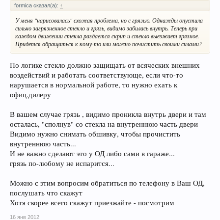
formica сказал(а):
↑
У меня "нарисовалась" схожая проблема, но с грязью. Однажды опустила
сильно загрязненное стекло и грязь, видимо забилась внутрь. Теперь при
каждом движении стекла раздается скрип и стекло выезжает грязное.
Придется обращаться к кому-то или можно почистить своими силами?
По логике стекло должно защищать от всяческих внешних
воздействий и работать соответствующе, если что-то
нарушается в нормальной работе, то нужно ехать к
офиц.дилеру
В вашем случае грязь , видимо проникла внутрь двери и там
осталась, "сполнув" со стекла на внутреннюю часть двери
Видимо нужно снимать обшивку, чтобы прочистить
внутреннюю часть...
И не важно сделают это у ОД либо сами в гараже...
грязь по-любому не испарится...
Можно с этим вопросим обратиться по телефону в Ваш ОД,
послушать что скажут
Хотя скорее всего скажут приезжайте - посмотрим
16 янв 2012