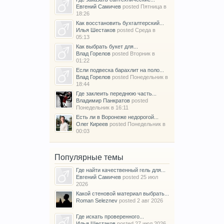
Евгений Самичев
posted
Пятница в
18:26
Как восстановить бухгалтерский...
Илья Шестаков
posted
Среда в
05:13
Как выбрать букет для...
Влад Горелов
posted
Вторник в
01:22
Если подвеска барахлит на поло...
Влад Горелов
posted
Понедельник в
18:44
Где заклеить переднюю часть...
Владимир Панкратов
posted
Понедельник в 16:11
Есть ли в Воронеже недорогой...
Олег Киреев
posted
Понедельник в
00:03
Популярные темы
Где найти качественный гель для...
Евгений Самичев
posted
25 июл
2026
Какой стеновой материал выбрать...
Roman Seleznev
posted
2 авг 2026
Где искать проверенного...
Илья Шестаков
posted
27 июл 2026