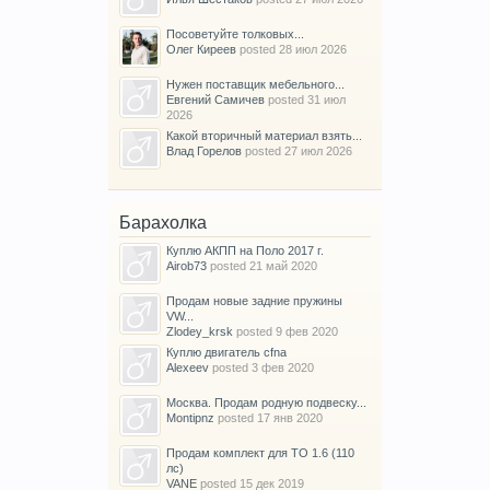
Посоветуйте толковых...
Олег Киреев
posted
28 июл 2026
Нужен поставщик мебельного...
Евгений Самичев
posted
31 июл
2026
Какой вторичный материал взять...
Влад Горелов
posted
27 июл 2026
Барахолка
Куплю АКПП на Поло 2017 г.
Airob73
posted
21 май 2020
Продам новые задние пружины
VW...
Zlodey_krsk
posted
9 фев 2020
Куплю двигатель cfna
Alexeev
posted
3 фев 2020
Москва. Продам родную подвеску...
Montipnz
posted
17 янв 2020
Продам комплект для ТО 1.6 (110
лс)
VANE
posted
15 дек 2019