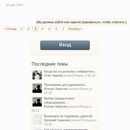
16 апр 2012
(Вы должны войти или зарегистрироваться, чтобы ответить.)
< Назад
1
2
3
4
5
6
7
Вперёд >
Вход
Последние темы
Когда вы на рыбалку собираетесь...
Олег Киреев
posted
Вчера, в 06:38
Программа для удаленного...
Roman Seleznev
posted
Вчера, в
06:28
Выбор покрасочного
оборудования...
Roman Seleznev
posted
Вчера, в
06:21
Возможно ли подобрать дорогой...
Евгений Самичев
posted
Пятница в
18:30
Где заказать сантехнические...