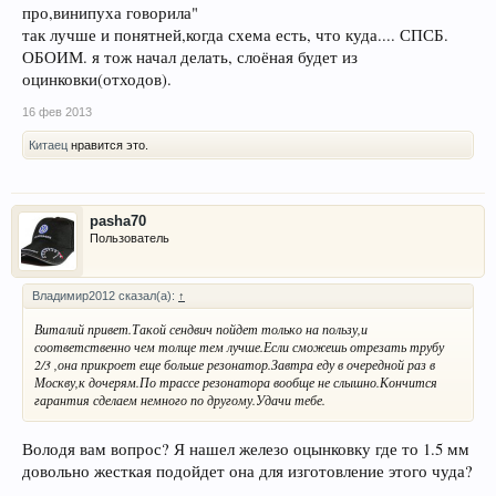
про,винипуха говорила"
так лучше и понятней,когда схема есть, что куда.... СПСБ.
ОБОИМ. я тож начал делать, слоёная будет из
оцинковки(отходов).
16 фев 2013
Китаец
нравится это.
pasha70
Пользователь
Владимир2012 сказал(а):
↑
Виталий привет.Такой сендвич пойдет только на пользу,и
соответственно чем толще тем лучше.Если сможешь отрезать трубу
2/3 ,она прикроет еще больше резонатор.Завтра еду в очередной раз в
Москву,к дочерям.По трассе резонатора вообще не слышно.Кончится
гарантия сделаем немного по другому.Удачи тебе.
Володя вам вопрос? Я нашел железо оцынковку где то 1.5 мм
довольно жесткая подойдет она для изготовление этого чуда?