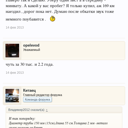
минвату. А какой у вас пробег? Я только купил, аж 169 км
наездил , дорог пока нет. Думаю после обкатки звук тоже
немного поубавится .
14 фев 2013
opelevod
Уважаемый
чуть за 30 тыс. и 2.2 года.
14 фев 2013
Китаец
Главный редактор форума
Команда форума
Владимир2012 сказал(а):
↑
И так попорядку:
Диаметр трубы 150 мм (15см),длина 55 см.Толщина 2 мм -металл
сплав,магнит не берет.