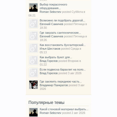
Выбор покрасочного
оборудования...
Roman Seleznev
posted
Суббота в
06:21
Возможно ли подобрать дорогой...
Евгений Самичев
posted
Пятница в
18:30
Где заказать сантехнические...
Евгений Самичев
posted
Пятница в
18:26
Как восстановить бухгалтерский...
Илья Шестаков
posted
Среда в
05:13
Как выбрать букет для...
Влад Горелов
posted
Вторник в
01:22
Если подвеска барахлит на поло...
Влад Горелов
posted
3 авг 2026
Где заклеить переднюю часть...
Владимир Панкратов
posted
3 авг
2026
Популярные темы
Какой стеновой материал выбрать...
Roman Seleznev
posted
2 авг 2026