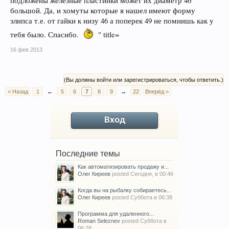
подложены железные пластинки может их диаметр 46
большой. Да, и хомуты которые я нашел имеют форму
элипса т.е. от гайки к низу 46 а поперек 49 не помнишь как у
тебя было. Спасибо.
" title=
16 фев 2013
(Вы должны войти или зарегистрироваться, чтобы ответить.)
< Назад
1
←
5
6
7
8
9
→
22
Вперёд >
Вход
Последние темы
Как автоматизировать продажу и...
Олег Киреев
posted
Сегодня, в 00:46
Когда вы на рыбалку собираетесь...
Олег Киреев
posted
Суббота в 06:38
Программа для удаленного...
Roman Seleznev
posted
Суббота в
06:28