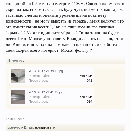
толщиной по 0,5 мм и диаметром 150мм. Сложил их вместе и
скрепил заклепками . Ставить буду чуть позже так-как гараж
засыпало снегом и оценить уровень шума пока нету
возможности , не могу выехать из гаража . Меня волнует что
эта конструкция весит 1,1 кг. не слишком ли это тяжелая
"крыша" ? Может один лист убрать ? Тогда толщина будет
всего 1 мм. Минвату по совету Володи ложить не знаю, стоит
ли. Рано или поздно она намокнет и плотность и свойства
свои скорей всего потеряет. Может фольгу ?
Вложения:
2013-02-12 21.39.11.jpg
Размер файла:
869,5 КБ
Просмотров:
341
2013-02-12 21.41.12.jpg
Размер файла:
726,3 КБ
Просмотров:
314
13 фев 2013
opelevod
и
Китаец
нравится это.