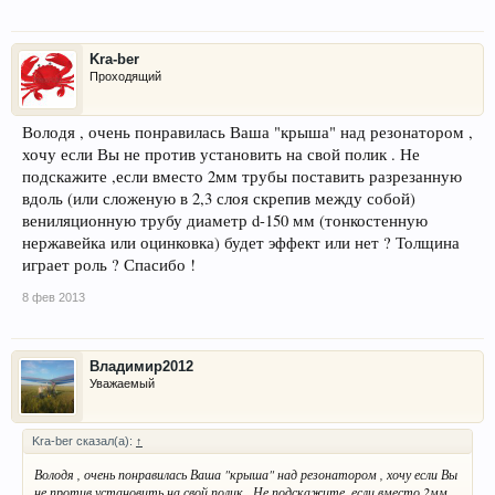
Kra-ber
Проходящий
Володя , очень понравилась Ваша "крыша" над резонатором ,
хочу если Вы не против установить на свой полик . Не
подскажите ,если вместо 2мм трубы поставить разрезанную
вдоль (или сложеную в 2,3 слоя скрепив между собой)
вениляционную трубу диаметр d-150 мм (тонкостенную
нержавейка или оцинковка) будет эффект или нет ? Толщина
играет роль ? Спасибо !
8 фев 2013
Владимир2012
Уважаемый
Kra-ber сказал(а):
↑
Володя , очень понравилась Ваша "крыша" над резонатором , хочу если Вы
не против установить на свой полик . Не подскажите ,если вместо 2мм