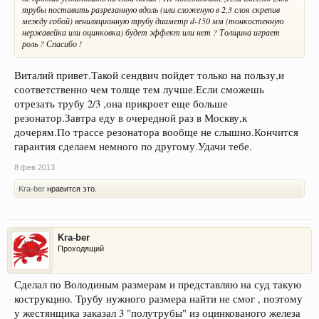
трубы поставить разрезанную вдоль (или сложеную в 2,3 слоя скрепив
между собой) вениляционную трубу диаметр d-150 мм (тонкостенную
нержавейка или оцинковка) будет эффект или нет ? Толщина играет
роль ? Спасибо !
Виталий привет.Такой сендвич пойдет только на пользу,и
соответственно чем толще тем лучше.Если сможешь
отрезать трубу 2/3 ,она прикроет еще больше
резонатор.Завтра еду в очередной раз в Москву,к
дочерям.По трассе резонатора вообще не слышно.Кончится
гарантия сделаем немного по другому.Удачи тебе.
8 фев 2013
Kra-ber
нравится это.
Kra-ber
Проходящий
Сделал по Володиным размерам и представляю на суд такую
кострукцию. Трубу нужного размера найти не смог , поэтому
у жестянщика заказал 3 "полутрубы" из оцинкованого железа