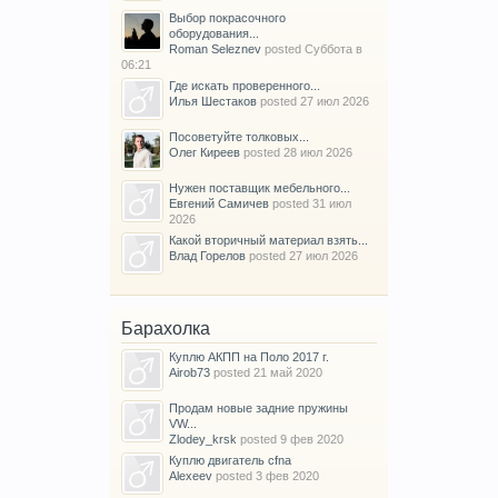
Выбор покрасочного
оборудования...
Roman Seleznev
posted
Суббота в
06:21
Где искать проверенного...
Илья Шестаков
posted
27 июл 2026
Посоветуйте толковых...
Олег Киреев
posted
28 июл 2026
Нужен поставщик мебельного...
Евгений Самичев
posted
31 июл
2026
Какой вторичный материал взять...
Влад Горелов
posted
27 июл 2026
Барахолка
Куплю АКПП на Поло 2017 г.
Airob73
posted
21 май 2020
Продам новые задние пружины
VW...
Zlodey_krsk
posted
9 фев 2020
Куплю двигатель cfna
Alexeev
posted
3 фев 2020