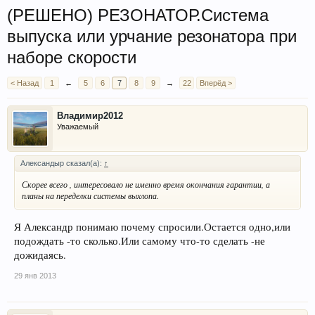
(РЕШЕНО) РЕЗОНАТОР.Система
выпуска или урчание резонатора при
наборе скорости
< Назад
1
←
5
6
7
8
9
→
22
Вперёд >
Владимир2012
Уважаемый
Александыр сказал(а):
↑
Скорее всего , интересовало не именно время окончания гарантии, а
планы на переделки системы выхлопа.
Я Александр понимаю почему спросили.Остается одно,или
подождать -то сколько.Или самому что-то сделать -не
дожидаясь.
29 янв 2013