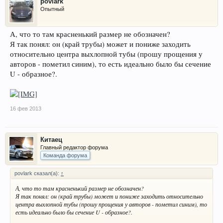
povlark
намного лучше.Такое ощущение что эта защита стояла там с нуля.Все
Опытный
аккуратно и сидит хорошо, и еще защищает от перегрева кузов.Ну вот
таки други мои,желаю всем успеха.Сделаете это - я вам еще кое что
расскажу.
А, что то там красненький размер не обозначен?
Я так понял: он (край трубы) может и пониже заходить
Смоделированная конструкция:
относительно центра выхлопной тубы (прошу прощения у
авторов - пометил синим), то есть идеально было бы сечение
U - образное?.
(модель предоставил
Китаец
)
16 фев 2013
Китаец
Главный редактор форума
Команда форума
povlark сказал(а):
↑
А, что то там красненький размер не обозначен?
Я так понял: он (край трубы) может и пониже заходить относительно
центра выхлопной тубы (прошу прощения у авторов - пометил синим), то
есть идеально было бы сечение U - образное?.