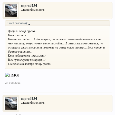
сергей724
Старший механик
Swell сказал(а):
↑
Добрый вечер друзья...
Полка чёрная...
Поехал на отдых... 2 дня в пути, после этого около недели веселился не
мыл машину, вчера помыл авто на мойке... 2 раза мыл мухи смылись, но
остались ужасные пятна похожие на смолу после тополя... Весь капот и
бампер в пятнах...
Кто подскажет чем мыть?
Или лучше сразу полирнуть?
Сегодня или завтра скину фото.
24 сен 2013
сергей724
Старший механик