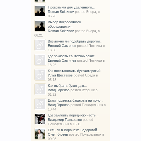
Программа для удаленного...
Roman Seleznev
posted
Вчера, в
06:28
Выбор покрасочного
оборудования...
Roman Seleznev
posted
Вчера, в
06:21
Возможно ли подобрать дорогой...
Евгений Самичев
posted
Пятница в
18:30
Где заказать сантехнические...
Евгений Самичев
posted
Пятница в
18:26
Как восстановить бухгалтерский...
Илья Шестаков
posted
Среда в
05:13
Как выбрать букет для...
Влад Горелов
posted
Вторник в
01:22
Если подвеска барахлит на поло...
Влад Горелов
posted
Понедельник в
18:44
Где заклеить переднюю часть...
Владимир Панкратов
posted
Понедельник в 16:11
Есть ли в Воронеже недорогой...
Олег Киреев
posted
Понедельник в
00:03