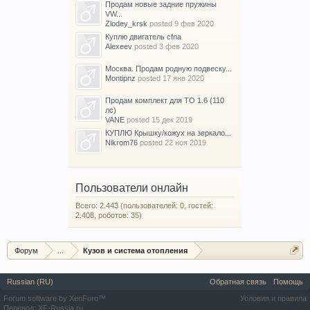
Продам новые задние пружины
VW...
Zlodey_krsk
posted
9 фев 2020
Куплю двигатель cfna
Alexeev
posted
3 фев 2020
Москва. Продам родную подвеску...
Montipnz
posted
17 янв 2020
Продам комплект для ТО 1.6 (110
лс)
VANE
posted
15 дек 2019
КУПЛЮ Крышку/кожух на зеркало...
Nikrom76
posted
22 ноя 2019
Пользователи онлайн
Всего: 2.443 (пользователей: 0, гостей:
2.408, роботов: 35)
Форум
...
Кузов и система отопления
Russian (RU)
Обратная связь
Помощь
Forum software by XenForo™
Условия и правила
Перевод:
XF-Russia.ru