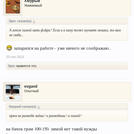
Хмурый
Уважаемый
Spec сказал(а):
↑
А зачем зимой лить фэйри? Если и в зиму тоже мучают мошки, то вам
не сюда...
запарился на работе - уже ничего не соображаю..
23 сен 2013
Spec
нравится это.
evgavd
Опытный
Хмурый сказал(а):
↑
прям не разводя льёшь? и разводишь? а зимой?
на бачок грам 100-150. зимой нет такой нужды