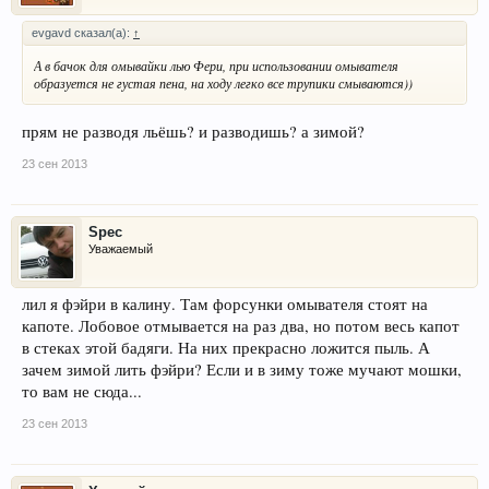
evgavd сказал(а):
↑
А в бачок для омывайки лью Фери, при использовании омывателя
образуется не густая пена, на ходу легко все трупики смываются))
прям не разводя льёшь? и разводишь? а зимой?
23 сен 2013
Spec
Уважаемый
лил я фэйри в калину. Там форсунки омывателя стоят на
капоте. Лобовое отмывается на раз два, но потом весь капот
в стеках этой бадяги. На них прекрасно ложится пыль. А
зачем зимой лить фэйри? Если и в зиму тоже мучают мошки,
то вам не сюда...
23 сен 2013