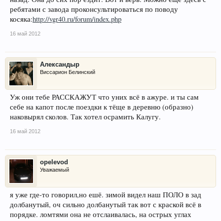
ребятами с завода проконсультироваться по поводу
косяка:
http://vgr40.ru/forum/index.php
16 май 2012
Александыр
Виссарион Белинский
Уж они тебе РАССКАЖУТ что уних всё в ажуре. и ты сам
себе на капот после поездки к тёще в деревню (образно)
наковырял сколов. Так хотел осрамить Калугу.
16 май 2012
opelevod
Уважаемый
я уже где-то говорил,но ешё. зимой видел наш ПОЛО в зад
долбанутый, оч сильно долбанутый так вот с краской всё в
порядке. ломтями она не отслаивалась, на острых углах