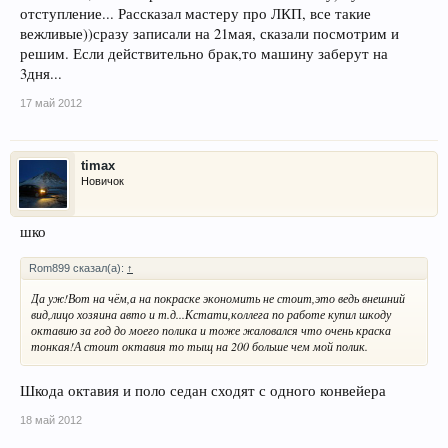
отступление... Рассказал мастеру про ЛКП, все такие
вежливые))сразу записали на 21мая, сказали посмотрим и
решим. Если действительно брак,то машину заберут на
3дня...
17 май 2012
timax
Новичок
шко
Rom899 сказал(а):
↑
Да уж!Вот на чём,а на покраске экономить не стоит,это ведь внешний
вид,лицо хозяина авто и т.д...Кстати,коллега по работе купил шкоду
октавию за год до моего полика и тоже жаловался что очень краска
тонкая!А стоит октавия то тыщ на 200 больше чем мой полик.
Шкода октавия и поло седан сходят с одного конвейера
18 май 2012