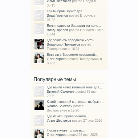
Илья Шестаков
posted
Среда в
05:13
Как выбрать букет для...
Влад Горелов
posted
Вторник в
01:22
Если подвеска барахлит на поло...
Влад Горелов
posted
Понедельник в
18:44
Где заклеить переднюю часть...
Владимир Панкратов
posted
Понедельник в 16:11
Есть ли в Воронеже недорогой...
Олег Киреев
posted
Понедельник в
00:03
Популярные темы
Где найти качественный гель для...
Евгений Самичев
posted
25 июл
2026
Какой стеновой материал выбрать...
Roman Seleznev
posted
Воскресенье в 19:20
Где искать проверенного...
Илья Шестаков
posted
27 июл 2026
Посоветуйте толковых...
Олег Киреев
posted
28 июл 2026