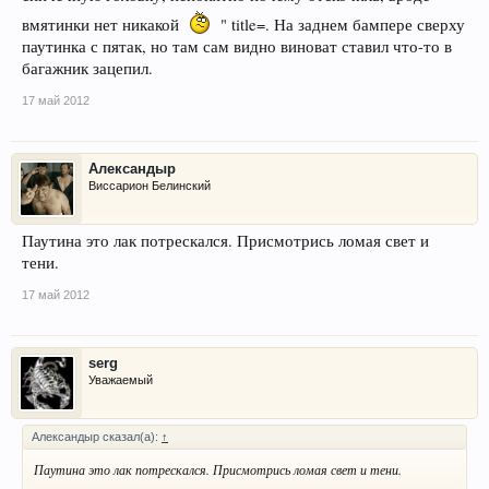
вмятинки нет никакой
" title=. На заднем бампере сверху
паутинка с пятак, но там сам видно виноват ставил что-то в
багажник зацепил.
17 май 2012
Александыр
Виссарион Белинский
Паутина это лак потрескался. Присмотрись ломая свет и
тени.
17 май 2012
serg
Уважаемый
Александыр сказал(а):
↑
Паутина это лак потрескался. Присмотрись ломая свет и тени.