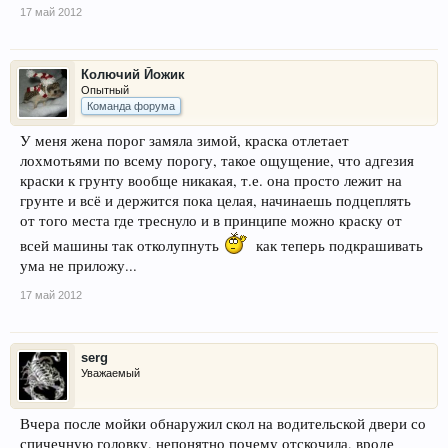
17 май 2012
Колючий Йожик
Опытный
Команда форума
У меня жена порог замяла зимой, краска отлетает
лохмотьями по всему порогу, такое ощущение, что адгезия
краски к грунту вообще никакая, т.е. она просто лежит на
грунте и всё и держится пока целая, начинаешь подцеплять
от того места где треснуло и в принципе можно краску от
всей машины так отколупнуть
как теперь подкрашивать
ума не приложу...
17 май 2012
serg
Уважаемый
Вчера после мойки обнаружил скол на водительской двери со
спичечную головку, непонятно почему отскочила, вроде