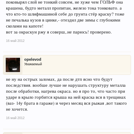
поковырял слой не тонкий совсем, не хуже чем ГОЛЬФ она
крашена, будто металл пропитан, железо тока тонковато. а
что кто-то шлифмашиной себе до грунта стёр краску? тоже
не печалька кузов в цинке,- отездил две зимы с глубокими
сколами на капоте!
вот за окраскуи ржу я соверш,.не парюсь! проверено.
16 май 2012
opelevod
Уважаемый
не ну на острых заломах, да после дтп ясно что будут
последствия. вообше лучше не нарушать структуру металла
после обработки, нагрева окраса. но я про то, что часто при
ударе в крыло горбится крыша на ней краска вся в трещинах
(ваз- 14у брата в гараже) и через месяц вся рыжая ,вот такого
не хочется.
16 май 2012