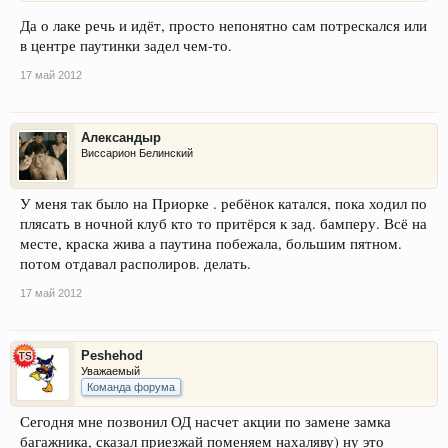
Да о лаке речь и идёт, просто непонятно сам потрескался или
в центре паутинки задел чем-то.
17 май 2012
Александыр
Виссарион Белинский
У меня так было на Приорке . ребёнок катался, пока ходил по
плясать в ночной клуб кто то притёрся к зад. бамперу. Всё на
месте, краска жива а паутина побежала, большим пятном.
потом отдавал располиров. делать.
17 май 2012
Peshehod
Уважаемый
Команда форума
Сегодня мне позвонил ОД насчет акции по замене замка
багажника, сказал приезжай поменяем нахаляву) ну это