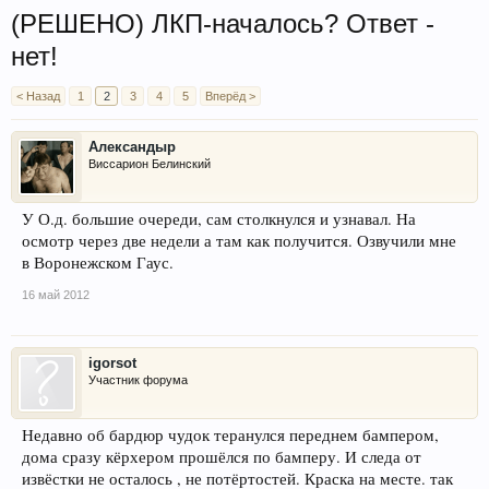
(РЕШЕНО) ЛКП-началось? Ответ -
нет!
< Назад
1
2
3
4
5
Вперёд >
Александыр
Виссарион Белинский
У О.д. большие очереди, сам столкнулся и узнавал. На
осмотр через две недели а там как получится. Озвучили мне
в Воронежском Гаус.
16 май 2012
igorsot
Участник форума
Недавно об бардюр чудок теранулся переднем бампером,
дома сразу кёрхером прошёлся по бамперу. И следа от
извёстки не осталось , не потёртостей. Краска на месте. так