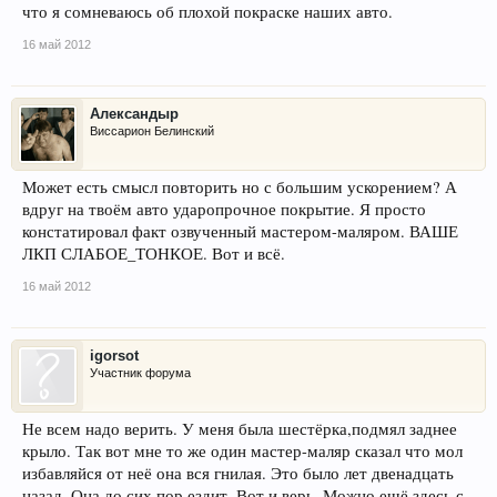
что я сомневаюсь об плохой покраске наших авто.
16 май 2012
Александыр
Виссарион Белинский
Может есть смысл повторить но с большим ускорением? А
вдруг на твоём авто ударопрочное покрытие. Я просто
констатировал факт озвученный мастером-маляром. ВАШЕ
ЛКП СЛАБОЕ_ТОНКОЕ. Вот и всё.
16 май 2012
igorsot
Участник форума
Не всем надо верить. У меня была шестёрка,подмял заднее
крыло. Так вот мне то же один мастер-маляр сказал что мол
избавляйся от неё она вся гнилая. Это было лет двенадцать
назад. Она до сих пор ездит. Вот и верь. Можно ещё здесь с