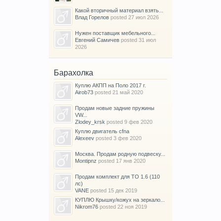
Какой вторичный материал взять...
Влад Горелов
posted
27 июл 2026
Нужен поставщик мебельного...
Евгений Самичев
posted
31 июл
2026
Барахолка
Куплю АКПП на Поло 2017 г.
Airob73
posted
21 май 2020
Продам новые задние пружины
VW...
Zlodey_krsk
posted
9 фев 2020
Куплю двигатель cfna
Alexeev
posted
3 фев 2020
Москва. Продам родную подвеску...
Montipnz
posted
17 янв 2020
Продам комплект для ТО 1.6 (110
лс)
VANE
posted
15 дек 2019
КУПЛЮ Крышку/кожух на зеркало...
Nikrom76
posted
22 ноя 2019