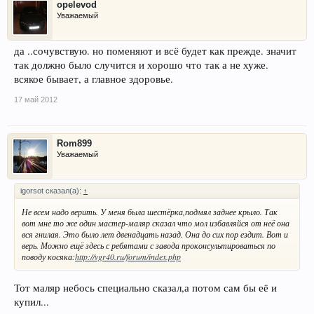
opelevod
Уважаемый
да ..сочувствую. но поменяют и всё будет как прежде. значит
так должно было случится и хорошо что так а не хуже.
всякое бывает, а главное здоровье.
17 май 2012
Rom899
Уважаемый
igorsot сказал(а):
↑
Не всем надо верить. У меня была шестёрка,подмял заднее крыло. Так
вот мне то же один мастер-маляр сказал что мол избавляйся от неё она
вся гнилая. Это было лет двенадцать назад. Она до сих пор ездит. Вот и
верь. Можно ещё здесь с ребятами с завода проконсультироваться по
поводу косяка:
http://vgr40.ru/forum/index.php
Тот маляр небось специально сказал,а потом сам бы её и
купил...