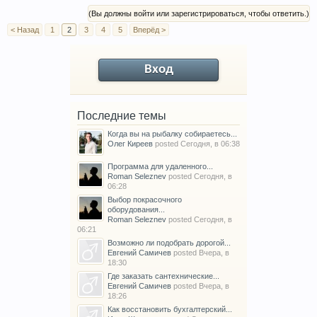
(Вы должны войти или зарегистрироваться, чтобы ответить.)
< Назад
1
2
3
4
5
Вперёд >
Вход
Последние темы
Когда вы на рыбалку собираетесь...
Олег Киреев
posted
Сегодня, в 06:38
Программа для удаленного...
Roman Seleznev
posted
Сегодня, в
06:28
Выбор покрасочного
оборудования...
Roman Seleznev
posted
Сегодня, в
06:21
Возможно ли подобрать дорогой...
Евгений Самичев
posted
Вчера, в
18:30
Где заказать сантехнические...
Евгений Самичев
posted
Вчера, в
18:26
Как восстановить бухгалтерский...