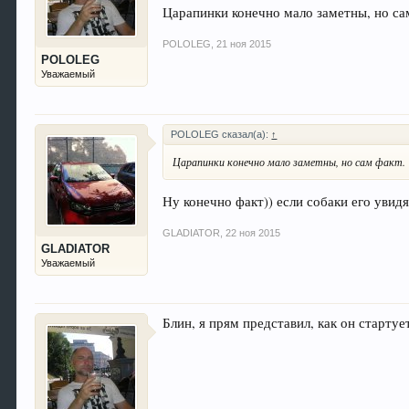
Царапинки конечно мало заметны, но са
POLOLEG
,
21 ноя 2015
POLOLEG
Уважаемый
POLOLEG сказал(а):
↑
Царапинки конечно мало заметны, но сам факт.
Ну конечно факт)) если собаки его увидя
GLADIATOR
,
22 ноя 2015
GLADIATOR
Уважаемый
Блин, я прям представил, как он стартуе