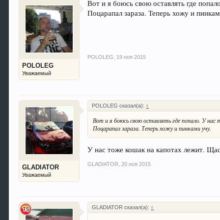
Вот и я боюсь свою оставлять где попало
Поцарапал зараза. Теперь хожу и пинкам
POLOLEG
,
19 ноя 2015
POLOLEG
Уважаемый
POLOLEG сказал(а):
↑
Вот и я боюсь свою оставлять где попало. У нас 
Поцарапал зараза. Теперь хожу и пинками учу.
У нас тоже кошак на капотах лежит. Щас
GLADIATOR
,
20 ноя 2015
GLADIATOR
Уважаемый
GLADIATOR сказал(а):
↑