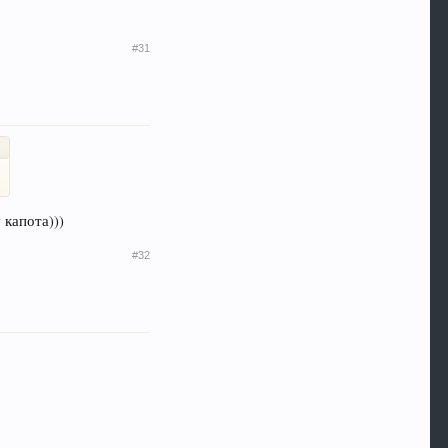
#31
 капота)))
#32