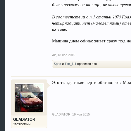
быть возложена на лицо, не являющеес
В соответствии с п.1 статьи 1073 Гра
четырнадцати лет (малолетними) отвеч
их вине.
Машина днем сейчас живет сразу под не
Air
,
18 ноя 2015
Spec
и
Tim_111
нравится это.
Это ты где такие черти обитают то? Мо
GLADIATOR
,
19 ноя 2015
GLADIATOR
Уважаемый