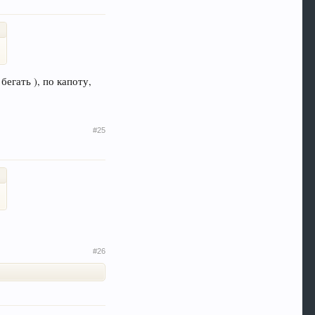
егать ), по капоту,
#25
#26