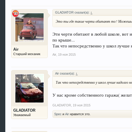
GLADIATOR сказал(а):
↑
Это ты где такие черти обитают то? Можешь в
Эти черти обитают в любой школе, вот и 
по крыше...
Так что непосредственно у школ лучше н
Air
Старший механик
Air
,
19 ноя 2015
Air сказал(а):
↑
Так что непосредственно у школ лучше надолго н
У нас кроме собственного гаража( желат
GLADIATOR
,
19 ноя 2015
GLADIATOR
Spec
и
Air
нравится это.
Уважаемый