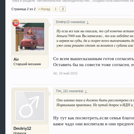
Тема в разделе "
Автомобильное законодательство
", создана пользователем
Air
Страница 2 из 2
< Назад
1
2
Dmitriy12 сказал(а):
↑
Ну если все как вы описали, то суд конечно вст
деньги(7000 как Вы написали) , то или забейте 
и нервов на суды, да и скорее всего выплачивать
уже сами решите стоит ли возится с судами или
Со всем вышесказанным готов согласитьс
Air
Оставить бы на совести тоже согласен, е
Старший механик
Air
,
19 май 2015
Tim_111 сказал(а):
↑
Оно именно там и должно быть рассмотрено (в п
Нормальная практика. Не путай допрос в ИДН и
Ну тут как посмотреть,если семья благ
какое чадо они воспитали и они предпоч
Dmitriy12
Новичок