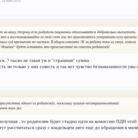
,
15 май 2015
.
анет на вашу сторону.если родители пацаненка отказываются добровольно выплатить
на это и восстанавливайте за свой счет или же приготовтесь потратить кучу времени
 деньги суд призначит по частям. В общем,готовте 7К за работу пока из своих, потом
 "дешевле" будет оставить это происшествие на совести родителей!
я, 7 тысяч не такая уж и "страшная" сумма.
сть ли только у них совесть и так вот чувство безнаказанности увы 
рисутствии одного из родителей), поскольку хулиган несовершеннолетний.
 учет там же.
ополучная , то родителям будет стыдно идти на комиссию ПДН что
тут рассчитаться сразу с владельцем авто еще до обращения в мил