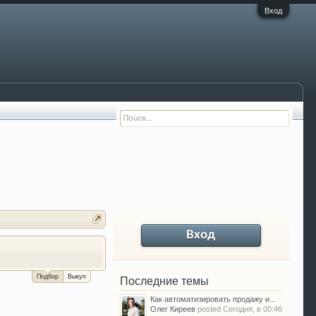
Вход
Вход
За сколько можно продать Ваш VW P
Подбор
Выкуп
Последние темы
Как автоматизировать продажу и...
Олег Киреев
posted
Сегодня, в 00:46