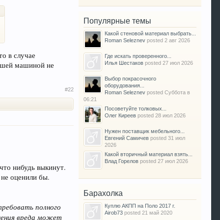
Популярные темы
Какой стеновой материал выбрать...
Roman Seleznev
posted
2 авг 2026
то в случае
Где искать проверенного...
Илья Шестаков
posted
27 июл 2026
 вашей машиной не
Выбор покрасочного
оборудования...
#22
Roman Seleznev
posted
Суббота в
06:21
Посоветуйте толковых...
Олег Киреев
posted
28 июл 2026
Нужен поставщик мебельного...
Евгений Самичев
posted
31 июл
2026
Какой вторичный материал взять...
Влад Горелов
posted
27 июл 2026
 что нибудь выкинут.
 не оценили бы.
Барахолка
требовать полного
Куплю АКПП на Поло 2017 г.
Airob73
posted
21 май 2020
ещения вреда может