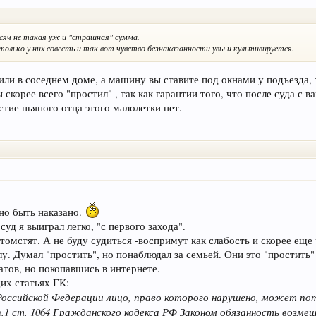
сяч не такая уж и "страшная" сумма.
только у них совесть и так вот чувство безнаказанности увы и культивируется.
 или в соседнем доме, а машину вы ставите под окнами у подъезда, 
скорее всего "простил" , так как гарантии того, что после суда с
стие пьяного отца этого малолетки нет.
но быть наказано.
уд я выиграл легко, "с первого захода".
томстят. А не буду судиться -воспримут как слабость и скорее еще
у. Думал "простить", но понаблюдал за семьей. Они это "простить"
атов, но покопавшись в интернете.
их статьях ГК:
 Российской Федерации лицо, право которого нарушено, может по
п.1 ст. 1064 Гражданского кодекса РФ Законом обязанность возм