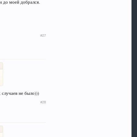
 и до моей добрался.
#27
 случаев не было)))
#28