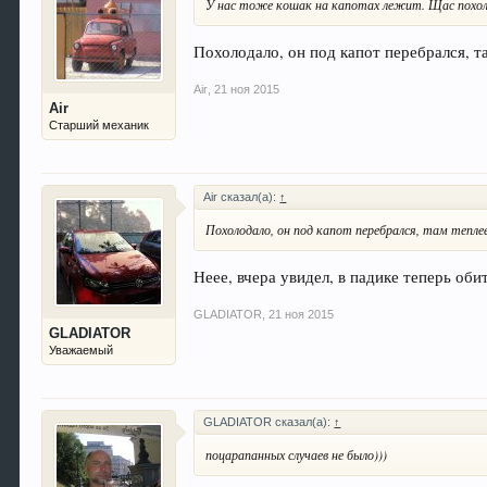
У нас тоже кошак на капотах лежит. Щас похолод
Похолодало, он под капот перебрался, т
Air
,
21 ноя 2015
Air
Старший механик
Air сказал(а):
↑
Похолодало, он под капот перебрался, там теплее
Неее, вчера увидел, в падике теперь обит
GLADIATOR
,
21 ноя 2015
GLADIATOR
Уважаемый
GLADIATOR сказал(а):
↑
поцарапанных случаев не было)))