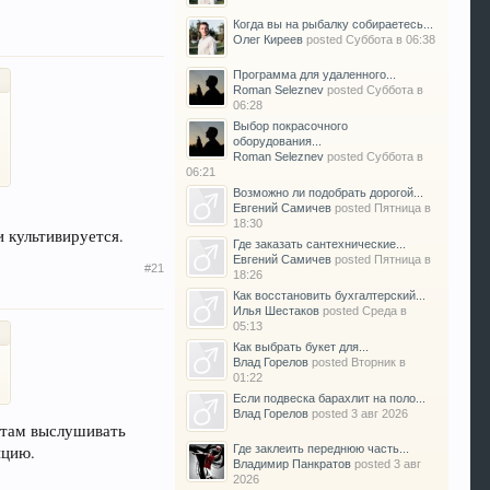
Когда вы на рыбалку собираетесь...
Олег Киреев
posted
Суббота в 06:38
Программа для удаленного...
Roman Seleznev
posted
Суббота в
06:28
Выбор покрасочного
оборудования...
Roman Seleznev
posted
Суббота в
06:21
Возможно ли подобрать дорогой...
Евгений Самичев
posted
Пятница в
18:30
и культивируется.
Где заказать сантехнические...
Евгений Самичев
posted
Пятница в
#21
18:26
Как восстановить бухгалтерский...
Илья Шестаков
posted
Среда в
05:13
Как выбрать букет для...
Влад Горелов
posted
Вторник в
01:22
Если подвеска барахлит на поло...
Влад Горелов
posted
3 авг 2026
б там выслушивать
Где заклеить переднюю часть...
ицию.
Владимир Панкратов
posted
3 авг
2026