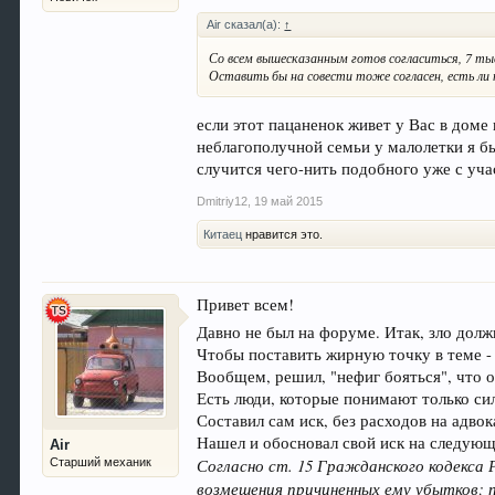
Air сказал(а):
↑
Со всем вышесказанным готов согласиться, 7 ты
Оставить бы на совести тоже согласен, есть ли 
если этот пацаненок живет у Вас в доме
неблагополучной семьи у малолетки я бы 
случится чего-нить подобного уже с уча
Dmitriy12
,
19 май 2015
Китаец
нравится это.
Привет всем!
Давно не был на форуме. Итак, зло долж
Чтобы поставить жирную точку в теме - с
Вообщем, решил, "нефиг бояться", что о
Есть люди, которые понимают только сил
Составил сам иск, без расходов на адвок
Нашел и обосновал свой иск на следующ
Air
Согласно ст. 15 Гражданского кодекса
Старший механик
возмещения причиненных ему убытков; 