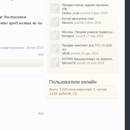
Продам новые задние пружины
VW...
Zlodey_krsk
posted
9 фев 2020
 не достигшим
Куплю двигатель cfna
то вред возник не по
Alexeev
posted
3 фев 2020
Москва. Продам родную подвеску...
Montipnz
posted
17 янв 2020
Продам комплект для ТО 1.6 (110
 редактирование:
18 ноя 2015
лс)
VANE
posted
15 дек 2019
#23
КУПЛЮ Крышку/кожух на зеркало...
Nikrom76
posted
22 ноя 2019
Пользователи онлайн
Всего: 1.529 (пользователей: 0, гостей:
1.516, роботов: 13)
#24