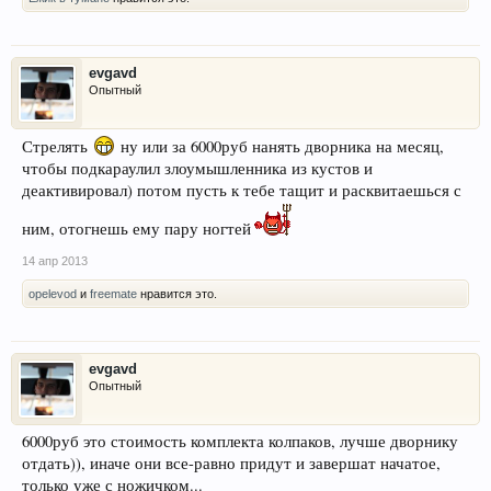
evgavd
Опытный
Стрелять
ну или за 6000руб нанять дворника на месяц,
чтобы подкараулил злоумышленника из кустов и
деактивировал) потом пусть к тебе тащит и расквитаешься с
ним, отогнешь ему пару ногтей
14 апр 2013
opelevod
и
freemate
нравится это.
evgavd
Опытный
6000руб это стоимость комплекта колпаков, лучше дворнику
отдать)), иначе они все-равно придут и завершат начатое,
только уже с ножичком...