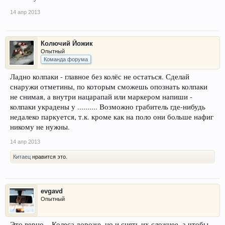
14 апр 2013
Колючий Йожик
Опытный
Команда форума
Ладно колпаки - главное без колёс не остаться. Сделай
снаружи отметины, по которым сможешь опознать колпаки
не снимая, а внутри нацарапай или маркером напиши -
колпаки украдены у .......... Возможно грабитель где-нибудь
недалеко паркуется, т.к. кроме как на поло они больше нафиг
никому не нужны.
14 апр 2013
Китаец
нравится это.
evgavd
Опытный
Это верно... Колеса дороже, но и снять их сложнее, а чтобы