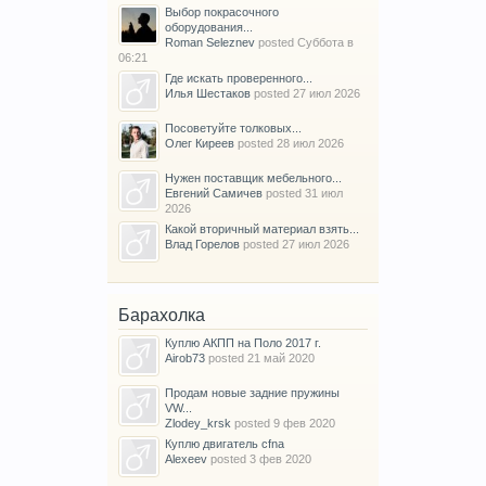
Выбор покрасочного
оборудования...
Roman Seleznev
posted
Суббота в
06:21
Где искать проверенного...
Илья Шестаков
posted
27 июл 2026
Посоветуйте толковых...
Олег Киреев
posted
28 июл 2026
Нужен поставщик мебельного...
Евгений Самичев
posted
31 июл
2026
Какой вторичный материал взять...
Влад Горелов
posted
27 июл 2026
Барахолка
Куплю АКПП на Поло 2017 г.
Airob73
posted
21 май 2020
Продам новые задние пружины
VW...
Zlodey_krsk
posted
9 фев 2020
Куплю двигатель cfna
Alexeev
posted
3 фев 2020