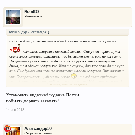
Rom899
Уважаемый
Александэр50 сказал(а):
↑
Сегодня днем , заметил когда обходил авто , что какая то сфолочь
пыталась оторвать колесный колпак . Они у меня притянуты
двумя пластиковыми хомутами, что бы не потерять, если попал в яму.
На грязном сухом колпаке видны следы от рук и колпак отогнут от
диска, там где нет хомутиков. Кто то спугнул, большое спасибо тому за
это. Я не думаю что кого то остановит наличие хомутов. Взял ножик и
чик. Если решили сп... , ой взять чужое
, то всё равно приделают
ноги! Колпаки если я не ошибаюсь у нас где то по 1500 за штуку, я про R
Нажмите, чтобы раскрыть...
15 на комфорте ? Авто стоит у дома на улице . Блин что делать?
Установить видеонаблюдение.Потом
поймать,порвать,закапать!
14 апр 2013
Александэр50
Старший механик