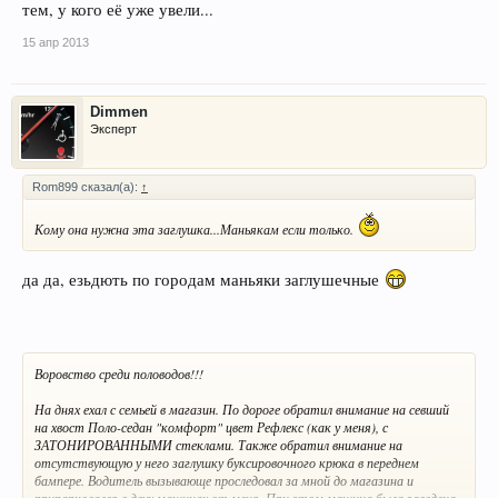
тем, у кого её уже увели...
15 апр 2013
Dimmen
Эксперт
Rom899 сказал(а):
↑
Кому она нужна эта заглушка...Маньякам если только.
да да, езьдють по городам маньяки заглушечные
Воровство среди половодов!!!
На днях ехал с семьей в магазин. По дороге обратил внимание на севший
на хвост Поло-седан "комфорт" цвет Рефлекс (как у меня), с
ЗАТОНИРОВАННЫМИ стеклами. Также обратил внимание на
отсутствующую у него заглушку буксировочного крюка в переднем
бампере. Водитель вызывающе проследовал за мной до магазина и
припарковался в двух машинах от меня. При этом машина была заведена