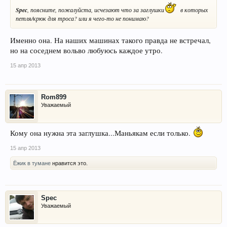
Spec
, поясните, пожалуйста, исчезают что за заглушки
в которых
петля/крюк для троса? или я чего-то не понимаю?
Именно она. На наших машинах такого правда не встречал,
но на соседнем вольво любуюсь каждое утро.
15 апр 2013
Rom899
Уважаемый
Кому она нужна эта заглушка...Маньякам если только.
15 апр 2013
Ёжик в тумане
нравится это.
Spec
Уважаемый