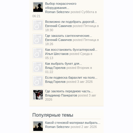
Выбор покрасочного
оборудования...
Roman Seleznev
posted
Суббота в
06:21
Возможно ли подобрать дорогой...
Евгений Самичев
posted
Пятница в
18:30
Где заказать сантехнические...
Евгений Самичев
posted
Пятница в
18:26
Как восстановить бухгалтерский...
Илья Шестаков
posted
Среда в
05:13
Как выбрать букет для...
Влад Горелов
posted
Вторник в
01:22
Если подвеска барахлит на поло...
Влад Горелов
posted
3 авг 2026
Где заклеить переднюю часть...
Владимир Панкратов
posted
3 авг
2026
Популярные темы
Какой стеновой материал выбрать...
Roman Seleznev
posted
2 авг 2026