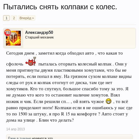
Пытались снять колпаки с колес.
1
2
Вперёд >
Александэр50
Старший механик
Сегодня днем , заметил когда обходил авто , что какая то
сфолочь
пыталась оторвать колесный колпак . Они у
меня притянуты двумя пластиковыми хомутами, что бы не
потерять, если попал в яму. На грязном сухом колпаке видны
следы от рук и колпак отогнут от диска, там где нет
хомутиков. Кто то спугнул, большое спасибо тому за это. Я
не думаю что кого то остановит наличие хомутов. Взял
ножик и чик. Если решили сп... , ой взять чужое
, то всё
равно приделают ноги! Колпаки если я не ошибаюсь у нас где
то по 1500 за штуку, я про R 15 на комфорте ? Авто стоит у
дома на улице . Блин что делать?
14 апр 2013
Ёжик в тумане
нравится это.