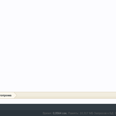
топрома
Время:
0,0564 сек.
Память:
10,317 МБ
Запросов к БД: