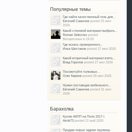
Популярные темы
Где найти качественный гель для...
Евгений Самичев
posted
25 июл
2026
Какой стеновой материал выбрать...
Roman Seleznev
posted
Воскресенье в 19:20
Где искать проверенного...
Илья Шестаков
posted
27 июл 2026
Какой вторичный материал взять...
Влад Горелов
posted
27 июл 2026
Посоветуйте толковых...
Олег Киреев
posted
28 июл 2026
Нужен поставщик мебельного...
Евгений Самичев
posted
31 июл
2026
Барахолка
Куплю АКПП на Поло 2017 г.
Airob73
posted
21 май 2020
Продам новые задние пружины