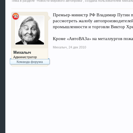
Тема в разделе "
Новости мирового автопрома
", создана пользователем
Михал
Премьер-министр РФ Владимир Путин п
рассмотреть жалобу автопроизводителе
промышленности и торговли Виктор Хри
Кроме «АвтоВАЗа» на металлургов пожал
Михалыч
,
24 дек 2010
Михалыч
Администратор
Команда форума