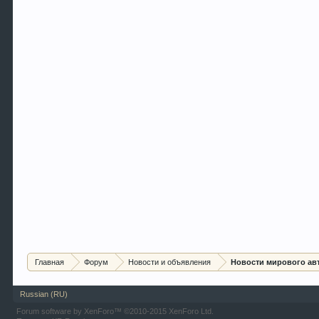
Главная
Форум
Новости и объявления
Новости мирового ав
Russian (RU)
Forum software by XenForo™
©2010-2015 XenForo Ltd.