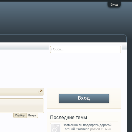
Вход
Вход
За сколько можно продать Ваш VW P
Подбор
Выкуп
Последние темы
Возможно ли подобрать дорогой...
Евгений Самичев
posted
19 мин.