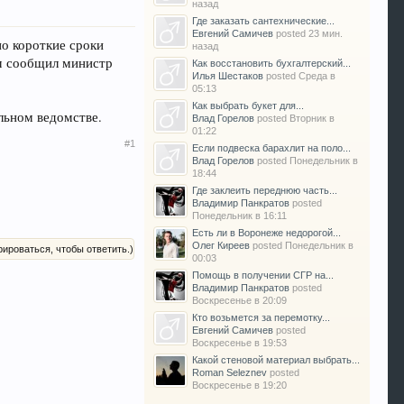
назад
Где заказать сантехнические...
Евгений Самичев
posted
23 мин.
о короткие сроки
назад
м сообщил министр
Как восстановить бухгалтерский...
Илья Шестаков
posted
Среда в
05:13
Как выбрать букет для...
льном ведомстве.
Влад Горелов
posted
Вторник в
01:22
#1
Если подвеска барахлит на поло...
Влад Горелов
posted
Понедельник в
18:44
Где заклеить переднюю часть...
Владимир Панкратов
posted
Понедельник в 16:11
Есть ли в Воронеже недорогой...
Олег Киреев
posted
Понедельник в
рироваться, чтобы ответить.)
00:03
Помощь в получении СГР на...
Владимир Панкратов
posted
Воскресенье в 20:09
Кто возьмется за перемотку...
Евгений Самичев
posted
Воскресенье в 19:53
Какой стеновой материал выбрать...
Roman Seleznev
posted
Воскресенье в 19:20