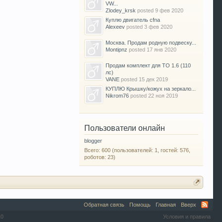
VW...
Zlodey_krsk
posted
9 фев 2020
Куплю двигатель cfna
Alexeev
posted
3 фев 2020
Москва. Продам родную подвеску...
Montipnz
posted
17 янв 2020
Продам комплект для ТО 1.6 (110
лс)
VANE
posted
15 дек 2019
КУПЛЮ Крышку/кожух на зеркало...
Nikrom76
posted
22 ноя 2019
Пользователи онлайн
blogger
Всего: 600 (пользователей: 1, гостей: 576,
роботов: 23)
Обратная связь
Помощь
Главная
Вверх
10
Условия и правила