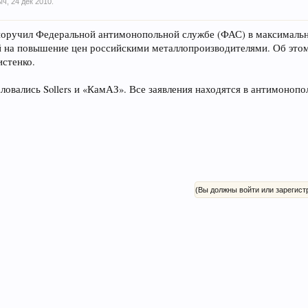
ыч
,
24 дек 2010
.
оручил Федеральной антимонопольной службе (ФАС) в максимальн
й на повышение цен российскими металлопроизводителями. Об это
стенко.
овались Sollers и «КамАЗ». Все заявления находятся в антимонопо
(Вы должны войти или зарегист