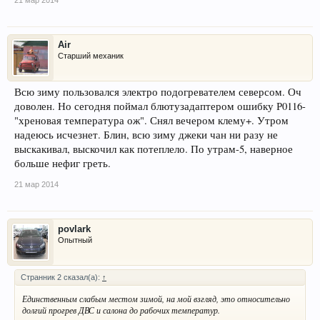
Air
Старший механик
Всю зиму пользовался электро подогревателем северсом. Оч
доволен. Но сегодня поймал блютузадаптером ошибку Р0116-
"хреновая температура ож". Снял вечером клему+. Утром
надеюсь исчезнет. Блин, всю зиму джеки чан ни разу не
выскакивал, выскочил как потеплело. По утрам-5, наверное
больше нефиг греть.
21 мар 2014
povlark
Опытный
Странник 2 сказал(а):
↑
Единственным слабым местом зимой, на мой взгляд, это относительно
долгий прогрев ДВС и салона до рабочих температур.