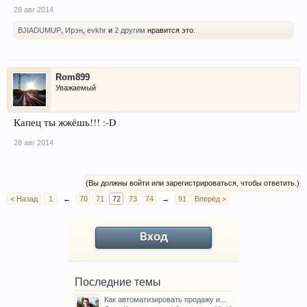
28 авг 2014
BJIADUMUP
,
Ирэн
,
evkhr
и
2 другим
нравится это.
Rom899
Уважаемый
Капец ты жжёшь!!! :-D
28 авг 2014
(Вы должны войти или зарегистрироваться, чтобы ответить.)
< Назад
1
←
70
71
72
73
74
→
91
Вперёд >
Вход
Последние темы
Как автоматизировать продажу и...