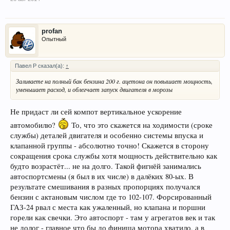
profan
Опытный
Павел Р сказал(а):
↑
Заливаете на полный бак бензина 200 г. ацетона он повышает мощность,
уменьшает расход, и облегчает запуск двигателя в морозы
Не придаст ли сей компот вертикальное ускорение
автомобилю?
То, что это скажется на ходимости (сроке
службы) деталей двигателя и особенно системы впуска и
клапанной группы - абсолютно точно! Скажется в сторону
сокращения срока службы хотя мощность действительно как
будто возрастёт... не на долго. Такой фигнёй занимались
автоспортсмены (я был в их числе) в далёких 80-ых. В
результате смешивания в разных пропорциях получался
бензин с актановым числом где то 102-107. Форсированный
ГАЗ-24 рвал с места как ужаленный, но клапана и поршни
горели как свечки. Это автоспорт - там у агрегатов век и так
не долог - главное что бы до финиша мотора хватило, а в