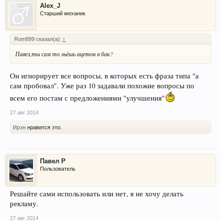
Alex_J
Старший механик
Rom899 сказал(а):
↑
Павел,ты сам то льёшь ацетон в бак?
Он игнорирует все вопросы, в которых есть фраза типа "а
сам пробовал". Уже раз 10 задавали похожие вопросы по
всем его постам с предложениями "улучшения"
27 авг 2014
Ирэн
нравится это.
Павел Р
Пользователь
Решайте сами использовать или нет, я не хочу делать
рекламу.
27 авг 2014