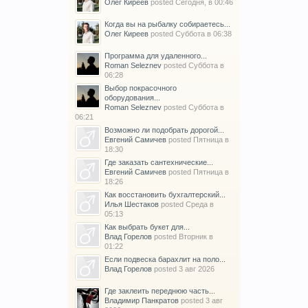
Олег Киреев
posted
Сегодня, в 00:46
Когда вы на рыбалку собираетесь...
Олег Киреев
posted
Суббота в 06:38
Программа для удаленного...
Roman Seleznev
posted
Суббота в
06:28
Выбор покрасочного
оборудования...
Roman Seleznev
posted
Суббота в
06:21
Возможно ли подобрать дорогой...
Евгений Самичев
posted
Пятница в
18:30
Где заказать сантехнические...
Евгений Самичев
posted
Пятница в
18:26
Как восстановить бухгалтерский...
Илья Шестаков
posted
Среда в
05:13
Как выбрать букет для...
Влад Горелов
posted
Вторник в
01:22
Если подвеска барахлит на поло...
Влад Горелов
posted
3 авг 2026
Где заклеить переднюю часть...
Владимир Панкратов
posted
3 авг