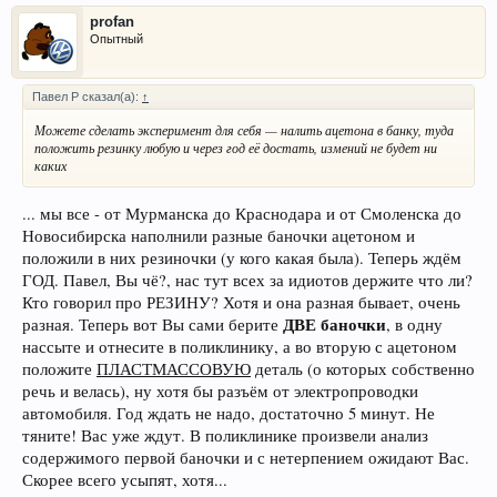
profan
Опытный
Павел Р сказал(а):
↑
Можете сделать эксперимент для себя — налить ацетона в банку, туда
положить резинку любую и через год её достать, измений не будет ни
каких
... мы все - от Мурманска до Краснодара и от Смоленска до
Новосибирска наполнили разные баночки ацетоном и
положили в них резиночки (у кого какая была). Теперь ждём
ГОД. Павел, Вы чё?, нас тут всех за идиотов держите что ли?
Кто говорил про РЕЗИНУ? Хотя и она разная бывает, очень
ДВЕ баночки
разная. Теперь вот Вы сами берите
, в одну
нассыте и отнесите в поликлинику, а во вторую с ацетоном
положите
ПЛАСТМАССОВУЮ
деталь (о которых собственно
речь и велась), ну хотя бы разъём от электропроводки
автомобиля. Год ждать не надо, достаточно 5 минут. Не
тяните! Вас уже ждут. В поликлинике произвели анализ
содержимого первой баночки и с нетерпением ожидают Вас.
Скорее всего усыпят, хотя...