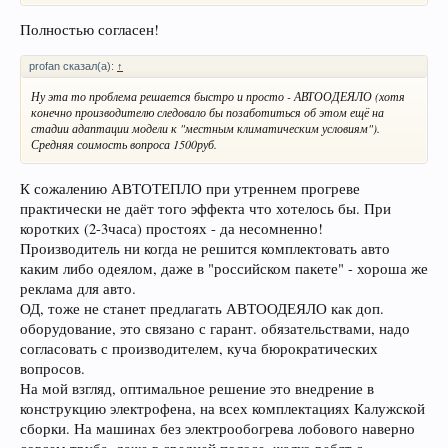
Полностью согласен!
profan сказал(а):
↑
Ну эта то проблема решается быстро и просто - АВТООДЕЯЛО (хотя
конечно производителю следовало бы позаботиться об этом ещё на
стадии адаптации модели к "местным климатическим условиям").
Средняя соимость вопроса 1500руб.
К сожалению АВТОТЕПЛО при утреннем прогреве
практически не даёт того эффекта что хотелось бы. При
коротких (2-3часа) простоях - да несомненно!
Производитель ни когда не решится комплектовать авто
каким либо одеялом, даже в "российском пакете" - хороша же
реклама для авто.
ОД, тоже не станет предлагать АВТООДЕЯЛО как доп.
оборудование, это связано с гарант. обязательствами, надо
согласовать с производителем, куча бюрократических
вопросов.
На мой взгляд, оптимальное решение это внедрение в
конструкцию электрофена, на всех комплектациях Калужской
сборки. На машинах без электрообогрева лобового наверно