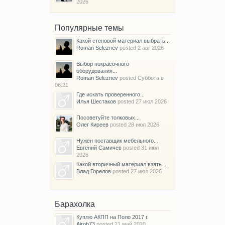
2026
Популярные темы
Какой стеновой материал выбрать...
Roman Seleznev
posted
2 авг 2026
Выбор покрасочного
оборудования...
Roman Seleznev
posted
Суббота в
06:21
Где искать проверенного...
Илья Шестаков
posted
27 июл 2026
Посоветуйте толковых...
Олег Киреев
posted
28 июл 2026
Нужен поставщик мебельного...
Евгений Самичев
posted
31 июл
2026
Какой вторичный материал взять...
Влад Горелов
posted
27 июл 2026
Барахолка
Куплю АКПП на Поло 2017 г.
Airob73
posted
21 май 2020