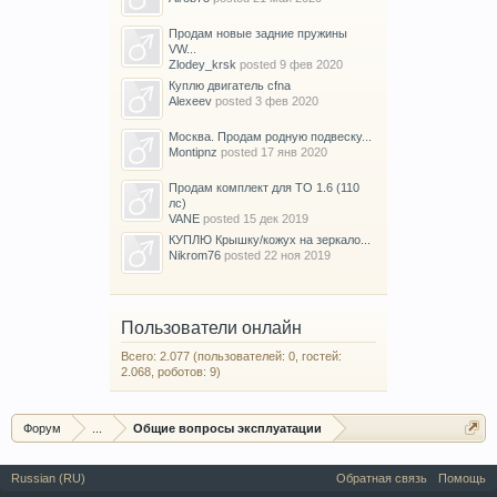
Продам новые задние пружины
VW...
Zlodey_krsk
posted
9 фев 2020
Куплю двигатель cfna
Alexeev
posted
3 фев 2020
Москва. Продам родную подвеску...
Montipnz
posted
17 янв 2020
Продам комплект для ТО 1.6 (110
лс)
VANE
posted
15 дек 2019
КУПЛЮ Крышку/кожух на зеркало...
Nikrom76
posted
22 ноя 2019
Пользователи онлайн
Всего: 2.077 (пользователей: 0, гостей:
2.068, роботов: 9)
Форум
...
Общие вопросы эксплуатации
Russian (RU)
Обратная связь
Помощь