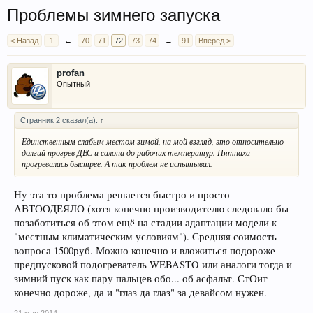
Проблемы зимнего запуска
< Назад
1
←
70
71
72
73
74
→
91
Вперёд >
profan
Опытный
Странник 2 сказал(а):
↑
Единственным слабым местом зимой, на мой взгляд, это относительно
долгий прогрев ДВС и салона до рабочих температур. Пятнаха
прогревалась быстрее. А так проблем не испытывал.
Ну эта то проблема решается быстро и просто -
АВТООДЕЯЛО (хотя конечно производителю следовало бы
позаботиться об этом ещё на стадии адаптации модели к
"местным климатическим условиям"). Средняя соимость
вопроса 1500руб. Можно конечно и вложиться подороже -
предпусковой подогреватель WEBASTO или аналоги тогда и
зимний пуск как пару пальцев обо... об асфальт. СтОит
конечно дороже, да и "глаз да глаз" за девайсом нужен.
21 мар 2014