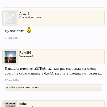
Alex_J
Старший механик
Ну вот опять
27 авг 2014
Rom899
Уважаемый
Павел,ты вменяемый?Тебя сколько раз спросили-ты льёшь
ацетон в свою машину в бак?А ты опять уходишь от ответа...
27 авг 2014
Agrail
и
Ирэн
нравится это.
bobz