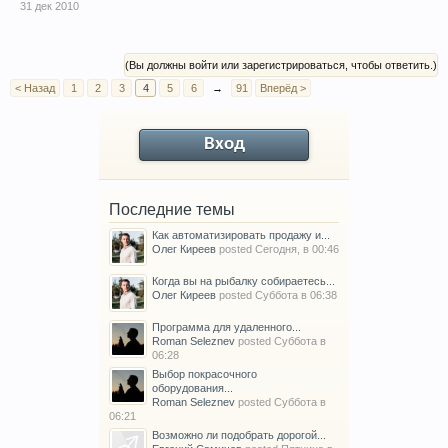
31 дек 2010
(Вы должны войти или зарегистрироваться, чтобы ответить.)
< Назад
1
2
3
4
5
6
→
91
Вперёд >
Вход
Последние темы
Как автоматизировать продажу и...
Олег Киреев
posted
Сегодня, в 00:46
Когда вы на рыбалку собираетесь...
Олег Киреев
posted
Суббота в 06:38
Программа для удаленного...
Roman Seleznev
posted
Суббота в
06:28
Выбор покрасочного
оборудования...
Roman Seleznev
posted
Суббота в
06:21
Возможно ли подобрать дорогой...