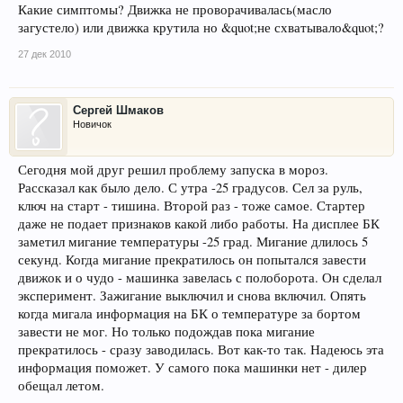
Какие симптомы? Движка не проворачивалась(масло
загустело) или движка крутила но &quot;не схватывало&quot;?
27 дек 2010
Сергей Шмаков
Новичок
Сегодня мой друг решил проблему запуска в мороз.
Рассказал как было дело. С утра -25 градусов. Сел за руль,
ключ на старт - тишина. Второй раз - тоже самое. Стартер
даже не подает признаков какой либо работы. На дисплее БК
заметил мигание температуры -25 град. Мигание длилось 5
секунд. Когда мигание прекратилось он попытался завести
движок и о чудо - машинка завелась с полоборота. Он сделал
эксперимент. Зажигание выключил и снова включил. Опять
когда мигала информация на БК о температуре за бортом
завести не мог. Но только подождав пока мигание
прекратилось - сразу заводилась. Вот как-то так. Надеюсь эта
информация поможет. У самого пока машинки нет - дилер
обещал летом.