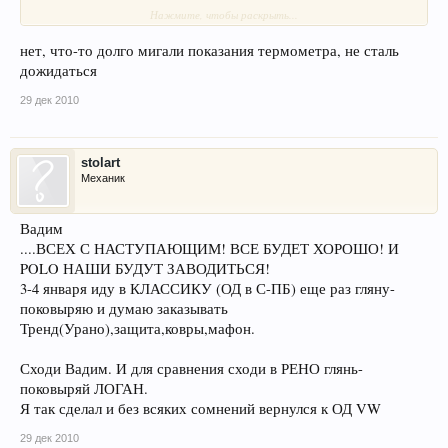
Именно так, как говорили? Подождать, пока перестанет мигать
Нажмите, чтобы раскрыть...
температура?
нет, что-то долго мигали показания термометра, не сталь
дожидаться
29 дек 2010
stolart
Механик
Вадим
....ВСЕХ С НАСТУПАЮЩИМ! ВСЕ БУДЕТ ХОРОШО! И
POLO НАШИ БУДУТ ЗАВОДИТЬСЯ!
3-4 января иду в КЛАССИКУ (ОД в С-ПБ) еще раз гляну-
поковыряю и думаю заказывать
Тренд(Урано),защита,ковры,мафон.
Сходи Вадим. И для сравнения сходи в РЕНО глянь-
поковыряй ЛОГАН.
Я так сделал и без всяких сомнений вернулся к ОД VW
29 дек 2010