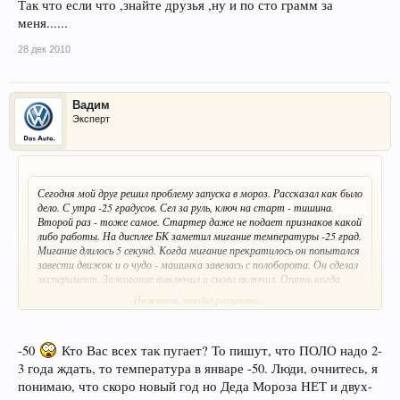
Так что если что ,знайте друзья ,ну и по сто грамм за
меня......
28 дек 2010
Вадим
Эксперт
Сегодня мой друг решил проблему запуска в мороз. Рассказал как было
дело. С утра -25 градусов. Сел за руль, ключ на старт - тишина.
Второй раз - тоже самое. Стартер даже не подает признаков какой
либо работы. На дисплее БК заметил мигание температуры -25 град.
Мигание длилось 5 секунд. Когда мигание прекратилось он попытался
завести движок и о чудо - машинка завелась с полоборота. Он сделал
эксперимент. Зажигание выключил и снова включил. Опять когда
мигала информация на БК о температуре за бортом завести не мог.
Нажмите, чтобы раскрыть...
Но только подождав пока мигание прекратилось - сразу заводилась.
Нажмите, чтобы раскрыть...
Вот как-то так. Надеюсь эта информация поможет. У самого пока
машинки нет - дилер обещал летом.
Как то сомнительно это ,напоминает гадание на кофейной гуще ,типа
-50
Кто Вас всех так пугает? То пишут, что ПОЛО надо 2-
поисков черной кошки в темной комнате при ее отсутствии там... (или
3 года ждать, то температура в январе -50. Люди, очнитесь, я
действительно для одного экземпляра)
понимаю, что скоро новый год но Деда Мороза НЕТ и двух-
Сегодня утром было около 30 - завелась без проблем ,простояла