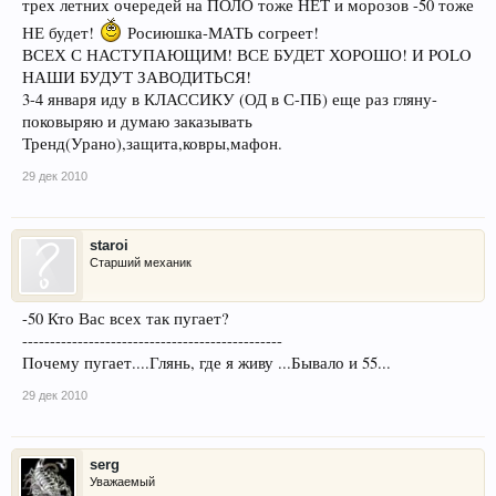
трех летних очередей на ПОЛО тоже НЕТ и морозов -50 тоже
двенадцать часов на морозе и опять без проблем.Вечером поставил в
гараж и решил закончить варварство,насиловать необкатанный
НЕ будет!
Росиюшка-МАТЬ согреет!
двигатель , для того чтобы проехать три км.....увольте . Или расстояние
ВСЕХ С НАСТУПАЮЩИМ! ВСЕ БУДЕТ ХОРОШО! И POLO
позволяющее достичь полноценной рабочей температуры или ждем
НАШИ БУДУТ ЗАВОДИТЬСЯ!
снижения морозов .(хотя сегодня сообщили что в январе будут до 50).
Так что если что ,знайте друзья ,ну и по сто грамм за меня......
3-4 января иду в КЛАССИКУ (ОД в С-ПБ) еще раз гляну-
поковыряю и думаю заказывать
Тренд(Урано),защита,ковры,мафон.
29 дек 2010
staroi
Старший механик
-50 Кто Вас всех так пугает?
-----------------------------------------------
Почему пугает....Глянь, где я живу ...Бывало и 55...
29 дек 2010
serg
Уважаемый