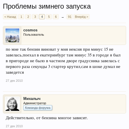
Проблемы зимнего запуска
< Назад
1
2
3
4
5
6
→
91
Вперёд >
cosmos
Пользователь
по мне так бензин виноват у мня нексия при минус 15 не
завелась,поехал в екатеринбург там минус 35 в городе я был
в пригороде не было в частном дворе градусника завелась с
первого раза секунды 3 стартер крутил,сам в шоке думал не
заведется
27 дек 2010
Михалыч
Администратор
Команда форума
Действительно, от бензина многое зависит.
27 дек 2010