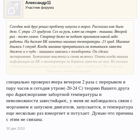
Александр11
Участник форума
Сегодня мой друг решил проблему запуска в мороз. Рассказал как было
дело. С утра -25 градусов. Сел за руль, ключ на старт - тишина. Второй
раз - тоже самое. Стартер даже не подает признаков какой либо
работы. На дисплее БК заметил мигание температуры -25 град. Мигание
длилось 5 секунд. Когда мигание прекратилось он попытался завести
движок и о чудо - машинка завелась с полоборота. Он сделал
эксперимент. Зажигание выключил и снова включил. Опять когда мигала
информация на БК о температуре за бортом завести не мог. Но только
подождав пока мигание прекратилось - сразу заводилась. Вот как-то
Нажмите, чтобы раскрыть...
так. Надеюсь эта информация поможет. У самого пока машинки нет -
дилер обещал летом.
специально проверил вчера вечером 2 раза с перерывом в
пару часов и сегодня утром(-20-24 С) теорию Вашего друга
про &quot;моргание забортной температуры и
невозможности завести&quot;, у меня не наблюдалось связи с
морганием и запуском двигателя, запускается, и температура
еще несколько раз взморгнет и потухает. Думаю что причина
с этим не связана.
30 дек 2010