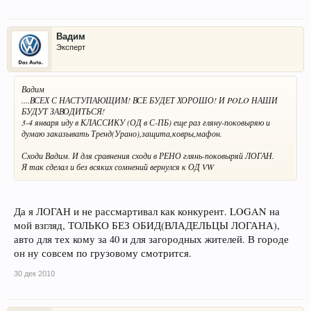
Вадим
Эксперт
Вадим
....ВСЕХ С НАСТУПАЮЩИМ! ВСЕ БУДЕТ ХОРОШО! И POLO НАШИ
БУДУТ ЗАВОДИТЬСЯ!
3-4 января иду в КЛАССИКУ (ОД в С-ПБ) еще раз гляну-поковыряю и
думаю заказывать Тренд(Урано),защита,ковры,мафон.
Сходи Вадим. И для сравнения сходи в РЕНО глянь-поковыряй ЛОГАН.
Я так сделал и без всяких сомнений вернулся к ОД VW
Да я ЛОГАН и не рассмартивал как конкурент. LOGAN на
мой взгляд, ТОЛЬКО БЕЗ ОБИД(ВЛАДЕЛЬЦЫ ЛОГАНА),
авто для тех кому за 40 и для загородных жителей. В городе
он ну совсем по грузовому смотрится.
30 дек 2010