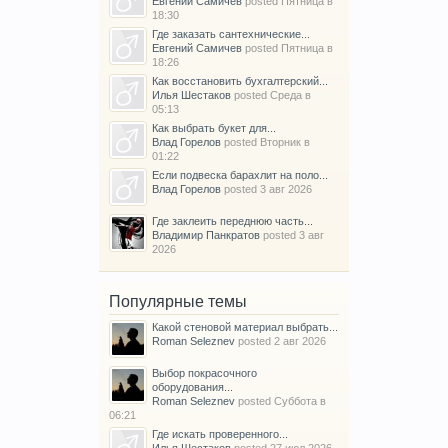
Евгений Самичев
posted
Пятница в
18:30
Где заказать сантехнические...
Евгений Самичев
posted
Пятница в
18:26
Как восстановить бухгалтерский...
Илья Шестаков
posted
Среда в
05:13
Как выбрать букет для...
Влад Горелов
posted
Вторник в
01:22
Если подвеска барахлит на поло...
Влад Горелов
posted
3 авг 2026
Где заклеить переднюю часть...
Владимир Панкратов
posted
3 авг
2026
Популярные темы
Какой стеновой материал выбрать...
Roman Seleznev
posted
2 авг 2026
Выбор покрасочного
оборудования...
Roman Seleznev
posted
Суббота в
06:21
Где искать проверенного...