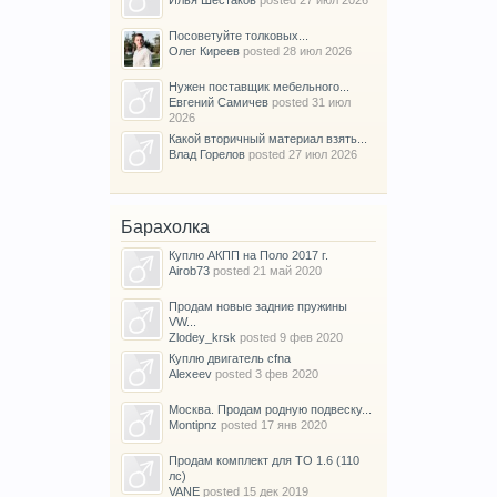
Илья Шестаков
posted
27 июл 2026
Посоветуйте толковых...
Олег Киреев
posted
28 июл 2026
Нужен поставщик мебельного...
Евгений Самичев
posted
31 июл
2026
Какой вторичный материал взять...
Влад Горелов
posted
27 июл 2026
Барахолка
Куплю АКПП на Поло 2017 г.
Airob73
posted
21 май 2020
Продам новые задние пружины
VW...
Zlodey_krsk
posted
9 фев 2020
Куплю двигатель cfna
Alexeev
posted
3 фев 2020
Москва. Продам родную подвеску...
Montipnz
posted
17 янв 2020
Продам комплект для ТО 1.6 (110
лс)
VANE
posted
15 дек 2019