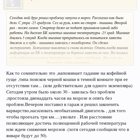
Сегодня мой друг решил проблему запуска в мороз. Рассказал как было
дело. С утра -25 градусов. Сел за руль, ключ на старт - тишина. Второй
раз - тоже самое. Стартер даже не подает признаков какой либо
работы. На дисплее БК заметил мигание температуры -25 град. Мигание
длилось 5 секунд. Когда мигание прекратилось он попытался завести
движок и о чудо - машинка завелась с полоборота. Он сделал
эксперимент. Зажигание выключил и снова включил. Опять когда мигала
информация на БК о температуре за бортом завести не мог. Но только
подождав пока мигание прекратилось - сразу заводилась. Вот как-то
Нажмите, чтобы раскрыть...
так. Надеюсь эта информация поможет. У самого пока машинки нет -
дилер обещал летом.
Как то сомнительно это ,напоминает гадание на кофейной
гуще ,типа поисков черной кошки в темной комнате при ее
отсутствии там... (или действительно для одного экземпляра)
Сегодня утром было около 30 - завелась без проблем
,простояла двенадцать часов на морозе и опять без
проблем.Вечером поставил в гараж и решил закончить
варварство,насиловать необкатанный двигатель , для того
чтобы проехать три км.....увольте . Или расстояние
позволяющее достичь полноценной рабочей температуры
или ждем снижения морозов .(хотя сегодня сообщили что в
январе будут до 50).