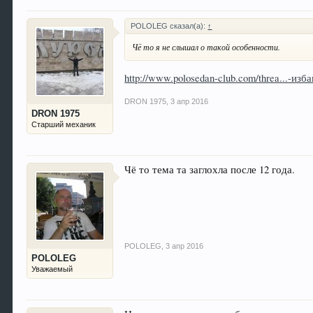
POLOLEG сказал(а):
↑
Чё то я не слышал о такой особенности.
http://www.polosedan-club.com/threa...-и
DRON 1975
,
3 апр 2016
DRON 1975
Старший механик
Чё то тема та заглохла после 12 года.
POLOLEG
,
3 апр 2016
POLOLEG
Уважаемый