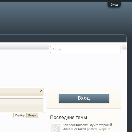
Вход
Вход
Клубный полоподбор со скидкой до 
Подбор
Выкуп
Последние темы
Как восстановить бухгалтерский...
Илья Шестаков
posted
Вчера, в