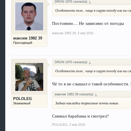
DRON 1975 сказал(а):
↑
Особенность поло , чаще в сырую погоду или на сл
Постоянно.... Не зависимо от погоды
максим 1982 39
,
3 апр 2016
максим 1982 39
Проходящий
DRON 1975 сказал(а):
↑
Особенность поло , чаще в сырую погоду или на сл
Чё то я не слышал о такой особенности. 
максим 1982 39 сказал(а):
↑
POLOLEG
Задние накладки тормозные почти новые.
Уважаемый
Снимал барабаны и смотрел?
POLOLEG
,
3 апр 2016