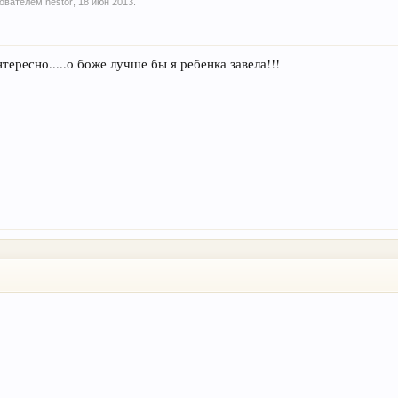
ьзователем
nestor
,
18 июн 2013
.
ересно.....о боже лучше бы я ребенка завела!!!