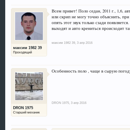
Всем привет! Поло седан, 2011 г., 1,6, 
или скрип не могу точно объяснить, при
опять этот звук только сзади появляется
выходят и авто крениться происходит та
максим 1982 39
,
3 апр 2016
максим 1982 39
Проходящий
Особенность поло , чаще в сырую погод
DRON 1975
,
3 апр 2016
DRON 1975
Старший механик