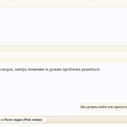
колодок, завтра поменяю и думаю проблема решиться
(Вы должны войти или зарегист
о Поло седан (Polo sedan)