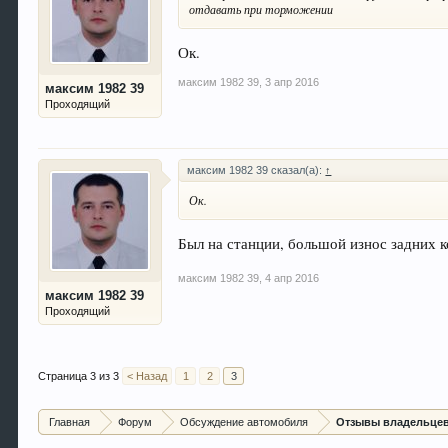
отдавать при торможении
Ок.
максим 1982 39
,
3 апр 2016
максим 1982 39
Проходящий
максим 1982 39 сказал(а):
↑
Ок.
Был на станции, большой износ задних 
максим 1982 39
,
4 апр 2016
максим 1982 39
Проходящий
Страница 3 из 3
< Назад
1
2
3
Главная
Форум
Обсуждение автомобиля
Отзывы владельцев 