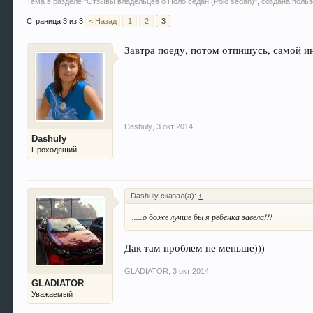
Тема в разделе "
Отзывы владельцев о Поло седан (Polo sedan)
", создана пол
Страница 3 из 3
< Назад
1
2
3
Завтра поеду, потом отпишусь, самой инт
Dashuly
,
3 окт 2014
Dashuly
Проходящий
Dashuly сказал(а):
↑
.....о боже лучше бы я ребенка завела!!!
Дак там проблем не меньше)))
GLADIATOR
,
3 окт 2014
GLADIATOR
Уважаемый