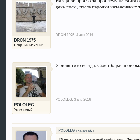
Наверное просто за проблему не считают
день писк , после парочки интенсивных
DRON 1975
,
3 апр 2016
DRON 1975
Старший механик
У меня тихо всегда. Свист барабанов бы
POLOLEG
,
3 апр 2016
POLOLEG
Уважаемый
POLOLEG сказал(а):
↑
Чё то я не слышал о такой особенности. Про пере