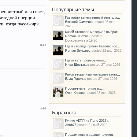
Популярные темы
 неприятный или свист,
последней инерции
Где найти качественный гель для...
Евгений Самичев
posted
25 июл
ки, когда пассажиры
2026
Какой стеновой материал выбрать...
Roman Seleznev
posted
Воскресенье в 19:20
#43
Где в столице пройти безопасное...
Roman Seleznev
posted
22 июл 2026
Где искать проверенного...
Илья Шестаков
posted
27 июл 2026
Какой вторичный материал взять...
Влад Горелов
posted
27 июл 2026
Посоветуйте толковых...
Олег Киреев
posted
28 июл 2026
#44
Барахолка
Куплю АКПП на Поло 2017 г.
Airob73
posted
21 май 2020
Продам новые задние пружины