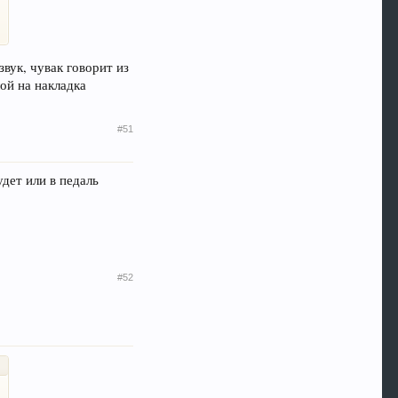
звук, чувак говорит из
лой на накладка
#51
удет или в педаль
#52