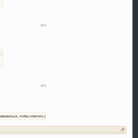
#53
#54
рироваться, чтобы ответить.)