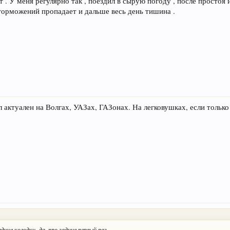
 . У меня регулярно так , поездил в сырую погоду , после простоя
 торможений пропадает и дальше весь день тишина .
л актуален на Волгах, УАЗах, ГАЗонах. На легковушках, если толь
дние колодки- да, про задние первый раз.