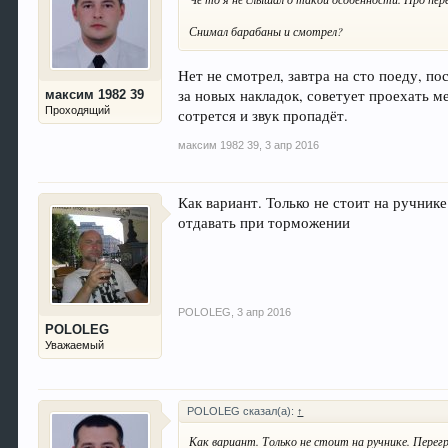
Снимал барабаны и смотрел?
Нет не смотрел, завтра на сто поеду, по
за новых накладок, советует проехать ме
максим 1982 39
Проходящий
сотрется и звук пропадёт.
максим 1982 39
,
3 апр 2016
Как вариант. Только не стоит на ручнике
отдавать при торможении
POLOLEG
,
3 апр 2016
POLOLEG
Уважаемый
POLOLEG сказал(а):
↑
Как вариант. Только не стоит на ручнике. Перег