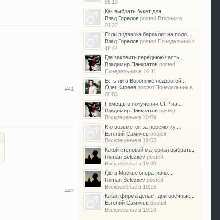
05:13
Как выбрать букет для...
Влад Горелов
posted
Вторник в
01:22
Если подвеска барахлит на поло...
Влад Горелов
posted
Понедельник в
18:44
Где заклеить переднюю часть...
Владимир Панкратов
posted
Понедельник в 16:11
Есть ли в Воронеже недорогой...
Олег Киреев
posted
Понедельник в
#41
00:03
Помощь в получении СГР на...
Владимир Панкратов
posted
Воскресенье в 20:09
Кто возьмется за перемотку...
Евгений Самичев
posted
Воскресенье в 19:53
Какой стеновой материал выбрать...
Roman Seleznev
posted
Воскресенье в 19:20
Где в Москве оперативно...
Roman Seleznev
posted
Воскресенье в 19:16
#42
Какая фирма делает долговечные...
Евгений Самичев
posted
Воскресенье в 19:10