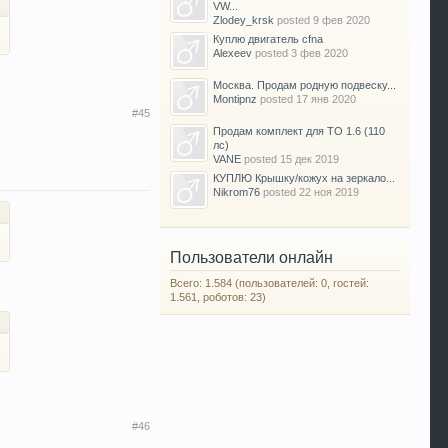
VW...
Zlodey_krsk
posted
9 фев 2020
Куплю двигатель cfna
Alexeev
posted
3 фев 2020
Москва. Продам родную подвеску...
Montipnz
posted
17 янв 2020
#45
Продам комплект для ТО 1.6 (110
лс)
VANE
posted
15 дек 2019
КУПЛЮ Крышку/кожух на зеркало...
Nikrom76
posted
22 ноя 2019
Пользователи онлайн
Всего: 1.584 (пользователей: 0, гостей:
1.561, роботов: 23)
#46