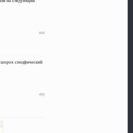
 или на следующий
#49
ко шорох спецфический
#50