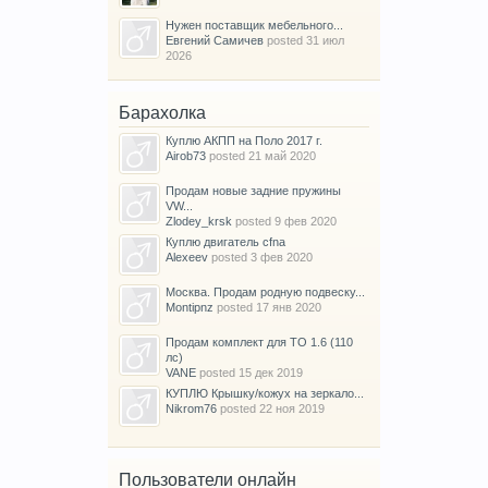
Нужен поставщик мебельного...
Евгений Самичев
posted
31 июл
2026
Барахолка
Куплю АКПП на Поло 2017 г.
Airob73
posted
21 май 2020
Продам новые задние пружины
VW...
Zlodey_krsk
posted
9 фев 2020
Куплю двигатель cfna
Alexeev
posted
3 фев 2020
Москва. Продам родную подвеску...
Montipnz
posted
17 янв 2020
Продам комплект для ТО 1.6 (110
лс)
VANE
posted
15 дек 2019
КУПЛЮ Крышку/кожух на зеркало...
Nikrom76
posted
22 ноя 2019
Пользователи онлайн