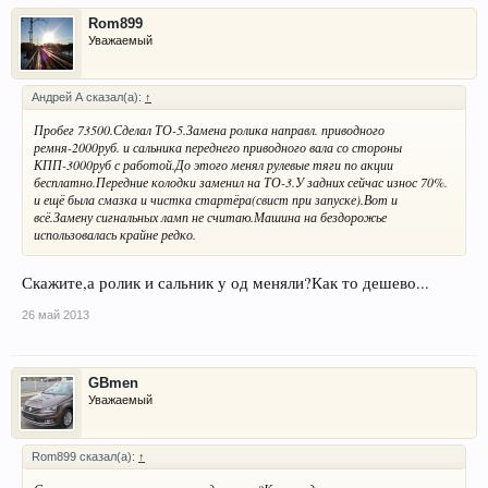
Rom899
Уважаемый
Андрей А сказал(а):
↑
Пробег 73500.Сделал ТО-5.Замена ролика направл. приводного
ремня-2000руб. и сальника переднего приводного вала со стороны
КПП-3000руб с работой.До этого менял рулевые тяги по акции
бесплатно.Передние колодки заменил на ТО-3.У задних сейчас износ 70%.
и ещё была смазка и чистка стартёра(свист при запуске).Вот и
всё.Замену сигнальных ламп не считаю.Машина на бездорожье
использовалась крайне редко.
Скажите,а ролик и сальник у од меняли?Как то дешево...
26 май 2013
GBmen
Уважаемый
Rom899 сказал(а):
↑