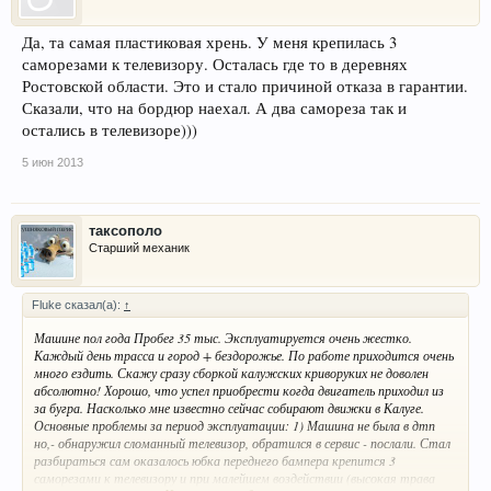
Да, та самая пластиковая хрень. У меня крепилась 3
саморезами к телевизору. Осталась где то в деревнях
Ростовской области. Это и стало причиной отказа в гарантии.
Сказали, что на бордюр наехал. А два самореза так и
остались в телевизоре)))
5 июн 2013
таксополо
Старший механик
Fluke сказал(а):
↑
Машине пол года Пробег 35 тыс. Эксплуатируется очень жестко.
Каждый день трасса и город + бездорожье. По работе приходится очень
много ездить. Скажу сразу сборкой калужских криворуких не доволен
абсолютно! Хорошо, что успел приобрести когда двигатель приходил из
за бугра. Насколько мне известно сейчас собирают движки в Калуге.
Основные проблемы за период эксплуатации: 1) Машина не была в дтп
но,- обнаружил сломанный телевизор, обратился в сервис - послали. Стал
разбираться сам оказалось юбка переднего бампера крепится 3
саморезами к телевизору и при малейшем воздействии (высокая трава