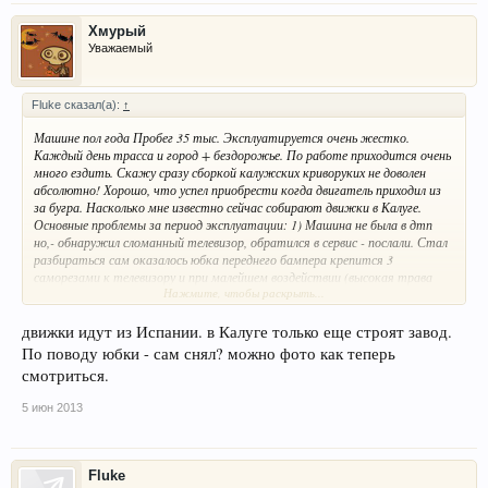
Хмурый
Уважаемый
Fluke сказал(а):
↑
Машине пол года Пробег 35 тыс. Эксплуатируется очень жестко.
Каждый день трасса и город + бездорожье. По работе приходится очень
много ездить. Скажу сразу сборкой калужских криворуких не доволен
абсолютно! Хорошо, что успел приобрести когда двигатель приходил из
за бугра. Насколько мне известно сейчас собирают движки в Калуге.
Основные проблемы за период эксплуатации: 1) Машина не была в дтп
но,- обнаружил сломанный телевизор, обратился в сервис - послали. Стал
разбираться сам оказалось юбка переднего бампера крепится 3
саморезами к телевизору и при малейшем воздействии (высокая трава
Нажмите, чтобы раскрыть...
например) выгибает его и ломает. Так что откручивайте юбку нахрен
чтобы не встрять. 2) Бесит что при маленьком дожде если не
устанавливать ветровые козырьки на двери вся вода с лобового стекла
движки идут из Испании. в Калуге только еще строят завод.
льется прямиком на блок управления стеклоподъемниками (кучу авто
По поводу юбки - сам снял? можно фото как теперь
такого класса поменял но такого не встречал, у всех вода уходит по
смотриться.
желобу) 3) Не так давно обнаружил, что пробка бачка тормозной
жидкости не затянута с завода, да еще и прокручивается (оказалось у
5 июн 2013
каждой второй полки и у каждого третьего тигуана такое),- поменяли
пробку,сняли с нового авто))) 4) Метал и покраска - полное говно. Если бы
знал что такой метал,- обклеил бы всю пленкой. За зиму вся на сколах.
Даже мовиль отвалилась в некоторых местах. Что касается метала,-
Fluke
заходил в поворот и получил хлопок (метал сыграл при нагрузке) на левом