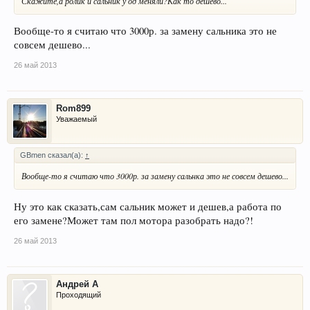
Скажите,а ролик и сальник у од меняли?Как то дешево...
Вообще-то я считаю что 3000р. за замену сальника это не
совсем дешево...
26 май 2013
Rom899
Уважаемый
GBmen сказал(а):
↑
Вообще-то я считаю что 3000р. за замену сальнка это не совсем дешево...
Ну это как сказать,сам сальник может и дешев,а работа по
его замене?Может там пол мотора разобрать надо?!
26 май 2013
Андрей А
Проходящий