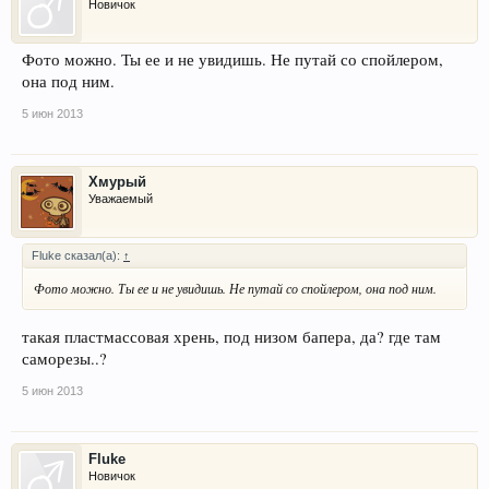
Новичок
крыле. Т.е. при нормальной деформации кузова крылья как фольга
выгибаются в разные стороны. Вообщем впечатления не очень. Что
действительно нравится - движок. Абсолютно не прихотлив и надежен.
Фото можно. Ты ее и не увидишь. Не путай со спойлером,
Если кто то сомневается в моих словах могу подкрепить
она под ним.
фотографиями)))
5 июн 2013
Хмурый
Уважаемый
Fluke сказал(а):
↑
Фото можно. Ты ее и не увидишь. Не путай со спойлером, она под ним.
такая пластмассовая хрень, под низом бапера, да? где там
саморезы..?
5 июн 2013
Fluke
Новичок