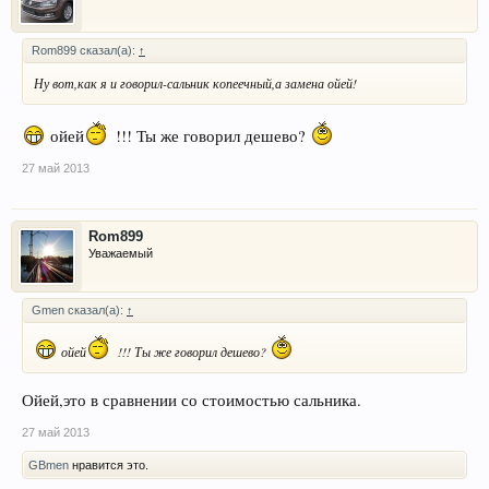
Rom899 сказал(а):
↑
Ну вот,как я и говорил-сальник копеечный,а замена ойей!
ойей
!!! Ты же говорил дешево?
27 май 2013
Rom899
Уважаемый
Gmen сказал(а):
↑
ойей
!!! Ты же говорил дешево?
Ойей,это в сравнении со стоимостью сальника.
27 май 2013
GBmen
нравится это.