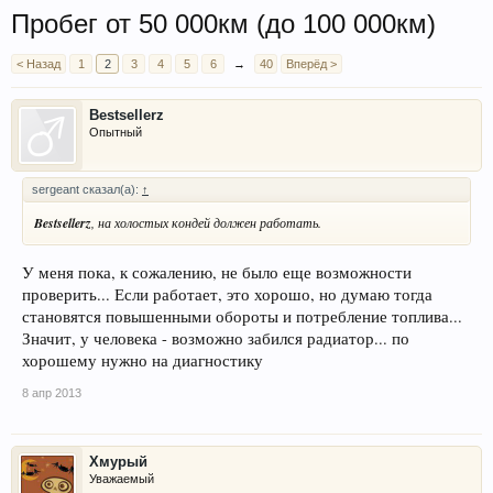
Пробег от 50 000км (до 100 000км)
< Назад
1
2
3
4
5
6
→
40
Вперёд >
Bestsellerz
Опытный
sergeant сказал(а):
↑
Bestsellerz
, на холостых кондей должен работать.
У меня пока, к сожалению, не было еще возможности
проверить... Если работает, это хорошо, но думаю тогда
становятся повышенными обороты и потребление топлива...
Значит, у человека - возможно забился радиатор... по
хорошему нужно на диагностику
8 апр 2013
Хмурый
Уважаемый