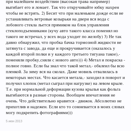
при малейшем воздействии (высокая трава например)
выгибает его и ломает. Так что откручивайте юбку нахрен
чтобы не встрять. 2) Бесит что при маленьком дожде если не
устанавливать ветровые козырьки на двери вся вода с
лобового стекла льется прямиком на блок управления
стеклоподъемниками (кучу авто такого класса поменял но
такого не встречал, у всех вода уходит по желобу) 3) Не так
давно обнаружил, что пробка бачка тормозной жидкости не
затянута с завода, да еще и прокручивается (оказалось у
каждой второй полки и у каждого третьего тигуана такое),-
поменяли пробку,сняли с нового авто))) 4) Метал и покраска -
полное говно. Если бы знал что такой метал,- обклеил бы всю
пленкой. За зиму вся на сколах. Даже мовиль отвалилась в
некоторых местах. Что касается метала,- заходил в поворот и
получил хлопок (метал сыграл при нагрузке) на левом крыле.
Т.е. при нормальной деформации кузова крылья как фольга
выгибаются в разные стороны. Вообщем впечатления не
очень. Что действительно нравится - движок. Абсолютно не
прихотлив и надежен. Если кто то сомневается в моих словах
могу подкрепить фотографиями)))
5 июн 2013