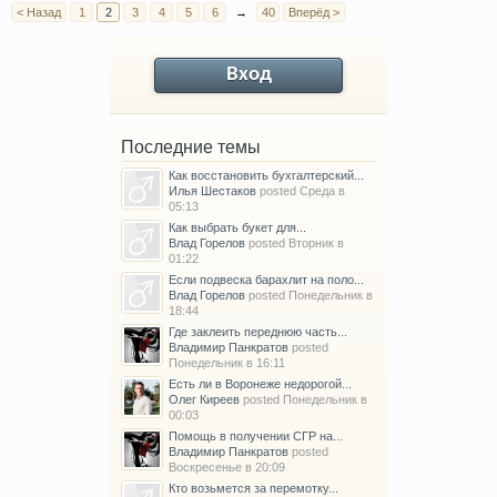
< Назад
1
2
3
4
5
6
→
40
Вперёд >
Вход
Последние темы
Как восстановить бухгалтерский...
Илья Шестаков
posted
Среда в
05:13
Как выбрать букет для...
Влад Горелов
posted
Вторник в
01:22
Если подвеска барахлит на поло...
Влад Горелов
posted
Понедельник в
18:44
Где заклеить переднюю часть...
Владимир Панкратов
posted
Понедельник в 16:11
Есть ли в Воронеже недорогой...
Олег Киреев
posted
Понедельник в
00:03
Помощь в получении СГР на...
Владимир Панкратов
posted
Воскресенье в 20:09
Кто возьмется за перемотку...