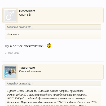
Bestsellerz
Опытный
Андрей А сказал(а):
↑
Вот и всё
Ну а общее впечатление?!
27 май 2013
таксополо
Старший механик
Андрей А сказал(а):
↑
Пробег 73500.Сделал ТО-5.Замена ролика направл. приводного
ремня-2000руб. и сальника переднего приводного вала со стороны
КПП-3000руб с работой.До этого менял рулевые тяги по акции
бесплатно.Передние колодки заменил на ТО-3.У задних сейчас износ 70%.
и ещё была смазка и чистка стартёра(свист при запуске).Вот и